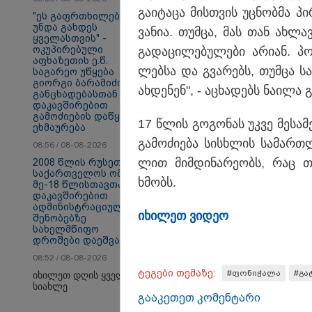
გა­ი­ტა­ცა მის­თვის უც­ნობ­მა 
"ეს გაფრთხილება
უნდა გახდეს
ვა­ნია. თუმ­ცა, მას თან ახ­ლავ
ყველასთვის" -
ოკუპირებული
გა­და­ცი­ლე­ბუ­ლე­ბი არი­ან. პ
აფხაზეთის ე.წ.
თბილისი - ანტალია
თბ
ლებ­სა და გვა­რებს, თუმ­ცა სა­
საგარეო უწყება
944.80 ლარიდან
17
გიორგი ბარამიძის
ახ­დე­ნენ", - აცხა­დებს ნა­ი­ლა გ
განცხადებასთან
დაკავშირებით
გამოძიების დაწყებას
17 წლის გო­გო­ნას უკვე მე­სა­მ
ეხმაურება
Faceამბები
გა­მო­ძი­ე­ბა სის­ხლის სა­მარ­
08:56 / 08-08-2026
ლით მიმ­დი­ნა­რე­ობს, რაც თა
2008 წლის რუსეთ-
საქართველოს ომის
ხმობს.
მე-18 წლისთავთან
დაკავშირებით
ადმინისტრაციულ
იხი­ლეთ ვი­დეო
შენობებზე
სახელმწიფო
დროშები დაეშვა
08:52 / 08-08-2026
ტეგები თემაზე:
#ფონიჭალა
#გა
იხილეთ დღის ყველა
სიახლე
გააკეთეთ კომენტარი