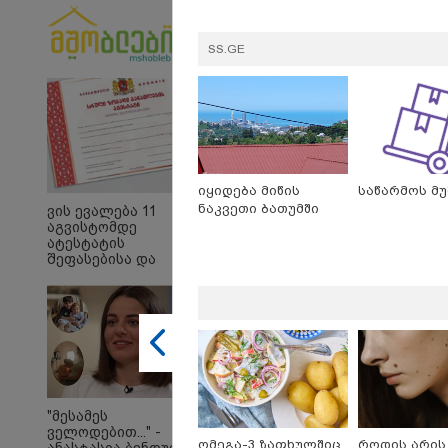
SS.GE
10:58 
"დად
თქვე
იყიდება მიწის
საწარმოს მუ
"პოს
ნაკვეთი ბათუმში
ვის ევალება 11
თავთა
აგვისტომდე
თქვე
ატესტატის
დანა
შეფასებისა და
ეკა კ
გამოცდების
ჟორჟ
ეროვნულ ცენტრში
09:32 
წარდგენა -
"4 დ
დეტალები
უპურ
სიცო
ქართ
წერს,
მათ 
გოგო
"მესამეს
ველოდებით..." -
ომეგა-3 ზაფხულშიც
როდის არის