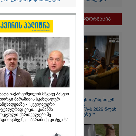
თვის
ი
მნიშვნელოვანი ინფორმაცია
და
ამბობს
ძე
მდეგ
აატა ზაქარეიშვილის მწვავე პასუხი
11:13 / 05-08-2026
იორგი ბარამიძის სკანდალურ
Hisense წარმოგიდგენთ გზავნილს
ანცხადებაზე - "ყველაფერი
"ინოვაციები უკეთესი
2026
ცხოვრებისათვის" FIFA-ს 2026 წლის
ეტალურად ვიცი... კამანში
მსოფლიო ჩემპიონატზე™
ოკლული ქართველები მე
 რუსეთ-
ადმოვასვენე... ბარამიძე კი ტყუის"
ოს ომის მე-18
ან
ბით
რაციულ