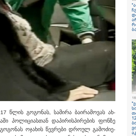
ენასა და საქა
"
შეყვარებული სო
ჩ
დ
ა
"განიხილავდნე
რ
ჩაიდინა გაბაშვ
ბ
დანაშაული" - გ
ავალიანის საქმ
პროკურორი ნია 
მამის დიალოგი
სოვს, სანაპიროზე
ჩანაწერის შინა
ლი სიმინდი“, "ცივი
ასაჯაროებს
ელა“ "საზამთრო...
2008 წლის რუსე
საქართველოს ომ
წლისთავთან და
ადმინისტრაციუ
სახელმწიფო დ
დაეშვა
18
"
ადვოკატი ნია ი
ს
საავადმყოფოშ
 17 წლის გო­გო­ნას, სა­მი­რა ბა­ი­რა­მო­ვას ახ­
თ
კადრებს აქვეყნე
1
­ში პო­ლი­ცი­ას­თან და­პი­რის­პი­რე­ბის ფონ­ზე
მტკიცებულება გ
ბ
საფუძვლად და
ვ
ი გო­გო­ნას ოჯა­ხის წევ­რე­ბი დრო­ულ გა­მო­ძი­ე­
არასრულწლოვნ
ა
მდგომარეობაში