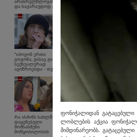
არასრულწლოვანების
და სავარაუდოდ არა
მარტო
არასრულწლოვანების
ჯგუფი" - რა
ინფორმაციას
ავრცელებს
ადვოკატი?
ბავშვობიდან რაც მახ
შეძახილებიდან: "ცხე
"იპოვონ ერთი
გოგონა, ვისაც გიგა
სასმელები“, "ბურბუშ
სექსუალურად
ავიწროებდა - თუ
გამოჩნდება 10 000
ლარს
ოფიციალურად,
სახალხოდ გადავცემ"
- ეკა კუპატაძე
განცხადებას
ავრცელებს
ფო­ნი­ჭა­ლი­დან გა­ტა­ცე­ბუ­ლი
რა ისმინს სახლში
ლობ­ლე­ბის აქ­ცია ფო­ნი­ჭა­ლა
დაყენებული
მომსასმენი
მიმ­დი­ნა­რე­ობს. გა­ტა­ცე­ბუ­ლ
მოწყობილობის
ჩანაწერში, სადაც ნია