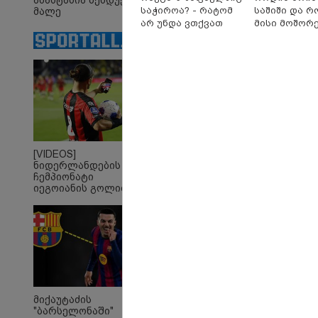
ანასტასია ბენდუქიძე
საჭიროა? - რატომ
საშიში და 
მალე
მრავალშვილიანი
არ უნდა ვთქვათ
მისი მოშორ
დედა გახდება
უარი თევზზე ცხელ
მარტივი და
დღეებში
უსაფრთხო გ
[VIDEOS]
ნიდერლანდების
"Soos! ამ წუთებში თავს
"ი
ჩემპიონატი
დაესხნენ
ვის
იეგოიანის გოლით
არასრულწლოვანების
სე
გაიხსნა - ის მატჩის
და სავარაუდოდ არა
ავ
MVP გახდა
მარტო
გამ
არასრულწლოვანების
ლა
ჯგუფი" - რა
სა
ინფორმაციას
ეკა
ავრცელებს ადვოკატი?
გა
ავ
პოლიტიკა
მიქაუტაძის
"ბარსელონაში"