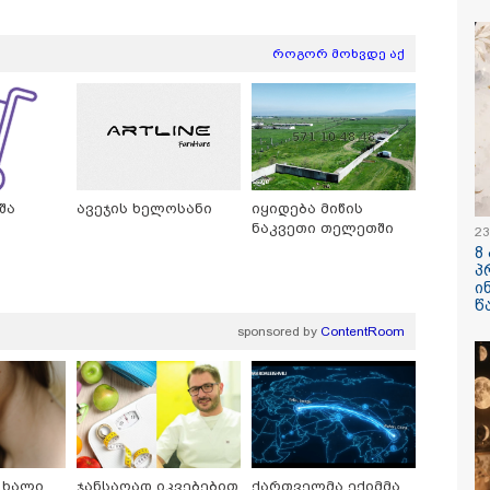
ბარამიძის განც
როგორ მოხვდე აქ
/ 06-08-2026
09:33 / 05-08-
გება დრო და
"მამის მიე
ნი დღევანდელი
დატოვებულ
შა
ავეჯის ხელოსანი
იყიდება მიწის
ტაობა" საკუთარ
თვითნებურ
ნაკვეთი თელეთში
23
ნ შეგარცხვენთ...
ადამიანი,
8
ნი შეცდომა არის
ზვიადის ა
პ
შაულის ტოლფასი" -
სიტყვითაც 
ი
უპატაძე ნანუკა
მოხსენიებუ
წ
ოლიანს
ჯაბაური
/ 05-08-2026
12:20 / 04-08-
sponsored by
ContentRoom
ღე უწყლოდ და
"როცა კან
ოდ გაატარეს, მათ
გამომდინა
ცხლე დავუბრუნეთ" -
მართებულა
ველი მეზღვაური
რომ ადამია
 რომ 36 მიგრანტი,
ტაძრიდან ა
შორის, ორსული
მგლოვიარე
ნა გადაარჩინა
სიყვარული
ავუხსნათ,
კატეგორიის ყველა სიახლე
 ხალი
ჯანსაღად იკვებებით
ქართველმა ექიმმა
არ დაიბადო