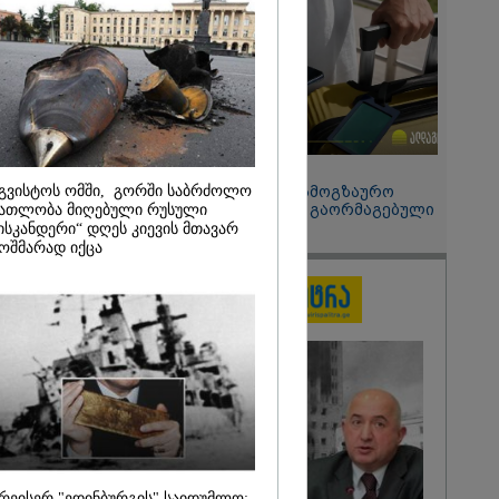
 სახელმწიფო
აეშვა
2026
ს საქართველო
ეთ - აი, 2012
რჯვება" ვინც
წორედ ეგ იყო
ისტორიული
15:49 / 06-08-2026
ა და რაც
გვისტოს ომში, გორში საბრძოლო
შეიძინე ალდაგის სამოგზაურო
თ ვერ აიღო,
დაზღვევა და მიიღე გაორმაგებული
ათლობა მიღებული რუსული
ატით
ინტერნეტი
ისკანდერი“ დღეს კიევის მთავარ
- მიხეილ
ოშმარად იქცა
ი
რეისერ "ედინბურგის" საიდუმლო: