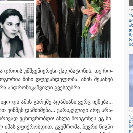
ფერმერი გახდა
18
"
"ჩემი პერსონაჟ
მ
ტიპია" - ვინ ა
ა
ცხოვრობს სერ
დ
"USAშველოების
მ
მეტსახელის მქო
რ
პოპულარული გ
ს
რეალურ ცხოვრ
ემი ძმა ზაფხულის
თში, ტყიბულის რაიონში,
"ბავშვობიდან ას
არებდით. ყოველთვის
ფანატიკურად ვ
ხოველები, მიწაზე მუშაობა
შეყვარებული
 დრო­ის უმ­შვე­ნი­ე­რე­სი ქალ­ბა­ტო­ნია. თუ რო­
საქართველოზე" 
მარტინ გუიმჯია
ო­გო­რია მისი დღე­ვან­დე­ლო­ბა, ამის შე­სა­ხებ
ენასა და საქა
შეყვარებული სო
ა ან­დრო­ნი­კაშ­ვი­ლი გვე­სა­უბ­რა...
დედამიწაზე სი
ყო და ამის გა­რე­შე ადა­მი­ა­ნი ვერც იქ­ნე­ბა...
წარმოშობის შეს
არსებული თეორ
თ ვინ­მეს დამ­ძი­მე­ბა... ვარ­სკვლა­ვი არც არა­
17
თავდაყირა დგებ
"
­რი­ვად ვცხოვ­რობ­დი! ახლა მო­ი­გო­ნეს ეგ სი­
აღმოაჩინეს მეც
წ
იმას ვფიქ­რობ­დით, გვეშ­რო­მა, ბევ­რი წიგ­ნი
ბ
გ