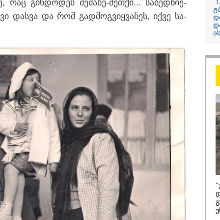
, რაც გინ­დო­დეს მე­ძა­ხე-მეთ­ქი... სა­ბედ­ნი­ე­
"
კობახიძე
გ
 დას­ვა და რომ გად­მოგ­ვიყ­ვა­ნეს, იქვე სა­
ელექტროენერგ
დ
დ
რამდენჯერმე
ა
გათიშვასთან
დაკავშირებით?
/ 08-08-2026
19:03 / 08-08-
ბოლურია, რომ
"მკაცრად 
ხიძის
ირაკლი კო
ლატეობრივი
განცხადება
"
ხადება
"კოალიცია
დ
რთველოს
ცვლილების
გ
სუფლებისთვის
უ
რული გმირების
რიალზე გაკეთდა" -