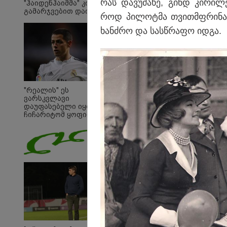
რას და­ვუ­ძა­ხე, გინდ კი­რი­ლე
"ჰაიდენჰაიმმა" კი
გამარჯვებით დაიწყო
როდ პი­ლოტ­მა თვითმფრი­ნა­ვი
ხან­ძრო და სას­წრა­ფო იდგა.
"რეალის" ეს
ვარსკვლავი
დაუფასებელი იყო" -
ჩიჩარიტომ ყოფილ
თანაგუნდელზე
ისაუბრა
19:32 
"სიმ
კობა
მოღა
განც
საქა
თავი
შეწი
მემო