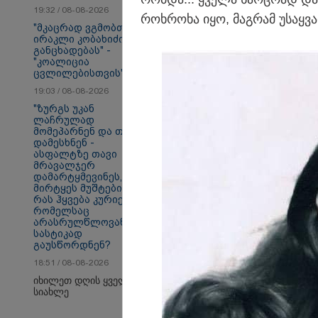
19:32 / 08-08-2026
როხ­რო­ხა იყო, მაგ­რამ უსაყ­ვა
"მკაცრად ვგმობთ
თბილისი - ანტალია
თბ
ირაკლი კობახიძის
969.80 ლარიდან
16
განცხადებას" -
"კოალიცია
ცვლილებისთვის"
19:03 / 08-08-2026
საზოგადოება
"ზურგს უკან
ლაჩრულად
მომეპარნენ და თავს
დამესხნენ -
ასფალტზე თავი
მრავალჯერ
დამარტყმევინეს,
მირტყეს მუშტები" -
რას ჰყვება კურიერი,
რომელსაც
არასრულწლოვანები
სასტიკად
გაუსწორდნენ?
18:51 / 08-08-2026
იხილეთ დღის ყველა
სიახლე