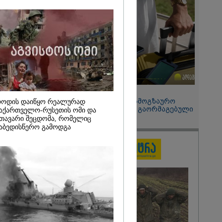
2026
ის სამშობლოს
 როგორ
ნიკა გვარამია
ომთან
ბით ირაკლი
განცხადებას?
15:49 / 06-08-2026
შეიძინე ალდაგის სამოგზაურო
ოდის დაიწყო რეალურად
დაზღვევა და მიიღე გაორმაგებული
აქართველო-რუსეთის ომი და
ინტერნეტი
თავარი შეცდომა, რომელიც
აბედისწერო გამოდგა