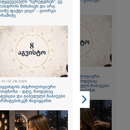
რაიმე ფაქტი ვიცი" - გიორგი
ატყვევებულს "ხვრეტდნენ", ეგ
ბარამიძე
რასდროს მინახავს და არც
აიმე ფაქტი ვიცი" - გიორგი
არამიძე
2026
თი,
 ახლა
 ნია იმნაძის
 მეგობარმა
ა..." - ეკა
23:13 / 07-08-2026
2026
8 აგვისტოს ასტროლოგიური
ი ზღვამ კიდევ
პროგნოზი - დღე, როდესაც
:13 / 07-08-2026
ი გამორიყა,
ინტუიცია და გაბედული ნაბიჯები
 აგვისტოს ასტროლოგიური
წარმატებისკენ მიგიყვანთ
როგნოზი - დღე, როდესაც
ბულია
ნტუიცია და გაბედული ნაბიჯები
ა სამაშველო"
არმატებისკენ მიგიყვანთ
 და რა
ვეყნებს
ოლაშვილი?