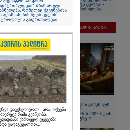
12 აგვისტოს სამყარო
და ადამიანების ბედს ცვლის! -
ადატრიალდება": მზის სრული
ასტროლოგის გაფრთხილება
იის
აბნელება, რომელიც ქვეყნებისა
ა ადამიანების ბედს ცვლის! -
სტროლოგის გაფრთხილება
მნიშვნელოვანი ინფორმაცია
2026
ვგმობთ
11:13 / 05-08-2026
ბახიძის
Hisense წარმოგიდგენთ გზავნილს
ს" -
"ინოვაციები უკეთესი
უნდა დაგვხვრიტოთ? - არა, თქვენი
ცხოვრებისათვის" FIFA-ს 2026 წლის
ახვრეტა რაში გვაწყობს,
თვის"
მსოფლიო ჩემპიონატზე™
უდაუთაში ქართველ ტყვეებში
ნდა გადაგცვალოთ..."