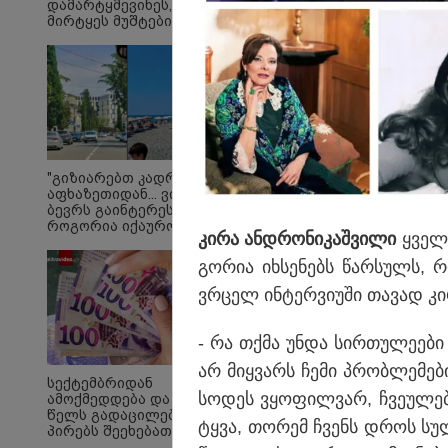
დამარტყმევინეს,
მირტყეს მუშტები" -
რას ჰყვება დავით
დვალიშვილი,
რომელზეც
არასრულწლოვანებმა
ფიზიკურად
იძალადეს?
ბავშვობიდან მე და ჩ
არდადეგებს დედულე
"გიზიარებთ კადრებს
აფხაზეთიდან... ვიცი,
სოფელ ლაშიაში ვატ
ბევრს გაინტერესებთ,
გვიყვარდა ბუნება, ც
როგორია იქაურობა
კირა ან­დრო­ნი­კაშ­ვი­ლი
ყვე­ლა
დღეს" - რა ვიდეო
ვრცელდება
გო­რია იხ­სე­ნებს წარ­სულს, რ
სოციალურ ქსელში?
ვრცელ ინ­ტერ­ვი­უ­ში თა­ვად კირ
- რა თქმა უნდა სირ­თუ­ლე­ე­ბი ი
არ მიყ­ვარს ჩემი პრობ­ლე­მე­ბი
სექტემბრიდან
სო­დეს ვყო­ფილ­ვარ, ჩვე­უ­ლებ
ამოქმედდება და 60
წელს გადაცილებულ
ტყვა, თო­რემ ჩვენს დროს სულ 
პირებს შეეხებათ! -
საქართველოს