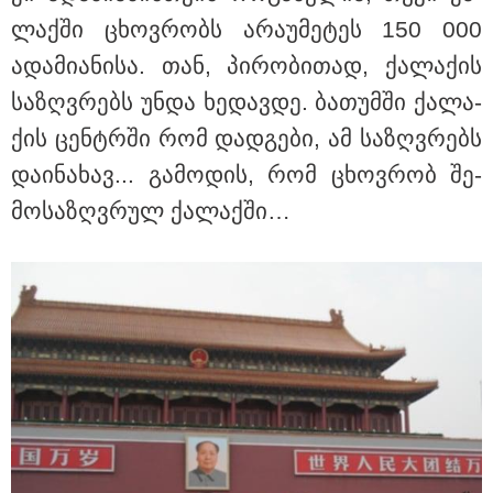
ლაქ­ში ცხოვ­რობს არა­უ­მე­ტეს 150 000
ადა­მი­ა­ნი­სა. თან, პი­რო­ბი­თად, ქა­ლა­ქის
სა­ზღვრებს უნდა ხე­დავ­დე. ბა­თუმ­ში ქა­ლა­
ქის ცენ­ტრში რომ დად­გე­ბი, ამ სა­ზღვრებს
და­ი­ნა­ხავ... გა­მო­დის, რომ ცხოვ­რობ შე­
მო­სა­ზღვრულ ქა­ლაქ­ში…
13:24 / 07-08-2026
"საქართველოსთვის თქვენზე ნაკლები
მებრძოლის დედა ვატირე!" - რას ამბობს
გიორგი ბარამიძე პროკურატურის
განცხადების შემდეგ
19:05 / 07-08-2026