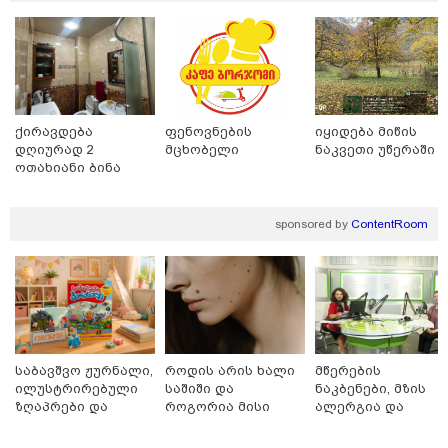
"მთის მხარეს ცოცხალი იპოვეს" - ვინ არის მამაკაცი,
რომელმაც ადიდებულ მდინარეში შესული დედა-
შვილი გადაარჩინა
ქირავდება
ფენოვნების
იყიდება მიწის
დღიურად 2
მცხობელი
ნაკვეთი უწერაში
ოთახიანი ბინა
ბათუმში
sponsored by
ContentRoom
10:54 / 10-08-2026
ქურდობა თვითმფრინავის ბორტზე: პოლიციამ
საბავშვო ჟურნალი,
როდის არის ხალი
მწერების
ჩინეთის 2 მოქალაქე დააკავა - რა ინფორმაციას
ილუსტრირებული
საშიში და
ნაკბენები, მზის
ავრცელებს შსს
ზღაპრები და
როგორია მისი
ალერგია და
მაგნიტური
მოშორების
ამბროზიის სეზონი
სათამაშო 9.90
მარტივი და
- ალერგოლოგ-