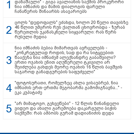
დანაშაული" - გიგა ავალიანის საქმის პროკურორი
ნია იმნაძის და მამის დიალოგის ფარული
ჩანაწერის შინაარსს ასაჯაროებს
ცოლს "დედოფალს" ეძახდა, ხოლო 20 წელი თავისზე
"გონებაში ვალაგებდი, ეს ამბავი
46 წლით უმცროს რუს ქალთან ცხოვრობდა - ზურაბ
პირველად ვისთვის მეთქვა, ვის
წერეთლის უკანასკნელი სიყვარული: რას წერს
უნდა ჩავექოლე“
რუსული მედია
ნია იმნაძის ბებია მიმართვას ავრცელებს -
"კონკრეტულად როდის, სად და რა სიტყვებით
წააქეზა ნია იმნაძემ ალექსანდრე გაბაშვილი?
"ძალიან მძიმეა ჩემთვის ის, რაც
ერთი ოჯახის ენით აღუწერელი ტკივილი არ
ახლა გითხარით“
შეიძლება გახდეს მეორე ოჯახის 16 წლის ბავშვის
საჯაროდ განადგურების საფუძველი"
"ფოტოსურათი, რომელზეც ახლა ვისაუბრებ, ნია
იმნაძის ერთ-ერთმა მეგობარმა გამომიგზავნა..." -
ეკა კუპატაძე
"ეს უზნეო გზა
ხელისუფლებისთვის ცუდად
"არ მიმატოვო, გეხვეწები" - 12 წლის წინანდელი
მთავრდება ხოლმე“
ვიდეო და ახალი გარემოება დაკარგული ბიჭის
საქმეში: რას ამბობს გურამ დადიანიძის დედა