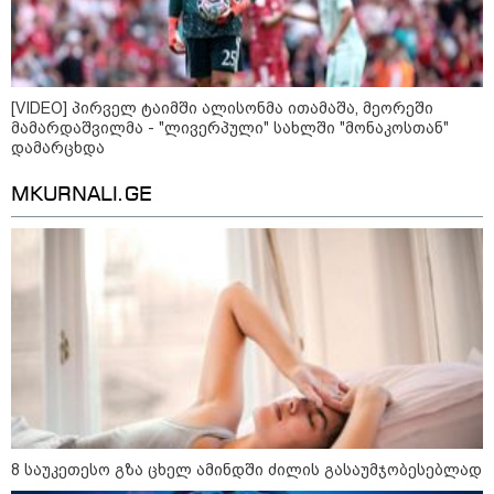
16:33 / 08-08-2026
"გიორგი ბარამიძემ რაღაც
არასწორად ჩამოაყალიბა,
[VIDEO] პირველ ტაიმში ალისონმა ითამაშა, მეორეში
მაგრამ ნამდვილად არ
მამარდაშვილმა - "ლივერპული" სახლში "მონაკოსთან"
ეკუთვნის წიხლი ივანიშვილის
დამარცხდა
ღალატზე დაფუძნებული
დიქტატურის მსახურებისგან" -
მიხეილ სააკაშვილი
MKURNALI.GE
კატეგორიის ყველა სიახლე
8 საუკეთესო გზა ცხელ ამინდში ძილის გასაუმჯობესებლად