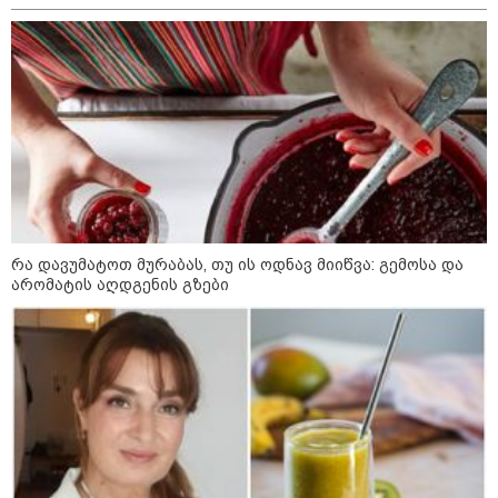
ქურდობა თვითმფრინავის ბორტზე:
პოლიციამ ჩინეთის 2 მოქალაქე დააკავა -
რა ინფორმაციას ავრცელებს შსს
11:44 / 10-08-2026
შსს 2014 წელს გაუჩინარებული
გურამ დადიანიძის საქმის
გამოძიების შესახებ
განცხადებას ავრცელებს
რა დავუმატოთ მურაბას, თუ ის ოდნავ მიიწვა: გემოსა და
არომატის აღდგენის გზები
15:41 / 09-08-2026
ყვარელში თვითნებურად
მოწყობილ ავტორბოლაზე
არასრულწლოვნის დაღუპვის
საქმეზე პროკურატურა
განცხადებას ავრცელებს
14:46 / 09-08-2026