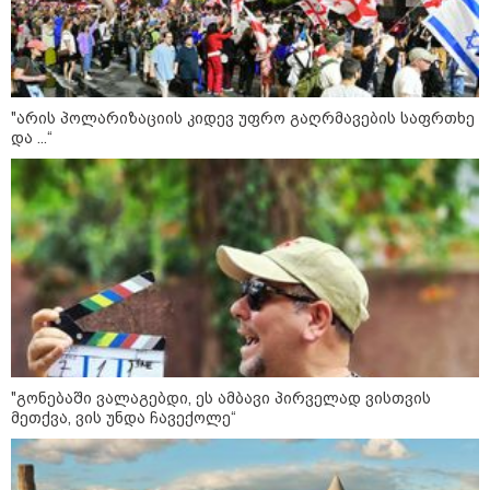
„შარშანდელივით კოლოსალური
ფასები მოსალოდნელი არაა“ - რა
ეღირება წელს თხილი?
"არის პოლარიზაციის კიდევ უფრო გაღრმავების საფრთხე
და ...“
ანაკლიის პორტის საზღვაო
ინფრასტრუქტურის ძირითადი
პარამეტრები დაკორექტირდა - რა
წერია გზშ-ის ანგარიშში
უნცია ოქრო დღიურად 101
დოლარით გაძვირდა - რა ღირს
გრამი საქართველოში?
"გონებაში ვალაგებდი, ეს ამბავი პირველად ვისთვის
მეთქვა, ვის უნდა ჩავექოლე“
პოლიტიკა