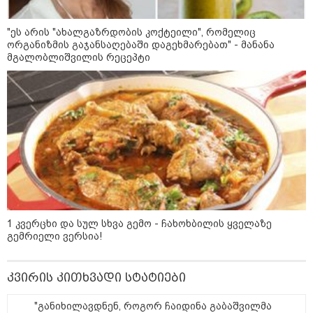
"ნატა ვიბლიანის საქმეზე
საზოგადოება უახლოეს
დღეებში გაიგებს სიახლეს,
"ეს არის "ახალგაზრდობის კოქტეილი", რომელიც
დაიდება პირველი
ორგანიზმის გაჯანსაღებაში დაგეხმარებათ" - მანანა
მნიშვნელოვანი შედეგი და
ოფიციალურად ცნობენ
მგალობლიშვილის რეცეპტი
დაზარალებულად" - ტარიელ
კაკაბაძე
11:42 / 09-08-2026
"ამოღებულია სხვადასხვა
მოდელის ცეცხლსასროლი
იარაღი, საბრძოლო მასალა,
მათ შორი: 2 ავტომატი, 3
პისტოლეტი, 6 მჭიდი, მაყუჩი და
41 ვაზნა" - დაკავებულია 5 პირი
კატეგორიის ყველა სიახლე
1 კვერცხი და სულ სხვა გემო - ჩახოხბილის ყველაზე
გემრიელი ვერსია!
კვირის კითხვადი სტატიები
"არის პოლარიზაციის კიდევ უფრო
გაღრმავების საფრთხე და ...“
"განიხილავდნენ, როგორ ჩაიდინა გაბაშვილმა