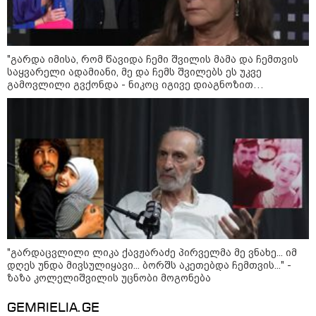
გამოც პროკურატურა მათ
დაუშვებლად ცნობას მოითხოვს
სამართალი
"გარდა იმისა, რომ წავიდა ჩემი შვილის მამა და ჩემთვის
საყვარელი ადამიანი, მე და ჩემს შვილებს ეს უკვე
გამოვლილი გვქონდა - ნიკოც იგივე დიაგნოზით
გარდაიცვალა..." - ეკა ნიჟარაძის ემოციური მოგონება
თემურ უგულავაზე
"გარდაცვლილი ლიკა ქავჟარაძე პირველმა მე ვნახე... იმ
დღეს უნდა მივსულიყავი... ბორშს აკეთებდა ჩემთვის..." -
ზაზა კოლელიშვილის უცნობი მოგონება
GEMRIELIA.GE
10:54 / 10-08-2026