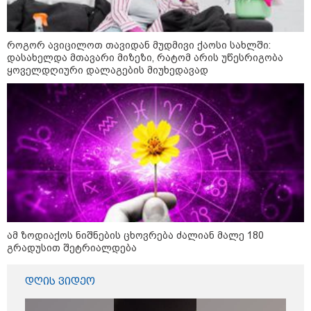
შეიცვალა"
წილოსანი
როგორ ავიცილოთ თავიდან მუდმივი ქაოსი სახლში:
"მოსალოდნელია წვიმა, ელ­ჭე­ქი,
დასახელდა მთავარი მიზეზი, რატომ არის უწესრიგობა
სე­ტყვა და ქა­რის გაძ­ლი­ე­რე­ბა" -
ყოველდღიური დალაგების მიუხედავად
რომელ რეგიონებში გაუარესდება
ამინდი?
"გვსურს, მოგაწოდოთ დეტალური
ინფორმაცია გაუჩინარებული
გურამ დადიანიძის საქმის
გამოძიების შესახებ" - შსს
განცხადებას ავრცელებს
"ბრალდებულები თვითმფრინავში,
ორი მგზავრის კუთვნილ 7 800 აშშ
ამ ზოდიაქოს ნიშნების ცხოვრება ძალიან მალე 180
დოლარსა და 4 450 ევროს
გრადუსით შეტრიალდება
მართლსაწინააღმდეგოდ
დაეუფლნენ" - დანაშაულის რა
დეტალები ხდება ცნობილი?
დღის ვიდეო
"ნახეთ ვიდეო! მთხოვენ, წავყვე
ბნელ ადგილას, რომ დანა