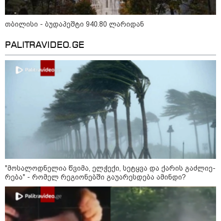
მნიშვნელოვანი ინფორმაცია
თბილისი - ბუდაპეშტი 940.80 ლარიდან
PALITRAVIDEO.GE
11:13 / 05-08-2026
Hisense წარმოგიდგენთ გზავნილს "ინოვაციები
უკეთესი ცხოვრებისათვის" FIFA-ს 2026 წლის
მსოფლიო ჩემპიონატზე™
"მოსალოდნელია წვიმა, ელ­ჭე­ქი, სე­ტყვა და ქა­რის გაძ­ლი­ე­
რე­ბა" - რომელ რეგიონებში გაუარესდება ამინდი?