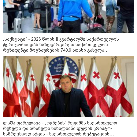
10:56 / 10-08-2026
როგორი ამინდია მოსალოდნელი 10-11
„საქსტატი“ - 2026 წლის II კვარტალში საქართველოს
აგვისტოს?
ტერიტორიიდან საზღვარგარეთ საქართველოს
რეზიდენტი მოგზაურების 740.9 ათასი გასვლა
დაფიქსირდა, რაც 3.6%-ით მეტია წინა წლის ანალოგიური
11:19 / 10-08-2026
პერიოდის მაჩვენებელზე
"როცა თემურმა პირველად
მნახა, ჯერ კიდევ ნიკოს ცოლი
ვიყავი... მითხრეს, თემურ
უგულავას მოეწონეო" - ეკა
ნიჟარაძე მისი და ცნობილი
ბიზნესმენის ურთიერთობაზე
09:16 / 10-08-2026
"მთის მხარეს ცოცხალი იპოვეს"
- ვინ არის მამაკაცი, რომელმაც
ადიდებულ მდინარეში შესული
ლაშა ფარულავა - „ოცნების“ რეჟიმმა საქართველო
დედა-შვილი გადაარჩინა
რუსული და ირანული სისხლიანი ფულის კრიპტო-
სამრეცხაოდ აქცია - საქართველოს რეპუტაციის