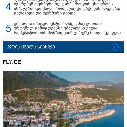
იჯერებენ ფერმერი თუ ვარ" - როგორ ცხოვრობს
13:36 / 09-08-2026
ახალგაზრდა ქალი, რომელიც ქალაქიდან სოფლად
24 წლის ფეხბურთელს თამაშის
გადავიდა და ფერმერი გახდა
დროს ელვამ დაარტყა,
დაშავდა 12 ადამიანი -
ვინ არის აბიტურიენტი, რომელმაც ერთიან
ვრცელდება ტრაგიკული
ეროვნულ გამოცდებაზე უმაღლესი ქულა
მომენტის ამსახველი კადრები
რეპეტიტორთან მომზადების გარეშე მიიღო (ვიდეო)
ტაილანდიდან
დღის ყველა სიახლე
12:44 / 10-08-2026
გოლის აღნიშვნისას
ფეხბურთელი გვირაბში
FLY.GE
ჩავარდა - გოლი თამაშგარეს
გამო გაუქმდა, ფეხბურთელმა კი
ტრავმა მიიღო (ვიდეო)
თბილისი - ანტალია 814.60
ლარიდან