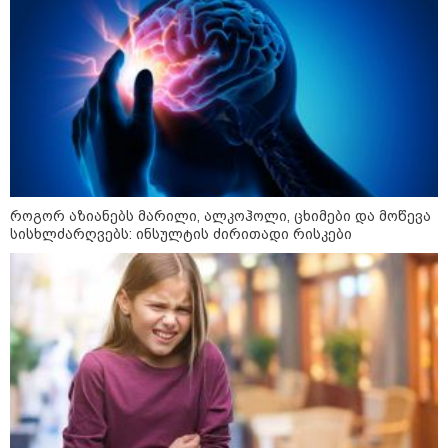
კატეგორიები
როგორ აზიანებს მარილი, ალკოჰოლი, ცხიმები და მოწევა
სისხლძარღვებს: ინსულტის ძირითადი რისკები
დღის ზოგადი
10
ასტროლოგიური
პროგნოზი
აგვისტო
ეს დღე ხელსაყრელია ახალი კვირის დაგეგმვისა და
პრიორიტეტების განსაზღვრისთვის. გონება განსაკუთრებით
მკაფიოდ მუშაობს, რაც დაგეხმარებათ, რთულ ამოცანებს
მარტივი და პრაქტიკული გადაწყვეტა მოუძებნოთ. ეცადეთ,