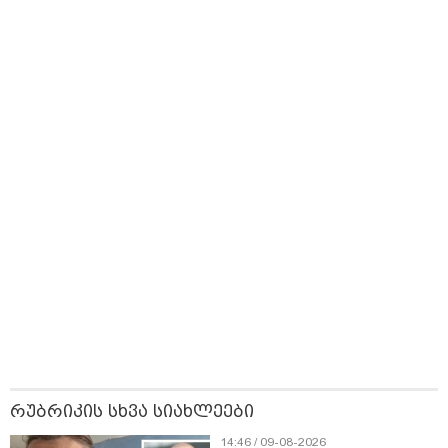
ლარად - "საბავშვო
უსაფრთხო გზები
იმუნოლოგი ნინო
კარუსელში"
ლომიძე ზაფხული
ზღაპრების სერია
ალერგიებზე
დაიწყო
12:36 / 10-08-2026
"დიემჯი ჯგუფი” "ლაგუნა ვერეს“, აბრეშუმისა და
თამბაქოს ფაბრიკების ტერიტორიის განვითარების
ახალ ეტაპს იწყებს
რუბრიკის სხვა სიახლეები
14:46 / 09-08-2026