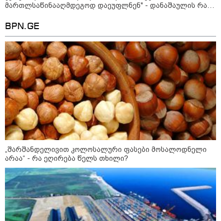
მართლსაწინააღმდეგოდ დაეუფლნენ" - დანაშაულის რა
დეტალები ხდება ცნობილი?
BPN.GE
12:10 / 10-08-2026
რონალდუსა და ჯორჯინას ქორწილის
მოლოდინში ასობით ადამიანი შეიკრიბა
— თუმცა ტაძრიდან სრულიად სხვა
პატარძალი გამოვიდა
17:07 / 04-08-2026
"დინამოს“ ბაზაზე ვითარება
„შარშანდელივით კოლოსალური ფასები მოსალოდნელი
დაიძაბა – ქეცბაიასა და
არაა“ - რა ეღირება წელს თხილი?
ლორიას დაძაბული საუბრის
შემდეგ ყველა
გადაწყვეტილების
მოლოდინშია
09:39 / 04-08-2026