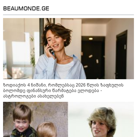
BEAUMONDE.GE
11:11 / 10-08-2026
ირანმა მოჯტაბა ხამენეის იშვიათი ვიდეო
გაავრცელა - რა ჩანს კადრებში
13:36 / 09-08-2026
24 წლის ფეხბურთელს თამაშის
დროს ელვამ დაარტყა,
დაშავდა 12 ადამიანი -
ვრცელდება ტრაგიკული
მომენტის ამსახველი კადრები
ტაილანდიდან
ზოდიაქოს 4 ნიშანი, რომლებსაც 2026 წლის ზაფხულის
ბოლომდე ფინანსური წარმატება ელოდება -
12:47 / 09-08-2026
ასტროლოგები ასახელებენ
რუსული მხარის ინფორმაციით,
უკრაინამ ბელგოროდზე
დრონებით იერიში მიიტანა,
დაიღუპა 3 ადამიანი და
დაშავდა 25