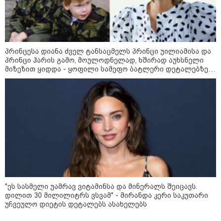
10:17 / 09-08-2026
რუსებმა ხარკოვს და ოდესას
დაარტყეს, არიან დაღუპულები
და დაშავებულები - რა
ინფორმაციას ავრცელებს
ხარკოვის მერი?
პრინცესა დიანა ძველ ტანსაცმელს პრინცი უილიამისა და
პრინცი ჰარის გამო, მოულოდნელად, ხშირად აუხსნელი
მიზეზით ყიდდა - ყოფილი სამეფო ბატლერი დეტალებზე
10:02 / 09-08-2026
საკუთარ წიგნში საუბრობს
"ქართული ოცნება” ხელს
უწყობს ირანული
ტერორისტული ქსელების
უკანონო გაფართოებას, თუმცა
მაინც ამერიკას უყენებს
მოთხოვნებს?" - ჯო უილსონი
კატეგორიის ყველა სიახლე
"ეს სასმელი უამრავ ვიტამინსა და მინერალს შეიცავს.
დილით 30 მილილიტრს ვსვამ" - მირანდა კერი საკუთარი
უჩვეულო დიეტის დეტალებს ასახელებს
„საქსტატი“ - 2026 წლის II