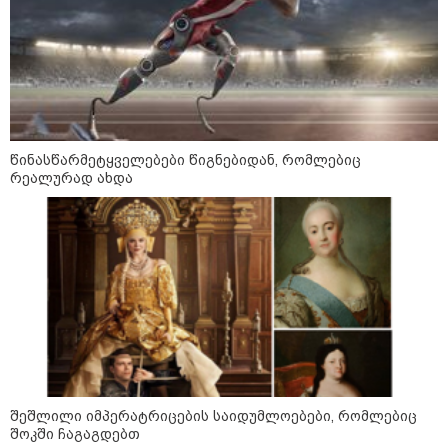
მსოფლიო
წინასწარმეტყველებები წიგნებიდან, რომლებიც
რეალურად ახდა
შეშლილი იმპერატრიცების საიდუმლოებები, რომლებიც
შოკში ჩაგაგდებთ