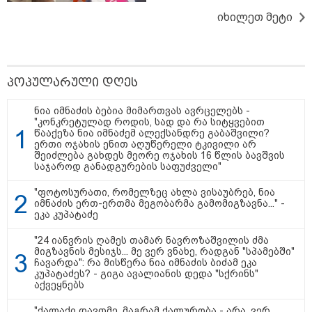
იხილეთ მეტი
10:56 / 10-08-2026
როგორი ამინდია მოსალოდნელი 10-11 აგვისტოს?
პოპულარული დღეს
ნია იმნაძის ბებია მიმართვას ავრცელებს -
"კონკრეტულად როდის, სად და რა სიტყვებით
11:11 / 10-08-2026
წააქეზა ნია იმნაძემ ალექსანდრე გაბაშვილი?
ირანმა მოჯტაბა ხამენეის
ერთი ოჯახის ენით აღუწერელი ტკივილი არ
იშვიათი ვიდეო გაავრცელა - რა
შეიძლება გახდეს მეორე ოჯახის 16 წლის ბავშვის
ჩანს კადრებში
საჯაროდ განადგურების საფუძველი"
"ფოტოსურათი, რომელზეც ახლა ვისაუბრებ, ნია
იმნაძის ერთ-ერთმა მეგობარმა გამომიგზავნა..." -
ეკა კუპატაძე
10:45 / 10-08-2026
"24 იანვრის ღამეს თამარ ნავროზაშვილის ძმა
"2008-2022 წლებში რუსეთში
მიგზავნის მესიჯს... მე ვერ ვნახე, რადგან "სპამებში"
საქმიანობას არ ერიდებოდნენ,
ჩავარდა": რა მისწერა ნია იმნაძის ბიძამ ეკა
"სუხიშვილები", ნიკოლოზ
კუპატაძეს? - გიგა ავალიანის დედა "სქრინს"
რაჭველი და პაატა
აქვეყნებს
ბურჭულაძე..." - ირაკლი
კირცხალია
"ქალაქი დავთმე, მაგრამ ქალურობა - არა. ვერ