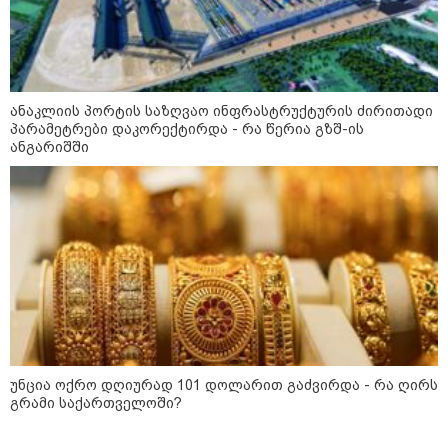
ბრძოლიდან რამდენიმე კვირის
შემდეგ, 34 წლის ასაკში UFC-ის
ბრაზილიელი მებრძოლი
გარდაიცვალა
ანაკლიის პორტის საზღვაო ინფრასტრუქტურის ძირითადი
12:08 / 03-08-2026
პარამეტრები დაკორექტირდა - რა წერია გზშ-ის
რა შანსი აქვს ხვიჩა
ანგარიშში
კვარაცხელიას "ოქროს ბურთის"
მოგების? - L'Équipe-მა ის
ფავორიტად დაასახელა - ვის
ასახელებენ სხვა გამოცემები?
12:36 / 31-07-2026
გარდაიცვალა ლეგენდარული
იტალიელი ფეხბურთელი,
ფრანკო ბარეზი
უნცია ოქრო დღიურად 101 დოლარით გაძვირდა - რა ღირს
გრამი საქართველოში?
კატეგორიის ყველა სიახლე