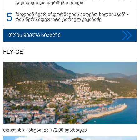
გადავიდა და ფერმერი გახდა
დაზარალებულს?
13:36 / 09-08-2026
"ძალიან ბევრ ინფორმაციას ვიღებთ ხალხისგან" -
რას წერს ადვოკატი ტარიელ კაკაბაძე
24 წლის ფეხბურთელს თამაშის
დროს ელვამ დაარტყა,
დაშავდა 12 ადამიანი -
ვრცელდება ტრაგიკული
დღის ყველა სიახლე
მომენტის ამსახველი კადრები
ტაილანდიდან
FLY.GE
10:29 / 09-08-2026
"ვერასდროს ვიფიქრებდი, რომ
ჩვენი ცხოვრება შენთან ერთად
ასეთ არარომანტიკულ ფაზაში
შევიდოდა" - თეონა კონტრიძე
ქორწინებიდან 18 წლის თავზე
ქმარს ემოციურ "პოსტს" უძღვნის
თბილისი - ანტალია 772.00
თბილისი - ანტალია 772.00 ლარიდან
ლარიდან