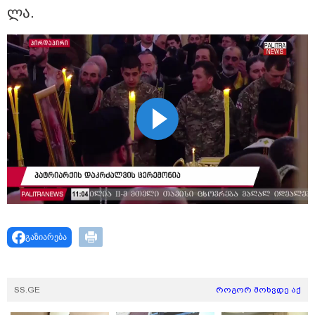
დაკავებულია 3 პირი, მათ შორის
ლა.
2 არასრულწლოვანი - პოლიცია,
თბილისში კურიერზე ჯგუფურად
ძალადობის საქმეზე
ინფორმაციას ავრცელებს
გაზიარება
SS.GE
როგორ მოხვდე აქ
23:40 / 09-08-2026