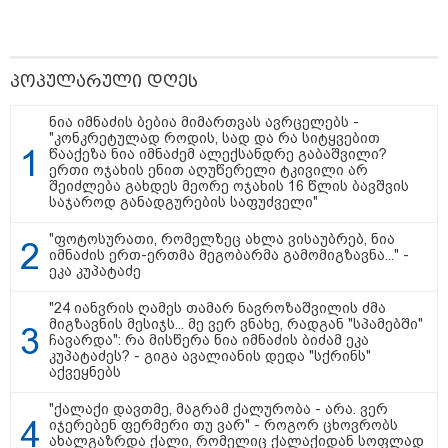
პოპულარული დღეს
17:32 / 09-08-2026
კიდევ ერთ დაკარგულს ოჯახი 10 წელია ეძებს - რას
ნია იმნაძის ბებია მიმართვას ავრცელებს -
ამბობს 26 წლის ახალაგაზრდის დედა?
"კონკრეტულად როდის, სად და რა სიტყვებით
წააქეზა ნია იმნაძემ ალექსანდრე გაბაშვილი?
ერთი ოჯახის ენით აღუწერელი ტკივილი არ
შეიძლება გახდეს მეორე ოჯახის 16 წლის ბავშვის
17:12 / 09-08-2026
საჯაროდ განადგურების საფუძველი"
უნცია ოქრო დღიურად 101
დოლარით გაძვირდა - რა ღირს
"ფოტოსურათი, რომელზეც ახლა ვისაუბრებ, ნია
გრამი საქართველოში?
იმნაძის ერთ-ერთმა მეგობარმა გამომიგზავნა..." -
ეკა კუპატაძე
"24 იანვრის ღამეს თამარ ნავროზაშვილის ძმა
მიგზავნის მესიჯს... მე ვერ ვნახე, რადგან "სპამებში"
ჩავარდა": რა მისწერა ნია იმნაძის ბიძამ ეკა
20:07 / 09-08-2026
კუპატაძეს? - გიგა ავალიანის დედა "სქრინს"
"ნაქირავებში ვარ ამჟამად ამ
აქვეყნებს
კომპანიის გამო და ძალიან
მიჭირს ქირის გადახდა, რა
"ქალაქი დავთმე, მაგრამ ქალურობა - არა. ვერ
შეიძლება გაკეთდეს?" - რას
იჯერებენ ფერმერი თუ ვარ" - როგორ ცხოვრობს
ურჩევს იურისტი "სფერო
ახალგაზრდა ქალი, რომელიც ქალაქიდან სოფლად
ჰოლდინგისგან"