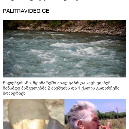
PALITRAVIDEO.GE
მნიშვნელოვანი ინფორმაცია
წალენჯიხაში, მდინარეში ახალგაზრდა კაცს ეძებენ -
11:13 / 05-08-2026
მანამდე მაშველებმა 2 ბავშვისა და 1 ქალის გადარჩენა
Hisense წარმოგიდგენთ გზავნილს "ინოვაციები
მოახერხეს
უკეთესი ცხოვრებისათვის" FIFA-ს 2026 წლის
მსოფლიო ჩემპიონატზე™