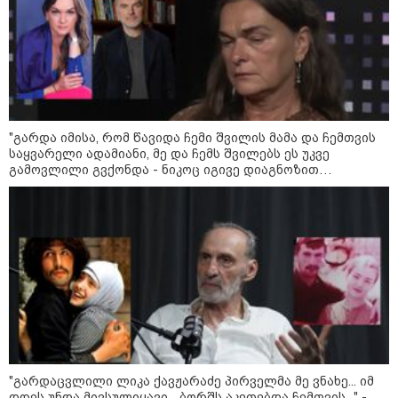
წალენჯიხის მუნიციპალიტეტში
მდინარეში ახალგაზრდა მამაკაცს
ეძებენ
"გარდა იმისა, რომ წავიდა ჩემი შვილის მამა და ჩემთვის
"კოალიცია ცვლილებისთვის" 2024
საყვარელი ადამიანი, მე და ჩემს შვილებს ეს უკვე
წელს ნიკა მელიას საარჩევნო
გამოვლილი გვქონდა - ნიკოც იგივე დიაგნოზით
კამპანიისას მომხდარ ინციდენტზე
გარდაიცვალა..." - ეკა ნიჟარაძის ემოციური მოგონება
მისივე გარემოცვის წევრების -
თემურ უგულავაზე
ცოტნე მირცხულავასა და
გაბრიელ კობაიძისთვის ბრალის
წაყენებას "აბსურდულს" უწოდებს
ოკუპირებული ცხინვალის ე.წ.
საგარეო უწყება - საქართველოს
პოლიტიკურმა ხელმძღვანელობამ,
ირაკლი კობახიძის სახით,
ოფიციალურად აღიარა მიხეილ
სააკაშვილი სამხედრო აგრესიის
დამნაშავედ - 2008 წლის
აგვისტოს ომზე პასუხისმგებლობა
უნდა დაეკისროს ქვეყანას
"გარდაცვლილი ლიკა ქავჟარაძე პირველმა მე ვნახე... იმ
დღეს უნდა მივსულიყავი... ბორშს აკეთებდა ჩემთვის..." -