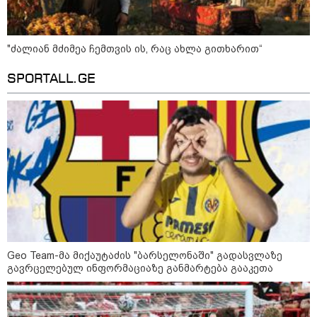
კონფლიქტები
"ძალიან მძიმეა ჩემთვის ის, რაც ახლა გითხარით“
SPORTALL.GE
Geo Team-მა მიქაუტაძის "ბარსელონაში" გადასვლაზე
12:46 / 07-08-2026
გავრცელებულ ინფორმაციაზე განმარტება გააკეთა
ოკუპირებულ აფხაზეთში საწვავის
დეფიციტია, კილომეტრიანი რიგები და