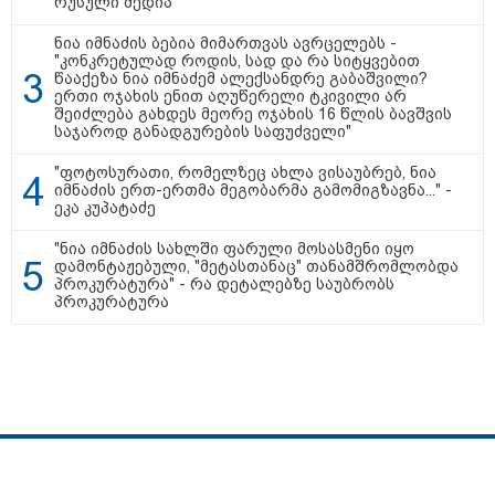
რუსული მედია
ნია იმნაძის ბებია მიმართვას ავრცელებს -
"კონკრეტულად როდის, სად და რა სიტყვებით
"გონებაში ვალაგებდი, ეს ამბავი
წააქეზა ნია იმნაძემ ალექსანდრე გაბაშვილი?
პირველად ვისთვის მეთქვა, ვის
ერთი ოჯახის ენით აღუწერელი ტკივილი არ
უნდა ჩავექოლე“
შეიძლება გახდეს მეორე ოჯახის 16 წლის ბავშვის
საჯაროდ განადგურების საფუძველი"
"ფოტოსურათი, რომელზეც ახლა ვისაუბრებ, ნია
იმნაძის ერთ-ერთმა მეგობარმა გამომიგზავნა..." -
"ძალიან მძიმეა ჩემთვის ის, რაც
ეკა კუპატაძე
ახლა გითხარით“
"ნია იმნაძის სახლში ფარული მოსასმენი იყო
დამონტაჟებული, "მეტასთანაც" თანამშრომლობდა
პროკურატურა" - რა დეტალებზე საუბრობს
პროკურატურა
"ეს უზნეო გზა
ხელისუფლებისთვის ცუდად
მთავრდება ხოლმე“
სპეცპროექტები
ჩვენ შესახებ
რეკლამა
მასალების გამოყენების პირობები