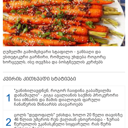
ადმინისტრაციამ “UFO”- ს
ფაილების მორიგი პაკეტი
გამოაქვეყნა
22:30 / 07-08-2026
ინტერნეტში ამაღელვებელი
კადრები ვრცელდება - როგორ
გადაარჩინა 56 წლის კაცმა
ბავშვები აბობოქრებულ ზღვაში
ღუმელში გამომცხვარი სტაფილო - ჯანსაღი და
დახრჩობას
ესთეტიკური გარნირი, რომელიც უხდება როგორც
ხორცეულს, ისე თევზსა და ბოსტნეულის კერძებს
კატეგორიის ყველა სიახლე
კვირის კითხვადი სტატიები
"განიხილავდნენ, როგორ ჩაიდინა გაბაშვილმა
დანაშაული" - გიგა ავალიანის საქმის პროკურორი
ნია იმნაძის და მამის დიალოგის ფარული
ჩანაწერის შინაარსს ასაჯაროებს
"არის პოლარიზაციის კიდევ უფრო
ცოლს "დედოფალს" ეძახდა, ხოლო 20 წელი თავისზე
46 წლით უმცროს რუს ქალთან ცხოვრობდა - ზურაბ
გაღრმავების საფრთხე და ...“
წერეთლის უკანასკნელი სიყვარული: რას წერს