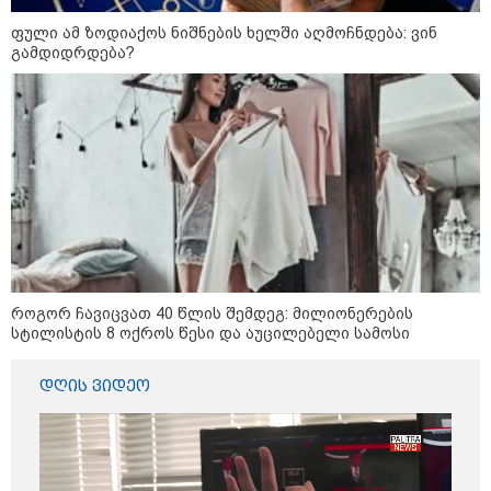
ფული ამ ზოდიაქოს ნიშნების ხელში აღმოჩნდება: ვინ
გამდიდრდება?
წალენჯიხაში, მდინარეში
ახალგაზრდა კაცს ეძებენ -
მანამდე მაშველებმა 2 ბავშვისა
და 1 ქალის გადარჩენა მოახერხეს
კიდევ ერთ დაკარგული
ახალგაზრდა - ოჯახი 26 წლის
ბიჭს 10 წელია ეძებს
როგორ ჩავიცვათ 40 წლის შემდეგ: მილიონერების
24 წლის ფეხბურთელს თამაშის
სტილისტის 8 ოქროს წესი და აუცილებელი სამოსი
დროს ელვამ დაარტყა -
ტრაგიკული მომენტის ამსახველი
დღის ვიდეო
კადრები ტაილანდიდან მედიაში
ვრცელდება
"ყოველთვის ჩემზე უკეთესს
მხდიდი - შენი ავადმყოფობითაც