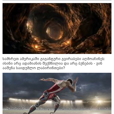
აგვისტო აგარაკზე: ეს 5 საქმე
უნდა მოასწროთ შემოდგომის
დადგომამდე
ფული ამ ზოდიაქოს ნიშნების
ხელში აღმოჩნდება: ვინ
გამდიდრდება?
სამხრეთ ამერიკაში გიგანტური გვირაბები აღმოაჩინეს:
ისინი არც ადამიანის შექმნილია და არც ბუნების - ვინ
ააშენა საიდუმლო ლაბირინთები?
როგორ ჩავიცვათ 40 წლის
შემდეგ: მილიონერების
სტილისტის 8 ოქროს წესი და
აუცილებელი სამოსი