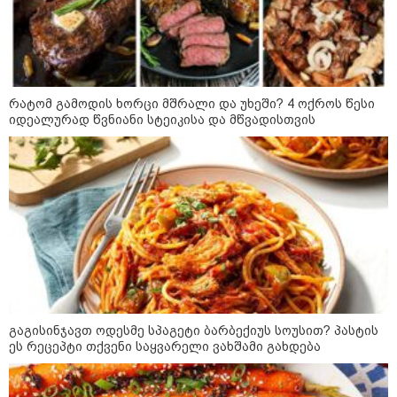
საიდუმლო ცხოვრება: როგორ
გამოიყურებოდა ის პლასტიკურ
ოპერაციებამდე
რატომ გამოდის ხორცი მშრალი და უხეში? 4 ოქროს წესი
14:20 / 08-08-2026
იდეალურად წვნიანი სტეიკისა და მწვადისთვის
"ქალაქი დავთმე, მაგრამ
ქალურობა - არა. ვერ იჯერებენ
ფერმერი თუ ვარ" - როგორ
ცხოვრობს ახალგაზრდა ქალი,
რომელიც ქალაქიდან სოფლად
გადავიდა და ფერმერი გახდა
09:36 / 08-08-2026
"ბავშვობიდან ასე ვარ..
ფანატიკურად ვარ შეყვარებული
საქართველოზე" - გაიცანით
მარტინ გუიმჯიანი, ქართულ
ენასა და საქართველოზე
შეყვარებული სომეხი ბიჭი
გაგისინჯავთ ოდესმე სპაგეტი ბარბექიუს სოუსით? პასტის
ეს რეცეპტი თქვენი საყვარელი ვახშამი გახდება
23:15 / 07-08-2026
ამოუცნობი ანომალიური
მოვლენები - ტრამპის