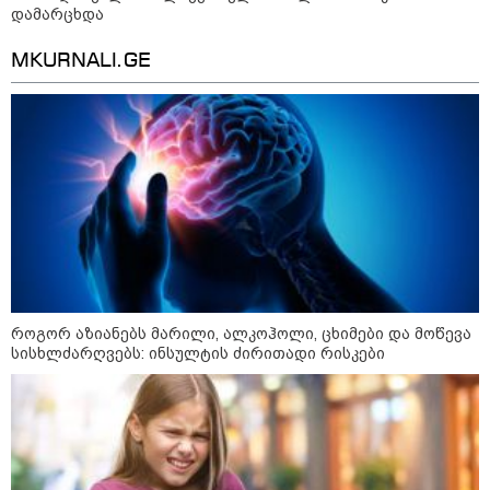
ხანძარი - რუსეთმა კიევზე
დამარცხდა
იერიში ბალისტიკური
რაკეტებით მიიტანა
MKURNALI.GE
14:13 / 04-08-2026
მორიგი თავდასხმა რუსეთში,
ნავთობგადამამუშავებელ
ქარხანაზე - რა დეტალებია
ცნობილი
კატეგორიის ყველა სიახლე
როგორ აზიანებს მარილი, ალკოჰოლი, ცხიმები და მოწევა
სისხლძარღვებს: ინსულტის ძირითადი რისკები