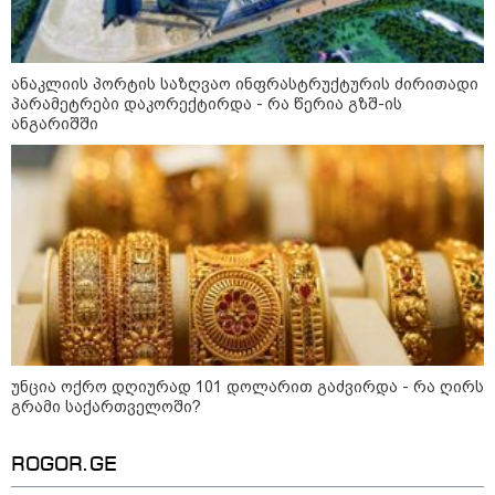
მშობლები სასურველი ზომისა
და მოდელის სასკოლო
ფორმების შეძენას
ანაკლიის პორტის საზღვაო ინფრასტრუქტურის ძირითადი
პარამეტრები დაკორექტირდა - რა წერია გზშ-ის
ანგარიშში
22:11 / 09-08-2026
წალენჯიხაში, მდინარეში
მამაკაცმა ახალგაზრდა დედა-
შვილის გადარჩენა შეძლო,
თუმცა თავად ძლიერი
დინებიდან გამოსვლა ვეღარ
მოახერხა და წყალმა გაიტაცა
21:52 / 09-08-2026
ვინ არიან ყველა დროის
ყველაზე მაღალანაზღაურებადი
სპორტსმენები
უნცია ოქრო დღიურად 101 დოლარით გაძვირდა - რა ღირს
გრამი საქართველოში?
კატეგორიის ყველა სიახლე
ROGOR.GE