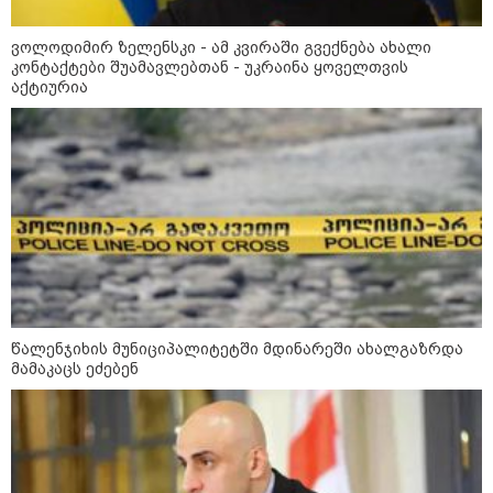
ვოლოდიმირ ზელენსკი - ამ კვირაში გვექნება ახალი
კონტაქტები შუამავლებთან - უკრაინა ყოველთვის
12:34 / 08-08-2026
აქტიურია
რას აცხადებს ირაკლი კობახიძე
ელექტროენერგიის რამდენჯერმე
გათიშვასთან დაკავშირებით?
19:32 / 08-08-2026
"სიმბოლურია, რომ კობახიძის
მოღალატეობრივი განცხადება
საქართველოს
თავისუფლებისთვის შეწირული
გმირების მემორიალზე
გაკეთდა" - "ნაციონალური
წალენჯიხის მუნიციპალიტეტში მდინარეში ახალგაზრდა
მოძრაობა"
მამაკაცს ეძებენ
19:03 / 08-08-2026
"მკაცრად ვგმობთ ირაკლი
კობახიძის განცხადებას" -
"კოალიცია ცვლილებისთვის"