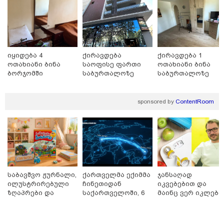
კაცი, რომელმაც მდინარეში დედა-შვილი
გადაარჩინა და თვითონ დინებამ გაიტაცა, ცოცხალი
იპოვეს
იყიდება 4
ქირავდება
ქირავდება 1
ოთახიანი ბინა
საოფისე ფართი
ოთახიანი ბინა
ბორჯომში
საბურთალოზე
საბურთალოზე
sponsored by
ContentRoom
საბავშვო ჟურნალი,
ქართველმა ექიმმა
ჯანსაღად
20:27 / 09-08-2026
ილუსტრირებული
ჩინეთიდან
იკვებებით და
"მოსალოდნელია წვიმა, ელჭექი, სეტყვა, ქარის
ზღაპრები და
საქართველოში, 6
მაინც ვერ იკლებთ
გაძლიერება" - როდიდან გაუარესდება ამინდი
მაგნიტური
000 კილომეტრის
წონაში? - ლაშა
საქართელოში?
სათამაშო 9.90
დაშორებით,
უჩავა მთავარ
ლარად - "საბავშვო
ტელერობოტული
მიზეზებზე