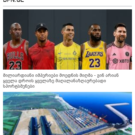
BPN.GE
11:36 / 08-08-2026
წელიწადნახევარში საქართველოში 164
ადამიანი დაიკარგა - 57 პირს ამ დრომდე
ეძებენ
მილიარდიანი იმპერიები მოედნის მიღმა - ვინ არიან
ყველა დროის ყველაზე მაღალანაზღაურებადი
23:40 / 09-08-2026
სპორტსმენები
კაცი, რომელმაც მდინარეში
დედა-შვილი გადაარჩინა და
თვითონ დინებამ გაიტაცა,
ცოცხალი იპოვეს
23:04 / 09-08-2026
ცნობილია, თუ სად შეძლებენ