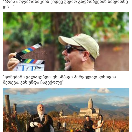
"არის პოლარიზაციის კიდევ უფრო გაღრმავების საფრთხე
და ...“
მილიარდიანი იმპერიები მოედნის
მიღმა - ვინ არიან ყველა დროის
ყველაზე მაღალანაზღაურებადი
სპორტსმენები
ანაკლიის პორტის საზღვაო
ინფრასტრუქტურის ძირითადი
პარამეტრები დაკორექტირდა - რა
წერია გზშ-ის ანგარიშში
"გონებაში ვალაგებდი, ეს ამბავი პირველად ვისთვის
უნცია ოქრო დღიურად 101
მეთქვა, ვის უნდა ჩავექოლე“
დოლარით გაძვირდა - რა ღირს
გრამი საქართველოში?