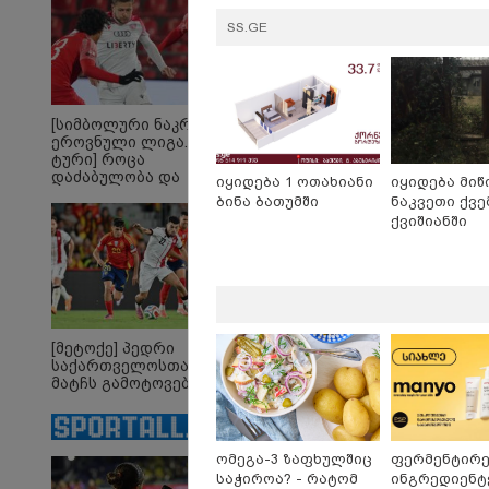
ქვეყანაა"!
16:22 
SS.GE
"აი, 
ღალა
ეხმაუ
აგვი
დაკა
კობახ
[სიმბოლური ნაკრები.
ეროვნული ლიგა. XXX
ტური] როცა
დაძაბულობა და
იყიდება 1 ოთახიანი
იყიდება მიწ
ხარისხი ერთად არ
ბინა ბათუმში
ნაკვეთი ქვე
არიან...
ქვიშიანში
[მეტოქე] პედრი
საქართველოსთან
მატჩს გამოტოვებს
აზერბაიჯანის რკინიგზა
„წ
ომეგა-3 ზაფხულშიც
ფერმენტირ
ბაქო-თბილისი-ბაქოს
სა
საჭიროა? - რატომ
ინგრედიენტ
საერთაშორისო
ქა