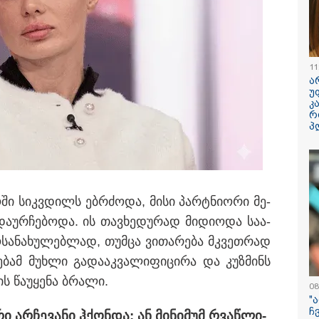
ილისი - ჰერაკლიონი
თბილისი - ბუდაპეშტი
თბილისი - 
98.80 ლარიდან
1421.00 ლარიდან
ლარიდან
11
ა
უ
კ
რ
პ
11:36 / 08-08-2026
წელიწადნახევა
საქართველოში 
ადამიანი დაიკარ
ო­ში სიკ­ვდილს ებ­რძო­და, მისი პარტნი­ო­რი მე­
პირს ამ დრომდე
­ურ­ჩე­ბო­და. ის თავ­ხე­დუ­რად მი­დი­ო­და სა­ა­
სა­ნა­ხუ­ლებ­ლად, თუმ­ცა ვი­თა­რე­ბა მკვეთ­რად
­ე­ბამ მუხ­ლი გა­და­აკ­ვა­ლი­ფი­ცი­რა და კუზ­მინს
 წა­უ­ყე­ნა ბრა­ლი.
08
"
ჩ
ი არ­ჩე­ვა­ნი ჰქონ­და: ან მი­ნი­მუმ რვაწ­ლი­