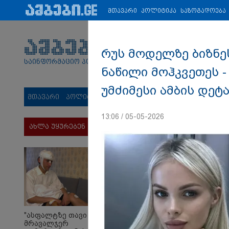
პარტნიორები:
ახალი ამბები
ეკონომიკა
ვიდეო
ჯანმრ
მთავარი
პოლიტიკა
საზოგადოება
რუს მოდელზე ბიზნე
საინფორმაციო პორტალი
ნაწილი მოჰკვეთეს 
უმძიმესი ამბის დეტ
მთავარი
პოლიტიკა
საზოგადოება
სამართალი
მს
13:06 / 05-05-2026
ახლა უყურებენ
"ასფალტზე თავი
მრავალჯერ