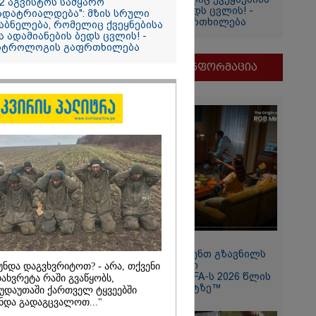
12 აგვისტოს სამყარო
და ადამიანების ბედს ცვლის! -
ადატრიალდება": მზის სრული
ასტროლოგის გაფრთხილება
იის
აბნელება, რომელიც ქვეყნებისა
ა ადამიანების ბედს ცვლის! -
სტროლოგის გაფრთხილება
მნიშვნელოვანი ინფორმაცია
2026
არამიძემ
11:13 / 05-08-2026
ასწორად
Hisense წარმოგიდგენთ გზავნილს
ა, მაგრამ
"ინოვაციები უკეთესი
უნდა დაგვხვრიტოთ? - არა, თქვენი
 არ ეკუთვნის
ცხოვრებისათვის" FIFA-ს 2026 წლის
ახვრეტა რაში გვაწყობს,
ნიშვილის
მსოფლიო ჩემპიონატზე™
უდაუთაში ქართველ ტყვეებში
დაფუძნებული
ნდა გადაგცვალოთ..."
ს
გან" - მიხეილ