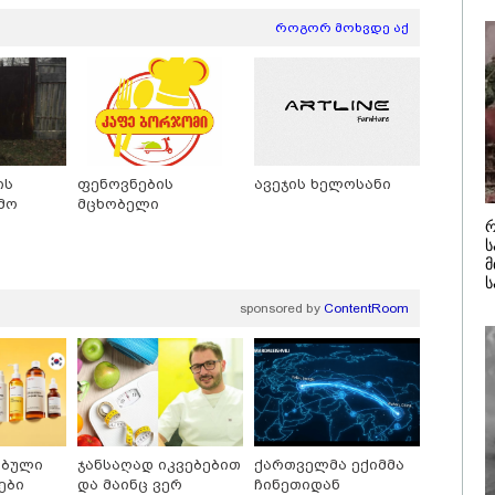
/ 08-08-2026
14:32 / 08-08-
სააკაშვილ
როგორ მოხვდე აქ
ეს არის სამშობლოს
"2008 წლის
ტი" - როგორ
იქნებოდა,
რება ნიკა გვარამია
ალბათობით
სტოს ომთან
უკრაინის ო
ვშირებით ირაკლი
შალვა პაპ
იძის განცხადებას?
კატეგორიის ყველა სიახლე
ის
ფენოვნების
ავეჯის ხელოსანი
მო
მცხობელი
რ
ს
მ
ს
sponsored by
ContentRoom
არმოებულია
მსოფლიო
ებული
ჯანსაღად იკვებებით
ქართველმა ექიმმა
ქართველოში“ -
სასიცოცხლოდ
ები
და მაინც ვერ
ჩინეთიდან
რთული თაფლი
მნიშვნელოვანი