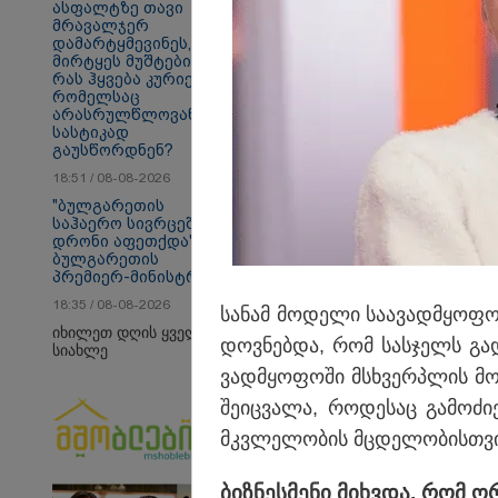
ასფალტზე თავი
მრავალჯერ
დამარტყმევინეს,
თბილისი - ანტალია
თბ
მირტყეს მუშტები" -
969.80 ლარიდან
16
რას ჰყვება კურიერი,
რომელსაც
არასრულწლოვანები
სასტიკად
გაუსწორდნენ?
საზოგადოება
18:51 / 08-08-2026
"ბულგარეთის
საჰაერო სივრცეში
დრონი აფეთქდა" -
ბულგარეთის
პრემიერ-მინისტრი
18:35 / 08-08-2026
სა­ნამ მო­დე­ლი სა­ა­ვად­მყო­ფ
იხილეთ დღის ყველა
დოვ­ნებ­და, რომ სას­ჯელს გა­და
სიახლე
ვად­მყო­ფო­ში მსხვერ­პლის მო­
შე­იც­ვა­ლა, რო­დე­საც გა­მო­ძი
მკვლე­ლო­ბის მცდე­ლო­ბის­თვის
ბიზ­ნეს­მე­ნი მიხ­ვდა, რომ ორ