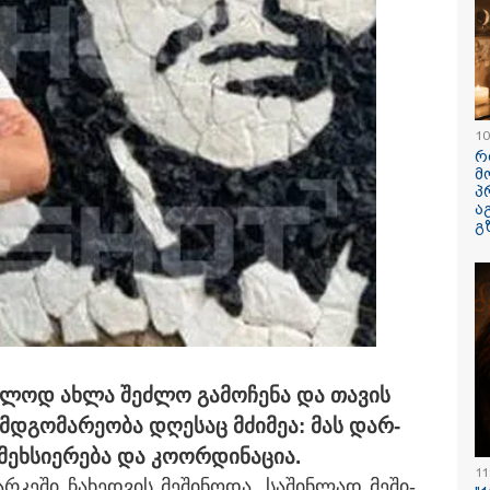
10
რ
მ
პ
ა
იზიარებთ კადრებს
სექტემბრიდან
"ფოტოსურა
გ
აზეთიდან... ვიცი,
ამოქმედდება და 60
რომელზეც 
ვრს გაინტერესებთ,
წელს გადაცილებულ
ვისაუბრებ, 
გორია იქაურობა
პირებს შეეხებათ! -
ერთ-ერთმა
ეს" - რა ვიდეო
საქართველოს
გამომიგზავნა
ცელდება სოციალურ
ეროვნული ბანკი
კუპატაძე
ელში?
განცხადებას
ავრცელებს
ხო­ლოდ ახლა შეძ­ლო გა­მო­ჩე­ნა და თა­ვის
სი მდგო­მა­რე­ო­ბა დღე­საც მძი­მეა: მას დარ­
12:34 / 08-08-2026
ეხ­სი­ე­რე­ბა და კო­ორ­დი­ნა­ცია.
11
რას აცხადებს 
­კე­ში ჩა­ხედ­ვის მე­ში­ნო­და, სა­შინ­ლად მე­ში­