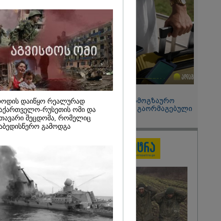
2026
ი
 ომი თუ არ
 დიდი
, არც
მი იქნებოდა" -
უაშვილი
15:49 / 06-08-2026
შეიძინე ალდაგის სამოგზაურო
ოდის დაიწყო რეალურად
დაზღვევა და მიიღე გაორმაგებული
აქართველო-რუსეთის ომი და
ინტერნეტი
თავარი შეცდომა, რომელიც
აბედისწერო გამოდგა