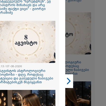
რაიმე ფაქტი ვიცი" - გიორგი
ატყვევებულს "ხვრეტდნენ", ეგ
ბარამიძე
რასდროს მინახავს და არც
აიმე ფაქტი ვიცი" - გიორგი
არამიძე
2026
თი,
 ახლა
 ნია იმნაძის
 მეგობარმა
ა..." - ეკა
23:13 / 07-08-2026
2026
8 აგვისტოს ასტროლოგიური
ი ზღვამ კიდევ
პროგნოზი - დღე, როდესაც
:13 / 07-08-2026
ი გამორიყა,
ინტუიცია და გაბედული ნაბიჯები
 აგვისტოს ასტროლოგიური
წარმატებისკენ მიგიყვანთ
როგნოზი - დღე, როდესაც
ბულია
ნტუიცია და გაბედული ნაბიჯები
ა სამაშველო"
არმატებისკენ მიგიყვანთ
 და რა
ვეყნებს
ოლაშვილი?