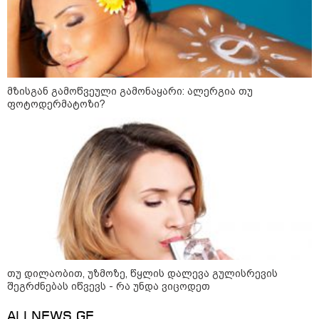
დონალდ ტრამპის სიტყვით
გამოსვლისას დამსწრეები
სახალისო შემთხვევის მოწმენი
გახდნენ
23:45 / 05-08-2026
ტრაგედია შოტლანდიაში - 35
მზისგან გამოწვეული გამონაყარი: ალერგია თუ
წლის მამას 9 წლის
ფოტოდერმატოზი?
ქალიშვილის მკვლელობაში
ედება ბრალი
14:08 / 05-08-2026
ლაიფციგის აეროპორტში
უკრაინულ თვითმფრინავთან
ახლოს ასაფეთქებელი
მოწყობილობით აღჭურვილი
დრონი აღმოაჩინეს - რას წერს
მედია
თუ დილაობით, უზმოზე, წყლის დალევა გულისრევის
13:22 / 05-08-2026
შეგრძნებას იწვევს - რა უნდა ვიცოდეთ
საფრანგეთის სოფელში ტყის
ხანძრის შემდეგ მეორე
ALLNEWS.GE