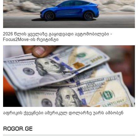
2026 წლის ყველაზე გაყიდვადი ავტომობილები -
Focus2Move-ის რეიტინგი
10:58 / 06-08-2026
"დადგება დრო და თქვენი დღევანდელი
"პოსტაობა" საკუთარ თავთან
შეგარცხვენთ... თქვენი შეცდომა არის
აფრიკის ქვეყნები ამერიკულ დოლარზე უარს ამბობენ
დანაშაულის ტოლფასი" - ეკა კუპატაძე
ნანუკა ჟორჟოლიანს
ROGOR.GE