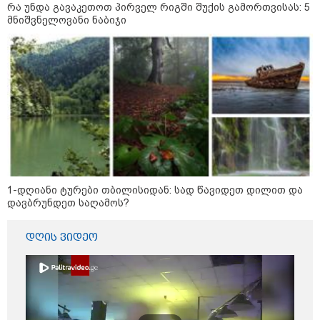
16:02 / 03-08-2026
რა უნდა გავაკეთოთ პირველ რიგში შუქის გამორთვისას: 5
"15 წლის წინ ჩადენილი
მნიშვნელოვანი ნაბიჯი
დანაშაული, 5-ჯერ შეცვლილი
მოსამართლე, 4-ჯერ თავიდან
დაწყებული საქმე... მადლობა
პროკურატურას, მათ გარეშე ეს
შედეგი არ დადგებოდა" - ქეთა
ხარძიანი
კატეგორიის ყველა სიახლე
1-დღიანი ტურები თბილისიდან: სად წავიდეთ დილით და
დავბრუნდეთ საღამოს?
ყველაზე კარგი/ცუდი ქვეყნები
ემიგრანტებისთვის 2026 წელს
დღის ვიდეო
2026 წლის ყველაზე გაყიდვადი
ავტომობილები - Focus2Move-ის
რეიტინგი