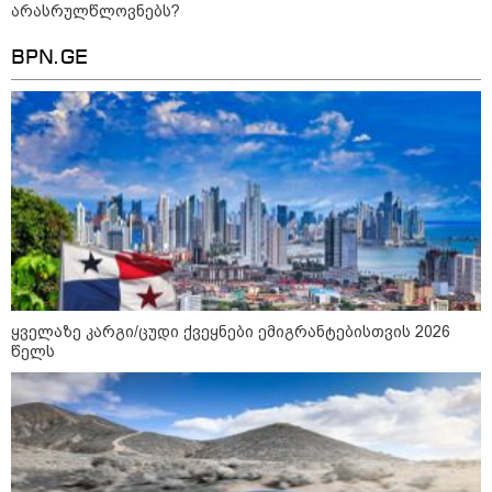
არასრულწლოვნებს?
BPN.GE
ნია იმნაძეს და ანასტასია
ბერუაშვილს ბრალდება
წარედგინათ - რამდენ წლიანი
პატიმრობა ემუქრებათ
არასრულწლოვნებს?
რა გახდა “სამგორის” მეტროში
სტუდენტის გარდაცვალების
მიზეზი - ცნობილია ექსპერტიზის
პასუხი
ყველაზე კარგი/ცუდი ქვეყნები ემიგრანტებისთვის 2026
წელს
Faceამბები