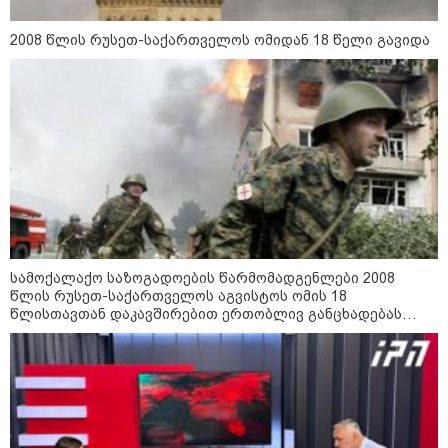
2008 წლის რუსეთ-საქართველოს ომიდან 18 წელი გავიდა
14:14 / 06-08-2026
"მეც ერთ-ერთი მათგანი ვიყავი, ვინც
ლიფტში გაიჭედა" - ლევან მახაშვილი
სამოქალაქო საზოგადოების წარმომადგენლები 2008
16:37 / 06-08-2026
წლის რუსეთ-საქართველოს აგვისტოს ომის 18
"აბსოლუტურად ყალბი
წლისთავთან დაკავშირებით ერთობლივ განცხადებას
შინაარსი იქმნება სოციალურ
ავრცელებენ
მედიაში, არარსებული
ადამიანები, საუბრობენ,
თითქოს საქართველოში
უარყოფითი გარემოა რუსი
ტურისტებისთვის" - პრემიერი
16:14 / 06-08-2026