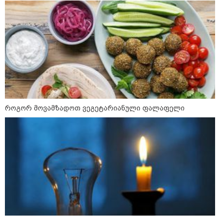
09:33 / 05-08-2026
"მამის მიერ ცოტნესთვის
დატოვებულ სახლში
თვითნებურად ცხოვრობს
ადამიანი, რომელიც ზვიადის
ანდერძში ერთი სიტყვითაც კი
არ არის მოხსენიებული" - ანა
ჯაბაური
09:32 / 05-08-2026
"4 დღე უწყლოდ და უპუროდ
გაატარეს, მათ სიცოცხლე
დავუბრუნეთ" - ქართველი
როგორ მოვამზადოთ ვეგეტარიანული ფალაფელი
მეზღვაური წერს, რომ 36
მიგრანტი, მათ შორის, ორსული
გოგონა გადაარჩინა
12:20 / 04-08-2026
"როცა კანონიკიდან
გამომდინარე, მართებულად
მიგვაჩნია, რომ ადამიანის
გასვენება ტაძრიდან არ მოხდეს,
ეს მგლოვიარეს ისეთი
სიყვარულითა უნდა ავუხსნათ,
რომ შფოთვა არ დაიბადოს" -
დედა სიდონია