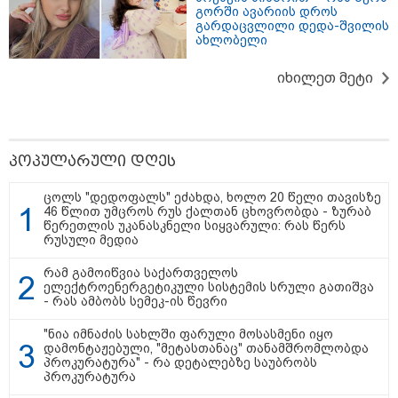
გორში ავარიის დროს
გარდაცვლილი დედა-შვილის
ახლობელი
მნიშვნელოვანი ინფორმაცია
იხილეთ მეტი
პოპულარული დღეს
ცოლს "დედოფალს" ეძახდა, ხოლო 20 წელი თავისზე
46 წლით უმცროს რუს ქალთან ცხოვრობდა - ზურაბ
წერეთლის უკანასკნელი სიყვარული: რას წერს
რუსული მედია
რამ გამოიწვია საქართველოს
11:13 / 05-08-2026
ელექტროენერგეტიკული სისტემის სრული გათიშვა
Hisense წარმოგიდგენთ გზავნილს "ინოვაციები
- რას ამბობს სემეკ-ის წევრი
უკეთესი ცხოვრებისათვის" FIFA-ს 2026 წლის
მსოფლიო ჩემპიონატზე™
"ნია იმნაძის სახლში ფარული მოსასმენი იყო
დამონტაჟებული, "მეტასთანაც" თანამშრომლობდა
პროკურატურა" - რა დეტალებზე საუბრობს
სამართალი
პროკურატურა