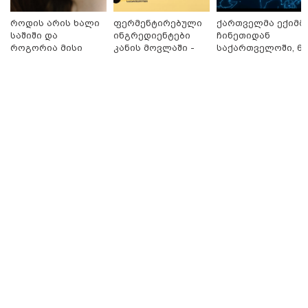
"საჩუქარი" და ჩაშლილი
წვეულება: ახალი დეტალები
როდის არის ხალი
ფერმენტირებული
ქართველმა ექიმმ
საშიში და
ინგრედიენტები
ჩინეთიდან
12:56 / 06-08-2026
როგორია მისი
კანის მოვლაში -
საქართველოში, 6
70 წელზე მეტი ხნის შემდეგ
მოშორების
კორეული
000 კილომეტრის
პირველად, ყაზახეთში ვეფხვი
მარტივი და
ინოვაციური
დაშორებით,
ველურ ბუნებაში გაუშვეს -
უსაფრთხო გზები
ბრენდი Manyo
ტელერობოტული
ქვეყნდება კადრები
საქართველოშია
ოპერაცია ჩაატარ
- ისტორია
დაწერილია
14:09 / 06-08-2026
დამტკიცდა საგზაო
უსაფრთხოების ეროვნული
სტრატეგია, რომელიც საგზაო
შემთხვევების შედეგად
დაშავებულთა და დაღუპულთა
რაოდენობის 25%-ით
შემცირებას ითვალისწინებს -
რას მოიცავს ის?
თბილისი - ანტალია 849.20
ლარიდან