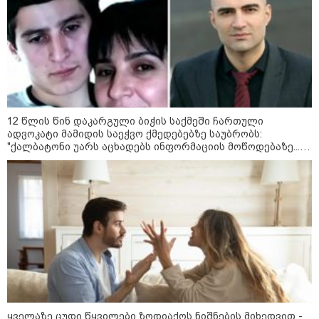
ბავშვმა, რომელიც 9 თვის
განმავლობაში
წარმოუდგენელი
ფსიქოლოგიური ტერორის ქვეშ
არის" - რას აცხადებს ნია
კატეგორიის ყველა სიახლე
იმნაძის ადვოკატი?
12 წლის წინ დაკარგული ბიჭის საქმეში ჩართული
ადვოკატი მამიდის საეჭვო ქმედებებზე საუბრობს:
"ქალბატონი უარს აცხადებს ინფორმაციის მოწოდებაზე...
რატომ ჩაბნელდა საქართველო
წლობით მიმდინარეობდა საქმის ჩაფარცხვის ოპერაცია"
მესამედ: საბოტაჟი, ტექნიკური
ხარვეზი თუ
არაპროფესიონალიზმი?! -
სანდრო თვალჭრელიძის ანალიზი
ჩაკეტილი „პოლიტიკური
სამკუთხედი“ - კულუარული
თამაშები, რომლებიც დიდი
სისხლის ფასად ჯდება
ყველაზე ცუდი წყვილები ზოდიაქოს ნიშნების მიხედვით -
„ოქტომბრისთვის საქართველოს