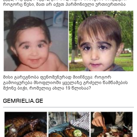
არჩევანის გაკეთება მოუწევს...
როგორც წესი, მათ არ აქვთ ჰარმონიული ურთიერთობა
„ორ სკამზე ჯდომის“
შესაძლებლობა შეიძლება
დასრულდეს“ - მირიან
მირიანაშვილის ანალიზი
ჯარისკაცი, რომელიც 29 წელი
იბრძოდა, რადგან ომის
დამთავრების არ სჯეროდა...
მისი გარეგნობა ფენომენურად მიიჩნევა: როგორ
გამოიყურება მსოფლიოში ყველაზე გრძელი წამწამების
მქონე ბიჭი, რომელიც ახლა 19 წლისაა?
მეცნიერება
GEMRIELIA.GE