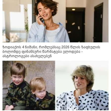
ზოდიაქოს 4 ნიშანი, რომლებსაც 2026 წლის ზაფხულის
ბოლომდე ფინანსური წარმატება ელოდება -
ასტროლოგები ასახელებენ
21:03 / 05-08-2026
რამ გამოიწვია საქართველოს
ელექტროენერგეტიკული სისტემის სრული
გათიშვა - რას ამბობს სემეკ-ის წევრი
23:14 / 06-08-2026
სამოქალაქო საზოგადოების
წარმომადგენლები 2008 წლის
რუსეთ-საქართველოს აგვისტოს
ომის 18 წლისთავთან