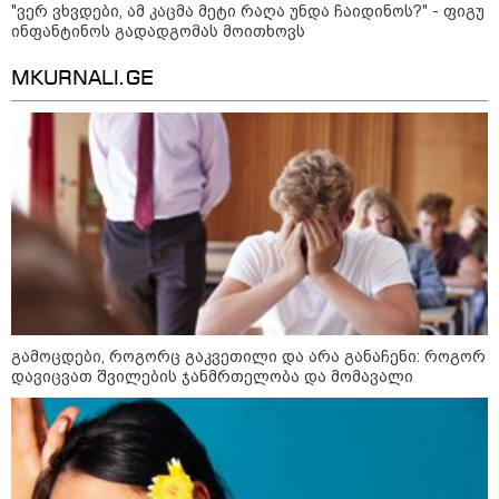
"ვერ ვხვდები, ამ კაცმა მეტი რაღა უნდა ჩაიდინოს?" - ფიგუ
ინფანტინოს გადადგომას მოითხოვს
MKURNALI.GE
10:52 / 06-08-2026
ვაშინგტონს რაკეტების დეფიციტი აქვს? -
გამოცდები, როგორც გაკვეთილი და არა განაჩენი: როგორ
მედიის ცნობით, დონალდ ტრამპი პიტ
დავიცვათ შვილების ჯანმრთელობა და მომავალი
ჰეგსეთს დაუპირისპირდა: დეტალები
23:15 / 06-08-2026
“არ მინდა, ბაიდენივით
სცენიდან გადავარდეს“ -