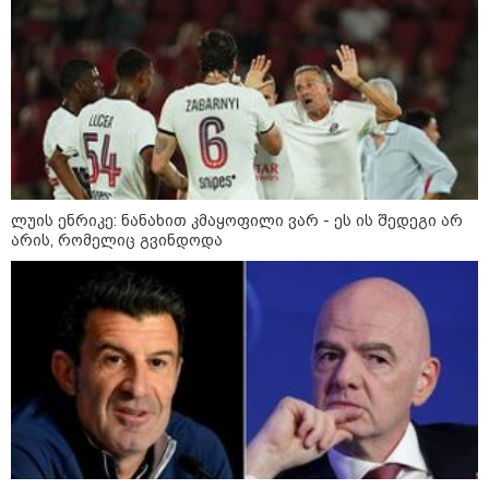
რა უნდა გავაკეთოთ პირველ
რიგში შუქის გამორთვისას: 5
მნიშვნელოვანი ნაბიჯი
1-დღიანი ტურები თბილისიდან:
სად წავიდეთ დილით და
ლუის ენრიკე: ნანახით კმაყოფილი ვარ - ეს ის შედეგი არ
დავბრუნდეთ საღამოს?
არის, რომელიც გვინდოდა
მსოფლიო