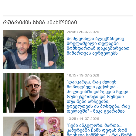
რუბრიკის სხვა სიახლეები
თბილისი - ჰერაკლიონი 1540.90
20:46 / 20-07-2026
ლარიდან
მომღერალი ალექსანდრე
მრელაშვილი თელავში
მომხდართან დაკავშირებით
მიმართვას ავრცელებს
თბილისი - ბუდაპეშტი 942.70
ლარიდან
18:15 / 19-07-2026
"დაიკარგა, რაც ძლივს
მოპოვებული გვქონდა -
პოლიციაში დარეკვის ჩვევა...
რუსი ტურისტი და რუსეთი
თბილისი - რომი 1364.80 ლარიდან
თუა შენი არჩევანი,
ყოველთვის ის მოხდება, რაც
თელავში" - ნიკა გვარამია
13:25 / 14-07-2026
"ჩემი ანგელოზი. მართა...
კამერებში ჩანს დედას რომ
მოეხვია სიმწრით" - რას წერს