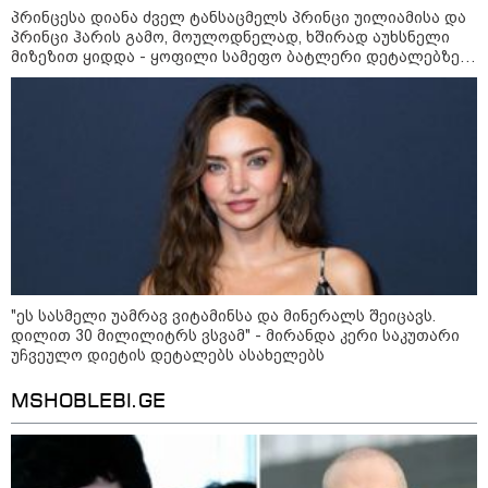
დაკავშირებით ერთობლივ
პრინცესა დიანა ძველ ტანსაცმელს პრინცი უილიამისა და
განცხადებას ავრცელებენ
პრინცი ჰარის გამო, მოულოდნელად, ხშირად აუხსნელი
მიზეზით ყიდდა - ყოფილი სამეფო ბატლერი დეტალებზე
საკუთარ წიგნში საუბრობს
22:35 / 06-08-2026
"კიდევ ერთხელ მოვუწოდებ
საქართველოს მთავრობას, მისი
დაუყოვნებლივი და უპირობო
გათავისუფლებისკენ" - რას
წერს ეუთო-ს წარმომადგენელი
მზია ამაღლობელზე?
21:38 / 06-08-2026
"ჩვენთვის ეს ეგზოტიკაა, ჩვენს
სტუმრებს ასე ვუხსნით - ბევრი
სანთელი, ეგზოტიკა და
"ეს სასმელი უამრავ ვიტამინსა და მინერალს შეიცავს.
რომანტიკული საღამოები" -
შალვა ალავერდაშვილი
დილით 30 მილილიტრს ვსვამ" - მირანდა კერი საკუთარი
ელექტროენერგიის გათიშვებზე
უჩვეულო დიეტის დეტალებს ასახელებს
MSHOBLEBI.GE
21:08 / 06-08-2026
"არ ვიცი, თუ ვინმე იცის, რასთან
არის დაკავშირებული ნია
იმნაძის 10 თვის თავზე დაკავება
- რა უნდა თქვას 16 წლის