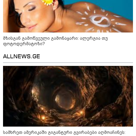
22:45 / 07-08-2026
14 წლის მოზარდმა საკუთარი
მზისგან გამოწვეული გამონაყარი: ალერგია თუ
პაპა და ბებია მოკლა, შემდეგ კი
სკოლაში ცეცხლი გახსნა - რა
ფოტოდერმატოზი?
დეტალები ხდება ცნობილი
ბანგკოკში მომხდარი
ALLNEWS.GE
ტრაგედიიდან
13:24 / 07-08-2026
ევროპაში საწვავის ფასები
მკვეთრად შეიცვალა - რომელ
ქვეყნებშია ბენზინი ყველაზე
ძვირი და ყველაზე იაფი
09:52 / 07-08-2026
"რაკეტები ჩვენც გვჭირდება" -
დონალდ ტრამპი უკრაინისთვის
Patriot-ის რაკეტების გაგზავნაზე
სამხრეთ ამერიკაში გიგანტური გვირაბები აღმოაჩინეს: