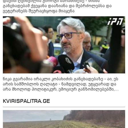
დავით ღვინჯილია გიორგი ბარამიძეზე - მისმა
განცხადებამ ქვეყანა დააზიანა და მებრძოლებსა და
ვეტერანებს შეურაცხყოფა მიაყენა
12:46 / 07-08-2026
ოკუპირებულ აფხაზეთში საწვავის
დეფიციტია, კილომეტრიანი რიგები და
შეზღუდვა საწვავის ჩასხმაზე - რა
ინფორმაციას აქვეყნებს "დემოკრატიის
კვლევის ინსტიტუტი“
14:23 / 05-08-2026
ევროპელმა და რუსმა ყოფილმა
ნიკა გვარამია ირაკლი კობახიძის განცხადებაზე - აი, ეს
მაღალჩინოსნებმა უკრაინაში
არის სამშობლოს ღალატი - ნამდვილად, უტყუარად და
ომთან დაკავშირებით
არა მხოლოდ პოლიტიკურ, ემოციურ განზომილებებში,
მოლაპარაკებები გამართეს - რა
არამედ სამართლებრივადაც
არის ცნობილი შეხვედრაზე
KVIRISPALITRA.GE
09:55 / 05-08-2026
მორიგი თავდასხმა Wildberries-
ის საწყობზე - დრონებით