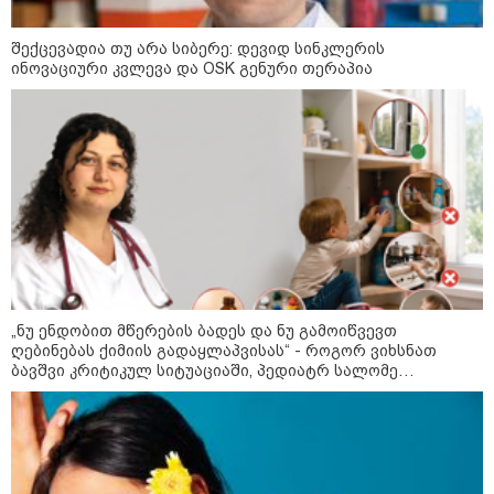
შექცევადია თუ არა სიბერე: დევიდ სინკლერის
ინოვაციური კვლევა და OSK გენური თერაპია
13:15 / 08-08-2026
უძველესი სენი და ეპიდემია: აშშ-ში
ერთდროულად კეთრს და ნაწლავურ
„ნუ ენდობით მწერების ბადეს და ნუ გამოიწვევთ
ინფექციას ებრძვიან - რა უნდა ვიცოდეთ
ღებინებას ქიმიის გადაყლაპვისას“ - როგორ ვიხსნათ
და რამდენად სახიფათოა
ბავშვი კრიტიკულ სიტუაციაში, პედიატრ სალომე
ახვლედიანის რჩევები
23:40 / 07-08-2026
იტალიამ ყველა ქალაქში
განგაშის წითელი დონე
გამოაცხადა