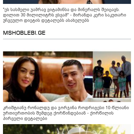
ფერმერი თუ ვარ" - როგორ
ცხოვრობს ახალგაზრდა ქალი,
"ეს სასმელი უამრავ ვიტამინსა და მინერალს შეიცავს.
რომელიც ქალაქიდან სოფლად
დილით 30 მილილიტრს ვსვამ" - მირანდა კერი საკუთარი
გადავიდა და ფერმერი გახდა
უჩვეულო დიეტის დეტალებს ასახელებს
MSHOBLEBI.GE
09:36 / 08-08-2026
"ბავშვობიდან ასე ვარ..
ფანატიკურად ვარ შეყვარებული
საქართველოზე" - გაიცანით
მარტინ გუიმჯიანი, ქართულ
ენასა და საქართველოზე
შეყვარებული სომეხი ბიჭი
23:15 / 07-08-2026
ამოუცნობი ანომალიური
მოვლენები - ტრამპის
ადმინისტრაციამ “UFO”- ს
ფაილების მორიგი პაკეტი
გამოაქვეყნა
კრიშტიანუ რონალდუ და ჯორჯინა როდრიგესი 10-წლიანი
ურთიერთობის შემდეგ ქორწინდებიან - ქორწილის
პირველი დეტალები
22:30 / 07-08-2026
ინტერნეტში ამაღელვებელი
კადრები ვრცელდება - როგორ