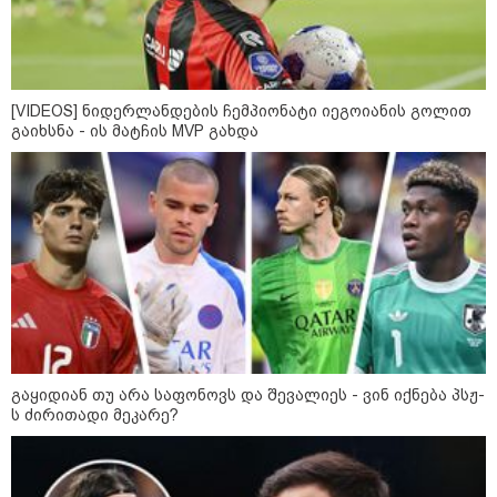
8
ასტროლოგიური
პროგნოზი
აგვისტო
8 აგვისტო ახალ შთაგონებასა და ემოციურ სიახლოვეს
[VIDEOS] ნიდერლანდების ჩემპიონატი იეგოიანის გოლით
გაიხსნა - ის მატჩის MVP გახდა
მოიტანს. გაიზრდება ინტერესი შემოქმედებითი საქმიანობისა
და კულტურული ღონისძიებების მიმართ. საღამო
განსაკუთრებით ხელსაყრელია საყვარელ ადამიანებთან
დროის გასატარებლად და თბილი, გულახდილი
საუბრებისთვის.
აგვისტო აგარაკზე: ეს 5 საქმე
გაყიდიან თუ არა საფონოვს და შევალიეს - ვინ იქნება პსჟ-
უნდა მოასწროთ შემოდგომის
ს ძირითადი მეკარე?
დადგომამდე