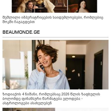
ნიკა გვარამია ირაკლი კობახიძის
განცხადებაზე - აი, ეს არის
სამშობლოს ღალატი -
ნამდვილად, უტყუარად და არა
შეშლილი იმპერატრიცების საიდუმლოებები, რომლებიც
მხოლოდ პოლიტიკურ, ემოციურ
შოკში ჩაგაგდებთ
განზომილებებში, არამედ
სამართლებრივადაც
ალექსანდრ ვუჩიჩი - სერბეთი
BEAUMONDE.GE
უკრაინის ტერიტორიულ
მთლიანობას მხარს უჭერს
მოზაიკა
ზოდიაქოს 4 ნიშანი, რომლებსაც 2026 წლის ზაფხულის
ბოლომდე ფინანსური წარმატება ელოდება -
ასტროლოგები ასახელებენ