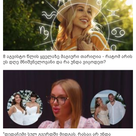
გადაარჩინა 56 წლის კაცმა
ბავშვები აბობოქრებულ ზღვაში
დახრჩობას
კატეგორიის ყველა სიახლე
8 აგვისტო წლის ყველაზე მაგიური თარიღია - რატომ არის
ეს დღე მნიშვნელოვანი და რა უნდა ვიცოდეთ?
"უნდა დაგვხვრიტოთ? - არა,
თქვენი დახვრეტა რაში გვაწყობს,
გუდაუთაში ქართველ ტყვეებში
უნდა გადაგცვალოთ..."
როდის დაიწყო რეალურად
საქართველო-რუსეთის ომი და
მთავარი შეცდომა, რომელიც
საბედისწერო გამოდგა
"დედაჩემი სულ გვერდში მიდგას, რასაც არ უნდა