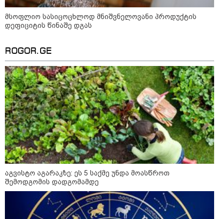
მსოფლიო სასიცოცხლოდ მნიშვნელოვანი პროდუქტის
დეფიციტის წინაშე დგას
ROGOR.GE
12:34 / 08-08-2026
რას აცხადებს ირაკლი კობახიძე
ელექტროენერგიის რამდენჯერმე
გათიშვასთან დაკავშირებით?
16:33 / 08-08-2026
აგვისტო აგარაკზე: ეს 5 საქმე უნდა მოასწროთ
"გიორგი ბარამიძემ რაღაც
შემოდგომის დადგომამდე
არასწორად ჩამოაყალიბა,
მაგრამ ნამდვილად არ
ეკუთვნის წიხლი ივანიშვილის
ღალატზე დაფუძნებული