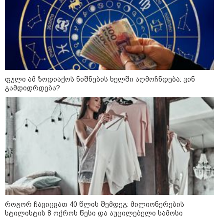
დიქტატურის მსახურებისგან" -
მიხეილ სააკაშვილი
16:22 / 08-08-2026
"აი, ეს არის სამშობლოს
ღალატი" - როგორ ეხმაურება
ნიკა გვარამია აგვისტოს ომთან
დაკავშირებით ირაკლი
კობახიძის განცხადებას?
ფული ამ ზოდიაქოს ნიშნების ხელში აღმოჩნდება: ვინ
გამდიდრდება?
14:32 / 08-08-2026
"2008 წლის ომი თუ არ
იქნებოდა, დიდი ალბათობით,
არც უკრაინის ომი იქნებოდა" -
შალვა პაპუაშვილი
12:18 / 08-08-2026
"რუსეთმა განახორციელა
საქართველოს ტერიტორიების
20%-ის ოკუპაცია და
სააკაშვილის, მისი რეჟიმის
როგორ ჩავიცვათ 40 წლის შემდეგ: მილიონერების
ღალატი ვერანაირად ვერ
სტილისტის 8 ოქროს წესი და აუცილებელი სამოსი
გადაფარავს ამ დანაშაულს" -