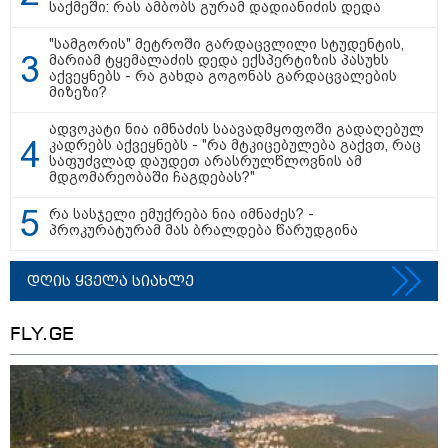
Hisense წარმოგიდგენთ გზავნილს "ინოვაციები
საქმეში: რას ამბობს გურამ დადიანიძის დედა
უკეთესი ცხოვრებისათვის" FIFA-ს 2026 წლის
მსოფლიო ჩემპიონატზე™
"სამგორის" მეტროში გარდაცვლილი სტუდენტის,
მარიამ ტყემალაძის დედა ექსპერტიზის პასუხს
აქვეყნებს - რა გახდა გოგონას გარდაცვალების
მიზეზი?
ადვოკატი ნია იმნაძის საავადმყოფოში გადაღებულ
კადრებს აქვეყნებს - "რა მტკიცებულება გაქვთ, რაც
საფუძვლად დაუდეთ არასრულწლოვნის ამ
მდგომარეობაში ჩაგდებას?"
რა სასჯელი ემუქრება ნია იმნაძეს? -
პროკურატურამ მას ბრალდება წარუდგინა
15:49 / 06-08-2026
დღის ყველა სიახლე
შეიძინე ალდაგის სამოგზაურო დაზღვევა და
მიიღე გაორმაგებული ინტერნეტი
FLY.GE
საზოგადოება