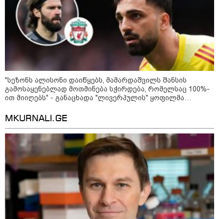
ფული ამ ზოდიაქოს ნიშნების
ხელში აღმოჩნდება: ვინ
გამდიდრდება?
როგორ ჩავიცვათ 40 წლის
შემდეგ: მილიონერების
"სეზონს ალისონი დაიწყებს, მამარდაშვილს შანსის
სტილისტის 8 ოქროს წესი და
გამოსაყენებლად მოთმინება სჭირდება, რომელსაც 100%-
აუცილებელი სამოსი
ით მიიღებს" - განაცხადა "ლივერპულის" ყოფილმა
მეკარემ
MKURNALI.GE
მსოფლიო