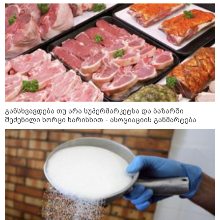
არტყმევინეს, აღენიშნება უამრავი
დაზიანება... სავარაუდოდ,
ეძებდნენ ან დებდნენ ნარკოტიკს"
- რას ჰყვება ადვოკატი კურიერზე,
რომელსაც არასრულწლოვანები
ფიზიკურად გაუსწორდნენ?
"ფოტოსურათი, რომელზეც ახლა
ვისაუბრებ, ნია იმნაძის ერთ-
ერთმა მეგობარმა გამომიგზავნა..."
- ეკა კუპატაძე
განსხვავდება თუ არა სუპერმარკეტსა და ბაზარში
შეძენილი ხორცი ხარისხით - ასოციაციის განმარტება
პოლიტიკა