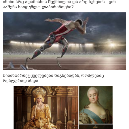
ისინი არც ადამიანის შექმნილია და არც ბუნების - ვინ
ააშენა საიდუმლო ლაბირინთები?
კატეგორიის ყველა სიახლე
დიმიტრი მედვედევი -
დასავლეთმა საქართველო ჩვენ
წინააღმდეგ გეოპოლიტიკური
წინასწარმეტყველებები წიგნებიდან, რომლებიც
ბრძოლის უგუნურ იარაღად
რეალურად ახდა
გამოიყენა იმ მომენტში, როდესაც
ეს მისთვის ხელსაყრელი იყო
დავით ღვინჯილია გიორგი
ბარამიძეზე - მისმა განცხადებამ
ქვეყანა დააზიანა და
მებრძოლებსა და ვეტერანებს
შეურაცხყოფა მიაყენა