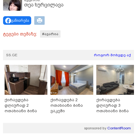
თეა ხურცილავა
გაზიარება
ტეგები თემაზე:
#ავარია
SS.GE
როგორ მოხვდე აქ
19:33 / 07-08-2026
"განიხილავდნენ, როგორ ჩაიდინა გაბაშვილმა
დანაშაული" - გიგა ავალიანის საქმის პროკურორი
ნია იმნაძის და მამის დიალოგის ფარული ჩანაწერის
შინაარსს ასაჯაროებს
ქირავდება
ქირავდება 2
ქირავდება
16:22 / 08-08-2026
დღიურად 2
ოთახიანი ბინა
დღიურად 3
"აი, ეს არის სამშობლოს
ოთახიანი ბინა
ვაკეში
ოთახიანი ბინა
ღალატი" - როგორ ეხმაურება
ბათუმში
ბათუმში
ნიკა გვარამია აგვისტოს ომთან
დაკავშირებით ირაკლი
sponsored by
ContentRoom
კობახიძის განცხადებას?