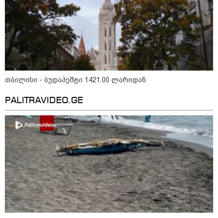
ჭურვი გამორიყა, ადგილზე
მობილიზებულია პოლიცია და
სამაშველო" - რას წერს და რა
კადრებს აქვეყნებს თათია
ნიკოლაშვილი?
15:58 / 08-08-2026
"ახლა მე ერთი წინადადება
რომ ვთქვა, ის გახდის ნათელს,
თბილისი - ბუდაპეშტი 1421.00 ლარიდან
თუ რატომ იყო ნია იმნაძე
წამქეზებელი, ნია იმნაძისგან
გამოსული ინფორმაციაა ეს...
PALITRAVIDEO.GE
მას მაქსიმალური სასჯელი
მიესჯება " - ეკა კუპატაძე
15:03 / 08-08-2026
ბრუკლინელმა ქალმა ძვირფასი
ბეჭდები, ოჯახის რელიკვია,
შემთხვევით ნაგავში გადააგდო
- ბეჭდები 9 ტონა ნაგავში
იპოვეს
22:28 / 07-08-2026
სად იზღუდება მოძრაობა -
თბილისის მერია ინფორმაციას