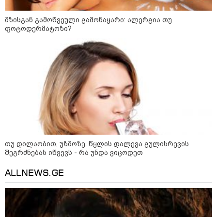
მზისგან გამოწვეული გამონაყარი: ალერგია თუ
ფოტოდერმატოზი?
21:03 / 05-08-2026
რამ გამოიწვია საქართველოს
ელექტროენერგეტიკული სისტემის სრული
თუ დილაობით, უზმოზე, წყლის დალევა გულისრევის
გათიშვა - რას ამბობს სემეკ-ის წევრი
შეგრძნებას იწვევს - რა უნდა ვიცოდეთ
ALLNEWS.GE
23:14 / 06-08-2026
სამოქალაქო საზოგადოების
წარმომადგენლები 2008 წლის
რუსეთ-საქართველოს აგვისტოს
ომის 18 წლისთავთან
დაკავშირებით ერთობლივ