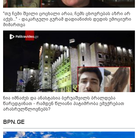
"მამის მიერ ცოტნესთვის
დატოვებულ სახლში
თვითნებურად ცხოვრობს
"თუ ჩემი შვილი ცოცხალი არაა, ჩემს ცხოვრებას აზრი არ
ადამიანი, რომელიც ზვიადის
აქვს..." - დაკარგული გურამ დადიანიძის დედის ემოციური
ანდერძში ერთი სიტყვითაც კი
მიმართვა
არ არის მოხსენიებული" - ანა
ჯაბაური
09:32 / 05-08-2026
"4 დღე უწყლოდ და უპუროდ
გაატარეს, მათ სიცოცხლე
დავუბრუნეთ" - ქართველი
მეზღვაური წერს, რომ 36
მიგრანტი, მათ შორის, ორსული
გოგონა გადაარჩინა
12:20 / 04-08-2026
"როცა კანონიკიდან
ნია იმნაძეს და ანასტასია ბერუაშვილს ბრალდება
გამომდინარე, მართებულად
მიგვაჩნია, რომ ადამიანის
წარედგინათ - რამდენ წლიანი პატიმრობა ემუქრებათ
გასვენება ტაძრიდან არ მოხდეს,
არასრულწლოვნებს?
ეს მგლოვიარეს ისეთი
სიყვარულითა უნდა ავუხსნათ,
BPN.GE
რომ შფოთვა არ დაიბადოს" -
დედა სიდონია
16:02 / 03-08-2026