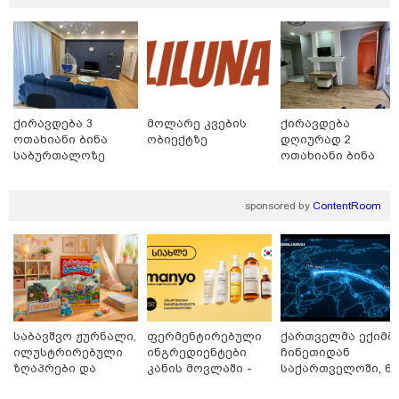
მნიშვნელოვანი ინფორმაცია
ქირავდება 3
მოლარე კვების
ქირავდება
ოთახიანი ბინა
ობიექტზე
დღიურად 2
საბურთალოზე
ოთახიანი ბინა
ბათუმში
sponsored by
ContentRoom
11:13 / 05-08-2026
Hisense წარმოგიდგენთ გზავნილს "ინოვაციები
უკეთესი ცხოვრებისათვის" FIFA-ს 2026 წლის
მსოფლიო ჩემპიონატზე™
საბავშვო ჟურნალი,
ფერმენტირებული
ქართველმა ექიმმ
ილუსტრირებული
ინგრედიენტები
ჩინეთიდან
სამართალი
ზღაპრები და
კანის მოვლაში -
საქართველოში, 6
მაგნიტური
კორეული
000 კილომეტრის