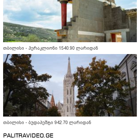
ნია იმნაძეს და ანასტასია
ბერუაშვილს ბრალდება
წარედგინათ - რამდენ წლიანი
პატიმრობა ემუქრებათ
არასრულწლოვნებს?
თბილისი - ჰერაკლიონი 1540.90 ლარიდან
რა გახდა “სამგორის” მეტროში
სტუდენტის გარდაცვალების
მიზეზი - ცნობილია ექსპერტიზის
პასუხი
Faceამბები
თბილისი - ბუდაპეშტი 942.70 ლარიდან
PALITRAVIDEO.GE