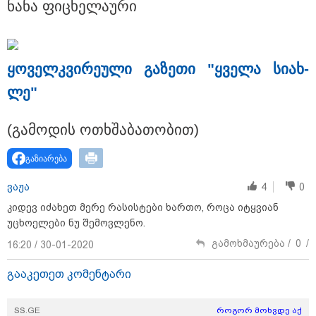
ნანა ფი­ცხე­ლა­უ­რი
თბილისი - ჰერაკლიონი 1540.90
ლარიდან
ყო­ველკ­ვი­რე­უ­ლი გა­ზე­თი "ყვე­ლა სი­ახ­
ლე"
(გა­მო­დის ოთხშა­ბა­თო­ბით)
თბილისი - ბუდაპეშტი 942.70
ლარიდან
გაზიარება
ვაჟა
4
0
კიდევ იძახეთ მერე რასისტები ხართო, როცა იტყვიან
თბილისი - რომი 1768.50 ლარიდან
უცხოელები ნუ შემოვლენო.
გამოხმაურება /
0
/
16:20 / 30-01-2020
გააკეთეთ კომენტარი
SS.GE
როგორ მოხვდე აქ