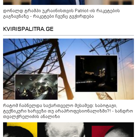
რა უნდა გავაკეთოთ პირველ
დონალდ ტრამპი უკრაინისთვის Patriot-ის რაკეტების
რიგში შუქის გამორთვისას: 5
გაგზავნაზე - რაკეტები ჩვენც გვჭირდება
მნიშვნელოვანი ნაბიჯი
KVIRISPALITRA.GE
1-დღიანი ტურები თბილისიდან:
სად წავიდეთ დილით და
დავბრუნდეთ საღამოს?
მსოფლიო
რატომ ჩაბნელდა საქართველო მესამედ: საბოტაჟი,
ტექნიკური ხარვეზი თუ არაპროფესიონალიზმი?! - სანდრო
თვალჭრელიძის ანალიზი