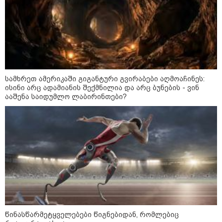
განცხადებას ავრცელებენ
22:35 / 06-08-2026
"კიდევ ერთხელ მოვუწოდებ
საქართველოს მთავრობას, მისი
დაუყოვნებლივი და უპირობო
გათავისუფლებისკენ" - რას
წერს ეუთო-ს წარმომადგენელი
სამხრეთ ამერიკაში გიგანტური გვირაბები აღმოაჩინეს:
მზია ამაღლობელზე?
ისინი არც ადამიანის შექმნილია და არც ბუნების - ვინ
ააშენა საიდუმლო ლაბირინთები?
21:38 / 06-08-2026
"ჩვენთვის ეს ეგზოტიკაა, ჩვენს
სტუმრებს ასე ვუხსნით - ბევრი
სანთელი, ეგზოტიკა და
რომანტიკული საღამოები" -
შალვა ალავერდაშვილი
ელექტროენერგიის გათიშვებზე
21:08 / 06-08-2026
"არ ვიცი, თუ ვინმე იცის, რასთან
არის დაკავშირებული ნია
იმნაძის 10 თვის თავზე დაკავება
- რა უნდა თქვას 16 წლის
წინასწარმეტყველებები წიგნებიდან, რომლებიც
ბავშვმა, რომელიც 9 თვის