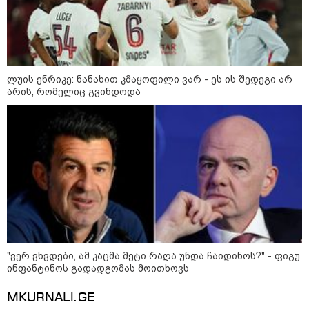
კატეგორიის ყველა სიახლე
ლუის ენრიკე: ნანახით კმაყოფილი ვარ - ეს ის შედეგი არ
არის, რომელიც გვინდოდა
სახალხო დამცველი - 2008 წლის
ომიდან 18 წლის თავზე, კვლავ
გამოწვევად რჩება საოკუპაციო
რეჟიმების მიერ, ე.წ. საზღვრის
უკანონო კვეთისთვის, პირთა
უკანონო დაკავებების და
პატიმრობის პრაქტიკა, ასევე
მიხეილ სააკაშვილი -
მშობლიურ ენაზე განათლების
საქართველო გადავარჩინეთ,
ხელმისაწვდომობა
რადგან რუსეთმა ვერ მიაღწია
"ვერ ვხვდები, ამ კაცმა მეტი რაღა უნდა ჩაიდინოს?" - ფიგუ
ომის ვერცერთ სტრატეგიულ
ინფანტინოს გადადგომას მოითხოვს
მიზანს - ჩვენ ღირსება და
თავისუფლება დავიცავით,
MKURNALI.GE
დაუნდობელ იმპერიას ხელი