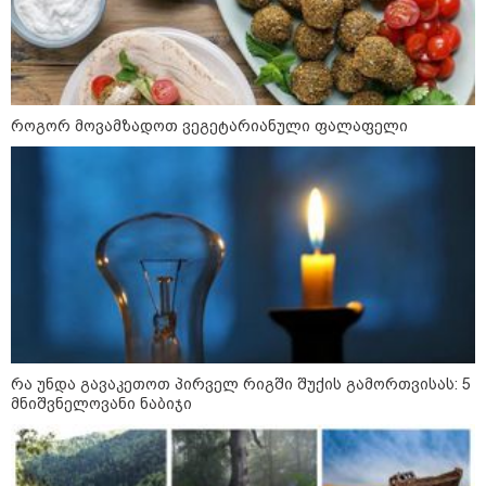
როგორ მოვამზადოთ ვეგეტარიანული ფალაფელი
14:14 / 06-08-2026
"მეც ერთ-ერთი მათგანი ვიყავი, ვინც
ლიფტში გაიჭედა" - ლევან მახაშვილი
09:35 / 07-08-2026
"საქართველო გადავარჩინეთ,
რადგან რუსეთმა ვერ მიაღწია
ვერცერთ სტრატეგიულ მიზანს" -
რას წერს სააკაშვილი აგვისტოს
რა უნდა გავაკეთოთ პირველ რიგში შუქის გამორთვისას: 5
ომზე
მნიშვნელოვანი ნაბიჯი
09:00 / 07-08-2026
18 წელი აგვისტოს ომიდან -