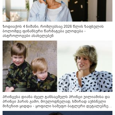
„ორ სკამზე ჯდომის“
შესაძლებლობა შეიძლება
დასრულდეს“ - მირიან
მირიანაშვილის ანალიზი
ჯარისკაცი, რომელიც 29 წელი
ზოდიაქოს 4 ნიშანი, რომლებსაც 2026 წლის ზაფხულის
იბრძოდა, რადგან ომის
ბოლომდე ფინანსური წარმატება ელოდება -
დამთავრების არ სჯეროდა...
ასტროლოგები ასახელებენ
მეცნიერება
პრინცესა დიანა ძველ ტანსაცმელს პრინცი უილიამისა და
პრინცი ჰარის გამო, მოულოდნელად, ხშირად აუხსნელი
მიზეზით ყიდდა - ყოფილი სამეფო ბატლერი დეტალებზე
საკუთარ წიგნში საუბრობს