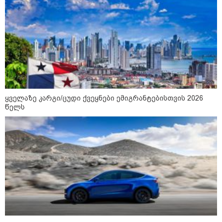
"15 წლის წინ ჩადენილი
დანაშაული, 5-ჯერ შეცვლილი
მოსამართლე, 4-ჯერ თავიდან
დაწყებული საქმე... მადლობა
პროკურატურას, მათ გარეშე ეს
შედეგი არ დადგებოდა" - ქეთა
ხარძიანი
კატეგორიის ყველა სიახლე
ყველაზე კარგი/ცუდი ქვეყნები ემიგრანტებისთვის 2026
წელს
ყველაზე კარგი/ცუდი ქვეყნები
ემიგრანტებისთვის 2026 წელს
2026 წლის ყველაზე გაყიდვადი
ავტომობილები - Focus2Move-ის
რეიტინგი