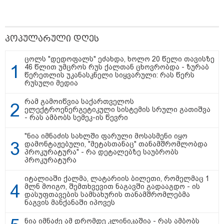
19:33 / 06-08-2026
რა სასჯელი ემუქრება ნია
იმნაძეს? - პროკურატურამ მას
ბრალდება წარუდგინა
პოპულარული დღეს
ცოლს "დედოფალს" ეძახდა, ხოლო 20 წელი თავისზე
46 წლით უმცროს რუს ქალთან ცხოვრობდა - ზურაბ
წერეთლის უკანასკნელი სიყვარული: რას წერს
კატეგორიის ყველა სიახლე
რუსული მედია
რამ გამოიწვია საქართველოს
ელექტროენერგეტიკული სისტემის სრული გათიშვა
- რას ამბობს სემეკ-ის წევრი
მკითხველის რჩევით
"ნია იმნაძის სახლში ფარული მოსასმენი იყო
დამონტაჟებული, "მეტასთანაც" თანამშრომლობდა
პროკურატურა" - რა დეტალებზე საუბრობს
პროკურატურა
იტალიაში ქალმა, ლატარიის ბილეთი, რომელმაც 1
მლნ მოიგო, შემთხვევით ნაგავში გადააგდო - ის
დასუფთავების სამსახურის თანამშრომლებმა
ნაგვის მანქანაში იპოვეს
ნია იმნაძე ამ დრომდე კლინიკაშია - რას ამბობს