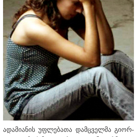
"დასრულდა 9-თვიანი კოშმარი
570 ოჯახისთვის" - "სფერო
ჰოლდინგის" თანამშრომლებს
განაჩენი გამოუტანეს: რა
სასჯელი ელოდებათ სოფიკო
პეტრიაშვილსა და გივი
წულეისკირს
გამოქვეყნდა SpaceX-ის რაკეტის
ფრაგმენტის მთვარესთან
შეჯახების ამსახველი კადრები -
ორბიტალურმა აპარატმა
მთვარის ზედაპირი შეჯახებამდე
და შეჯახების შემდეგ გადაიღო
მიიღო თუ არა გამოძიებამ
"მეტასგან" რაიმე მონაცემები? -
რას პასუხობს კითხვაზე ნია
იმნაძის ადვოკატი
ადა­მი­ა­ნის უფ­ლე­ბა­თა დამ­ცველ­მა გი­ორ­