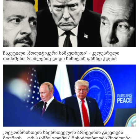
ჩაკეტილი „პოლიტიკური სამკუთხედი“ - კულუარული
თამაშები, რომლებიც დიდი სისხლის ფასად ჯდება
10:52 / 06-08-2026
ვაშინგტონს რაკეტების დეფიციტი აქვს? -
მედიის ცნობით, დონალდ ტრამპი პიტ
ჰეგსეთს დაუპირისპირდა: დეტალები
09:52 / 07-08-2026
"რაკეტები ჩვენც გვჭირდება" -
დონალდ ტრამპი უკრაინისთვის
„ოქტომბრისთვის საქართველოს არჩევანის გაკეთება
Patriot-ის რაკეტების გაგზავნაზე
მოუწევს... „ორ სკამზე ჯდომის“ შესაძლებლობა შეიძლება