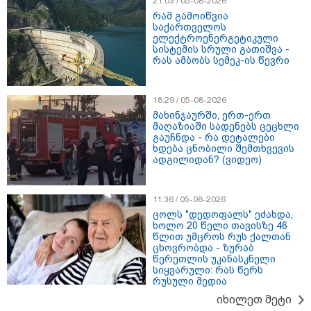
21:03 / 05-08-2026
09:52 / 07-08-2026
რამ გამოიწვია
მიიღო თუ არა გამოძიებამ
საქართველოს
"მეტასგან" რაიმე მონაცემები? -
ელექტროენერგეტიკული
რას პასუხობს კითხვაზე ნია
სისტემის სრული გათიშვა -
იმნაძის ადვოკატი
რას ამბობს სემეკ-ის წევრი
18:29 / 05-08-2026
09:25 / 07-08-2026
მახინჯაურში, ერთ-ერთ
"დასრულდა 9-თვიანი კოშმარი
მაღაზიაში სადენებს ცეცხლი
570 ოჯახისთვის" - "სფერო
გაუჩნდა - რა დეტალები
ჰოლდინგის" თანამშრომლებს
ხდება ცნობილი შემთხვევის
განაჩენი გამოუტანეს: რა
ადგილიდან? (ვიდეო)
სასჯელი ელოდებათ სოფიკო
პეტრიაშვილსა და გივი
წულეისკირს
11:36 / 05-08-2026
19:42 / 06-08-2026
ცოლს "დედოფალს" ეძახდა,
ხოლო 20 წელი თავისზე 46
"იმნაძემ მის მეგობრებს
წლით უმცროს რუს ქალთან
ალექსანდრე გაბაშვილს და
ცხოვრობდა - ზურაბ
გიორგი მალანიას უთხრა,
წერეთლის უკანასკნელი
თითქოსდა მისი მასწავლებელი,
სიყვარული: რას წერს
გიგა ავალიანი ზედმეტ
რუსული მედია
ყურადღებას იჩენდა მის
მიმართ, რითაც გაბაშვილი
იხილეთ მეტი
წააქეზა" - პროკურატურა