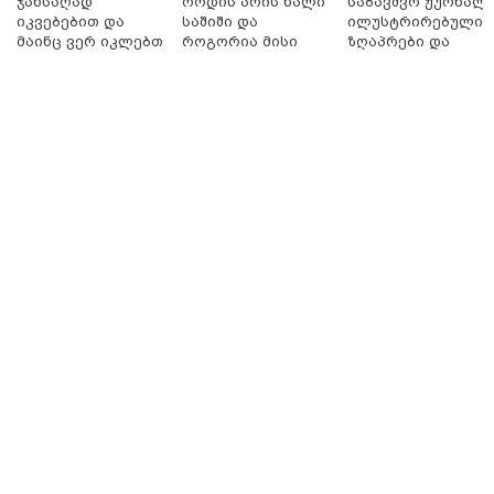
ჯანსაღად
როდის არის ხალი
საბავშვო ჟურნალი
იკვებებით და
საშიში და
ილუსტრირებული
მაინც ვერ იკლებთ
როგორია მისი
ზღაპრები და
წონაში? - ლაშა
მოშორების
მაგნიტური
უჩავა მთავარ
მარტივი და
სათამაშო 9.90
მიზეზებზე
უსაფრთხო გზები
ლარად - "საბავშვ
საუბრობს
კარუსელში"
ზღაპრების სერია
დაიწყო
17:13 / 08-08-2026
"დასავლეთმა საქართველო ჩვენ წინააღმდეგ
გეოპოლიტიკური ბრძოლის უგუნურ იარაღად
გამოიყენა" - დიმიტრი მედვედევი
21:17 / 08-08-2026
აშშ-მა საქართველოში
დაფუძნებული კრიპტოკომპანია
დაასანქცირა