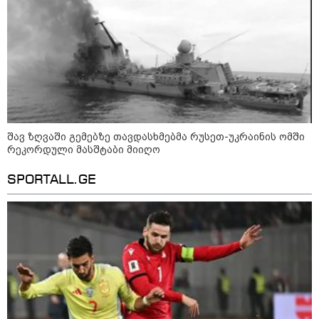
ის საწყობზე - დრონებით
თავდასხმის შემდეგ, ტულას
ოლქში მდებარე საწყობში
ხანძარია
09:12 / 05-08-2026
14 გარდაცვლილი, 22
დაშავებული, მასშტაბური
ხანძარი - რუსეთმა კიევზე
იერიში ბალისტიკური
შავ ზღვაში გემებზე თავდასხმებმა რუსეთ-უკრაინის ომში
რაკეტებით მიიტანა
რეკორდული მასშტაბი მიიღო
SPORTALL.GE
14:13 / 04-08-2026
მორიგი თავდასხმა რუსეთში,
ნავთობგადამამუშავებელ
ქარხანაზე - რა დეტალებია
ცნობილი
კატეგორიის ყველა სიახლე