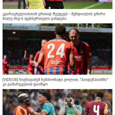
კვარაცხელიასთან ერთად შეუტევს - მუნდიალის გმირი
მალე პსჟ-ს ფეხბურთელი გახდება
[VIDEOS] ზივზივაძემ ჩემპიონატი გოლით, "ჰაიდენჰაიმმა"
კი გამარჯვებით დაიწყო
კატეგორიები