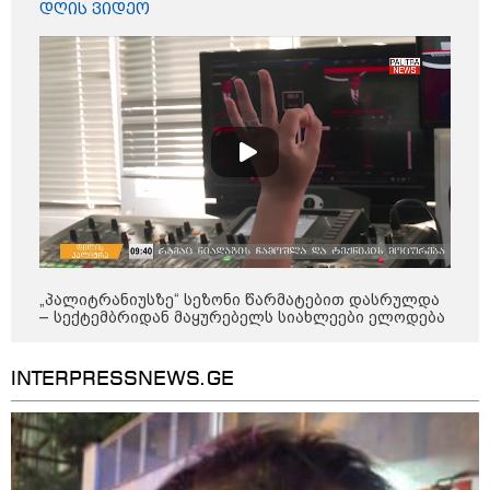
დღის ვიდეო
გმირების მემორიალზე
გაკეთდა" - "ნაციონალური
მოძრაობა"
19:03 / 08-08-2026
"მკაცრად ვგმობთ ირაკლი
კობახიძის განცხადებას" -
"კოალიცია ცვლილებისთვის"
16:33 / 08-08-2026
"გიორგი ბარამიძემ რაღაც
არასწორად ჩამოაყალიბა,
მაგრამ ნამდვილად არ
„პალიტრანიუსზე“ სეზონი წარმატებით დასრულდა
ეკუთვნის წიხლი ივანიშვილის
– სექტემბრიდან მაყურებელს სიახლეები ელოდება
ღალატზე დაფუძნებული
დიქტატურის მსახურებისგან" -
მიხეილ სააკაშვილი
INTERPRESSNEWS.GE
16:22 / 08-08-2026
"აი, ეს არის სამშობლოს
ღალატი" - როგორ ეხმაურება
ნიკა გვარამია აგვისტოს ომთან
დაკავშირებით ირაკლი