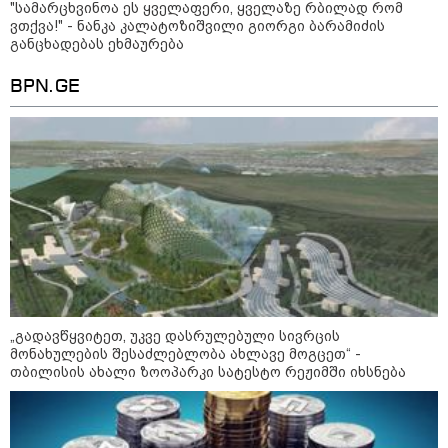
"24 იანვრის ღამეს თამარ
"სა­მარ­ცხვი­ნოა ეს ყვე­ლა­ფე­რი, ყვე­ლა­ზე რბი­ლად რომ
ნავროზაშვილის ძმა მიგზავნის
ვთქვა!" - ნანკა კალატოზიშვილი გიორგი ბარამიძის
მესიჯს... მე ვერ ვნახე, რადგან
განცხადებას ეხმაურება
"სპამებში" ჩავარდა": რა
მისწერა ნია იმნაძის ბიძამ ეკა
BPN.GE
კუპატაძეს? - გიგა ავალიანის
დედა "სქრინს" აქვეყნებს
კატეგორიის ყველა სიახლე
მკითხველის რჩევით
„გადავწყვიტეთ, უკვე დასრულებული სივრცის
მონახულების შესაძლებლობა ახლავე მოგცეთ“ -
თბილისის ახალი ზოოპარკი სატესტო რეჟიმში იხსნება