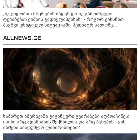
„ნუ ენდობით მწერების ბადეს და ნუ გამოიწვევთ
ღებინებას ქიმიის გადაყლაპვისას“ - როგორ ვიხსნათ
ბავშვი კრიტიკულ სიტუაციაში, პედიატრ სალომე
ახვლედიანის რჩევები
13:15 / 08-08-2026
ALLNEWS.GE
უძველესი სენი და ეპიდემია: აშშ-ში
ერთდროულად კეთრს და ნაწლავურ
ინფექციას ებრძვიან - რა უნდა ვიცოდეთ
და რამდენად სახიფათოა
10:17 / 09-08-2026
რუსებმა ხარკოვს და ოდესას
დაარტყეს, არიან დაღუპულები
და დაშავებულები - რა
ინფორმაციას ავრცელებს
ხარკოვის მერი?
სამხრეთ ამერიკაში გიგანტური გვირაბები აღმოაჩინეს:
ისინი არც ადამიანის შექმნილია და არც ბუნების - ვინ
ააშენა საიდუმლო ლაბირინთები?
10:02 / 09-08-2026
"ქართული ოცნება” ხელს