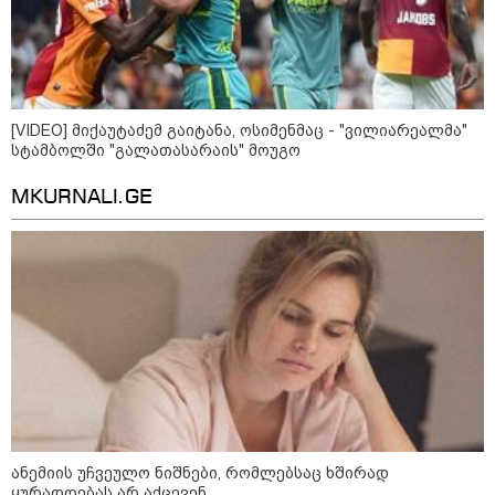
დღის ზოგადი
9
ასტროლოგიური
პროგნოზი
აგვისტო
[VIDEO] მიქაუტაძემ გაიტანა, ოსიმენმაც - "ვილიარეალმა"
სტამბოლში "გალათასარაის" მოუგო
MKURNALI.GE
აგვისტო აგარაკზე: ეს 5 საქმე
უნდა მოასწროთ შემოდგომის
დადგომამდე
ფული ამ ზოდიაქოს ნიშნების
ხელში აღმოჩნდება: ვინ
გამდიდრდება?
ანემიის უჩვეულო ნიშნები, რომლებსაც ხშირად
ყურადღებას არ აქცევენ