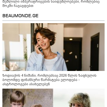
შეშლილი იმპერატრიცების საიდუმლოებები, რომლებიც
შოკში ჩაგაგდებთ
BEAUMONDE.GE
შსს - პოლიციამ თბილისში
კურიერზე ჯგუფურად ძალადობის
ბრალდებით 3 პირი, მათ შორის 2
არასრულწლოვანი დააკავა -
კიდევ 2 პირის დაკავების მიზნით
კი შესაბამისი ღონისძიებები
ტარდება
სებ - აშშ-ის სახაზინო
დეპარტამენტის მიერ
სანქცირებული პირი არ
წარმოადგენს საქართველოს
ეროვნული ბანკის რეგულირებულ
სუბიექტს
ზოდიაქოს 4 ნიშანი, რომლებსაც 2026 წლის ზაფხულის
რუსებმა ხარკოვს და ოდესას
ბოლომდე ფინანსური წარმატება ელოდება -
დაარტყეს, არიან დაღუპულები და
ასტროლოგები ასახელებენ
დაშავებულები