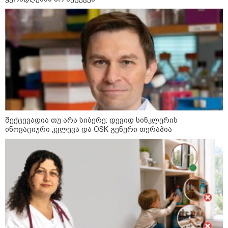
როგორ ჩავიცვათ 40 წლის
შემდეგ: მილიონერების
სტილისტის 8 ოქროს წესი და
აუცილებელი სამოსი
მსოფლიო
შექცევადია თუ არა სიბერე: დევიდ სინკლერის
ინოვაციური კვლევა და OSK გენური თერაპია