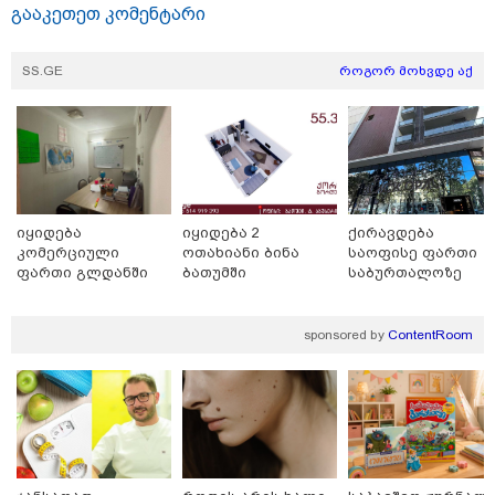
გააკეთეთ კომენტარი
SS.GE
როგორ მოხვდე აქ
იყიდება
იყიდება 2
ქირავდება
კომერციული
ოთახიანი ბინა
საოფისე ფართი
ფართი გლდანში
ბათუმში
საბურთალოზე
18:51 / 08-08-2026
sponsored by
ContentRoom
"ზურგს უკან ლაჩრულად მომეპარნენ და თავს
დამესხნენ - ასფალტზე თავი მრავალჯერ
დამარტყმევინეს, მირტყეს მუშტები" - რას ჰყვება
კურიერი, რომელსაც არასრულწლოვანები სასტიკად
გაუსწორდნენ?