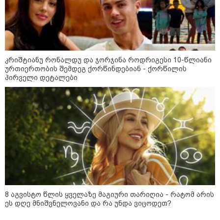
"ბავშვობიდან ასე ვარ..
ფანატიკურად ვარ შეყვარებული
საქართველოზე" - გაიცანით
მარტინ გუიმჯიანი, ქართულ
ენასა და საქართველოზე
შეყვარებული სომეხი ბიჭი
კრიშტიანუ რონალდუ და ჯორჯინა როდრიგესი 10-წლიანი
23:15 / 07-08-2026
ურთიერთობის შემდეგ ქორწინდებიან - ქორწილის
ამოუცნობი ანომალიური
პირველი დეტალები
მოვლენები - ტრამპის
ადმინისტრაციამ “UFO”- ს
ფაილების მორიგი პაკეტი
გამოაქვეყნა
22:30 / 07-08-2026
ინტერნეტში ამაღელვებელი
კადრები ვრცელდება - როგორ
გადაარჩინა 56 წლის კაცმა
ბავშვები აბობოქრებულ ზღვაში
დახრჩობას
8 აგვისტო წლის ყველაზე მაგიური თარიღია - რატომ არის
ეს დღე მნიშვნელოვანი და რა უნდა ვიცოდეთ?
კატეგორიის ყველა სიახლე