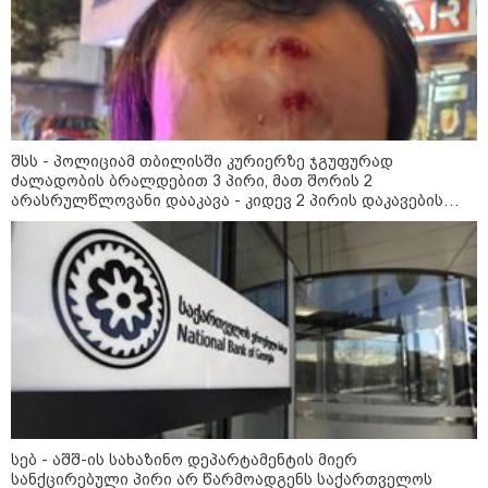
კობახიძის განცხადებას?
კატეგორიის ყველა სიახლე
შსს - პოლიციამ თბილისში კურიერზე ჯგუფურად
ძალადობის ბრალდებით 3 პირი, მათ შორის 2
არასრულწლოვანი დააკავა - კიდევ 2 პირის დაკავების
მიზნით კი შესაბამისი ღონისძიებები ტარდება
„გადავწყვიტეთ, უკვე
დასრულებული სივრცის
მონახულების შესაძლებლობა
ახლავე მოგცეთ“ - თბილისის
ახალი ზოოპარკი სატესტო
რეჟიმში იხსნება
რა არის ცნობილი,
საქართველოში დაფუძნებულ
კრიპტოკომპანიაზე, რომელიც
აშშ-ს სახაზინო დეპარტამენტმა
დაასანქცირა
სებ - აშშ-ის სახაზინო დეპარტამენტის მიერ
სანქცირებული პირი არ წარმოადგენს საქართველოს
აზერბაიჯანის რკინიგზა ბაქო-