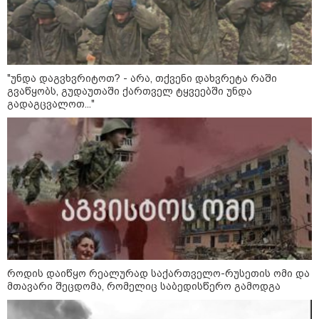
12:46 / 07-08-2026
"უნდა დაგვხვრიტოთ? - არა, თქვენი დახვრეტა რაში
ოკუპირებულ აფხაზეთში საწვავის
გვაწყობს, გუდაუთაში ქართველ ტყვეებში უნდა
გადაგცვალოთ..."
დეფიციტია, კილომეტრიანი რიგები და
შეზღუდვა საწვავის ჩასხმაზე - რა
ინფორმაციას აქვეყნებს "დემოკრატიის
კვლევის ინსტიტუტი“
14:23 / 05-08-2026
ევროპელმა და რუსმა ყოფილმა
მაღალჩინოსნებმა უკრაინაში
ომთან დაკავშირებით
მოლაპარაკებები გამართეს - რა
არის ცნობილი შეხვედრაზე
როდის დაიწყო რეალურად საქართველო-რუსეთის ომი და
მთავარი შეცდომა, რომელიც საბედისწერო გამოდგა
09:55 / 05-08-2026
მორიგი თავდასხმა Wildberries-