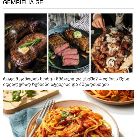
GEMRIELIA.GE
"უნდა დაგვხვრიტოთ? - არა,
თქვენი დახვრეტა რაში გვაწყობს,
გუდაუთაში ქართველ ტყვეებში
უნდა გადაგცვალოთ..."
როდის დაიწყო რეალურად
საქართველო-რუსეთის ომი და
რატომ გამოდის ხორცი მშრალი და უხეში? 4 ოქროს წესი
მთავარი შეცდომა, რომელიც
იდეალურად წვნიანი სტეიკისა და მწვადისთვის
საბედისწერო გამოდგა
შავ ზღვაში გემებზე
თავდასხმებმა რუსეთ-უკრაინის
ომში რეკორდული მასშტაბი
მიიღო