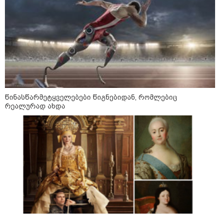
უწყობს ირანული
ტერორისტული ქსელების
უკანონო გაფართოებას, თუმცა
მაინც ამერიკას უყენებს
მოთხოვნებს?" - ჯო უილსონი
21:17 / 08-08-2026
აშშ-მა საქართველოში
დაფუძნებული კრიპტოკომპანია
დაასანქცირა
წინასწარმეტყველებები წიგნებიდან, რომლებიც
რეალურად ახდა
18:35 / 08-08-2026
"ბულგარეთის საჰაერო
სივრცეში დრონი აფეთქდა" -
ბულგარეთის პრემიერ-მინისტრი
კატეგორიის ყველა სიახლე