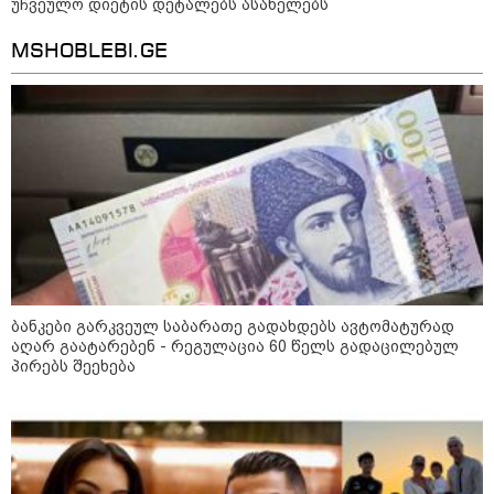
უჩვეულო დიეტის დეტალებს ასახელებს
MSHOBLEBI.GE
11:17 / 08-08-2026
არშემდგარი ქორწინება 15 წლით უფროს
ქართველთან - ალინა კაბაევას
საიდუმლო ცხოვრება: როგორ
გამოიყურებოდა ის პლასტიკურ
ოპერაციებამდე
14:20 / 08-08-2026
ბანკები გარკვეულ საბარათე გადახდებს ავტომატურად
"ქალაქი დავთმე, მაგრამ
აღარ გაატარებენ - რეგულაცია 60 წელს გადაცილებულ
ქალურობა - არა. ვერ იჯერებენ
პირებს შეეხება
ფერმერი თუ ვარ" - როგორ
ცხოვრობს ახალგაზრდა ქალი,
რომელიც ქალაქიდან სოფლად
გადავიდა და ფერმერი გახდა
09:36 / 08-08-2026