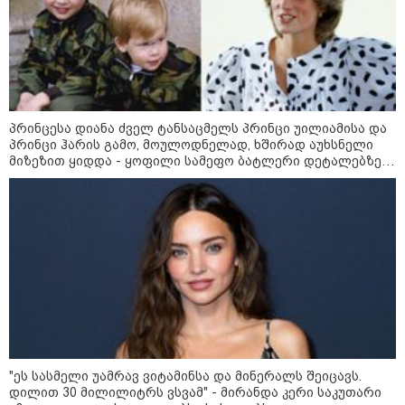
გარემოს ეროვნული სააგენტოს
ინფორმაციით, 9-11 აგვისტოს
საქართველოში მოსალოდნელია
დროგამოშვებით წვიმა
პრინცესა დიანა ძველ ტანსაცმელს პრინცი უილიამისა და
პრინცი ჰარის გამო, მოულოდნელად, ხშირად აუხსნელი
მიზეზით ყიდდა - ყოფილი სამეფო ბატლერი დეტალებზე
მოზაიკა
საკუთარ წიგნში საუბრობს
"ეს სასმელი უამრავ ვიტამინსა და მინერალს შეიცავს.
დილით 30 მილილიტრს ვსვამ" - მირანდა კერი საკუთარი