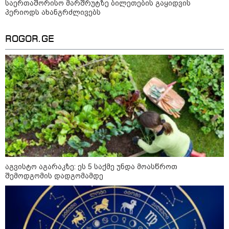
საერთაშორისო მარშრუტზე ბილეთების გაყიდვის
"სა­მარ­ცხვი­ნოა ეს ყვე­ლა­ფე­რი,
პერიოდს ახანგრძლივებს
ყვე­ლა­ზე რბი­ლად რომ ვთქვა!" -
ნანკა კალატოზიშვილი გიორგი
ბარამიძის განცხადებას
ROGOR.GE
ეხმაურება
"ეს ის ადგილია, საიდანაც
გუშინდელი ვიდეო ვირუსულად
გავრცელდა.... დანარჩენი თქვენ
განსაჯეთ, რამდენად
შესაძლებელია აქ ადამიანის
გადავარდნა" - რა კადრებს
აქვეყნებს კობა ახალაძე
მლეთიდან, სადაც 12 წლის წინ
გურამ დადიანიძე გაუჩინარდა?
პოლიტიკა
აგვისტო აგარაკზე: ეს 5 საქმე უნდა მოასწროთ
შემოდგომის დადგომამდე