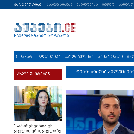
პარტნიორები:
ახალი ამბები
ეკონომიკა
ვიდეო
ჯანმრ
საინფორმაციო პორტალი
მთავარი
პოლიტიკა
საზოგადოება
სამართალი
მს
ტეგი: ბიძინა კულუმბეგ
ახლა უყურებენ
"სა­მარ­ცხვი­ნოა ეს
ყვე­ლა­ფე­რი, ყვე­ლა­ზე