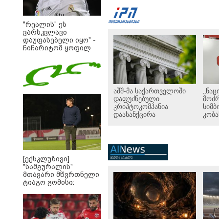
"რეალის" ეს
ვარსკვლავი
დაუფასებელი იყო" -
ჩიჩარიტომ ყოფილ
თანაგუნდელზე
ისაუბრა
აშშ-მა საქართველოში
„ნა
დაფუძნებული
მოძრ
კრიპტოკომპანია
სიმ
დაასანქცირა
კობა
მოღ
განც
საქ
თავ
შეწი
[ექსკლუზივი]
მემ
"სამგურალის"
მთავარი მწვრთნელი
ტიაგო გომისი:
"საქართველო
ტალანტების
ქვეყანაა"!