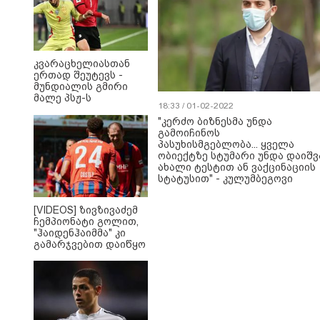
მთავრობამ?“ -
ბრიტნი სპირსის
აღიარება
მშობლებზე,
შოუბიზნესზე და
"დედობაში
კვარაცხელიასთან
დამარცხებაზე"
ერთად შეუტევს -
მუნდიალის გმირი
მალე პსჟ-ს
18:33 / 01-02-2022
ფეხბურთელი
გახდება
"კერძო ბიზნესმა უნდა
გამოიჩინოს
პასუხისმგებლობა... ყველა
ობიექტზე სტუმარი უნდა დაიშვ
ახალი ტესტით ან ვაქცინაციის
სტატუსით" - კულუმბეგოვი
[VIDEOS] ზივზივაძემ
ჩემპიონატი გოლით,
"ჰაიდენჰაიმმა" კი
გამარჯვებით დაიწყო