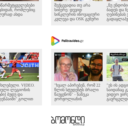
სწარმეტყველებები
შექცევადია თუ არა
„ნუ ენდობი
ებიდან, რომლებიც
სიბერე: დევიდ
ბადეს და ნ
ლურად ახდა
სინკლერის ინოვაციური
ღებინებას 
კვლევა და OSK გენური
გადაყლაპვი
თერაპია
როგორ ვიხ
კრიტიკულ 
პედიატრ 
ახვლედიან
ახლებული. VIDEO.
"ხვალ აპირებენ, რომ 22
"ეს ის ადგ
თული ლეგიონის
წლის სტუდენტს ბრალი
საიდანაც 
ები] ბუდუ და
წაუყენონ" - ნანუკა
ვიდეო ვი
დენჰაიმი" გოლით
ჟორჟოლიანის
გავრცელდა.
ხვგოლიანი
ვიდეომიმართვა
დანარჩენი
რჯვებით იწყებენ...
განსაჯეთ,
შესაძლებე
ადამიანის 
რა კადრებს
კობა ახალ