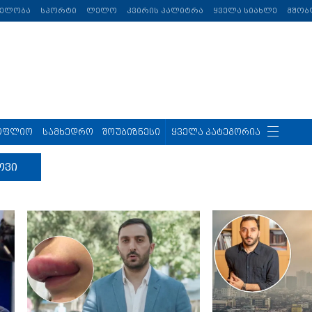
თელობა
სპორტი
ლელო
კვირის პალიტრა
ყველა სიახლე
მშობ
ოფლიო
სამხედრო
შოუბიზნესი
ყველა კატეგორია
ოვი