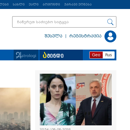
ლები
სახლი
ქალი
ბომონდი
უძრავი ქონება
|
შესვლა
რეგისტრაცია
ა
Geo
Rus
მინდი
ვრცლად
20:54 / 08-08-2026