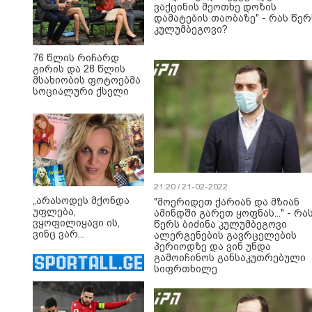
ვაქცინის მეოთხე დოზის
დამატების თაობაზე" - რას წერ
კულუმბეგოვი?
76 წლის რიჩარდ
გირის და 28 წლის
მსახიობის ფოტოებმა
სოციალური ქსელი
მოიცვა - რა ხდება
სინამდვილეში?
21:20 / 21-02-2022
„არასოდეს მქონდა
"მოერიდეთ ქარიან და მზიან
უფლება,
ამინდში გარეთ ყოფნას..." - რა
ვყოფილიყავი ის,
წერს ბიძინა კულუმბეგოვი
ვინც ვარ...
ალერგენების გავრცელების
მშობლებმა,
პერიოდზე და ვინ უნდა
რომლებიც სულ
გამოიჩინოს განსაკუთრებული
მაკონტროლებდნენ,
სიფრთხილე
ყველაფრის უფლება
წამართვეს... როგორ
დაუშვა ეს