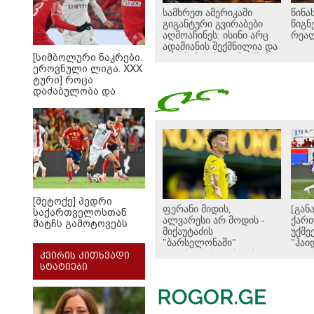
სამხრეთ ამერიკაში
წინა
გიგანტური გვირაბები
წიგნ
აღმოაჩინეს: ისინი არც
რეა
ადამიანის შექმნილია და
[სიმბოლური ნაკრები.
არც ბუნების - ვინ ააშენა
ეროვნული ლიგა. XXX
საიდუმლო
ტური] როცა
ლაბირინთები?
დაძაბულობა და
ხარისხი ერთად არ
არიან...
[მეტოქე] პედრი
ფერანი მიდის,
[გან
საქართველოსთან
ალვარესი არ მოდის -
ქარ
მატჩს გამოტოვებს
მიქაუტაძის
უქმე
"ბარსელონაში"
"ჰაი
გადასვლისთვის ორივე
და უ
კვირის კითხვადი
პირობა სრულდება!
გამა
სტატიები