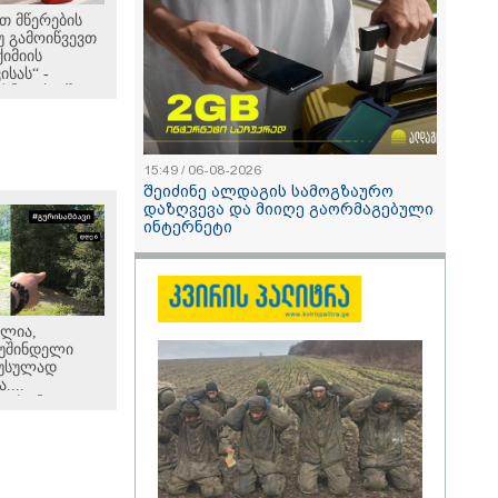
თ მწერების
უ გამოიწვევთ
ქიმიის
სას“ -
სნათ ბავშვი
სიტუაციაში,
სალომე
ის რჩევები
15:49 / 06-08-2026
შეიძინე ალდაგის სამოგზაურო
დაზღვევა და მიიღე გაორმაგებული
ინტერნეტი
ილია,
გუშინდელი
რუსულად
...
 თქვენ
 რამდენად
ლია აქ
გადავარდნა" -
 აქვეყნებს
აძე