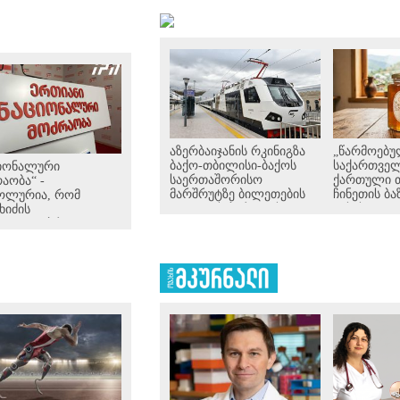
აზერბაიჯანის რკინიგზა
„წარმოებუ
ბაქო-თბილისი-ბაქოს
საქართველ
ციონალური
საერთაშორისო
ქართული 
აობა“ -
მარშრუტზე ბილეთების
ჩინეთის ბა
ბოლურია, რომ
გაყიდვის პერიოდს
გასასვლელ
ხიძის
ახანგრძლივებს
- დეტალებ
ალატეობრივი
ხადება
ართველოს
ისუფლებისთვის
რული გმირების
ორიალზე გაკეთდა