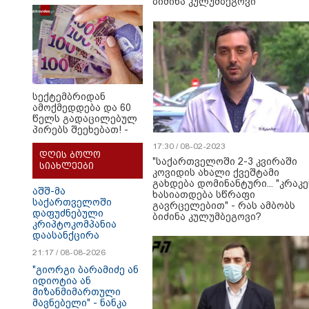
ბიძინა კულუმბეგოვი
განსაჯეთ, რამდენად
შესაძლებელია აქ
ადამიანის
გადავარდნა" - რა
კადრებს აქვეყნებს
კობა ახალაძე
მლეთიდან, სადაც 12
წლის წინ გურამ
სექტემბრიდან
დადიანიძე
ამოქმედდება და 60
გაუჩინარდა?
წელს გადაცილებულ
პირებს შეეხებათ! -
საქართველოს
17:30 / 08-02-2023
ეროვნული ბანკი
დღის ბოლო
"საქართველოში 2-3 კვირაში
განცხადებას
სიახლეები
კოვიდის ახალი ქვეშტამი
ავრცელებს
გახდება დომინანტური... "კრაკე
აშშ-მა
ხასიათდება სწრაფი
საქართველოში
გავრცელებით" - რას ამბობს
დაფუძნებული
ბიძინა კულუმბეგოვი?
კრიპტოკომპანია
დაასანქცირა
21:17 / 08-08-2026
"გიორგი ბარამიძე ან
იდიოტია ან
მიზანმიმართული
მავნებელი" - ნანკა