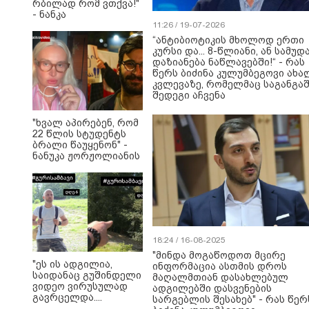
რბი­ლად რომ ვთქვა!"
- ნანკა
კალატოზიშვილი
11:26 / 19-07-2026
გიორგი ბარამიძის
“ანტიბიოტიკის მხოლოდ ერთი
განცხადებას
კურსი და... 8-წლიანი, ან სამუდ
ეხმაურება
დაზიანება ნაწლავებში!“ - რას
წერს ბიძინა კულუმბეგოვი ახა
კვლევაზე, რომელმაც საგანგა
შედეგი აჩვენა
"ხვალ აპირებენ, რომ
22 წლის სტუდენტს
ბრალი წაუყენონ" -
ნანუკა ჟორჟოლიანის
ვიდეომიმართვა
18:24 / 16-08-2025
"მინდა მოგაწოდოთ მცირე
"ეს ის ადგილია,
ინფორმაცია ასთმის დროს
საიდანაც გუშინდელი
მაღალმთიან დასახლებულ
ვიდეო ვირუსულად
ადგილებში დასვენების
გავრცელდა....
სარგებლის შესახებ" - რას წერ
დანარჩენი თქვენ