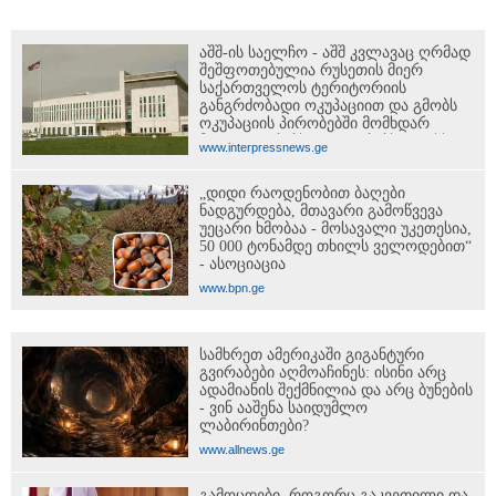
აშშ-ის საელჩო - აშშ კვლავაც ღრმად
შეშფოთებულია რუსეთის მიერ
საქართველოს ტერიტორიის
განგრძობადი ოკუპაციით და გმობს
ოკუპაციის პირობებში მომხდარ
მკვლელობებს, გატაცებებსა და სხვა
www.interpressnews.ge
სახის ძალადობა
„დიდი რაოდენობით ბაღები
ნადგურდება, მთავარი გამოწვევა
უეცარი ხმობაა - მოსავალი უკეთესია,
50 000 ტონამდე თხილს ველოდებით“
- ასოციაცია
www.bpn.ge
სამხრეთ ამერიკაში გიგანტური
გვირაბები აღმოაჩინეს: ისინი არც
ადამიანის შექმნილია და არც ბუნების
- ვინ ააშენა საიდუმლო
ლაბირინთები?
www.allnews.ge
გამოცდები, როგორც გაკვეთილი და