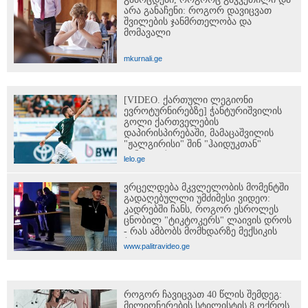
არა განაჩენი: როგორ დავიცვათ
შვილების ჯანმრთელობა და
მომავალი
mkurnali.ge
[VIDEO. ქართული ლეგიონი
ევროტურნირებზე] ჭანტურიშვილის
გოლი ქართველების
დაპირისპირებაში, მამაცაშვილის
"ჟალგირისი" შინ "ჰაიდუკთან"
განადგურდა...
lelo.ge
ვრცელდება მკვლელობის მომენტში
გადაღებულლი უმძიმესი ვიდეო:
კადრებში ჩანს, როგორ ესროლეს
ცნობილ "ტიკტოკერს" ლაივის დროს
- რას ამბობს მომხდარზე მექსიკის
პოლიცია
www.palitravideo.ge
როგორ ჩავიცვათ 40 წლის შემდეგ:
მილიონერების სტილისტის 8 ოქროს