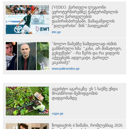
[VIDEO. ქართული ლეგიონი
ევროტურნირებზე] ჭანტურიშვილის
გოლი ქართველების
დაპირისპირებაში, მამაცაშვილის
"ჟალგირისი" შინ "ჰაიდუკთან"
განადგურდა...
lelo.ge
"ბოლო წამებზე ნამდვილად ისმის
განწირული ხმა: “კახა, არ მიმატოვო,
გეხვეწები” - რა წერს და რა ვიდეოს
აქვეყნებს ადვოკატი, ტარიელ
კაკაბაძე?
www.palitravideo.ge
აგვისტო აგარაკზე: ეს 5 საქმე უნდა
მოასწროთ შემოდგომის
დადგომამდე
rogor.ge
ზოდიაქოს 4 ნიშანი, რომლებსაც 2026