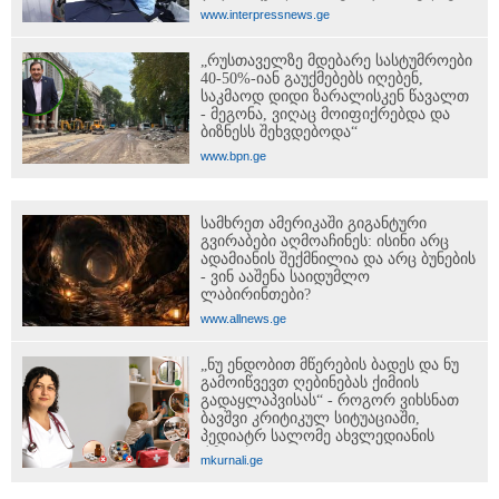
პერიოდში, ხოლო მეორე და მესამე
www.interpressnews.ge
ეტაპებზე - ოქტომბრიდან დეკემბრის
ჩათვლით განხორციელდება
„რუსთაველზე მდებარე სასტუმროები
40-50%-იან გაუქმებებს იღებენ,
საკმაოდ დიდი ზარალისკენ წავალთ
- მეგონა, ვიღაც მოიფიქრებდა და
ბიზნესს შეხვდებოდა“
www.bpn.ge
სამხრეთ ამერიკაში გიგანტური
გვირაბები აღმოაჩინეს: ისინი არც
ადამიანის შექმნილია და არც ბუნების
- ვინ ააშენა საიდუმლო
ლაბირინთები?
www.allnews.ge
„ნუ ენდობით მწერების ბადეს და ნუ
გამოიწვევთ ღებინებას ქიმიის
გადაყლაპვისას“ - როგორ ვიხსნათ
ბავშვი კრიტიკულ სიტუაციაში,
პედიატრ სალომე ახვლედიანის
რჩევები
mkurnali.ge