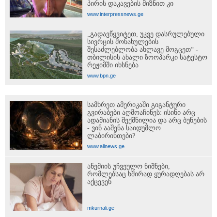
პირის დაკავების მიზნით კი
შესაბამისი ღონისძიებები ტარდება
www.interpressnews.ge
„გადავწყვიტეთ, უკვე დასრულებული
სივრცის მონახულების
შესაძლებლობა ახლავე მოგცეთ“ -
თბილისის ახალი ზოოპარკი სატესტო
რეჟიმში იხსნება
www.bpn.ge
სამხრეთ ამერიკაში გიგანტური
გვირაბები აღმოაჩინეს: ისინი არც
ადამიანის შექმნილია და არც ბუნების
- ვინ ააშენა საიდუმლო
ლაბირინთები?
www.allnews.ge
ანემიის უჩვეულო ნიშნები,
რომლებსაც ხშირად ყურადღებას არ
აქცევენ
mkurnali.ge