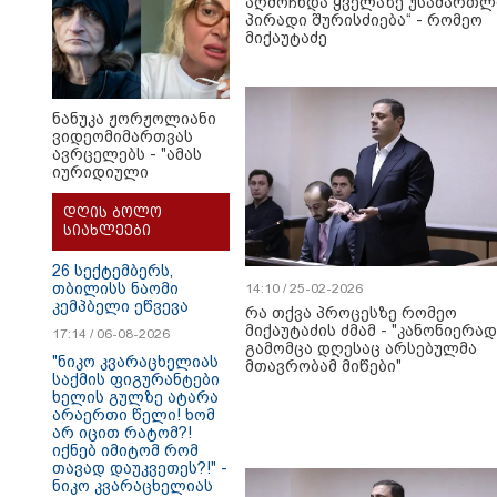
აღმოჩნდა ყველაზე უსამართლ
პირადი შურისძიება“ - რომეო
მიქაუტაძე
ნანუკა ჟორჟოლიანი
ვიდეომიმართვას
ავრცელებს - "ამას
იურიდიული
ფაკულტეტის 1-ელი
კურსის სტუდენტიც
დღის ბოლო
იკითხავს"
სიახლეები
26 სექტემბერს,
თბილისს ნაომი
14:10 / 25-02-2026
კემპბელი ეწვევა
რა თქვა პროცესზე რომეო
მიქაუტაძის ძმამ - "კანონიერად
17:14 / 06-08-2026
გამომცა დღესაც არსებულმა
"ნიკო კვარაცხელიას
მთავრობამ მიწები"
საქმის ფიგურანტები
ხელის გულზე ატარა
არაერთი წელი! ხომ
არ იცით რატომ?!
იქნებ იმიტომ რომ
თავად დაუკვეთეს?!" -
ნიკო კვარაცხელიას