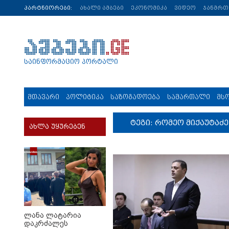
პარტნიორები:
ახალი ამბები
ეკონომიკა
ვიდეო
ჯანმრ
საინფორმაციო პორტალი
მთავარი
პოლიტიკა
საზოგადოება
სამართალი
მს
ტეგი: რომეო მიქაუტაძე
ახლა უყურებენ
ლანა ლატარია
დაკრძალეს