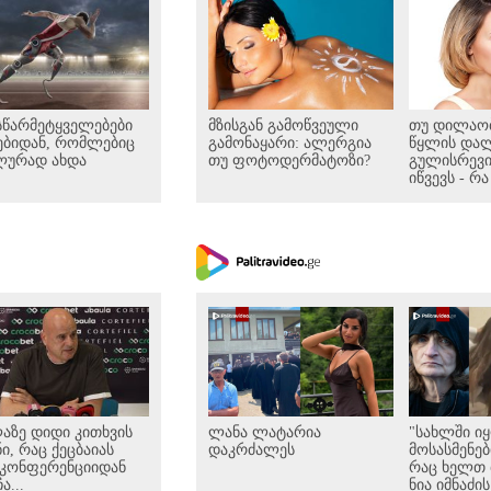
სწარმეტყველებები
მზისგან გამოწვეული
თუ დილაობ
ებიდან, რომლებიც
გამონაყარი: ალერგია
წყლის და
ლურად ახდა
თუ ფოტოდერმატოზი?
გულისრევი
იწვევს - რა
ვიცოდეთ
აზე დიდი კითხვის
ლანა ლატარია
"სახლში ი
ნი, რაც ქეცბაიას
დაკრძალეს
მოსასმენები
სკონფერენციიდან
რაც ხელთ მ
ა...
ნია იმნაძის