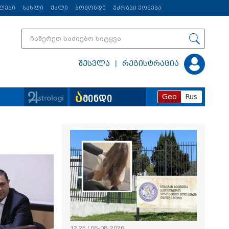
ლები
სახლი
ქალი
ბომონდი
უძრავი ქონება
|
შესვლა
რეგისტრაცია
ა
Geo
Rus
მინდი
ვრცლად
12:25 / 06-08-2026