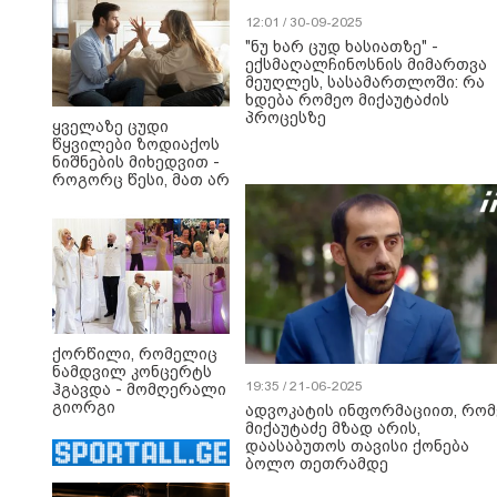
12:01 / 30-09-2025
"ნუ ხარ ცუდ ხასიათზე" -
ექსმაღალჩინოსნის მიმართვა
მეუღლეს, სასამართლოში: რა
ხდება რომეო მიქაუტაძის
პროცესზე
ყველაზე ცუდი
წყვილები ზოდიაქოს
ნიშნების მიხედვით -
როგორც წესი, მათ არ
აქვთ ჰარმონიული
ურთიერთობა
ქორწილი, რომელიც
ნამდვილ კონცერტს
19:35 / 21-06-2025
ჰგავდა - მომღერალი
გიორგი
ადვოკატის ინფორმაციით, რო
მეფისაშვილი
მიქაუტაძე მზად არის,
დაქორწინდა (ვიდეო)
დაასაბუთოს თავისი ქონება
ბოლო თეთრამდე