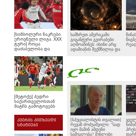
ქვეყანაა"!
[სიმბოლური ნაკრები.
სამხრეთ ამერიკაში
წინა
ეროვნული ლიგა. XXX
გიგანტური გვირაბები
წიგნ
ტური] როცა
აღმოაჩინეს: ისინი არც
რეა
დაძაბულობა და
ადამიანის შექმნილია და
ხარისხი ერთად არ
არც ბუნების - ვინ ააშენა
არიან...
საიდუმლო
ლაბირინთები?
[მეტოქე] პედრი
საქართველოსთან
მატჩს გამოტოვებს
[სპეციალისტის თვალით]
ყველ
კვირის კითხვადი
რევაზ ძოძუაშვილი: "სად
ნიშა
სტატიები
იყო მაშინ ამდენი
პრე
საშუალება? მუხლები
დარჩ