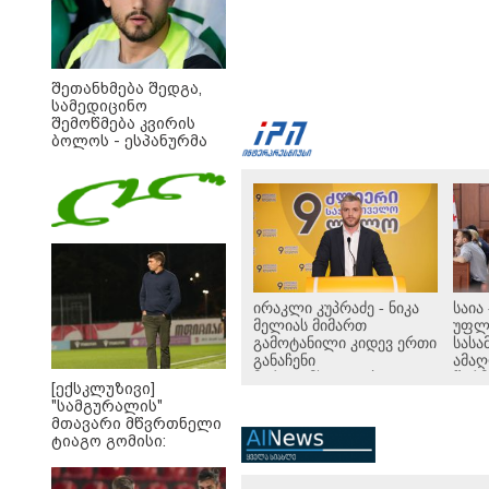
შეთანხმება შედგა,
სამედიცინო
შემოწმება კვირის
ბოლოს - ესპანურმა
პრესამ
ქოჩორაშვილის
ახალი გუნდი
დაასახელა
ირაკლი კუპრაძე - ნიკა
საია
მელიას მიმართ
უფლ
გამოტანილი კიდევ ერთი
სასა
განაჩენი
ამა
მართლმსაჯულება კი
წარ
[ექსკლუზივი]
არა, პოლიტიკური
პოლ
"სამგურალის"
ანგარიშსწორების
მოტ
მთავარი მწვრთნელი
გაგრძელებაა
ბრალ
ტიაგო გომისი:
წარ
"საქართველო
მეოთ
ტალანტების
დაა