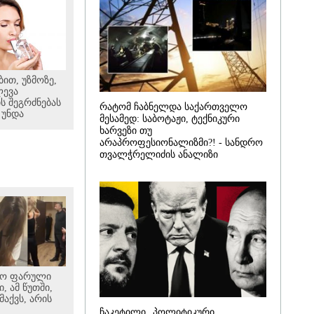
ით, უზმოზე,
ლევა
ს შეგრძნებას
რატომ ჩაბნელდა საქართველო
 უნდა
მესამედ: საბოტაჟი, ტექნიკური
ხარვეზი თუ
არაპროფესიონალიზმი?! - სანდრო
თვალჭრელიძის ანალიზი
ყო ფარული
, ამ წუთში,
აქვს, არის
ჩაკეტილი „პოლიტიკური