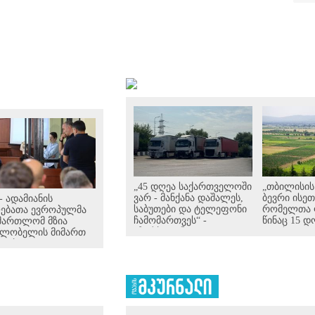
„45 დღეა საქართველოში
„თბილისის
ვარ - მანქანა დაშალეს,
ბევრი ისეთ
 - ადამიანის
საბუთები და ტელეფონი
რომელთა ფ
ებათა ევროპულმა
ჩამომართვეს“ -
წინაც 15 
მართლომ მზია
აზერბაიჯანელი
და ახლაც 1
ღლობელის მიმართ
მძღოლები
დოლარია“
მოებულ
საქართველოს
იტიკურად
საბაჟოებზე გავლას ვერ
ივირებულ
ახერხებენ
დების საქმეზე
დგენილი რიგით
ხე საჩივარი
რეგისტრირა