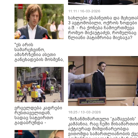
11:11 / 16-03-2026
სახლები ესპანეთსა და მცხეთა
3 ავტომობილი, ოქროს ზოდები
ა.შ. - რა ქონება ჩამოერთმევა
რომეო მიქაუტაძეს, რომელსაც 
წლიანი პატიმრობა მიესაჯა?
"ეს არის
სამარცხვინო,
ამაზრზენია ასეთი
განცხადების მოსმენა,
ამას აუცილებლად
სჭირდება
საზოგადოების
სათანადო რეაქცია" -
ირაკლი კობახიძე
ვრცელდება კადრები
18:25 / 13-03-2026
რუსთაველიდან,
სადაც სატვირთო
“მიზანმიმართული “გაშავების“
გადაბრუნდა -
კამპანია, რაც ჩემი მისამართი
მანქანაში
აქტიურად მიმდინარეობდა
მცირეწლოვანიც
ვითომდა სამართლიანობის ქვე
იმყოფებოდა