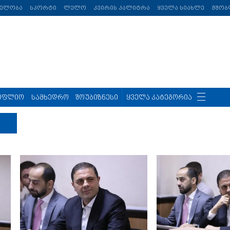
თელობა
სპორტი
ლელო
კვირის პალიტრა
ყველა სიახლე
მშობ
ოფლიო
სამხედრო
შოუბიზნესი
ყველა კატეგორია