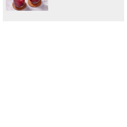
სპეცპროექტები
ჩვენ შესახებ
რეკლამა