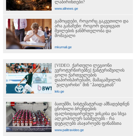
ლაბირინთები?
www.allnews.ge
გამოცდები, როგორც გაკვეთილი და
არა განაჩენი: როგორ დავიცვათ
შვილების ჯანმრთელობა და
მომავალი
mkurnali.ge
[VIDEO. ქართული ლეგიონი
ევროტურნირებზე] ჭანტურიშვილის
გოლი ქართველების
დაპირისპირებაში, მამაცაშვილის
"ჟალგირისი" შინ "ჰაიდუკთან"
განადგურდა...
lelo.ge
ბათუმში, სისტემატურად ამზადებდნენ
ცნობილი ბრენდების
ფალსიფიცირებულ ვისკისა და სხვა
ალკოჰოლურ სასმელებს - რა
დეტალებს ასაჯაროებს ფინანსთა
სამინისტროს საგამოძიებო
www.palitravideo.ge
სამსახური?