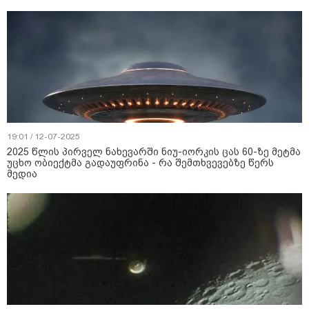
19:01 / 12-07-2025
2025 წლის პირველ ნახევარში ნიუ-იორკის ცას 60-ზე მეტმა
უცხო ობიექტმა გადაუფრინა - რა შემთხვევებზე წერს
მედია