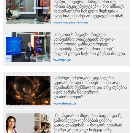
მყარი, ნოყიერი, პირდაპირი თუ
ირიბი მტკიცებულებები - ნია იმნაძეს
მაქსიმალური სასჯელი მიესჯება -
ჩვენ ნია იმნაძეს არ ვედავებით იმას,
რომ ეუბნება: “წადი, მოკალი“, ეს
www.interpressnews.ge
დაკვეთაა, ჩვენ ვამბობთ, წაქეზებას,
მანიპულირებას
„რიკოთის მსგავსი რთული
საინჟინრო ობიექტების მოვლა-
პატრონობა განსაკუთრებულ
პასუხისმგებლობას მოითხოვს“-
რატომ გახდა საჭირო გზების მოვლა-
პატრონობისთვის სახელმწიფო
www.bpn.ge
კომპანიის შექმნა
სამხრეთ ამერიკაში გიგანტური
გვირაბები აღმოაჩინეს: ისინი არც
ადამიანის შექმნილია და არც ბუნების
- ვინ ააშენა საიდუმლო
ლაბირინთები?
www.allnews.ge
„ნუ ენდობით მწერების ბადეს და ნუ
გამოიწვევთ ღებინებას ქიმიის
გადაყლაპვისას“ - როგორ ვიხსნათ
ბავშვი კრიტიკულ სიტუაციაში,