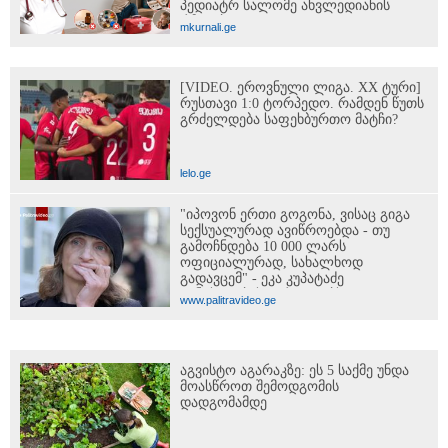
პედიატრ სალომე ახვლედიანის
რჩევები
mkurnali.ge
[VIDEO. ეროვნული ლიგა. XX ტური]
რუსთავი 1:0 ტორპედო. რამდენ წუთს
გრძელდება საფეხბურთო მატჩი?
lelo.ge
"იპოვონ ერთი გოგონა, ვისაც გიგა
სექსუალურად ავიწროებდა - თუ
გამოჩნდება 10 000 ლარს
ოფიციალურად, სახალხოდ
გადავცემ" - ეკა კუპატაძე
განცხადებას ავრცელებს
www.palitravideo.ge
აგვისტო აგარაკზე: ეს 5 საქმე უნდა
მოასწროთ შემოდგომის
დადგომამდე