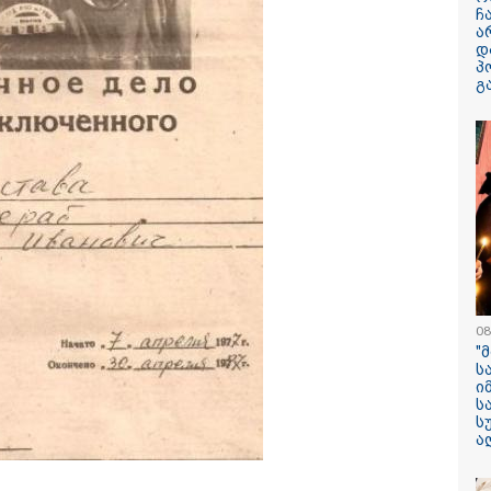
ჩ
ა
დ
პ
გ
13:59 / 06-08-2026
ნიკა მელიას
სასამართლოს
უპატივცემლობი
1 წლით და 6 თ
თავისუფლების 
მიესაჯა
08
"
ს
ი
ს
ს
ა