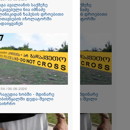
იგა ავალიანის საქმეზე
გიგა ავალიანის საქმეზე
აკავებული ნია იმნაძე
დაკავებული ნია იმნაძე
ანიკო,
ლინიკიდან ზაჰესის დროებითი
კლინიკიდან ზაჰესის დროებითი
ვადება არ
ოთავსების იზოლატორში
მოთავსების იზოლატორში
კლი
ადაიყვანეს
გადაიყვანეს
ლინიკაში
ანილი - რას
ვოკატი?
ეტიკული
 გათიშვა -
კ-ის წევრი
ქრება ნია
კურატურამ
:54 / 06-08-2026
12:54 / 06-08-2026
წარუდგინა
რაგედია ხობში - მდინარე
ტრაგედია ხობში - მდინარე
ობისწყალში დედა-შვილი
ხობისწყალში დედა-შვილი
აიხრჩო
დაიხრჩო
2026
დება, რომ
 რესტორანში
ფეთქებას