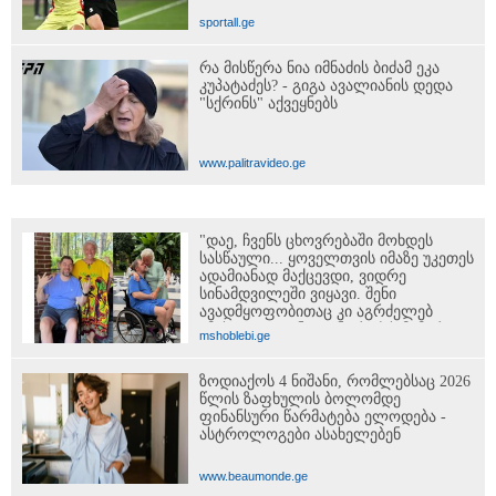
sportall.ge
რა მისწერა ნია იმნაძის ბიძამ ეკა
კუპატაძეს? - გიგა ავალიანის დედა
"სქრინს" აქვეყნებს
www.palitravideo.ge
"დაე, ჩვენს ცხოვრებაში მოხდეს
სასწაული... ყოველთვის იმაზე უკეთეს
ადამიანად მაქცევდი, ვიდრე
სინამდვილეში ვიყავი. შენი
ავადმყოფობითაც კი აგრძელებ
ამას..." - თეონა კონტრიძის მიმართვა
mshoblebi.ge
მეუღლეს
ზოდიაქოს 4 ნიშანი, რომლებსაც 2026
წლის ზაფხულის ბოლომდე
ფინანსური წარმატება ელოდება -
ასტროლოგები ასახელებენ
www.beaumonde.ge