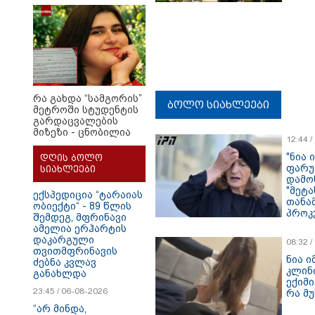
რამდენ წლიანი
პატიმრობა
ემუქრებათ
არასრულწლოვნებს?
რა გახდა “სამგორის”
ბოლო სიახლეები
მეტროში სტუდენტის
გარდაცვალების
მიზეზი - ცნობილია
12:44 
ექსპერტიზის პასუხი
"ნია 
დღის ბოლო
ფარუ
სიახლეები
დამო
"მეტა
ექსპედიცია “ტარაიას
თანა
ობიექტი“ - 89 წლის
პროკ
შემდეგ, მფრინავი
დეტა
ამელია ერჰარტის
პროკ
დაკარგული
08:32 
თვითმფრინავის
ნია ი
ძებნა კვლავ
კლინი
განახლდა
ექიმი
23:45 / 06-08-2026
რა მ
“არ მინდა,