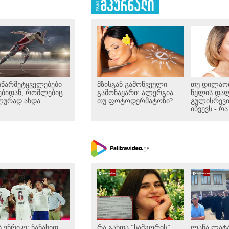
ცელებენ
სწარმეტყველებები
მზისგან გამოწვეული
თუ დილაობ
ებიდან, რომლებიც
გამონაყარი: ალერგია
წყლის და
ლურად ახდა
თუ ფოტოდერმატოზი?
გულისრევი
იწვევს - რა
ვიცოდეთ
 ენრიკე: ნანახით
რა გახდა “სამგორის”
ლანა ლატ