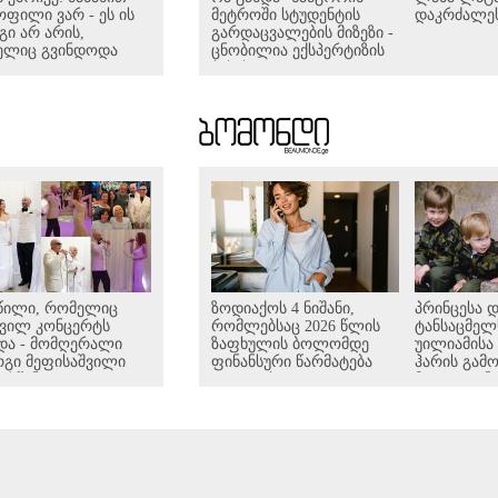
ოფილი ვარ - ეს ის
მეტროში სტუდენტის
დაკრძალე
გი არ არის,
გარდაცვალების მიზეზი -
ელიც გვინდოდა
ცნობილია ექსპერტიზის
პასუხი
წილი, რომელიც
ზოდიაქოს 4 ნიშანი,
პრინცესა 
დვილ კონცერტს
რომლებსაც 2026 წლის
ტანსაცმელ
და - მომღერალი
ზაფხულის ბოლომდე
უილიამისა
გი მეფისაშვილი
ფინანსური წარმატება
ჰარის გამო
რწინდა (ვიდეო)
ელოდება -
მოულოდნე
ასტროლოგები
აუხსნელი 
ასახელებენ
- ყოფილი 
ბატლერი 
საკუთარ წი
საუბრობს