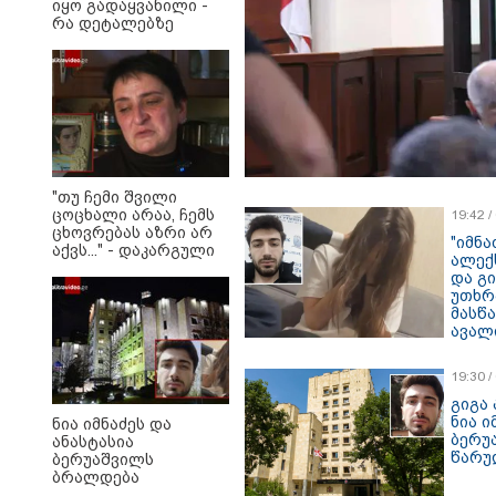
იყო გადაყვანილი -
რა დეტალებზე
საუბრობს მისი
ადვოკატი?
"თუ ჩემი შვილი
ცოცხალი არაა, ჩემს
19:42 
ცხოვრებას აზრი არ
"იმნა
აქვს..." - დაკარგული
ალექ
გურამ დადიანიძის
და გ
დედის ემოციური
უთხრ
მიმართვა
მასწ
ავალ
ყურა
მიმა
19:30 
გაბაშ
პროკ
გიგა 
ნია ი
ნია იმნაძეს და
ბერუ
ანასტასია
წარუ
ბერუაშვილს
ბრალდება
წარედგინათ -