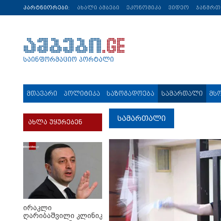
პარტნიორები:
ახალი ამბები
ეკონომიკა
ვიდეო
ჯანმრ
საინფორმაციო პორტალი
მთავარი
პოლიტიკა
საზოგადოება
სამართალი
მს
სამართალი
ახლა უყურებენ
ირაკლი
ღარიბაშვილი კლინიკაში