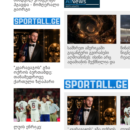
ნამდვილ კონცერტს
ავრ
ჰგავდა - მომღერალი
გიორგი
მეფისაშვილი
დაქორწინდა (ვიდეო)
სამხრეთ ამერიკაში
წინა
გიგანტური გვირაბები
წიგნ
აღმოაჩინეს: ისინი არც
რეა
ადამიანის შექმნილია და
არც ბუნების - ვინ ააშენა
"კვარავაჯოს" გზა
საიდუმლო
ოქროს ბურთამდე:
ლაბირინთები?
თანამედროვე
ქართული ზღაპარი
ლუის ენრიკე:
"კვარავაჯოს" გზა ოქროს
ლუის