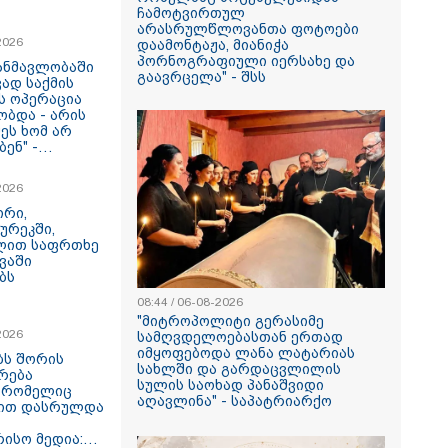
ჩამოტვირთულ
არასრულწლოვანთა ფოტოები
2026
დაამონტაჟა, მიანიჭა
პორნოგრაფიული იერსახე და
განმავლობაში
გაავრცელა" - შსს
ად საქმის
ს ოპერაცია
ობდა - არის
მეს ხომ არ
ენ" -
ი მოზარდის
ვოკატი ახალ
2026
ბზე საუბრობს
ირი,
ურეკში,
ლით საფრთხე
ვაში
ბს
08:44 / 06-08-2026
"მიტროპოლიტი გერასიმე
2026
სამღვდელოებასთან ერთად
იმყოფებოდა ლანა ლატარიას
ს შორის
სახლში და გარდაცვლილის
რება
სულის საოხად პანაშვიდი
, რომელიც
აღავლინა" - საპატრიარქო
ით დასრულდა
ისო მედია: