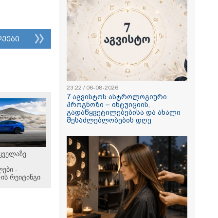
იდი სიჩქარით
რასა და
ლეები
23:22 / 06-08-2026
7 აგვისტოს ასტროლოგიური
პროგნოზი – ინტუიციის,
გადაწყვეტილებებისა და ახალი
შესაძლებლობების დღე
 ყველაზე
ები -
-ის რეიტინგი