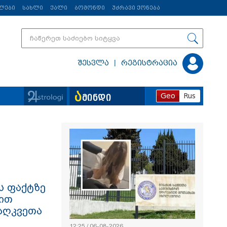
ლები
სახლი
ქალი
ბომონდი
უძრავი ქონება
|
შესვლა
რეგისტრაცია
ა
Geo
Rus
მინდი
ვრცლად
ს ფაქტზე
ვით
აღკვეთა
12:25 / 06-08-2026