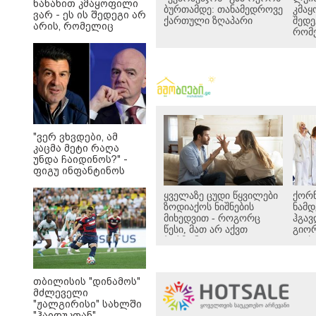
ნანახით კმაყოფილი
ბურთამდე: თანამედროვე
კმაყ
ვარ - ეს ის შედეგი არ
ქართული ზღაპარი
შედე
არის, რომელიც
რომ
გვინდოდა
"ვერ ვხვდები, ამ
კაცმა მეტი რაღა
უნდა ჩაიდინოს?" -
ფიგუ ინფანტინოს
გადადგომას
მოითხოვს
ყველაზე ცუდი წყვილები
ქორ
ზოდიაქოს ნიშნების
ნამ
მიხედვით - როგორც
ჰგავ
წესი, მათ არ აქვთ
გიორ
ჰარმონიული
დაქო
ურთიერთობა
თბილისის "დინამოს"
მძლეველი
"ჟალგირისი" სახლში
"ჰაიდუკთან"