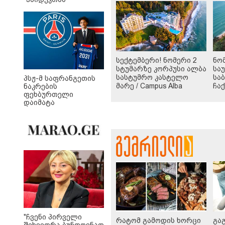
განადგურდა
სექტემბერი! ნომერი 2
ნო
სტუმარზე კორპუსი ალბა
სა
სასტუმრო კასტელო
სა
პსჟ-მ საფრანგეთის
მარე / Campus Alba
ჩა
ნაკრების
Castello Mare Hotel &
ფეხბურთელი
დაიმატა
Wellness Resort -სგან!
"ჩვენი პირველი
რატომ გამოდის ხორცი
გა