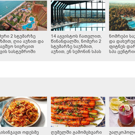
მერი 2 სტუმარზე
14 აგვისტოს ჩათვლით,
ნომრები სა
უზმით, ღია აუზით და
წინანდალში, ნომერი 2
და დახურუ
ბავშვო სივრცით
სტუმარზე საუზმით,
ფიტნეს და
ქვის სასტუმროში
აუზით, ენ სემონინ სპას
სპა ცენტრი
და რესტორან პინოს
ფასდაკლებით
გისინჯავთ ოდესმე
ღუმელში გამომცხვარი
უალკოჰოლო