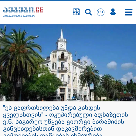
საინფორმაციო პორტალი
"ეს გაფრთხილება უნდა გახდეს
ყველასთვის" - ოკუპირებული აფხაზეთის
ე.წ. საგარეო უწყება გიორგი ბარამიძის
განცხადებასთან დაკავშირებით
გამოძიების დაწყებას ეხმაურება