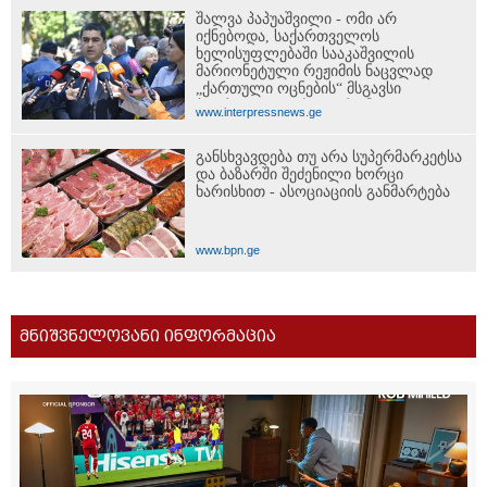
შალვა პაპუაშვილი - ომი არ
იქნებოდა, საქართველოს
ხელისუფლებაში სააკაშვილის
მარიონეტული რეჟიმის ნაცვლად
„ქართული ოცნების“ მსგავსი
პატრიოტული ძალა რომ ყოფილიყო,
www.interpressnews.ge
თუ 2008 წლის ომი თუ არ იქნებოდა,
დიდი ალბათობით, არც უკრაინის
განსხვავდება თუ არა სუპერმარკეტსა
ომი იქნებოდა
და ბაზარში შეძენილი ხორცი
ხარისხით - ასოციაციის განმარტება
www.bpn.ge
მნიშვნელოვანი ინფორმაცია