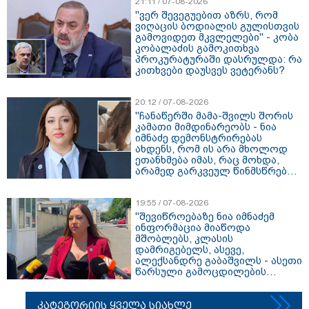
21:11 / 07-08-2026
"ვერ შევეგუებით აზრს, რომ
ვიღაცის ბოდიალის გულისთვის
გამოვიდეთ მკვლელები" - კობა
კობალაძის გამოკითხვა
პროკურატურაში დასრულდა: რა
კითხვები დაუსვეს ვეტერანს?
20:12 / 07-08-2026
"ჩანაწერში მამა-შვილს შორის
კამათი მიმდინარეობს - ნია
იმნაძე დემონსტრირებას
ახდენს, რომ ის არა მხოლოდ
ეთანხმება იმას, რაც მოხდა,
არამედ გარკვეულ წინმსწრებ
ინფორმაციასაც ფლობდა” - რა
ისმის ფარულ ჩანაწერში, სადაც
იმნაძე მამას ესაუბრება?
19:55 / 07-08-2026
"შევიწროებაზე ნია იმნაძემ
ინფორმაცია მიაწოდა
მშობლებს, კლასის
დამრიგებელს, ასევე,
ალექსანდრე გაბაშვილს - ასეთი
წარსული გამოცდილების
ადამიანისთვის ინფორმაციის
მიწოდება, რომ მასწავლებელი
სექსუალურად ავიწროებდა,
კატეგორიის ყველა სიახლე