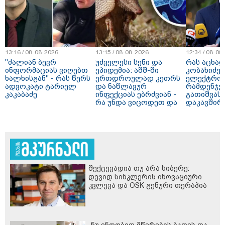
13:16 / 08-08-2026
13:15 / 08-08-2026
12:34 / 08-08
"ძალიან ბევრ
უძველესი სენი და
რას აცხა
ინფორმაციას ვიღებთ
ეპიდემია: აშშ-ში
კობახიძე
ხალხისგან" - რას წერს
ერთდროულად კეთრს
ელექტროე
ადვოკატი ტარიელ
და ნაწლავურ
რამდენჯე
კაკაბაძე
ინფექციას ებრძვიან -
გათიშვას
რა უნდა ვიცოდეთ და
დაკავშირ
რამდენად სახიფათოა
შექცევადია თუ არა სიბერე:
დევიდ სინკლერის ინოვაციური
კვლევა და OSK გენური თერაპია