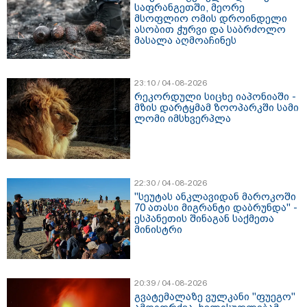
საფრანგეთში, მეორე
მსოფლიო ომის დროინდელი
ასობით ჭურვი და საბრძოლო
მასალა აღმოაჩინეს
23:10 / 04-08-2026
რეკორდული სიცხე იაპონიაში -
მზის დარტყმამ ზოოპარკში სამი
ლომი იმსხვერპლა
22:30 / 04-08-2026
"სეუტას ანკლავიდან მაროკოში
70 ათასი მიგრანტი დაბრუნდა" -
ესპანეთის შინაგან საქმეთა
მინისტრი
20:39 / 04-08-2026
გვატემალაზე ვულკანი "ფუეგო"