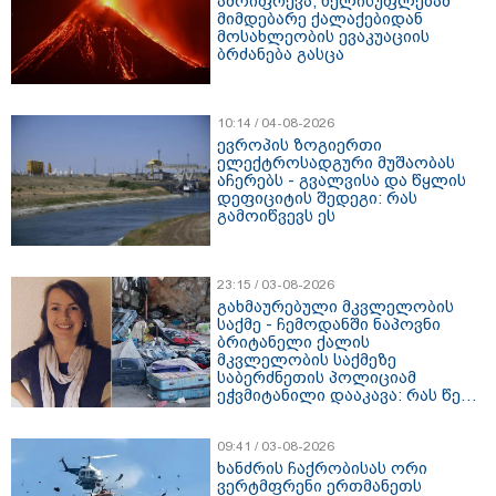
ამოიფრქვა, ხელისუფლებამ
მიმდებარე ქალაქებიდან
მოსახლეობის ევაკუაციის
ბრძანება გასცა
10:14 / 04-08-2026
ევროპის ზოგიერთი
ელექტროსადგური მუშაობას
აჩერებს - გვალვისა და წყლის
დეფიციტის შედეგი: რას
გამოიწვევს ეს
23:15 / 03-08-2026
გახმაურებული მკვლელობის
საქმე - ჩემოდანში ნაპოვნი
ბრიტანელი ქალის
მკვლელობის საქმეზე
საბერძნეთის პოლიციამ
ეჭვმიტანილი დააკავა: რას წერს
მედია
09:41 / 03-08-2026
ხანძრის ჩაქრობისას ორი
ვერტმფრენი ერთმანეთს