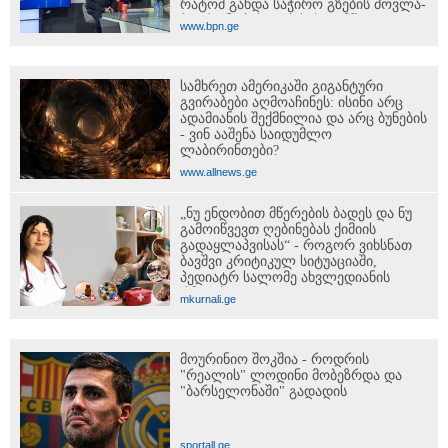
რატომ გახდა საჭირო გზების მოვლა-
პატრონობისთვის სახელმწიფო
www.bpn.ge
კომპანიის შექმნა
სამხრეთ ამერიკაში გიგანტური
გვირაბები აღმოაჩინეს: ისინი არც
ადამიანის შექმნილია და არც ბუნების
- ვინ ააშენა საიდუმლო
ლაბირინთები?
www.allnews.ge
„ნუ ენდობით მწერების ბადეს და ნუ
გამოიწვევთ ღებინებას ქიმიის
გადაყლაპვისას“ - როგორ ვიხსნათ
ბავშვი კრიტიკულ სიტუაციაში,
პედიატრ სალომე ახვლედიანის
რჩევები
mkurnali.ge
მოურინიო შოკშია - როდრის
"რეალის" ლოდინი მობეზრდა და
"ბარსელონაში" გადადის
sportall.ge