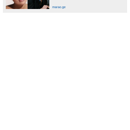
marao.ge
სპეცპროექტები
ჩვენ შესახებ
რეკლამა
რეიტინგი
Zooclub
ასტროლოგი
კარიბჭე
Answers