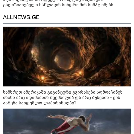
გაღიზიანებული ნაწლავის სინდრომის სიმპტომებს
10:45 / 10-08-2026
ALLNEWS.GE
"2008-2022 წლებში რუსეთში საქმიანობას
არ ერიდებოდნენ, "სუხიშვილები",
ნიკოლოზ რაჭველი და პაატა
ბურჭულაძე..." - ირაკლი კირცხალია
15:33 / 10-08-2026
"რაც ვინმე კირცხალიამ
ილაპარაკა, სხვა არაფერია, თუ
არა რუსეთთან ურთიერთობის
განახლების დაანონსება" - ნიკა
გვარამია
სამხრეთ ამერიკაში გიგანტური გვირაბები აღმოაჩინეს:
ისინი არც ადამიანის შექმნილია და არც ბუნების - ვინ
ააშენა საიდუმლო ლაბირინთები?
13:13 / 10-08-2026
"კაფეში ყავის საყიდლად
შევედი. შემთხვევით შევხვდი ამ
ქალბატონს, მითხრა, რომ
თბილისზე სიუჟეტს ვაკეთებო
და..." - რას ამბობს კახა კალაძე