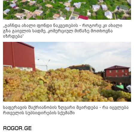
სასამართლო პროცესი
იწყება
„გაჩნდა ახალი ფონდი ნაკვეთების - როგორც კი ახალი
გზა გაივლის სადმე, კომერციულ მიწაზე მოთხოვნა
"ნია იმნაძის ტელეფონი
იზრდება“
გასუფთავებული იყო და ერთ
მოწყობილობაზე შეერთების
შემდეგ ბევრი რამ აღდგა..." - ეკა
კუპატაძე
"ამ სიტყვებზე პასუხს ვაგებ!" - რას
ამბობს აფხაზეთის ომის ვეტერანი
მალხაზ თოფურია გიორგი
ბარამიძეზე?
"ესეც შეპირებული დრონის
საფერავის შაქრიანობის ზღვარი მცირდება - რა იცვლება
კადრები" - რა კადრებს აქვეყნებს
რთველის სუბსიდირების სქემაში
კობა ახალაძე მლეთიდან, სადაც
12 წლის წინ გურამ დადიანიძე
გაუჩინარდა?
ROGOR.GE