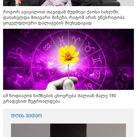
როგორ ავიცილოთ თავიდან მუდმივი ქაოსი სახლში:
დასახელდა მთავარი მიზეზი, რატომ არის უწესრიგობა
ყოველდღიური დალაგების მიუხედავად
11:11 / 10-08-2026
ირანმა მოჯტაბა ხამენეის იშვიათი ვიდეო
გაავრცელა - რა ჩანს კადრებში
21:30 / 10-08-2026
ახალი სიცხის ტალღა ევროპაში
- რა პრობლემების წინაშე
დგებიან ევროპის ქვეყნები?
ამ ზოდიაქოს ნიშნების ცხოვრება ძალიან მალე 180
გრადუსით შეტრიალდება
დღის ვიდეო
19:54 / 10-08-2026
"ომანთან რუსეთის
"ჩრდილოვანი ფლოტის“
ტანკერიდან ნავთობი იღვრება"
- Reuters