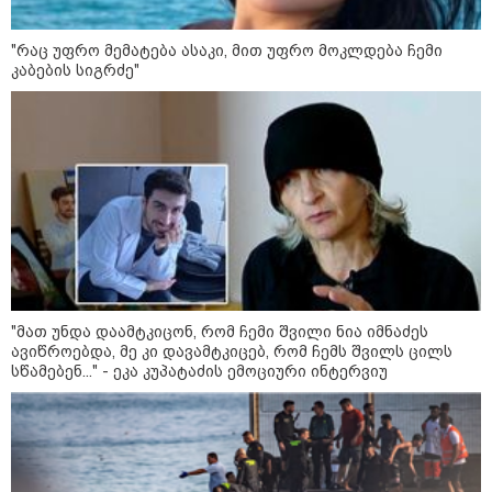
აგვისტოს?
"რაც უფრო მემატება ასაკი, მით უფრო მოკლდება ჩემი
კაბების სიგრძე"
22:08 / 10-08-2026
ბათუმში, პუშკინის ქუჩაზე
სადენებს ცეცხლი გაუჩნდა - რა
დეტალები ხდება ცნობილი
შემთხვევის ადგილიდან?
21:15 / 10-08-2026
"ამ მასწავლებლებს ბოდიში და
რას ვებლატავებით, თითქოს
იმდენი რესურსი გვქონდეს
დახარჯული მათ
გადამზადებაში ან იმდენ
"მათ უნდა დაამტკიცონ, რომ ჩემი შვილი ნია იმნაძეს
ხელფასს ვუხდიდეთ, რომ
ავიწროებდა, მე კი დავამტკიცებ, რომ ჩემს შვილს ცილს
უსინდისობა იყოს რომ არ
სწამებენ..." - ეკა კუპატაძის ემოციური ინტერვიუ
მუშაობენ პროფესიულ
განვითარებაზე" - რას წერს ნიკა
17:24 / 10-08-2026
გვარამია?
"საქმის მასალებში წერია, რომ
ალექსანდრე გაბაშვილი ნია
იმნაძეს პირობას აძლევს,
ვციტირებ: "მოგიგვარებ საქმეს
მასწავლებლებთან" - ეკა