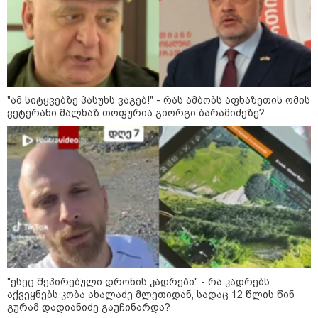
17:07 / 04-08-2026
"დინამოს“ ბაზაზე ვითარება
დაიძაბა – ქეცბაიასა და
ლორიას დაძაბული საუბრის
შემდეგ ყველა
გადაწყვეტილების
მოლოდინშია
"ამ სიტყვებზე პასუხს ვაგებ!" - რას ამბობს აფხაზეთის ომის
ვეტერანი მალხაზ თოფურია გიორგი ბარამიძეზე?
09:39 / 04-08-2026
ბრძოლიდან რამდენიმე კვირის
შემდეგ, 34 წლის ასაკში UFC-ის
ბრაზილიელი მებრძოლი
გარდაიცვალა
12:08 / 03-08-2026
რა შანსი აქვს ხვიჩა
კვარაცხელიას "ოქროს ბურთის"
მოგების? - L'Équipe-მა ის
ფავორიტად დაასახელა - ვის
"ესეც შეპირებული დრონის კადრები" - რა კადრებს
ასახელებენ სხვა გამოცემები?
აქვეყნებს კობა ახალაძე მლეთიდან, სადაც 12 წლის წინ
გურამ დადიანიძე გაუჩინარდა?