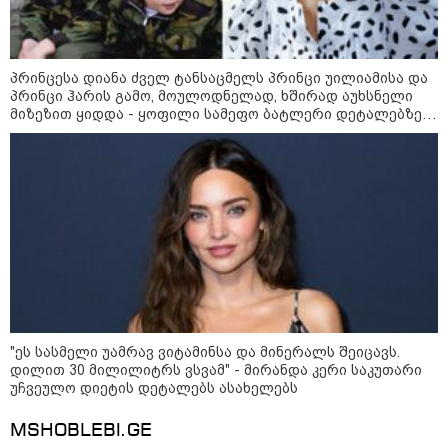
პრინცესა დიანა ძველ ტანსაცმელს პრინცი უილიამისა და
პრინცი ჰარის გამო, მოულოდნელად, ხშირად აუხსნელი
მიზეზით ყიდდა - ყოფილი სამეფო ბატლერი დეტალებზე
სამართალი
საკუთარ წიგნში საუბრობს
"ეს სასმელი უამრავ ვიტამინსა და მინერალს შეიცავს.
დილით 30 მილილიტრს ვსვამ" - მირანდა კერი საკუთარი
უჩვეულო დიეტის დეტალებს ასახელებს
MSHOBLEBI.GE