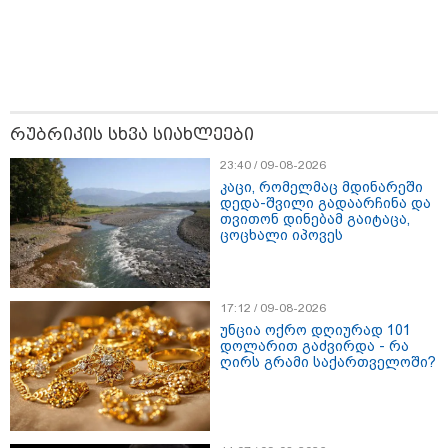
სამართლებრივი დევნა შეწყდა
- ვინაიდან მას შეურაცხადობა
დაუდგინდა
13:42 / 10-08-2026
რუსეთში, თათრეთში უკრაინის
თავდასხმას 13 ადამიანი
ემსხვერპლა, დაშავდა 39
რუბრიკის სხვა სიახლეები
მოქალაქე - რას აცხადებენ
ოფიციალური პირები
23:40 / 09-08-2026
კაცი, რომელმაც მდინარეში
დედა-შვილი გადაარჩინა და
13:25 / 10-08-2026
თვითონ დინებამ გაიტაცა,
გოლის აღნიშვნისას
ცოცხალი იპოვეს
ფეხბურთელი გვირაბში
ჩავარდა - გოლი თამაშგარეს
გამო გაუქმდა, ფეხბურთელმა კი
ტრავმა მიიღო (ვიდეო)
17:12 / 09-08-2026
უნცია ოქრო დღიურად 101
დოლარით გაძვირდა - რა
ღირს გრამი საქართველოში?
თბილისი - ანტალია 805.80
ლარიდან