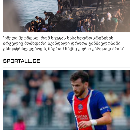
კუპატაძე
16:56 / 10-08-2026
Volvo 365 - ერთი წელი
ავტომობილის ფლობასთან
დაკავშირებული ძირითადი
ხარჯების გარეშე
"იმედი ჰქონდათ, რომ სეუტას სასაზღვრო კრიზისის
ირგვლივ მომხდარი სკანდალი დროთა განმავლობაში
განეიტრალდებოდა, მაგრამ საქმე უფრო უარესად არის" -
რა წერს The Daily Telegraph
კატეგორიის ყველა სიახლე
SPORTALL.GE