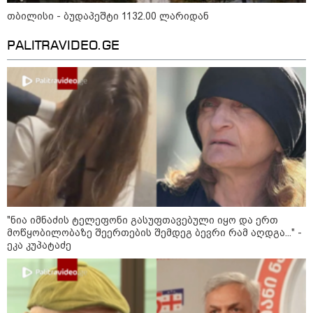
თბილისი - ბუდაპეშტი 1132.00 ლარიდან
PALITRAVIDEO.GE
12:10 / 10-08-2026
რონალდუსა და ჯორჯინას ქორწილის
მოლოდინში ასობით ადამიანი შეიკრიბა
— თუმცა ტაძრიდან სრულიად სხვა
პატარძალი გამოვიდა
"ნია იმნაძის ტელეფონი გასუფთავებული იყო და ერთ
13:25 / 10-08-2026
მოწყობილობაზე შეერთების შემდეგ ბევრი რამ აღდგა..." -
გოლის აღნიშვნისას
ეკა კუპატაძე
ფეხბურთელი გვირაბში
ჩავარდა - გოლი თამაშგარეს
გამო გაუქმდა, ფეხბურთელმა კი
ტრავმა მიიღო (ვიდეო)