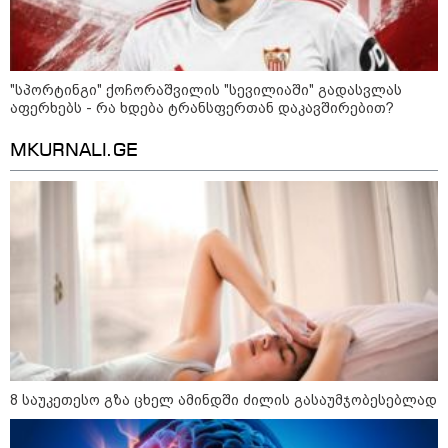
ენერგია კონკრეტულ საქმეებზე მიმართოთ და თავი
აარიდოთ უსარგებლო კამათს.
"სპორტინგი" ქოჩორაშვილის "სევილიაში" გადასვლას
აფერხებს - რა ხდება ტრანსფერთან დაკავშირებით?
MKURNALI.GE
როგორ შევარჩიოთ ჩაფხუტი
სწორად: ზომები, ტიპები და
უსაფრთხოების სტანდარტები
როგორ ავიცილოთ თავიდან
მუდმივი ქაოსი სახლში:
დასახელდა მთავარი მიზეზი,
რატომ არის უწესრიგობა
ყოველდღიური დალაგების
მიუხედავად
ამ ზოდიაქოს ნიშნების ცხოვრება
8 საუკეთესო გზა ცხელ ამინდში ძილის გასაუმჯობესებლად
ძალიან მალე 180 გრადუსით
შეტრიალდება