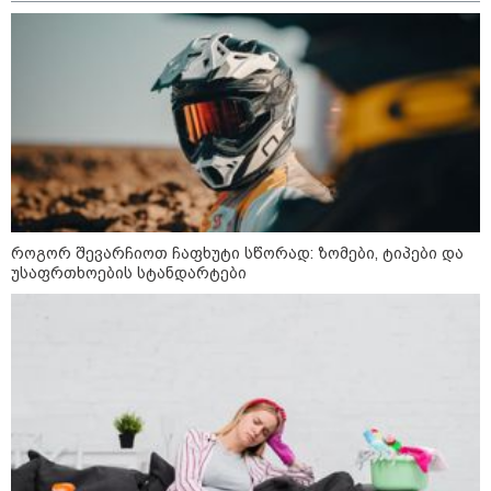
"გაცნობებთ, რომ მე და ადვოკატი
მარიამ დურგლიშვილი ამიერიდან
აღარ გავაგრძელებთ გიორგი
ჭიღლაძის ინტერესების დაცვას" -
ადვოკატი ლაშა კაპანაძე
განცხადებას ავრცელებს
მსოფლიო
როგორ შევარჩიოთ ჩაფხუტი სწორად: ზომები, ტიპები და
უსაფრთხოების სტანდარტები