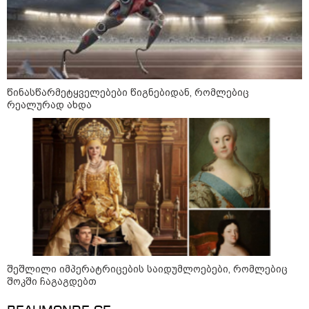
რუსულენოვან ბლოგერთან
ინტერვიუზე
13:00 / 10-08-2026
"გადახედეთ, რა მონაცემებია
ევროპული ქვეყნების რუსეთთან
სავაჭრო ურთიერთობების
თვალსაზრისით, მას შემდეგ,
რაც რუსეთ-უკრაინის ომი
წინასწარმეტყველებები წიგნებიდან, რომლებიც
გაჩაღდა" - კახა კალაძე
რეალურად ახდა
12:25 / 10-08-2026
"ანტირუსული რიტორიკით
გამორჩეულ "ნაცაქტივისტებს“
წლების განმავლობაში
რუსეთიდან სარგებლის
მიღებაზე უარი არ უთქვამთ -
ყველაფერი 2022 წლის შემდეგ
შეიცვალა" - ნინო წილოსანი
კატეგორიის ყველა სიახლე
შეშლილი იმპერატრიცების საიდუმლოებები, რომლებიც
შოკში ჩაგაგდებთ