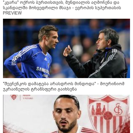
"კვარა" ოქროს ბურთისთვის, მუნდიალის აღმოჩენა და
სკანდალში მოხვედრილი მსაჯი - ევროპის სუპერთასის
PREVIEW
კატეგორიები
დღის ზოგადი
10
ასტროლოგიური
"შევჩენკოს დამატება არასდროს მინდოდა" - მოურინიომ
პროგნოზი
უკრაინელის ტრანსფერი გაიხსენა
აგვისტო
ეს დღე ხელსაყრელია ახალი კვირის დაგეგმვისა და
პრიორიტეტების განსაზღვრისთვის. გონება განსაკუთრებით
მკაფიოდ მუშაობს, რაც დაგეხმარებათ, რთულ ამოცანებს
მარტივი და პრაქტიკული გადაწყვეტა მოუძებნოთ. ეცადეთ,