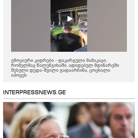
19:10 / 10-08-2026
კოლუმბიაში მიწისძვრას
მსხვერპლი მოჰყვა -
განახლებული ცნობები სტიქიის
ეპიცენტრიდან
ემოციური კადრები - დაკარგული მამაკაცი,
რომელმაც წალენჯიხაში, ადიდებულ მდინარეში
18:21 / 10-08-2026
შესული დედა-შვილი გადაარჩინა, ცოცხალი
მიწისძვრას კოლუმბიაში
იპოვეს
უმძიმესი შედეგები მოჰყვა -
დანგრეული შენობები, ხიდები,
არიან დაშავებულები (ვიდეო)
INTERPRESSNEWS.GE
კატეგორიის ყველა სიახლე