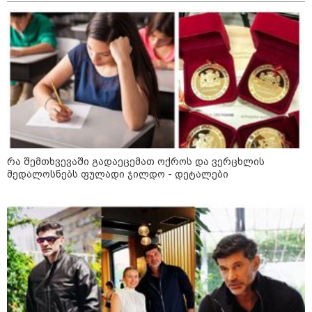
10:54 / 10-08-2026
ქურდობა თვითმფრინავის ბორტზე:
პოლიციამ ჩინეთის 2 მოქალაქე დააკავა -
რა ინფორმაციას ავრცელებს შსს
21:50 / 10-08-2026
გორში, მანქანა ქალს დაეჯახა -
რა დეტალები ხდება ცნობილი?
რა შემთხვევაში გადაეცემათ ოქროს და ვერცხლის
მედალოსნებს ფულადი ჯილდო - დეტალები
20:38 / 10-08-2026
გურამ დადიანიძის
გაუჩინარების საქმის
ფარგლებში შსს ტერიტორიის
ხელახალ შემოწმებას იწყებს -
შსს განცხადებას ავრცელებს