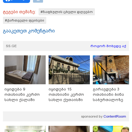
ტეგები თემაზე:
#ზაფხულის ცხელი დღეებო
#ქართველი ფეისები
გააკეთეთ კომენტარი
SS.GE
როგორ მოხვდე აქ
14:58 / 10-08-2026
"მოვუწოდებთ შსს-ს, სასწრაფოდ გამოიძიოს
ჟურნალისტ კობა ფარტენაძეზე გახშირებული
თავდასხმები" - საქართველოს ჟურნალისტური
ეთიკის ქარტია
იყიდება 9
იყიდება 15
გირავდება 3
ოთახიანი კერძო
ოთახიანი კერძო
ოთახიანი ბინა
სახლი ქალაში
სახლი ქუთაისში
საბურთალოზე
sponsored by
ContentRoom