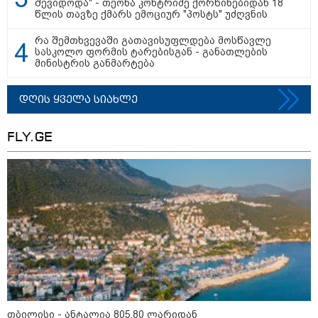
შევიდოდა" - თეონა კონტრიძე ქორწინებიდან 18
წლის თავზე ქმარს ემოციურ "პოსტს" უძღვნის
რა შემთხვევაში გათავისუფლდება მოსწავლე
მნიშვნელოვანი ინფორმაცია
სასკოლო ფორმის ტარებისგან - განათლების
მინისტრის განმარტება
დღის ყველა სიახლე
FLY.GE
11:13 / 05-08-2026
Hisense წარმოგიდგენთ გზავნილს "ინოვაციები
უკეთესი ცხოვრებისათვის" FIFA-ს 2026 წლის
მსოფლიო ჩემპიონატზე™
თბილისი - ანტალია 805.80 ლარიდან