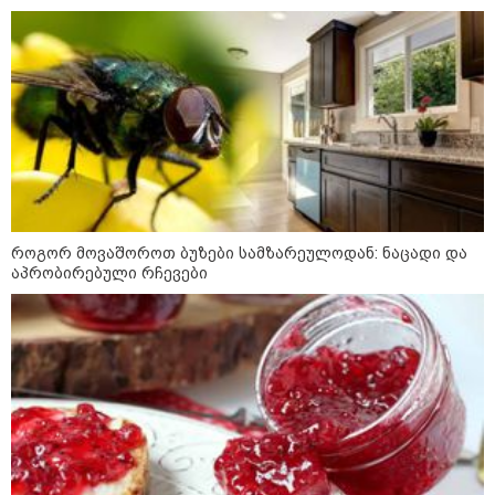
12:20 / 04-08-2026
"როცა კანონიკიდან
გამომდინარე, მართებულად
მიგვაჩნია, რომ ადამიანის
გასვენება ტაძრიდან არ მოხდეს,
ეს მგლოვიარეს ისეთი
სიყვარულითა უნდა ავუხსნათ,
რომ შფოთვა არ დაიბადოს" -
დედა სიდონია
16:02 / 03-08-2026
"15 წლის წინ ჩადენილი
დანაშაული, 5-ჯერ შეცვლილი
მოსამართლე, 4-ჯერ თავიდან
დაწყებული საქმე... მადლობა
როგორ მოვაშოროთ ბუზები სამზარეულოდან: ნაცადი და
პროკურატურას, მათ გარეშე ეს
აპრობირებული რჩევები
შედეგი არ დადგებოდა" - ქეთა
ხარძიანი
12:12 / 02-08-2026
“როდესაც ზღვაზე დასვენება
უფრო დიდი პრიორიტეტია,
ვიდრე პოლიტიკური პატიმრები,
ბრძოლა ან პოლიტსაბჭოს
სხდომა, ბევრ რამეზე
მეტყველებს“ - ანა წითლიძე
თინა ბოკუჩავაზე