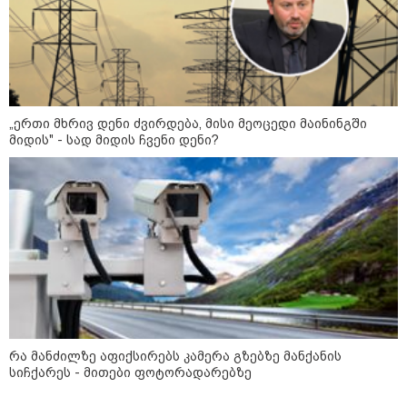
სამსახურის თანამშრომლებმა
ნაგვის მანქანაში იპოვეს
11:10 / 05-08-2026
"სირცხვილი შიგნიდან
მღრღნიდა“ - FBI-ის აგენტმა
აღიარა, რომ "მტრული ქვეყნის“
„ერთი მხრივ დენი ძვირდება, მისი მეოცედი მაინინგში
ანგარიშებიდან 1 მილიონი
მიდის" - სად მიდის ჩვენი დენი?
დოლარი მოიპარა
კატეგორიის ყველა სიახლე
მკითხველის რჩევით
რა მანძილზე აფიქსირებს კამერა გზებზე მანქანის
სიჩქარეს - მითები ფოტორადარებზე