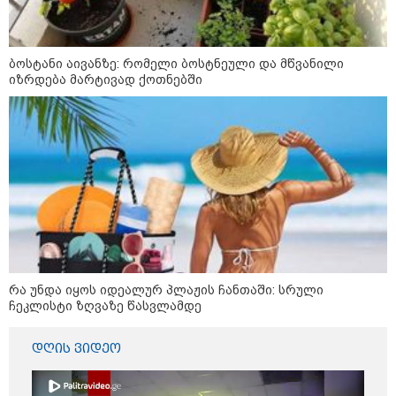
რომ ნია არაფერშუაში არაა?!" -
გიგა ავალიანის საქმეზე ნია
იმნაძეს აკავებენ
ბოსტანი აივანზე: რომელი ბოსტნეული და მწვანილი
იზრდება მარტივად ქოთნებში
ავტომობილი ქვეითს დაეჯახა -
ვრცელდება შემაძრწუნებელი
კადრები მერაბ კოსტავას ქუჩიდან
რამ გამოწვია საქართველოს
ელექტროენერგეტიკული სისტემის
სრული გათიშვა - რა დეტალები
ხდება ცნობილი?
რა უნდა იყოს იდეალურ პლაჟის ჩანთაში: სრული
ჩეკლისტი ზღვაზე წასვლამდე
დღის ვიდეო
პოლიტიკა