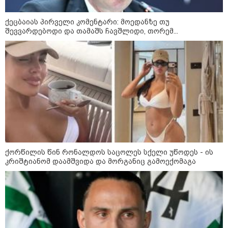
კასპიის ზღვა: სამი ქვეყნის
დაპირისპირების ახალი
ქეცბაიას პირველი კომენტარი: მოედანზე თუ
ადგილი - რა სტრატეგიული
შევვარდებოდი და თამაშს ჩავშლიდი, თორემ...
მნიშვნელობა აქვს ამ ადგილს
09:42 / 22-07-2026
რუსეთის ქალაქებში,
კრასნოდარსა და ნევინომისკში,
Wildberries-ის ლოგისტიკურ
ცენტრებზე თავდასხმა მოხდა-
არიან დაშავებულები
08:51 / 22-07-2026
ქორწილის წინ რონალდოს საცოლეს სქელი უწოდეს - ის
ზელენსკიმ ფედოროვის
კრიშტიანომ დაამშვიდა და მორგანიც გამოექომაგა
შემდეგ, სირსკიც გაუშვა - ვინ
იქნება უკრაინის შეიარაღებული
ძალების ახალი
მთავარსარდალი?
კატეგორიის ყველა სიახლე