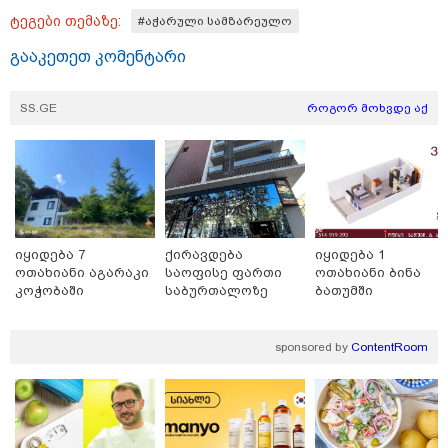
ტეგები თემაზე:
#აჭარული სამზარეულო
15:16 / 05-08-2026
გააკეთეთ კომენტარი
თინა ბოკუჩავა "ნაციონალური მოძრაობის"
ყრილობაზე მივიდა - "სამი მიზეზით ვარ აქ..."
SS.GE
როგორ მოხვდე აქ
იყიდება 7
ქირავდება
იყიდება 1
ოთახიანი აგარაკი
საოფისე ფართი
ოთახიანი ბინა
კოჭობაში
საბურთალოზე
ბათუმში
sponsored by
ContentRoom
13:59 / 05-08-2026
"ბათუმელმა გოგონამ ისლამი მიიღო... ეს ნაბიჯი
პირად ცხოვრებაში დაგეგმილ სიახლეს დაემთხვა" -
რას წერს თურქული მედია ქართველ ქალზე