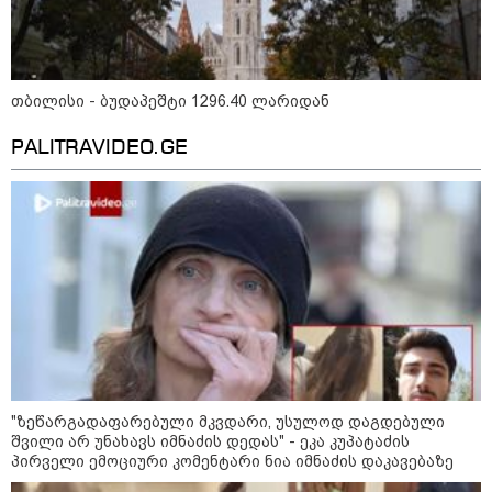
თბილისი - ბუდაპეშტი 1296.40 ლარიდან
მნიშვნელოვანი ინფორმაცია
PALITRAVIDEO.GE
11:58 / 03-08-2026
ოქროსფერი კანი და წვნიანი შიგთავსი: როგორ
მოვამზადოთ სწორად პრემიუმ ხარისხის სოსისი -
"ზეწარგადაფარებული მკვდარი, უსულოდ დაგდებული
რჩევები "შეფმაისტერის" ტექნოლოგისგან
შვილი არ უნახავს იმნაძის დედას" - ეკა კუპატაძის
პირველი ემოციური კომენტარი ნია იმნაძის დაკავებაზე