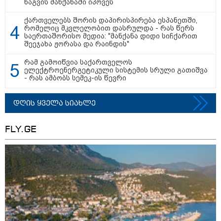
ნაგვის მანქანაში იპოვეს
თუმცა უარს ამბობს... იქცევა ისე,
თითქოს, არაფერი მომხდარა" -
ქართველებს შორის დაპირისპირება ესპანეთში,
ტარიელ კაკაბაძე
რომელიც მკვლელობით დასრულდა - რას წერს
საერთაშორისო მედია: "მანქანა დიდი სიჩქარით
შეეჯახა ჟორასა და რაინდის"
12:38 / 05-08-2026
იტალიაში ქალმა, ლატარიის
რამ გამოიწვია საქართველოს
ბილეთი, რომელმაც 1 მლნ
ელექტროენერგეტიკული სისტემის სრული გათიშვა
მოიგო, შემთხვევით ნაგავში
- რას ამბობს სემეკ-ის წევრი
გადააგდო - ის დასუფთავების
სამსახურის თანამშრომლებმა
ნაგვის მანქანაში იპოვეს
დღის ყველა სიახლე
14:58 / 05-08-2026
რას ამბობს პრემიერი სამ
FLY.GE
უნივერსიტეტში დაგეგმილ
სიახლეებზე