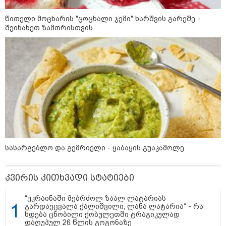
კატეგორიის ყველა სიახლე
წითელი მოცხარის "ცოცხალი ჯემი" ხარშვის გარეშე -
შეინახეთ ზამთრისთვის
საზამთროს გამყიდველთან
სამკვდრო-სასიცოცხლო
„კუკუდამალობანა“ - რუსული
დრონის „საბრძოლო-კომიკური“
ვიდეო
"ომი, რომელსაც მთელი
მსოფლიოს შთანთქმა შეუძლია:
დონალდ ტრამპმა აღარ იცის,
სასარგებლო და გემრიელი - ყაბაყის გუაკამოლე
როგორ მოიქცეს" -The New York
Times
კვირის კითხვადი სტატიები
კიევი ისევ სასტიკად დაიბომბა -
ამდენი ბალისტიკური რაკეტა
“უკრაინაში მებრძოლ ზაალ ლატარიას
მსოფლიოს არც ერთი ქალაქისკენ
გარდაეცვალა ქალიშვილი, ლანა ლატარია“ - რა
არ გაუშვიათ: პუტინის ახალი
ხდება ცნობილი ქობულეთში ტრაგიკულად
დაღუპულ 26 წლის გოგონაზე
ანტირეკორდი