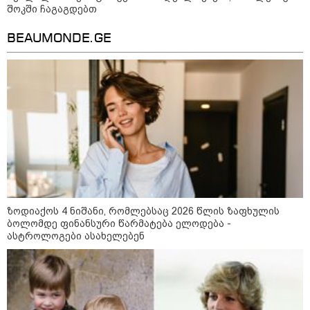
შოკში ჩაგაგდებთ
09:12 / 05-08-2026
14 გარდაცვლილი, 22
დაშავებული, მასშტაბური
BEAUMONDE.GE
ხანძარი - რუსეთმა კიევზე
იერიში ბალისტიკური
რაკეტებით მიიტანა
14:13 / 04-08-2026
მორიგი თავდასხმა რუსეთში,
ნავთობგადამამუშავებელ
ქარხანაზე - რა დეტალებია
ცნობილი
ზოდიაქოს 4 ნიშანი, რომლებსაც 2026 წლის ზაფხულის
09:20 / 04-08-2026
ბოლომდე ფინანსური წარმატება ელოდება -
შვიდი გარდაცვლილი და 40
დაშავებული - რუსეთში
ასტროლოგები ასახელებენ
აცხადებენ, რომ უკრაინული
დრონი დამსვენებლებით სავსე
სანაპიროზე აფეთქდა (ვიდეო)