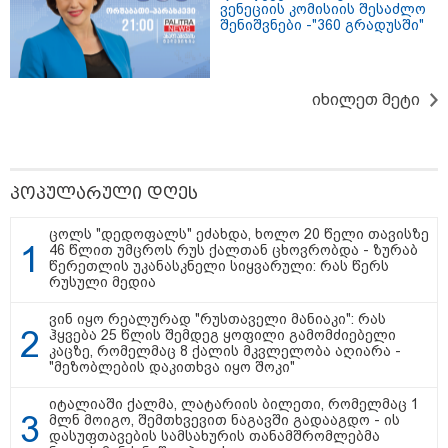
ვენეციის კომისიის შესაძლო
შენიშვნები -"360 გრადუსში"
იხილეთ მეტი
11:13 / 05-08-2026
Hisense წარმოგიდგენთ გზავნილს "ინოვაციები
უკეთესი ცხოვრებისათვის" FIFA-ს 2026 წლის
მსოფლიო ჩემპიონატზე™
პოპულარული დღეს
ცოლს "დედოფალს" ეძახდა, ხოლო 20 წელი თავისზე
46 წლით უმცროს რუს ქალთან ცხოვრობდა - ზურაბ
13:48 / 05-08-2026
წერეთლის უკანასკნელი სიყვარული: რას წერს
"გუშინ მანგლისიდან გავიდა და
რუსული მედია
არ დაბრუნებულა" - ოჯახი
დაკარგულ ქალს ეძებს
ვინ იყო რეალურად "რუსთაველი მანიაკი": რას
ჰყვება 25 წლის შემდეგ ყოფილი გამომძიებელი
კაცზე, რომელმაც 8 ქალის მკვლელობა აღიარა -
"მეზობლების დაკითხვა იყო შოკი"
14:17 / 05-08-2026
იტალიაში ქალმა, ლატარიის ბილეთი, რომელმაც 1
"ყოველდღე ახალ “სიურპრიზს”
მლნ მოიგო, შემთხვევით ნაგავში გადააგდო - ის
ვაწყდები... დღეს უნდა
დასუფთავების სამსახურის თანამშრომლებმა
შევხვედროდი გურამის მამიდას,