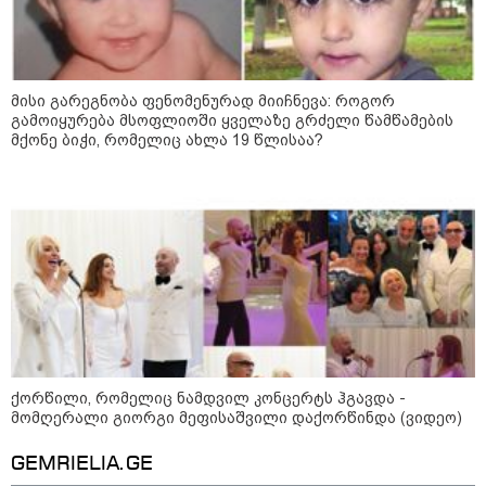
მისი გარეგნობა ფენომენურად მიიჩნევა: როგორ
გამოიყურება მსოფლიოში ყველაზე გრძელი წამწამების
მქონე ბიჭი, რომელიც ახლა 19 წლისაა?
09:32 / 05-08-2026
"4 დღე უწყლოდ და უპუროდ გაატარეს,
მათ სიცოცხლე დავუბრუნეთ" - ქართველი
მეზღვაური წერს, რომ 36 მიგრანტი, მათ
შორის, ორსული გოგონა გადაარჩინა
09:33 / 05-08-2026
"მამის მიერ ცოტნესთვის
დატოვებულ სახლში
თვითნებურად ცხოვრობს
ქორწილი, რომელიც ნამდვილ კონცერტს ჰგავდა -
ადამიანი, რომელიც ზვიადის
მომღერალი გიორგი მეფისაშვილი დაქორწინდა (ვიდეო)
ანდერძში ერთი სიტყვითაც კი
არ არის მოხსენიებული" - ანა
ჯაბაური
GEMRIELIA.GE