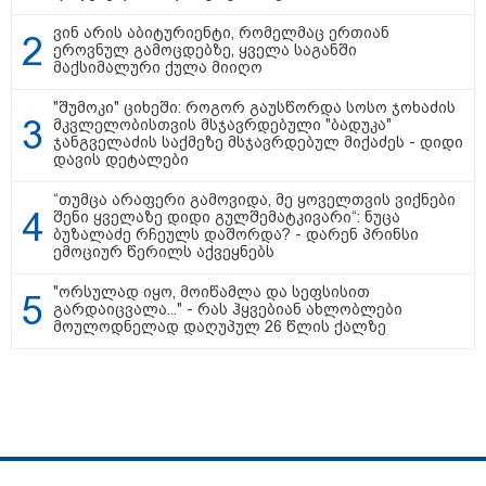
ვინ არის აბიტურიენტი, რომელმაც ერთიან
შტურმი ტვინზე და პოლიტიკური
ეროვნულ გამოცდებზე, ყველა საგანში
პოლარიზაციის მეტასტაზები: რა
მაქსიმალური ქულა მიიღო
ემართება ადამიანის ფსიქიკას,
როდესაც მედიიდან და
"შუმოკი" ციხეში: როგორ გაუსწორდა სოსო ჯოხაძის
სოცქსელებიდან მუდმივად
მკვლელობისთვის მსჯავრდებული "ბადუკა"
ლანძღვა-გინება ესმის?! -
ჯანგველაძის საქმეზე მსჯავრდებულ მიქაძეს - დიდი
ფსიქოლოგ ზურა მხეიძის ანალიზი
დავის დეტალები
“თუმცა არაფერი გამოვიდა, მე ყოველთვის ვიქნები
შენი ყველაზე დიდი გულშემატკივარი“: ნუცა
ბუზალაძე რჩეულს დაშორდა? - დარენ პრინსი
სამართალი
ემოციურ წერილს აქვეყნებს
"ორსულად იყო, მოიწამლა და სეფსისით
გარდაიცვალა..." - რას ჰყვებიან ახლობლები
მოულოდნელად დაღუპულ 26 წლის ქალზე
სპეცპროექტები
ჩვენ შესახებ
რეკლამა