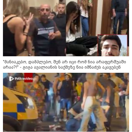
მსოფლიო
"მანიაკებო, დამპლებო, შენ არ იცი რომ ნია არაფერშუაში
არაა?!" - გიგა ავალიანის საქმეზე ნია იმნაძეს აკავებენ
14:08 / 05-08-2026
ლაიფციგის აეროპორტში უკრაინულ
თვითმფრინავთან ახლოს ასაფეთქებელი