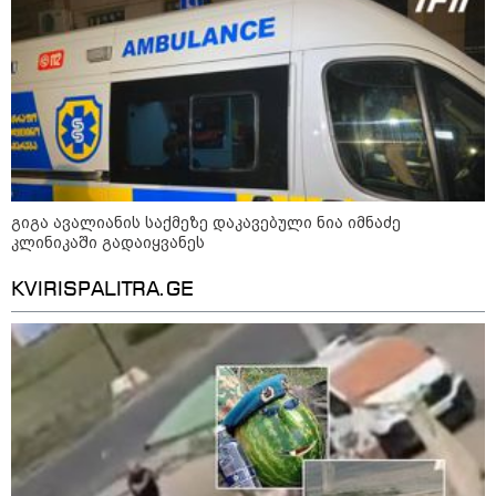
"სკოლის ფორმების
რეალიზაცია 1-ელი
სექტემბრიდან დაიწყება და
იქნება როგორც საცალო, ასევე
ონლაინ გაყიდვის რეჟიმი" -
გივი მიქანაძე
კატეგორიის ყველა სიახლე
გიგა ავალიანის საქმეზე დაკავებული ნია იმნაძე
კლინიკაში გადაიყვანეს
KVIRISPALITRA.GE
2027 წელს დასასრულებელი
ბინების 68% გაყიდულია - კვლევა
„ერთი მხრივ დენი ძვირდება, მისი
მეოცედი მაინინგში მიდის" - სად
მიდის ჩვენი დენი?