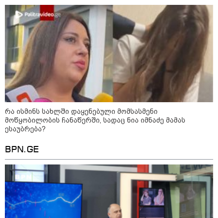
განცხადებას ავრცელებს
შეხვდებოდა“
„ფასები 2-3 წელში გაორმაგდება“
- ლოკაციები თბილისის
შემოგარენში, სადაც შესაძლოა,
მიწები გაძვირდეს
სამართალი
რა ისმინს სახლში დაყენებული მომსასმენი
მოწყობილობის ჩანაწერში, სადაც ნია იმნაძე მამას
ესაუბრება?
BPN.GE