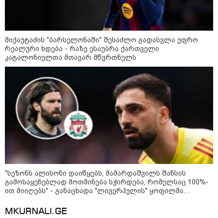
მიქაუტაძის "ბარსელონაში" შესაძლო გადასვლა უფრო
რეალური ხდება - რაზე ესაუბრა ქართველი
კატალონიელთა მთავარ მწვრთნელს
09:00 / 07-08-2026
18 წელი აგვისტოს ომიდან - ტრაგიკული
მოვლენების ქრონოლოგია, რომელიც
"სეზონს ალისონი დაიწყებს, მამარდაშვილს შანსის
შესაძლოა, აღარ გვახსოვს
გამოსაყენებლად მოთმინება სჭირდება, რომელსაც 100%-
ით მიიღებს" - განაცხადა "ლივერპულის" ყოფილმა
მეკარემ
22:28 / 07-08-2026
MKURNALI.GE
სად იზღუდება მოძრაობა -