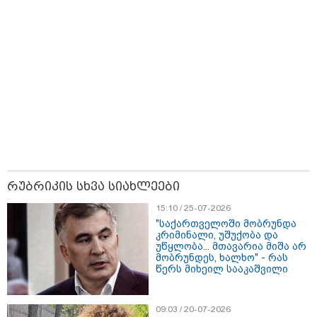
12:20 / 04-08-2026
"როცა კანონიკიდან
გამომდინარე, მართებულად
მიგვაჩნია, რომ ადამიანის
გასვენება ტაძრიდან არ მოხდეს,
ეს მგლოვიარეს ისეთი
სიყვარულითა უნდა ავუხსნათ,
რომ შფოთვა არ დაიბადოს" -
დედა სიდონია
კატეგორიის ყველა სიახლე
მკითხველის რჩევით
რუბრიკის სხვა სიახლეები
15:10 / 25-07-2026
"საქართველოში მობრუნდა
კრიმინალი, უშუქობა და
უწყლობა... მთავარია მიშა არ
მობრუნდეს, ხალხო" - რას
წერს მიხეილ სააკაშვილი
09:03 / 20-07-2026