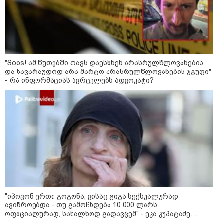
- რუსს, ყაზახს, უკრაინელს,
შვეიცარიელს, იტალიელს,
ამერიკელს, შეუძლია
ჩამოვიდეს, დახარჯოს ფული...
არავინ შეზღუდული არაა" -
კალაძე
კატეგორიის ყველა სიახლე
"Soos! ამ წუთებში თავს დაესხნენ არასრულწლოვანების
და სავარაუდოდ არა მარტო არასრულწლოვანების ჯგუფი"
- რა ინფორმაციას ავრცელებს ადვოკატი?
„რიკოთის მსგავსი რთული
საინჟინრო ობიექტების მოვლა-
პატრონობა განსაკუთრებულ
პასუხისმგებლობას მოითხოვს“-
რატომ გახდა საჭირო გზების
მოვლა-პატრონობისთვის
სახელმწიფო კომპანიის შექმნა
„რუსთაველზე მდებარე
სასტუმროები 40-50%-იან
"იპოვონ ერთი გოგონა, ვისაც გიგა სექსუალურად
გაუქმებებს იღებენ, საკმაოდ დიდი
ავიწროებდა - თუ გამოჩნდება 10 000 ლარს
ზარალისკენ წავალთ - მეგონა,
ოფიციალურად, სახალხოდ გადავცემ" - ეკა კუპატაძე
ვიღაც მოიფიქრებდა და ბიზნესს