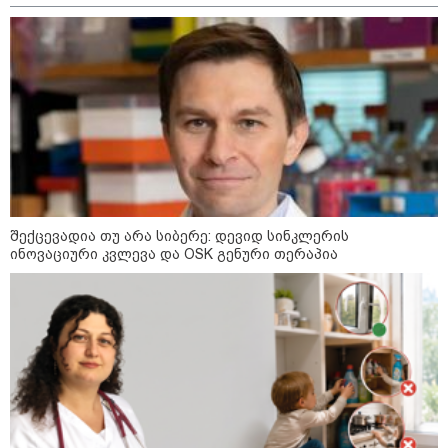
თბილისის მერია ინფორმაციას
ავრცელებს
21:30 / 07-08-2026
თბილისში, ლოზუნგით
„გვახსოვს გმირები, გვახსოვს
მტერი” მსვლელობა
მიმდინარეობს
შექცევადია თუ არა სიბერე: დევიდ სინკლერის
ინოვაციური კვლევა და OSK გენური თერაპია
20:58 / 07-08-2026
"იპოვონ ერთი გოგონა, ვისაც
გიგა სექსუალურად ავიწროებდა
- თუ გამოჩნდება ასეთი
გოგონა, 10 000 ლარს
ოფიციალურად, სახალხოდ
გადავცემ" - გიგა ავალიანის
დედა განცხადებას ავრცელებს
18:21 / 07-08-2026
"ვიდეოს ნახვა ჩემთვის იყო