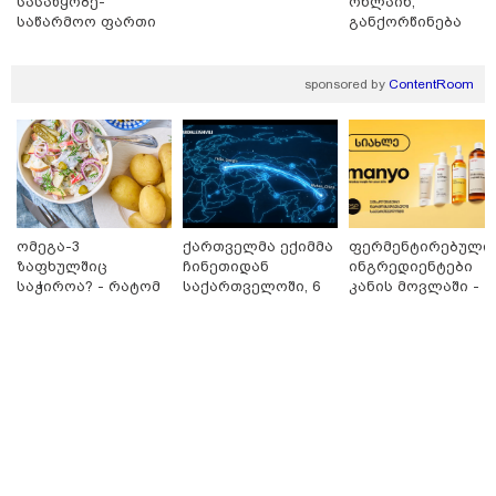
სასაწყობე-
ონლაინ,
საწარმოო ფართი
განქორწინება
10:58 / 06-08-2026
ლილოში
ემიგრანტებისათვ
"დადგება დრო და თქვენი
საქართველოში
დღევანდელი "პოსტაობა"
ჩამოსვლის გარეშ
sponsored by
ContentRoom
საკუთარ თავთან
შეგარცხვენთ... თქვენი
შეცდომა არის დანაშაულის
ტოლფასი" - ეკა კუპატაძე ნანუკა
ჟორჟოლიანს
09:33 / 05-08-2026
"მამის მიერ ცოტნესთვის
დატოვებულ სახლში
ომეგა-3
ქართველმა ექიმმა
ფერმენტირებული
თვითნებურად ცხოვრობს
ზაფხულშიც
ჩინეთიდან
ინგრედიენტები
ადამიანი, რომელიც ზვიადის
ანდერძში ერთი სიტყვითაც კი
საჭიროა? - რატომ
საქართველოში, 6
კანის მოვლაში -
არ არის მოხსენიებული" - ანა
არ უნდა ვთქვათ
000 კილომეტრის
კორეული
ჯაბაური
უარი თევზზე ცხელ
დაშორებით,
ინოვაციური
დღეებში
ტელერობოტული
ბრენდი Manyo
09:32 / 05-08-2026
ოპერაცია ჩაატარა
საქართველოშია
"4 დღე უწყლოდ და უპუროდ
- ისტორია
გაატარეს, მათ სიცოცხლე
დაწერილია
დავუბრუნეთ" - ქართველი
მეზღვაური წერს, რომ 36
მიგრანტი, მათ შორის, ორსული
გოგონა გადაარჩინა