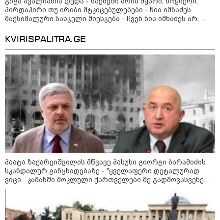
გიგა ავალიანის დედა - საქმეში არის მყარი, ნოყიერი,
23:40 / 07-08-2026
პირდაპირი თუ ირიბი მტკიცებულებები - ნია იმნაძეს
იტალიამ ყველა ქალაქში
მაქსიმალური სასჯელი მიესჯება - ჩვენ ნია იმნაძეს არ
განგაშის წითელი დონე
გამოაცხადა
ვედავებით იმას, რომ ეუბნება: “წადი, მოკალი“, ეს
დაკვეთაა, ჩვენ ვამბობთ, წაქეზებას, მანიპულირებას
KVIRISPALITRA.GE
22:45 / 07-08-2026
14 წლის მოზარდმა საკუთარი
პაპა და ბებია მოკლა, შემდეგ კი
სკოლაში ცეცხლი გახსნა - რა
დეტალები ხდება ცნობილი
ბანგკოკში მომხდარი
ტრაგედიიდან
13:24 / 07-08-2026
ევროპაში საწვავის ფასები
პაატა ზაქარეიშვილის მწვავე პასუხი გიორგი ბარამიძის
მკვეთრად შეიცვალა - რომელ
ქვეყნებშია ბენზინი ყველაზე
სკანდალურ განცხადებაზე - "ყველაფერი დეტალურად
ძვირი და ყველაზე იაფი
ვიცი... კამანში მოკლული ქართველები მე გადმოვასვენე...
ბარამიძე კი ტყუის"
09:05 / 07-08-2026