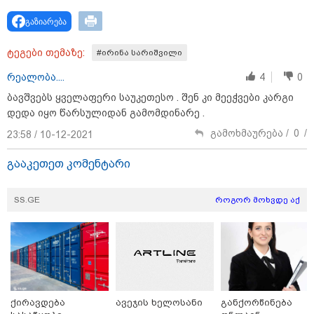
გაზიარება
ტეგები თემაზე:
#ირინა სარიშვილი
რეალობა....
4
0
ბავშვებს ყველაფერი საუკეთესო . შენ კი მეეჭვები კარგი
დედა იყო წარსულიდან გამომდინარე .
გამოხმაურება /
0
/
23:58 / 10-12-2021
გააკეთეთ კომენტარი
15:42 / 07-08-2026
SS.GE
როგორ მოხვდე აქ
"საიდან იცის, მან სინამდვილეში რა
ხდებოდა... აფხაზეთის ომში თუ არ
ვცდები სამჯერ არის ნამყოფი, არც
ერთხელ 10 დღეს არ ცდებოდა" - გია
ყარყარაშვილი გიორგი ბარამიძის
განცხადებაზე
ქირავდება
ავეჯის ხელოსანი
განქორწინება