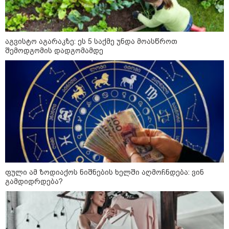
მიწოდება, რომ მასწავლებელი
სექსუალურად ავიწროებდა,
კატეგორიის ყველა სიახლე
ფაქტობრივად, წაქეზება იყო" -
პროკურორი
აგვისტო აგარაკზე: ეს 5 საქმე უნდა მოასწროთ
შემოდგომის დადგომამდე
ფული ამ ზოდიაქოს ნიშნების ხელში აღმოჩნდება: ვინ
გამდიდრდება?
კატეგორიები