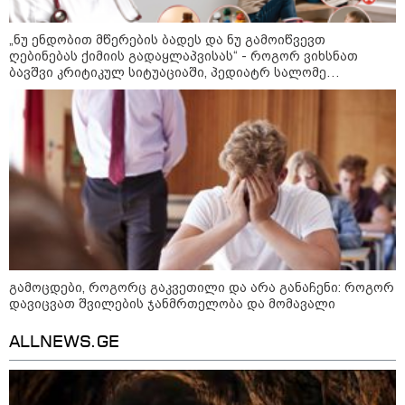
სიკვდილი - ისეთი ხმა აქვს,
თითქოს ეხვეწება, ცუდად არის"
- 12 წლის წინ გაუჩინარებული
„ნუ ენდობით მწერების ბადეს და ნუ გამოიწვევთ
ბიჭის დედა გავრცელებულ
ღებინებას ქიმიის გადაყლაპვისას“ - როგორ ვიხსნათ
ვიდეოზე პირველ კომენტარს
ბავშვი კრიტიკულ სიტუაციაში, პედიატრ სალომე
აკეთებს
ახვლედიანის რჩევები
კატეგორიის ყველა სიახლე
პაატა ზაქარეიშვილის მწვავე
პასუხი გიორგი ბარამიძის
სკანდალურ განცხადებაზე -
"ყველაფერი დეტალურად ვიცი...
გამოცდები, როგორც გაკვეთილი და არა განაჩენი: როგორ
კამანში მოკლული ქართველები მე
დავიცვათ შვილების ჯანმრთელობა და მომავალი
გადმოვასვენე... ბარამიძე კი
ტყუის"
აგვისტოს ომში, გორში
ALLNEWS.GE
საბრძოლო ნათლობა მიღებული
რუსული „ისკანდერი“ დღეს კიევის
მთავარ კოშმარად იქცა