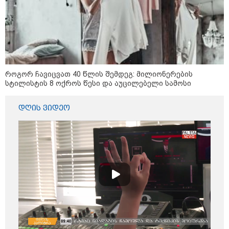
დღის ზოგადი
7
ასტროლოგიური
პროგნოზი
აგვისტო
როგორ ჩავიცვათ 40 წლის შემდეგ: მილიონერების
სტილისტის 8 ოქროს წესი და აუცილებელი სამოსი
8 აგვისტო ახალ შთაგონებასა და ემოციურ სიახლოვეს
მოიტანს. გაიზრდება ინტერესი შემოქმედებითი საქმიანობისა
დღის ვიდეო
და კულტურული ღონისძიებების მიმართ. საღამო
განსაკუთრებით ხელსაყრელია საყვარელ ადამიანებთან
დროის გასატარებლად და თბილი, გულახდილი
საუბრებისთვის.
აგვისტო აგარაკზე: ეს 5 საქმე
უნდა მოასწროთ შემოდგომის