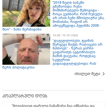
"2018 წელს ბანკში
ვმუშაობდი, რუსი
23:40 / 07-08-2026
23:15 / 07-08-2026
22:49 / 07-08
მომხმარებელი შემოვიდა -
იტალიამ ყველა
ამოუცნობი
"ამ წუთებ
როცა ვუთხარი, რომ რუსული
ქალაქში განგაშის
ანომალიური
დაესხნენ
არ არის ჩემი მშობლიური ენა,
წითელი დონე
მოვლენები - ტრამპის
არასრულ
მომაძახა, რატომ არ
გამოაცხადა
ადმინისტრაციამ “UFO”-
და სავარ
ამოგვწყვიტა პუტინმა 2008-
ს ფაილების მორიგი
მარტო
შიო" - ნინი შერმადინი
პაკეტი გამოაქვეყნა
არასრულ
14:08 / 15-07-2026
ჯგუფი" - 
“დაჟეჟილობები, ტვინის
ინფორმაც
შერყევა მაქვს, რაღაცები არ
თავს დაეს
მახსოვს“ - ზურაბ გირჩი
ჯაფარიძეს ავტომობილი
მაშინ დაეჯახა, როდესაც
სკუტერით
გადაადგილდებოდა: რას
"Soos! ამ წუთებში თავს დაესხნენ
წერს პოლიტიკოსი
არასრულწლოვანების და
სავარაუდოდ არა მარტო
იხილეთ მეტი
არასრულწლოვანების ჯგუფი" - რა
ინფორმაციას ავრცელებს
ადვოკატი?
"იპოვონ ერთი გოგონა, ვისაც გიგა
სექსუალურად ავიწროებდა - თუ
პოპულარული დღეს
გამოჩნდება 10 000 ლარს
ოფიციალურად, სახალხოდ
"მოვიპოვეთ ფარული ჩანაწერი ნია იმნაძესა და