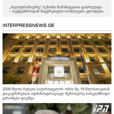
დადგომამდე
„პალიტრანიუსზე“ სეზონი წარმატებით დასრულდა
– სექტემბრიდან მაყურებელს სიახლეები ელოდება
ფული ამ ზოდიაქოს ნიშნების
INTERPRESSNEWS.GE
ხელში აღმოჩნდება: ვინ
გამდიდრდება?
როგორ ჩავიცვათ 40 წლის
შემდეგ: მილიონერების
სტილისტის 8 ოქროს წესი და
აუცილებელი სამოსი
2008 წლის რუსეთ-საქართველოს ომის მე-18 წლისთავთან
დაკავშირებით ადმინისტრაციულ შენობებზე სახელმწიფო
დროშები დაეშვა
მსოფლიო