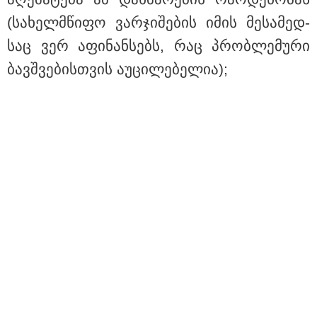
(სა­ხელ­მწი­ფო ვარ­ჯი­შე­ბის იმის მე­სა­მედ­
საც ვერ აფი­ნან­სებს, რაც პრობ­ლე­მუ­რი
ბავ­შვე­ბის­თვის აუ­ცი­ლე­ბე­ლია);
15:47 / 07-08-2026
Tower Group და BREEAM - ხარისხის საერთაშორისო
სტანდარტი ქართულ დეველოპმენტში