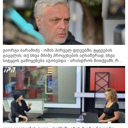
გიორგი ბარამიძე - ომის პირველ დღეებში, ტყვეების
გაცვლის, თუ სხვა მძიმე პროცესების აღსაწერად, სხვა
სიტყვის გამოყენება აჯობებდა - არასდროს მითქვამს, რომ
ჩვენები ხელებაწეულს ან დატყვევებულს "ხვრეტდნენ", ეგ
არასდროს მინახავს და არც რაიმე ფაქტი ვიცი
09:52 / 07-08-2026
"რაკეტები ჩვენც გვჭირდება" - დონალდ
ტრამპი უკრაინისთვის Patriot-ის
რაკეტების გაგზავნაზე