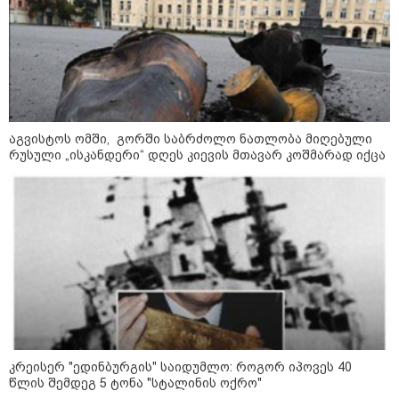
მკვლელობა პირდაპირ ეთერში:
ცნობილ "ტიკტოკერს" ლაივის
დროს ესროლეს, ის ადგილზე
გარდაიცვალა - რას ამბობს
მომხდარზე მექსიკის პოლიცია
კატეგორიის ყველა სიახლე
აგვისტოს ომში, გორში საბრძოლო ნათლობა მიღებული
რუსული „ისკანდერი“ დღეს კიევის მთავარ კოშმარად იქცა
2008 წლის რუსეთ-საქართველოს
ომის მე-18 წლისთავთან
დაკავშირებით ადმინისტრაციულ
შენობებზე სახელმწიფო დროშები
დაეშვა
გიორგი ბარამიძე - ომის პირველ
კრეისერ "ედინბურგის" საიდუმლო: როგორ იპოვეს 40
დღეებში, ტყვეების გაცვლის, თუ
წლის შემდეგ 5 ტონა "სტალინის ოქრო"
სხვა მძიმე პროცესების