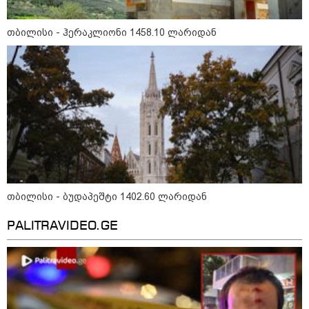
"2008 წელს საქართველო
გადავარჩინეთ - აი, 2012 წლის
"გამარჯვება" ვინც იზეიმეთ,
თბილისი - ჰერაკლიონი 1458.10 ლარიდან
სწორედ ეგ იყო ქართული
ისტორიული კატასტროფა და
რაც რუსმა ჯარით ვერ აიღო,
შიდა ღალატით გაინაღდა" -
მიხეილ სააკაშვილი
14:20 / 07-08-2026
"ჩემი აზრით, ენამ გაუსწრო
აზრს და არ არის ეს კარგი,
თუმცა თუ რაიმეში არ მეპარება
ეჭვი, გიორგი ბარამიძის
პატრიოტიზმია" - ნიკა გვარამია
13:42 / 07-08-2026
თბილისი - ბუდაპეშტი 1402.60 ლარიდან
"საქართველო მშვიდი ქვეყანაა,
სტუმართმოყვარე ხალხი ვართ
PALITRAVIDEO.GE
და ყველას შეუძლია ჩამოვიდეს,
არავინ შეზღუდული არაა" - კახა
კალაძე
13:27 / 07-08-2026
"სტუმართმოყვარე ხალხი ვართ