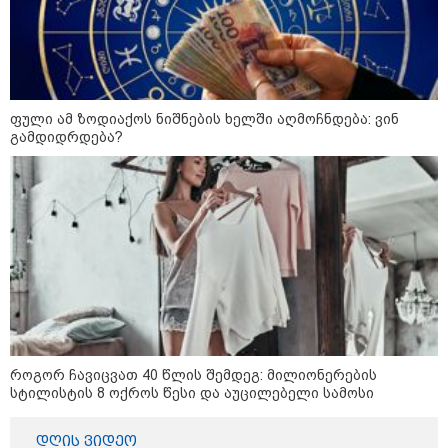
ვიღაც მოიფიქრებდა და ბიზნესს
შეხვდებოდა“
17.2 მლნ ლარი თბილისის
საბავშვო ბაღების საკვებისთვის -
რა პროდუქტებს ყიდულობს
სახელმწიფო
ფული ამ ზოდიაქოს ნიშნების ხელში აღმოჩნდება: ვინ
გამდიდრდება?
„ფასები 2-3 წელში გაორმაგდება“
- ლოკაციები თბილისის
შემოგარენში, სადაც შესაძლოა,
მიწები გაძვირდეს
მსოფლიო
როგორ ჩავიცვათ 40 წლის შემდეგ: მილიონერების
სტილისტის 8 ოქროს წესი და აუცილებელი სამოსი
დღის ვიდეო