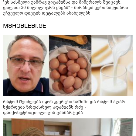
"ეს სასმელი უამრავ ვიტამინსა და მინერალს შეიცავს.
დილით 30 მილილიტრს ვსვამ" - მირანდა კერი საკუთარი
კრეისერ "ედინბურგის" საიდუმლო:
უჩვეულო დიეტის დეტალებს ასახელებს
როგორ იპოვეს 40 წლის შემდეგ 5
ტონა "სტალინის ოქრო"
MSHOBLEBI.GE
ედუარდ შევარდნაძის
სკანდალური საჩუქარი პუტინს და
რუსეთის პრეზიდენტის მუქარა,
რომელიც 6 წლის შემდეგ
აასრულა
სექტემბერ-ოქტომბერში პუტინი
აღმოსავლეთ ევროპას
დაარტყამს?! - ლაშა
ძებისაშვილის ანალიზი: "რუსები
რატომ შეიძლება იყოს კვერცხი საშიში და რატომ აღარ
მობი­ლიზაციისთვის ემზადებიან -
სჭირდება ზრდასრულ ადამიანს რძე -
500 000-მდე კაცი უნდა გაიწვიონ
ფსიქონუტრიციოლოგის განმარტება
ომში"