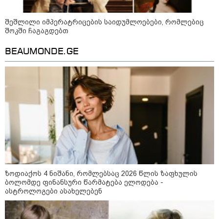
მოვლენების ქრონოლოგია, რომელიც
შესაძლოა, აღარ გვახსოვს
შეშლილი იმპერატრიცების საიდუმლოებები, რომლებიც
შოკში ჩაგაგდებთ
14:38 / 07-08-2026
BEAUMONDE.GE
სასკოლო ფორმების ჩინეთიდან
საქართველოში მოწოდება სამ
ეტაპად მოხდება - დეტალები
11:42 / 07-08-2026
რატომ ჩაბნელდა საქართველო
მესამედ და გველოდება თუ არა
ზამთარში მასშტაბური
ენერგოკრიზისი - "პრობლემის
მოგვარებას დაახლოებით ერთი
თვე დასჭირდება"
ზოდიაქოს 4 ნიშანი, რომლებსაც 2026 წლის ზაფხულის
ბოლომდე ფინანსური წარმატება ელოდება -
23:14 / 06-08-2026
ასტროლოგები ასახელებენ
სამოქალაქო საზოგადოების
წარმომადგენლები 2008 წლის
რუსეთ-საქართველოს აგვისტოს