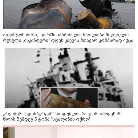
კატეგორიები
აგვისტოს ომში, გორში საბრძოლო ნათლობა მიღებული
რუსული „ისკანდერი“ დღეს კიევის მთავარ კოშმარად იქცა
დღის ზოგადი
7
ასტროლოგიური
პროგნოზი
აგვისტო
ეს დღე გამოირჩევა სტაბილური და მშვიდი ენერგიით. კარგი
პერიოდია დაწყებული საქმეების ბოლომდე მოსაყვანად,
ფინანსური საკითხების გადასამოწმებლად და სამუშაო
სივრცის მოწესრიგებისთვის. თანმიმდევრული მოქმედება და
პრაქტიკული მიდგომა სასურველ შედეგს უდანაკარგოდ
კრეისერ "ედინბურგის" საიდუმლო: როგორ იპოვეს 40
მოგიტანთ.
წლის შემდეგ 5 ტონა "სტალინის ოქრო"