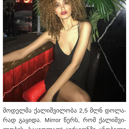
"არ მიმატოვო, გეხვეწები" - 12
წლის წინანდელი ვიდეო და
ახალი გარემოება დაკარგული
ბიჭის საქმეში: რას ამბობს გურამ
დადიანიძის დედა
რატომ ჩაბნელდა საქართველო
მესამედ და გველოდება თუ არა
ზამთარში მასშტაბური
ენერგოკრიზისი - "პრობლემის
მოგვარებას დაახლოებით ერთი
თვე დასჭირდება"
ევროპაში საწვავის ფასები
მკვეთრად შეიცვალა - რომელ
ქვეყნებშია ბენზინი ყველაზე
ძვირი და ყველაზე იაფი
მო­დელ­მა ქა­ლიშ­ვი­ლო­ბა 2,5 მლნ დო­ლა­
რად გა­ყი­და. Mirror წერს, რომ ქა­ლიშ­ვი­