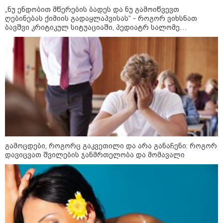
გამომდინარე, მართებულად
„ნუ ენდობით მწერების ბადეს და ნუ გამოიწვევთ
მიგვაჩნია, რომ ადამიანის
გასვენება ტაძრიდან არ მოხდეს,
ღებინებას ქიმიის გადაყლაპვისას“ - როგორ ვიხსნათ
ეს მგლოვიარეს ისეთი
ბავშვი კრიტიკულ სიტუაციაში, პედიატრ სალომე
სიყვარულითა უნდა ავუხსნათ,
ახვლედიანის რჩევები
რომ შფოთვა არ დაიბადოს" -
დედა სიდონია
16:02 / 03-08-2026
"15 წლის წინ ჩადენილი
დანაშაული, 5-ჯერ შეცვლილი
მოსამართლე, 4-ჯერ თავიდან
დაწყებული საქმე... მადლობა
პროკურატურას, მათ გარეშე ეს
შედეგი არ დადგებოდა" - ქეთა
ხარძიანი
კატეგორიის ყველა სიახლე
გამოცდები, როგორც გაკვეთილი და არა განაჩენი: როგორ
დავიცვათ შვილების ჯანმრთელობა და მომავალი
სასკოლო ფორმების ჩინეთიდან
საქართველოში მოწოდება სამ
ეტაპად მოხდება - ფორმების