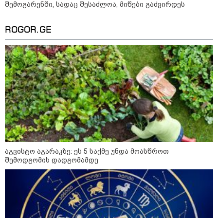
ახალი გარემოება დაკარგული
შემოგარენში, სადაც შესაძლოა, მიწები გაძვირდეს
ბიჭის საქმეში: რას ამბობს
გურამ დადიანიძის დედა
ROGOR.GE
09:52 / 07-08-2026
მიიღო თუ არა გამოძიებამ
"მეტასგან" რაიმე მონაცემები? -
რას პასუხობს კითხვაზე ნია
იმნაძის ადვოკატი
კატეგორიის ყველა სიახლე
აგვისტო აგარაკზე: ეს 5 საქმე უნდა მოასწროთ
შემოდგომის დადგომამდე
„რუსთაველზე მდებარე
სასტუმროები 40-50%-იან
გაუქმებებს იღებენ, საკმაოდ დიდი
ზარალისკენ წავალთ - მეგონა,