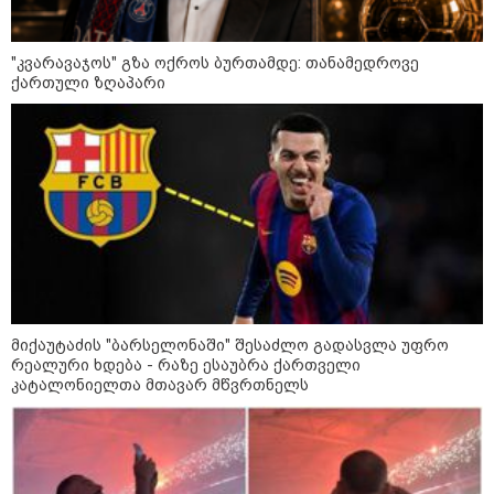
Faceამბები
"კვარავაჯოს" გზა ოქროს ბურთამდე: თანამედროვე
ქართული ზღაპარი
მიქაუტაძის "ბარსელონაში" შესაძლო გადასვლა უფრო
რეალური ხდება - რაზე ესაუბრა ქართველი
კატალონიელთა მთავარ მწვრთნელს
10:58 / 06-08-2026
"დადგება დრო და თქვენი დღევანდელი
"პოსტაობა" საკუთარ თავთან