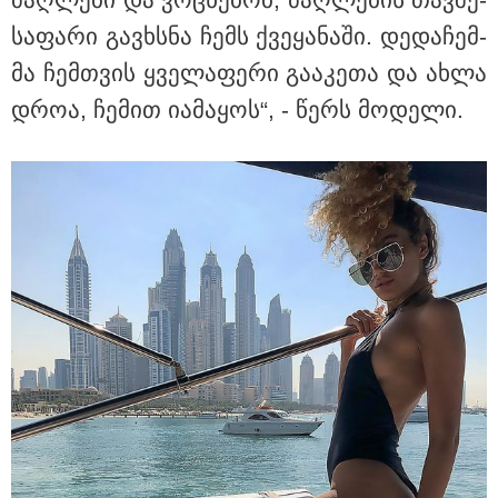
სა­ფა­რი გავ­ხსნა ჩემს ქვე­ყა­ნა­ში. დე­და­ჩემ­
მა ჩემ­თვის ყვე­ლა­ფე­რი გა­ა­კე­თა და ახლა
დროა, ჩე­მით ია­მა­ყოს“, - წერს მო­დე­ლი.
13:27 / 07-08-2026
"სტუმართმოყვარე ხალხი ვართ - რუსს, ყაზახს,
უკრაინელს, შვეიცარიელს, იტალიელს, ამერიკელს,
შეუძლია ჩამოვიდეს, დახარჯოს ფული... არავინ
შეზღუდული არაა" - კალაძე