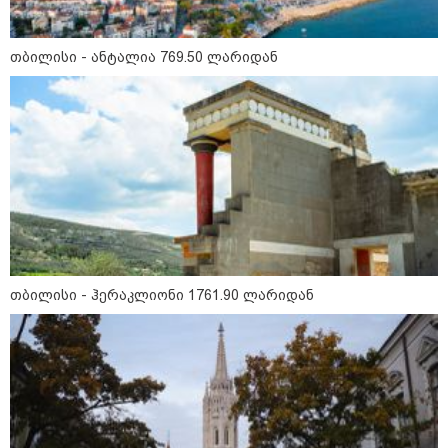
- რუსს, ყაზახს, უკრაინელს,
შვეიცარიელს, იტალიელს,
ამერიკელს, შეუძლია
ჩამოვიდეს, დახარჯოს ფული...
თბილისი - ანტალია 769.50 ლარიდან
არავინ შეზღუდული არაა" -
კალაძე
10:45 / 07-08-2026
"აშშ კვლავაც ღრმად
შეშფოთებულია რუსეთის მიერ
საქართველოს ტერიტორიის
განგრძობადი ოკუპაციით" -
აშშ-ის საელჩო
კატეგორიის ყველა სიახლე
თბილისი - ჰერაკლიონი 1761.90 ლარიდან
მკითხველის რჩევით