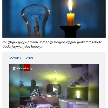
09:05 / 07-08-2026
მკვლელობა პირდაპირ ეთერში:
ცნობილ "ტიკტოკერს" ლაივის
დროს ესროლეს, ის ადგილზე
გარდაიცვალა - რას ამბობს
მომხდარზე მექსიკის პოლიცია
რა უნდა გავაკეთოთ პირველ რიგში შუქის გამორთვისას: 5
მნიშვნელოვანი ნაბიჯი
23:15 / 06-08-2026
დღის ვიდეო
“არ მინდა, ბაიდენივით
სცენიდან გადავარდეს“ -
დონალდ ტრამპის სიტყვით
გამოსვლისას დამსწრეები
სახალისო შემთხვევის მოწმენი
გახდნენ
23:45 / 05-08-2026
ტრაგედია შოტლანდიაში - 35
წლის მამას 9 წლის
ქალიშვილის მკვლელობაში
ედება ბრალი