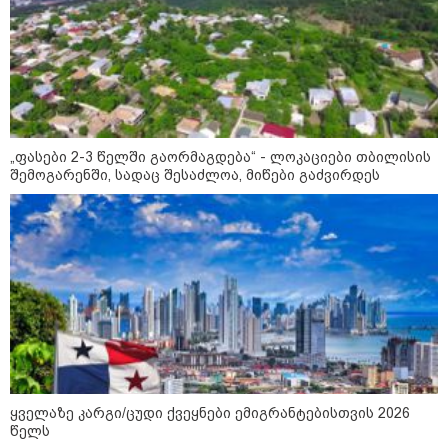
დღის ზოგადი
7
ასტროლოგიური
პროგნოზი
აგვისტო
ეს დღე გამოირჩევა სტაბილური და მშვიდი ენერგიით. კარგი
პერიოდია დაწყებული საქმეების ბოლომდე მოსაყვანად,
„ფასები 2-3 წელში გაორმაგდება“ - ლოკაციები თბილისის
ფინანსური საკითხების გადასამოწმებლად და სამუშაო
შემოგარენში, სადაც შესაძლოა, მიწები გაძვირდეს
სივრცის მოწესრიგებისთვის. თანმიმდევრული მოქმედება და
პრაქტიკული მიდგომა სასურველ შედეგს უდანაკარგოდ
მოგიტანთ.
როგორ ჩავიცვათ 40 წლის
შემდეგ: მილიონერების
სტილისტის 8 ოქროს წესი და
ყველაზე კარგი/ცუდი ქვეყნები ემიგრანტებისთვის 2026
აუცილებელი სამოსი
წელს