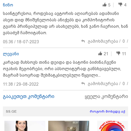
ნინო
5
4
09:00 / 07-08-2026
09:52 / 07-08-2026
09:52 / 07-08
18 წელი აგვისტოს
მიიღო თუ არა
"რაკეტები
საინტერესოა, როდესაც ავტორის აღიარებას ადამიანი
ომიდან - ტრაგიკული
გამოძიებამ "მეტასგან"
გვჭირდებ
ასეთ დიდ მნიშვნელობას ანიჭებს და კომპოზიტორის
მოვლენების
რაიმე მონაცემები? -
ტრამპი უკ
გვარს პრინციპულად არ ასახელებს, ხან ჯანო ჩაერიაო, ხან
ქრონოლოგია,
რას პასუხობს კითხვაზე
Patriot-ის
რომელიც შესაძლოა,
ნია იმნაძის ადვოკატი
გაგზავნაზ
ვასაძემ ჩამოიტანაო.
აღარ გვახსოვს
გამოხმაურება /
0
/
05:36 / 18-07-2023
ლევანი
21
11
კარგად მახსოვს თინა დეიდა და ბატონი ბიძინა,ჩვენი
ოჯახის მეგობრები, ორი აბსოლიტურად განსხვავებული,
"რატომ იყრება პირად მესენჯერში
მაგრამ საოცრად შეხმატკბილებული წყვილი...
რაღაც გაუგებარი ფოტოები,
გამოხმაურება /
0
/
11:38 / 29-08-2022
როგორ დავაღწიო თავი?" -
შესაძლებელია თუ არა ამ
ფუნქციის წაშლა?
გააკეთეთ კომენტარი
ყველა კომენტარი
"თუ ჩემი შვილი ცოცხალი არაა,
SS.GE
როგორ მოხვდე აქ
ჩემს ცხოვრებას აზრი არ აქვს..." -
დაკარგული გურამ დადიანიძის
დედის ემოციური მიმართვა