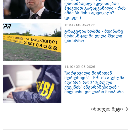
"მამის მიერ ცოტნესთვის
ღარიბაშვილი კლინიკაში
დატოვებულ სახლში
ჰყავდათ გადაყვანილი - რას
თვითნებურად ცხოვრობს
ამბობს მისი ადვოკატი?
ადამიანი, რომელიც ზვიადის
(ვიდეო)
ანდერძში ერთი სიტყვითაც კი
12:54 / 06-08-2026
არ არის მოხსენიებული" - ანა
ტრაგედია ხობში - მდინარე
ჯაბაური
ხობისწყალში დედა-შვილი
დაიხრჩო
09:32 / 05-08-2026
"4 დღე უწყლოდ და უპუროდ
გაატარეს, მათ სიცოცხლე
დავუბრუნეთ" - ქართველი
მეზღვაური წერს, რომ 36
მიგრანტი, მათ შორის, ორსული
11:10 / 05-08-2026
გოგონა გადაარჩინა
"სირცხვილი შიგნიდან
მღრღნიდა“ - FBI-ის აგენტმა
აღიარა, რომ "მტრული
12:20 / 04-08-2026
ქვეყნის“ ანგარიშებიდან 1
"როცა კანონიკიდან
მილიონი დოლარი მოიპარა
გამომდინარე, მართებულად
მიგვაჩნია, რომ ადამიანის
გასვენება ტაძრიდან არ მოხდეს,
ეს მგლოვიარეს ისეთი
იხილეთ მეტი
სიყვარულითა უნდა ავუხსნათ,
რომ შფოთვა არ დაიბადოს" -
დედა სიდონია
16:02 / 03-08-2026