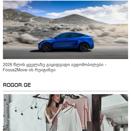
ფაზლების აწყობის ხელოვნება:
როგორ მოვაწყოთ სივრცე და
დავიწყოთ რთული
კონსტრუქციების აწყობა ნერვების
მოშლის გარეშე
რა უნდა გავაკეთოთ პირველ
რიგში შუქის გამორთვისას: 5
მნიშვნელოვანი ნაბიჯი
2026 წლის ყველაზე გაყიდვადი ავტომობილები -
Focus2Move-ის რეიტინგი
ROGOR.GE
მსოფლიო