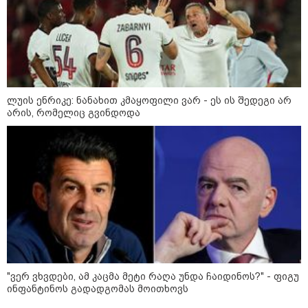
„ორ სკამზე ჯდომის“
შესაძლებლობა შეიძლება
დასრულდეს“ - მირიან
მირიანაშვილის ანალიზი
ჯარისკაცი, რომელიც 29 წელი
იბრძოდა, რადგან ომის
დამთავრების არ სჯეროდა...
ლუის ენრიკე: ნანახით კმაყოფილი ვარ - ეს ის შედეგი არ
არის, რომელიც გვინდოდა
მეცნიერება
"ვერ ვხვდები, ამ კაცმა მეტი რაღა უნდა ჩაიდინოს?" - ფიგუ
ინფანტინოს გადადგომას მოითხოვს