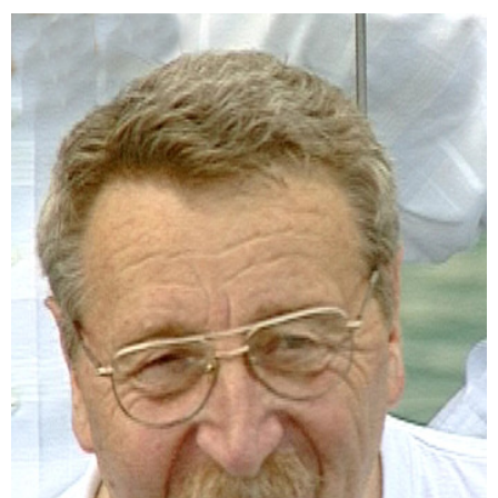
რა სასჯელი ემუქრება ნია იმნაძეს? - პროკურატურამ
მას ბრალდება წარუდგინა
09:52 / 07-08-2026
"რაკეტები ჩვენც გვჭირდება" - დონალდ ტრამპი
უკრაინისთვის Patriot-ის რაკეტების გაგზავნაზე