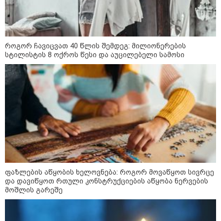
როგორ ჩავიცვათ 40 წლის შემდეგ: მილიონერების
სტილისტის 8 ოქროს წესი და აუცილებელი სამოსი
10:52 / 06-08-2026
ვაშინგტონს რაკეტების დეფიციტი აქვს? -
მედიის ცნობით, დონალდ ტრამპი პიტ
ჰეგსეთს დაუპირისპირდა: დეტალები
ფაზლების აწყობის ხელოვნება: როგორ მოვაწყოთ სივრცე
და დავიწყოთ რთული კონსტრუქციების აწყობა ნერვების
მოშლის გარეშე
09:52 / 07-08-2026
"რაკეტები ჩვენც გვჭირდება" -
დონალდ ტრამპი უკრაინისთვის
Patriot-ის რაკეტების გაგზავნაზე