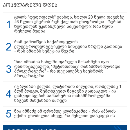
"15 წლის წინ ჩადენილი
პოპულარული დღეს
დანაშაული, 5-ჯერ შეცვლილი
მოსამართლე, 4-ჯერ თავიდან
დაწყებული საქმე... მადლობა
ცოლს "დედოფალს" ეძახდა, ხოლო 20 წელი თავისზე
პროკურატურას, მათ გარეშე ეს
46 წლით უმცროს რუს ქალთან ცხოვრობდა - ზურაბ
შედეგი არ დადგებოდა" - ქეთა
წერეთლის უკანასკნელი სიყვარული: რას წერს
ხარძიანი
რუსული მედია
კატეგორიის ყველა სიახლე
რამ გამოიწვია საქართველოს
ელექტროენერგეტიკული სისტემის სრული გათიშვა
- რას ამბობს სემეკ-ის წევრი
"ნია იმნაძის სახლში ფარული მოსასმენი იყო
დამონტაჟებული, "მეტასთანაც" თანამშრომლობდა
პროკურატურა" - რა დეტალებზე საუბრობს
პროკურატურა
„ფასები 2-3 წელში გაორმაგდება“
- ლოკაციები თბილისის
იტალიაში ქალმა, ლატარიის ბილეთი, რომელმაც 1
შემოგარენში, სადაც შესაძლოა,
მლნ მოიგო, შემთხვევით ნაგავში გადააგდო - ის
მიწები გაძვირდეს
დასუფთავების სამსახურის თანამშრომლებმა
ნაგვის მანქანაში იპოვეს
ნია იმნაძე ამ დრომდე კლინიკაშია - რას ამბობს
ყველაზე კარგი/ცუდი ქვეყნები
ექიმი: ცნობილია ასევე, რა მუხლით დააკავეს ის
ემიგრანტებისთვის 2026 წელს