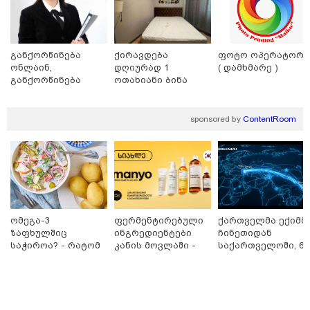
ნია იმნაძეს და ანასტასია
ბერუაშვილს ბრალდება
წარედგინათ - რამდენ წლიანი
განქორწინება
ქირავდება
ფოტო ოპერატორი
პატიმრობა ემუქრებათ
ონლაინ,
დღიურად 1
( დამხმარე )
არასრულწლოვნებს?
განქორწინება
ოთახიანი ბინა
ემიგრანტებისათვის
გლდანში
საქართველოში
რა გახდა “სამგორის” მეტროში
ჩამოსვლის გარეშე
sponsored by
ContentRoom
სტუდენტის გარდაცვალების
მიზეზი - ცნობილია ექსპერტიზის
პასუხი
ომეგა-3
ფერმენტირებული
ქართველმა ექიმმ
Faceამბები
ზაფხულშიც
ინგრედიენტები
ჩინეთიდან
საჭიროა? - რატომ
კანის მოვლაში -
საქართველოში, 6
არ უნდა ვთქვათ
კორეული
000 კილომეტრის
უარი თევზზე ცხელ
ინოვაციური
დაშორებით,
დღეებში
ბრენდი Manyo
ტელერობოტული
საქართველოშია
ოპერაცია ჩაატარ
- ისტორია