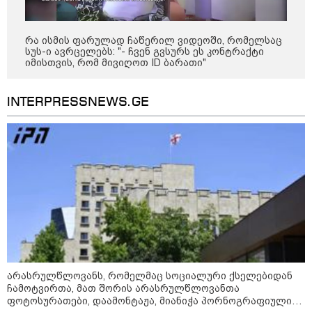
რა ისმის ფარულად ჩაწერილ ვიდეოში, რომელსაც
სუს-ი ავრცელებს: "- ჩვენ გვსურს ეს კონტრაქტი
კატეგორიის ყველა სიახლე
იმისთვის, რომ მივიღოთ ID ბარათი"
INTERPRESSNEWS.GE
არასრულწლოვანს, რომელმაც
სოციალური ქსელებიდან
ჩამოტვირთა, მათ შორის
არასრულწლოვანთა
ფოტოსურათები, დაამონტაჟა,
მიანიჭა პორნოგრაფიული
იერსახე და შეურაცხმყოფელ
სახალხო დამცველი - 2008 წლის
ტექსტებთან ერთად გაავრცელა,
ომიდან 18 წლის თავზე, კვლავ
ბრალი წარუდგინეს
გამოწვევად რჩება საოკუპაციო
რეჟიმების მიერ, ე.წ. საზღვრის
არასრულწლოვანს, რომელმაც სოციალური ქსელებიდან
უკანონო კვეთისთვის, პირთა
ჩამოტვირთა, მათ შორის არასრულწლოვანთა
უკანონო დაკავებების და
ფოტოსურათები, დაამონტაჟა, მიანიჭა პორნოგრაფიული
პატიმრობის პრაქტიკა, ასევე