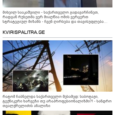
მიხეილ სააკაშვილი - საქართველო გადავარჩინეთ,
რადგან რუსეთმა ვერ მიაღწია ომის ვერცერთ
სტრატეგიულ მიზანს - ჩვენ ღირსება და თავისუფლება
დავიცავით, დაუნდობელ იმპერიას ხელი შევუბრუნეთ,
მსოფლიო დავარწმუნეთ, რომ ღირსი ვიყავით
KVIRISPALITRA.GE
მხარდაჭერის
21:03 / 05-08-2026
რამ გამოიწვია საქართველოს
ელექტროენერგეტიკული სისტემის სრული
გათიშვა - რას ამბობს სემეკ-ის წევრი
23:14 / 06-08-2026
რატომ ჩაბნელდა საქართველო მესამედ: საბოტაჟი,
სამოქალაქო საზოგადოების
ტექნიკური ხარვეზი თუ არაპროფესიონალიზმი?! - სანდრო
წარმომადგენლები 2008 წლის
თვალჭრელიძის ანალიზი
რუსეთ-საქართველოს აგვისტოს
ომის 18 წლისთავთან
დაკავშირებით ერთობლივ