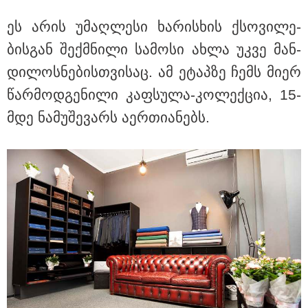
ეს არის უმაღ­ლე­სი ხა­რის­ხის ქსო­ვი­ლე­
ბის­გან შექ­მნი­ლი სა­მო­სი ახლა უკვე მან­
დი­ლოს­ნე­ბის­თვი­საც. ამ ეტაპ­ზე ჩემს მიერ
წარ­მოდ­გე­ნი­ლი კაფ­სუ­ლა-კო­ლექ­ცია, 15-
მდე ნა­მუ­შე­ვარს აერ­თი­ა­ნებს.
08:44 / 06-08-2026
"მიტროპოლიტი გერასიმე სამღვდელოებასთან
ერთად იმყოფებოდა ლანა ლატარიას სახლში და
გარდაცვლილის სულის საოხად პანაშვიდი
აღავლინა" - საპატრიარქო