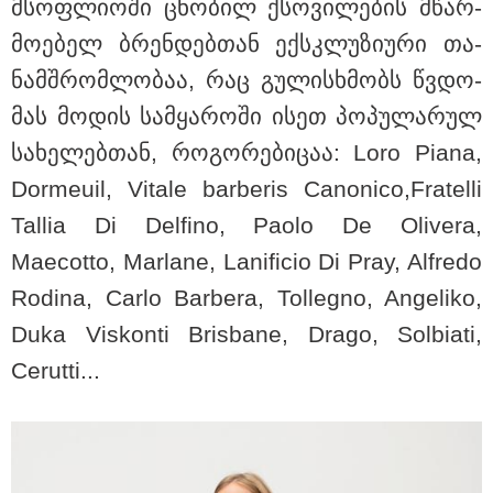
მსოფ­ლი­ო­ში ცნო­ბილ ქსო­ვი­ლე­ბის მწარ­
მო­ე­ბელ ბრენ­დებ­თან ექ­სკლუ­ზი­უ­რი თა­
თბილისი - ანტალია 902.70
ლარიდან
ნამ­შრომ­ლო­ბაა, რაც გუ­ლის­ხმობს წვდო­
მას მო­დის სამ­ყა­რო­ში ისეთ პო­პუ­ლა­რულ
სა­ხე­ლებ­თან, რო­გო­რე­ბი­ცაა: Loro Piana,
თბილისი - ჰერაკლიონი 1096.70
Dormeuil, Vitale barberis Canonico,Fratelli
ლარიდან
Tallia Di Delfino, Paolo De Olivera,
Maecotto, Marlane, Lanificio Di Pray, Alfredo
Rodina, Carlo Barbera, Tollegno, Angeliko,
თბილისი - ბუდაპეშტი 1423.10
ლარიდან
Duka Viskonti Brisbane, Drago, Solbiati,
Cerutti...
თბილისი - რომი 1305.10 ლარიდან