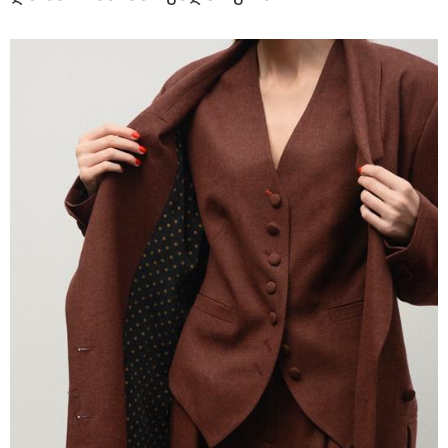
"რიგრიგობით
ფეთქდებოდნენ..."
12:38 / 05-08-2026
იტალიაში ქალმა, ლატარიის
ბილეთი, რომელმაც 1 მლნ
მოიგო, შემთხვევით ნაგავში
გადააგდო - ის დასუფთავების
სამსახურის თანამშრომლებმა
ნაგვის მანქანაში იპოვეს
კატეგორიის ყველა სიახლე
„მთელი მეტალურგია კრიზისშია -
მთლიანად გარე ფაქტორებზე
ვართ დამოკიდებული,
სტაბილურად მხოლოდ
ფეროშენადნობების 2 კომპანია