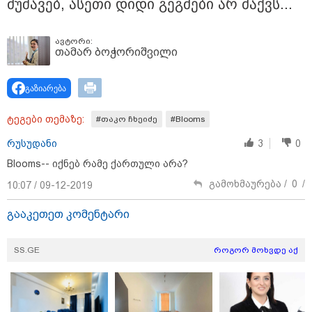
სექტემბრიდან დაიწყება და
მუ­შა­ვებ, ასე­თი დიდი გეგ­მე­ბი არ მაქვს...
იქნება როგორც საცალო, ასევე
ონლაინ გაყიდვის რეჟიმი" -
გივი მიქანაძე
ავტორი:
თამარ ბოჭორიშვილი
კატეგორიის ყველა სიახლე
გაზიარება
ტეგები თემაზე:
#თაკო ჩხეიძე
#Blooms
რუსუდანი
3
0
Blooms-- იქნებ რამე ქართული არა?
გამოხმაურება /
0
/
10:07 / 09-12-2019
გააკეთეთ კომენტარი
SS.GE
როგორ მოხვდე აქ