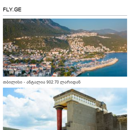
აკავებენ ანასტასია
ბერუაშვილსაც
FLY.GE
22:20 / 05-08-2026
ადვოკატის ინფორმაციით, გიგა
ავალიანის საქმეზე ნია იმნაძეს
აკავებენ
კატეგორიის ყველა სიახლე
თბილისი - ანტალია 902.70 ლარიდან
უკრაინის უმაღლესმა
ანტიკორუფციულმა სასამართლომ
აშშ-ში უკრაინის ყოფილ ელჩს,