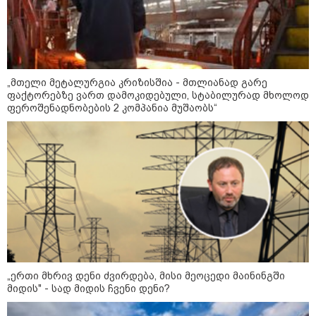
მანიპულატორები.. ჩემთვის ნია
იმნაძე მკვლელია" - ეკა
კუპატაძე
23:03 / 05-08-2026
"ნია იმნაძის დედას
„მთელი მეტალურგია კრიზისშია - მთლიანად გარე
რეანიმაციაში
ფაქტორებზე ვართ დამოკიდებული, სტაბილურად მხოლოდ
ზეწარგადაფარებული შვილი არ
უნახავს" - გიგა ავალიანის
ფეროშენადნობების 2 კომპანია მუშაობს“
დედის პირველი კომენტარი ნია
იმნაძის დაკავებაზე
კატეგორიის ყველა სიახლე
საზამთროს გამყიდველთან
„ერთი მხრივ დენი ძვირდება, მისი მეოცედი მაინინგში
სამკვდრო-სასიცოცხლო
მიდის" - სად მიდის ჩვენი დენი?
„კუკუდამალობანა“ - რუსული
დრონის „საბრძოლო-კომიკური“
ვიდეო