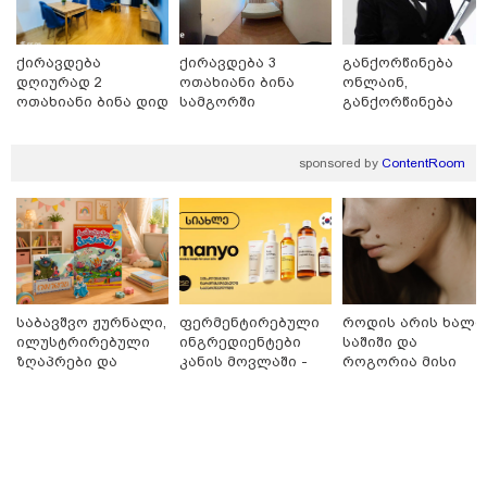
კატეგორიები
ქირავდება
ქირავდება 3
განქორწინება
დღიურად 2
ოთახიანი ბინა
ონლაინ,
ოთახიანი ბინა დიდ
სამგორში
განქორწინება
დიღომში
ემიგრანტებისათვ
საქართველოში
დღის ზოგადი
ჩამოსვლის გარეშ
sponsored by
ContentRoom
6
ასტროლოგიური
პროგნოზი
აგვისტო
მოიმატებს მოტივაცია და აქტიური მოქმედების სურვილი.
კარგი დროა იმ საქმეების წამოსაწყებად, რომლებიც დიდ
საბავშვო ჟურნალი,
ფერმენტირებული
როდის არის ხალი
ძალისხმევასა და ინიციატივას მოითხოვს. თავდაჯერებულობა
ილუსტრირებული
ინგრედიენტები
საშიში და
და პოზიტიური განწყობა დაგეხმარებათ, რომ დასახულ
ზღაპრები და
კანის მოვლაში -
როგორია მისი
მაგნიტური
კორეული
მოშორების
მიზნებს ეტაპობრივად მიაღწიოთ.
სათამაშო 9.90
ინოვაციური
მარტივი და
ლარად - "საბავშვო
ბრენდი Manyo
უსაფრთხო გზები
კარუსელში"
საქართველოშია
ზღაპრების სერია
დაიწყო