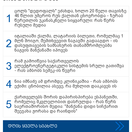
ძნელი წარმოსადგენია... ბუნდოვანია,
ცოლს "დედოფალს" ეძახდა, ხოლო 20 წელი თავისზე
რატომ აღსრულდა განჩინება ღამე" -
46 წლით უმცროს რუს ქალთან ცხოვრობდა - ზურაბ
იურისტები
წერეთლის უკანასკნელი სიყვარული: რას წერს
რუსული მედია
იტალიაში ქალმა, ლატარიის ბილეთი, რომელმაც 1
11:08 / 06-08-2026
მლნ მოიგო, შემთხვევით ნაგავში გადააგდო - ის
"დააკავეს არასრულწლოვანი,
დასუფთავების სამსახურის თანამშრომლებმა
რომელმაც სოცქსელებიდან
ნაგვის მანქანაში იპოვეს
ჩამოტვირთულ
არასრულწლოვანთა ფოტოები
დაამონტაჟა, მიანიჭა
რამ გამოიწვია საქართველოს
პორნოგრაფიული იერსახე და
ელექტროენერგეტიკული სისტემის სრული გათიშვა
გაავრცელა" - შსს
- რას ამბობს სემეკ-ის წევრი
08:32 / 06-08-2026
ნია იმნაძე ამ დრომდე კლინიკაშია - რას ამბობს
ნია იმნაძე ამ დრომდე
ექიმი: ცნობილია ასევე, რა მუხლით დააკავეს ის
კლინიკაშია - რას ამბობს ექიმი:
ცნობილია ასევე, რა მუხლით
ქართველებს შორის დაპირისპირება ესპანეთში,
დააკავეს ის
რომელიც მკვლელობით დასრულდა - რას წერს
საერთაშორისო მედია: "მანქანა დიდი სიჩქარით
შეეჯახა ჟორასა და რაინდის"
23:15 / 05-08-2026
დღის ყველა სიახლე
გიგა ავალიანის საქმეზე