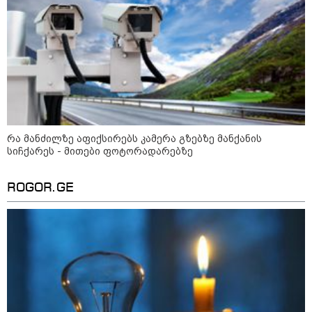
"ომი, რომელსაც მთელი
მსოფლიოს შთანთქმა შეუძლია:
დონალდ ტრამპმა აღარ იცის,
როგორ მოიქცეს" -The New York
Times
კიევი ისევ სასტიკად დაიბომბა -
ამდენი ბალისტიკური რაკეტა
მსოფლიოს არც ერთი ქალაქისკენ
რა მანძილზე აფიქსირებს კამერა გზებზე მანქანის
არ გაუშვიათ: პუტინის ახალი
სიჩქარეს - მითები ფოტორადარებზე
ანტირეკორდი
ROGOR.GE
შტურმი ტვინზე და პოლიტიკური
პოლარიზაციის მეტასტაზები: რა
ემართება ადამიანის ფსიქიკას,
როდესაც მედიიდან და
სოცქსელებიდან მუდმივად
ლანძღვა-გინება ესმის?! -
ფსიქოლოგ ზურა მხეიძის ანალიზი