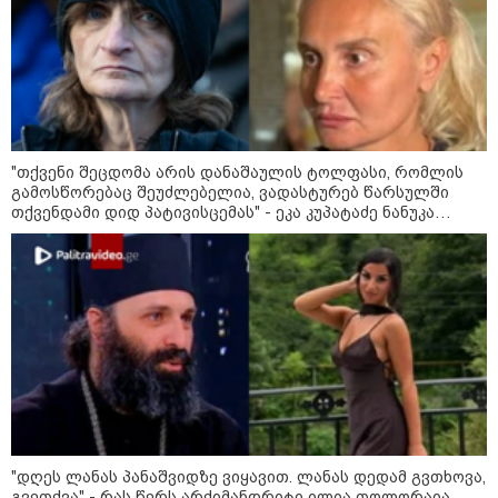
საზოგადოება
"თქვენი შეცდომა არის დანაშაულის ტოლფასი, რომ­ლის
გა­მოს­წო­რე­ბაც შე­უძ­ლე­ბე­ლია, ვა­დას­ტუ­რებ წარ­სულ­ში
თქვენ­და­მი დიდ პა­ტი­ვის­ცე­მას" - ეკა კუპატაძე ნანუკა
ჟორჟოლიანს
21:03 / 05-08-2026
"დღეს ლანას პანაშვიდზე ვიყავით. ლანას დედამ გვთხოვა,
რამ გამოიწვია საქართველოს
გვეთქვა" - რას წერს არქიმანდრიტი ილია თოლორაია