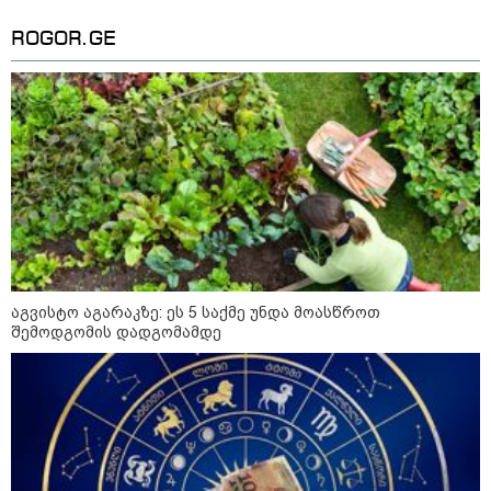
თავდასხმის შემდეგ, ტულას
ოლქში მდებარე საწყობში
ხანძარია
ROGOR.GE
09:12 / 05-08-2026
14 გარდაცვლილი, 22
დაშავებული, მასშტაბური
ხანძარი - რუსეთმა კიევზე
იერიში ბალისტიკური
რაკეტებით მიიტანა
14:13 / 04-08-2026
მორიგი თავდასხმა რუსეთში,
ნავთობგადამამუშავებელ
აგვისტო აგარაკზე: ეს 5 საქმე უნდა მოასწროთ
ქარხანაზე - რა დეტალებია
შემოდგომის დადგომამდე
ცნობილი
კატეგორიის ყველა სიახლე