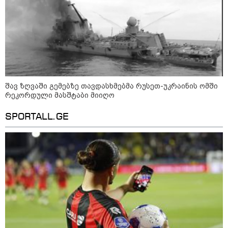
ძვირი და ყველაზე იაფი
კატეგორიის ყველა სიახლე
შავ ზღვაში გემებზე თავდასხმებმა რუსეთ-უკრაინის ომში
რეკორდული მასშტაბი მიიღო
დიმიტრი მედვედევი -
SPORTALL.GE
დასავლეთმა საქართველო ჩვენ
წინააღმდეგ გეოპოლიტიკური
ბრძოლის უგუნურ იარაღად
გამოიყენა იმ მომენტში, როდესაც
ეს მისთვის ხელსაყრელი იყო
დავით ღვინჯილია გიორგი
ბარამიძეზე - მისმა განცხადებამ
ქვეყანა დააზიანა და
მებრძოლებსა და ვეტერანებს
შეურაცხყოფა მიაყენა