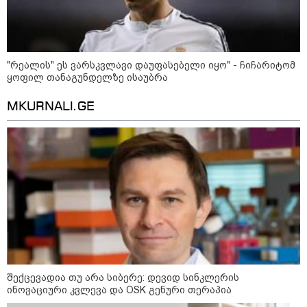
"რეალის" ეს ვარსკვლავი დაუფასებელი იყო" - ჩიჩარიტომ
ყოფილ თანაგუნდელზე ისაუბრა
MKURNALI.GE
11:17 / 08-08-2026
არშემდგარი ქორწინება 15 წლით უფროს
ქართველთან - ალინა კაბაევას
საიდუმლო ცხოვრება: როგორ
გამოიყურებოდა ის პლასტიკურ
ოპერაციებამდე
შექცევადია თუ არა სიბერე: დევიდ სინკლერის
14:20 / 08-08-2026
ინოვაციური კვლევა და OSK გენური თერაპია
"ქალაქი დავთმე, მაგრამ
ქალურობა - არა. ვერ იჯერებენ