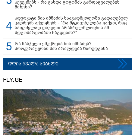
აქვეყნებს - რა გახდა გოგონას გარდაცვალების
არტყმევინეს, აღენიშნება უამრავი
მიზეზი?
დაზიანება... სავარაუდოდ,
ეძებდნენ ან დებდნენ ნარკოტიკს"
ადვოკატი ნია იმნაძის საავადმყოფოში გადაღებულ
- რას ჰყვება ადვოკატი კურიერზე,
კადრებს აქვეყნებს - "რა მტკიცებულება გაქვთ, რაც
რომელსაც არასრულწლოვანები
საფუძვლად დაუდეთ არასრულწლოვნის ამ
ფიზიკურად გაუსწორდნენ?
მდგომარეობაში ჩაგდებას?"
"ფოტოსურათი, რომელზეც ახლა
ვისაუბრებ, ნია იმნაძის ერთ-
რა სასჯელი ემუქრება ნია იმნაძეს? -
ერთმა მეგობარმა გამომიგზავნა..."
პროკურატურამ მას ბრალდება წარუდგინა
- ეკა კუპატაძე
დღის ყველა სიახლე
FLY.GE
პოლიტიკა