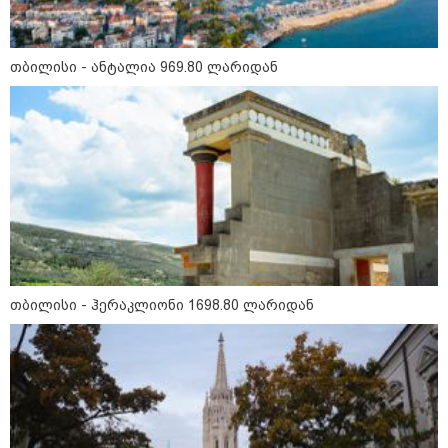
თბილისი - ანტალია 969.80 ლარიდან
12:34 / 08-08-2026
რას აცხადებს ირაკლი კობახიძე
ელექტროენერგიის რამდენჯერმე
გათიშვასთან დაკავშირებით?
თბილისი - ჰერაკლიონი 1698.80 ლარიდან
16:33 / 08-08-2026
"გიორგი ბარამიძემ რაღაც
არასწორად ჩამოაყალიბა,
მაგრამ ნამდვილად არ
ეკუთვნის წიხლი ივანიშვილის
ღალატზე დაფუძნებული