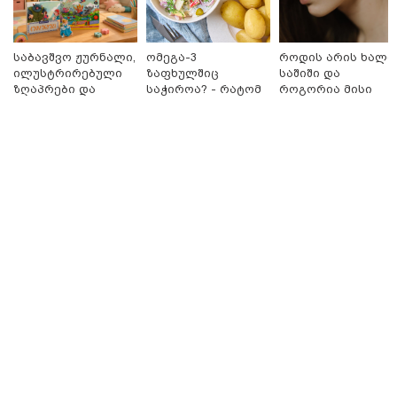
ბარამიძის მიმართ დაწყებულ
საქმეს მინდა გამოვეხმაურო" -
იაგო ხვიჩია განცხადებას
ავრცელებს
საბავშვო ჟურნალი,
ომეგა-3
როდის არის ხალი
ილუსტრირებული
ზაფხულშიც
საშიში და
ზღაპრები და
საჭიროა? - რატომ
როგორია მისი
16:41 / 08-08-2026
მაგნიტური
არ უნდა ვთქვათ
მოშორების
"კაპროვანში ზღვამ კიდევ ერთი
სათამაშო 9.90
უარი თევზზე ცხელ
მარტივი და
ჭურვი გამორიყა, ადგილზე
ლარად - "საბავშვო
დღეებში
უსაფრთხო გზები
მობილიზებულია პოლიცია და
კარუსელში"
სამაშველო" - რას წერს და რა
ზღაპრების სერია
კადრებს აქვეყნებს თათია
დაიწყო
ნიკოლაშვილი?
15:58 / 08-08-2026
"ახლა მე ერთი წინადადება
რომ ვთქვა, ის გახდის ნათელს,
თუ რატომ იყო ნია იმნაძე
წამქეზებელი, ნია იმნაძისგან
გამოსული ინფორმაციაა ეს...
მას მაქსიმალური სასჯელი
მიესჯება " - ეკა კუპატაძე
15:03 / 08-08-2026
ბრუკლინელმა ქალმა ძვირფასი
ბეჭდები, ოჯახის რელიკვია,