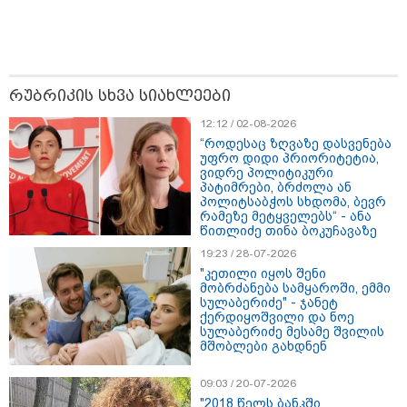
შემთხვევით ნაგავში გადააგდო
- ბეჭდები 9 ტონა ნაგავში
იპოვეს
რუბრიკის სხვა სიახლეები
კატეგორიის ყველა სიახლე
12:12 / 02-08-2026
“როდესაც ზღვაზე დასვენება
უფრო დიდი პრიორიტეტია,
ვიდრე პოლიტიკური
მკითხველის რჩევით
პატიმრები, ბრძოლა ან
პოლიტსაბჭოს სხდომა, ბევრ
რამეზე მეტყველებს“ - ანა
წითლიძე თინა ბოკუჩავაზე
19:23 / 28-07-2026
"კეთილი იყოს შენი
მობრძანება სამყაროში, ემმი
სულაბერიძე" - ჯანეტ
ქერდიყოშვილი და ნოე
სულაბერიძე მესამე შვილის
მშობლები გახდნენ
09:03 / 20-07-2026
17:28 / 08-08-2026
17:13 / 08-08-2026
17:01 / 08-08
"2018 წელს ბანკში