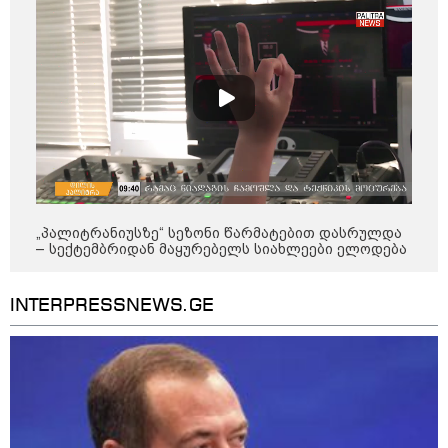
8
ასტროლოგიური
პროგნოზი
აგვისტო
8 აგვისტო ახალ შთაგონებასა და ემოციურ სიახლოვეს
მოიტანს. გაიზრდება ინტერესი შემოქმედებითი საქმიანობისა
და კულტურული ღონისძიებების მიმართ. საღამო
განსაკუთრებით ხელსაყრელია საყვარელ ადამიანებთან
დროის გასატარებლად და თბილი, გულახდილი
საუბრებისთვის.
„პალიტრანიუსზე“ სეზონი წარმატებით დასრულდა
– სექტემბრიდან მაყურებელს სიახლეები ელოდება
INTERPRESSNEWS.GE
აგვისტო აგარაკზე: ეს 5 საქმე
უნდა მოასწროთ შემოდგომის
დადგომამდე