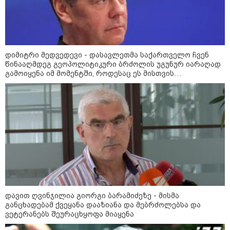
ფული ამ ზოდიაქოს ნიშნების
ხელში აღმოჩნდება: ვინ
გამდიდრდება?
დიმიტრი მედვედევი - დასავლეთმა საქართველო ჩვენ
წინააღმდეგ გეოპოლიტიკური ბრძოლის უგუნურ იარაღად
როგორ ჩავიცვათ 40 წლის
გამოიყენა იმ მომენტში, როდესაც ეს მისთვის
შემდეგ: მილიონერების
ხელსაყრელი იყო
სტილისტის 8 ოქროს წესი და
აუცილებელი სამოსი
მსოფლიო
დავით ღვინჯილია გიორგი ბარამიძეზე - მისმა
განცხადებამ ქვეყანა დააზიანა და მებრძოლებსა და
ვეტერანებს შეურაცხყოფა მიაყენა