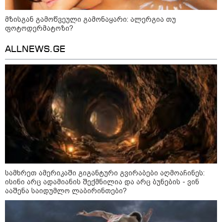
გადაარჩინა 56 წლის კაცმა
ბავშვები აბობოქრებულ ზღვაში
დახრჩობას
მზისგან გამოწვეული გამონაყარი: ალერგია თუ
ფოტოდერმატოზი?
ALLNEWS.GE
კატეგორიის ყველა სიახლე
"უნდა დაგვხვრიტოთ? - არა,
თქვენი დახვრეტა რაში გვაწყობს,
გუდაუთაში ქართველ ტყვეებში
უნდა გადაგცვალოთ..."
სამხრეთ ამერიკაში გიგანტური გვირაბები აღმოაჩინეს:
როდის დაიწყო რეალურად
ისინი არც ადამიანის შექმნილია და არც ბუნების - ვინ
საქართველო-რუსეთის ომი და
ააშენა საიდუმლო ლაბირინთები?
მთავარი შეცდომა, რომელიც
საბედისწერო გამოდგა