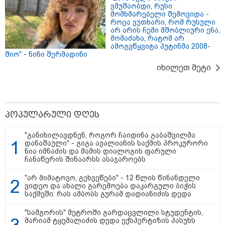
ბექჰემები სენ-ტროპეში
"დასავლეთმა
"პროკურა
ვმუშაობდი, რუსი
ისვენებენ - რატომ არ
საქართველო ჩვენ
გია ბარამ
მომხმარებელი შემოვიდა -
უერთდება ოჯახურ
წინააღმდეგ
დაწყებულ 
როცა ვუთხარი, რომ რუსული
მოგზაურობას
გეოპოლიტიკური
გამოვეხმა
არ არის ჩემი მშობლიური ენა,
ბრუკლინი?
ბრძოლის უგუნურ
ხვიჩია გა
მომაძახა, რატომ არ
იარაღად გამოიყენა" -
ავრცელებ
ამოგვწყვიტა პუტინმა 2008-
დიმიტრი მედვედევი
შიო" - ნინი შერმადინი
იხილეთ მეტი
"ზღვამ კიდევ ერთი ჭურვი
პოპულარული დღეს
გამორიყა" - რა კადრები
ვრცელდება სოციალურ ქსელში?
"განიხილავდნენ, როგორ ჩაიდინა გაბაშვილმა
დანაშაული" - გიგა ავალიანის საქმის პროკურორი
ნია იმნაძის და მამის დიალოგის ფარული
ჩანაწერის შინაარსს ასაჯაროებს
სექტემბრიდან ამოქმედდება და
60 წელს გადაცილებულ პირებს
"არ მიმატოვო, გეხვეწები" - 12 წლის წინანდელი
შეეხებათ! - საქართველოს
ვიდეო და ახალი გარემოება დაკარგული ბიჭის
ეროვნული ბანკი განცხადებას
საქმეში: რას ამბობს გურამ დადიანიძის დედა
ავრცელებს
"სამგორის" მეტროში გარდაცვლილი სტუდენტის,
მარიამ ტყემალაძის დედა ექსპერტიზის პასუხს
"ძირს დააგდეს, თავი ასფალტზე