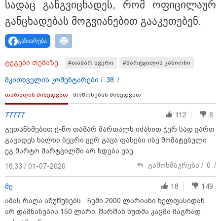
Hisense წარმოგიდგენთ გზავნილს "ინოვაციები
სა­დაც გან­გვი­ცხა­დეს, რომ ოფი­ცი­ლა­ურ
უკეთესი ცხოვრებისათვის" FIFA-ს 2026 წლის
გან­ცხა­დე­ბას მოგ­ვი­ა­ნე­ბით გა­ა­კე­თე­ბენ.
მსოფლიო ჩემპიონატზე™
გაზიარება
ტეგები თემაზე:
#თამარ ივერი
#მარტვილის კანიონი
მკითხველის კომენტარები /
38
/
თარიღის მიხედვით
მოწონების მიხედვით
77777
112
8
გეთანხმებით ქ-ნო თამარ მართალს იძახით ჯერ სად ვართ
15:49 / 06-08-2026
გავიდეს ხალხი ბევრი ვერ გავა ფასები ისე მომატებული
შეიძინე ალდაგის სამოგზაურო დაზღვევა და
მიიღე გაორმაგებული ინტერნეტი
ეგ მარტო მარტვილში არ ხდება ესე
გამოხმაურება /
0
/
16:33 / 01-07-2020
საზოგადოება
მე
18
149
ამას რაღა აწუწუნებს... ჩემი 2000 ლარიანი ხელფასიდან
არ დამნანებია 150 ლარი, შარშან ხუთმა კაცმა მაგრად