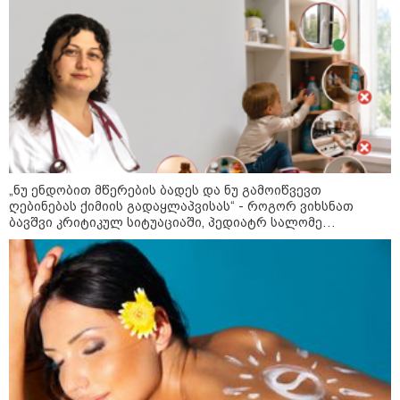
ფერმერი თუ ვარ" - როგორ
ცხოვრობს ახალგაზრდა ქალი,
რომელიც ქალაქიდან სოფლად
გადავიდა და ფერმერი გახდა
09:36 / 08-08-2026
"ბავშვობიდან ასე ვარ..
ფანატიკურად ვარ შეყვარებული
საქართველოზე" - გაიცანით
მარტინ გუიმჯიანი, ქართულ
ენასა და საქართველოზე
შეყვარებული სომეხი ბიჭი
„ნუ ენდობით მწერების ბადეს და ნუ გამოიწვევთ
ღებინებას ქიმიის გადაყლაპვისას“ - როგორ ვიხსნათ
ბავშვი კრიტიკულ სიტუაციაში, პედიატრ სალომე
23:15 / 07-08-2026
ახვლედიანის რჩევები
ამოუცნობი ანომალიური
მოვლენები - ტრამპის
ადმინისტრაციამ “UFO”- ს
ფაილების მორიგი პაკეტი
გამოაქვეყნა
22:30 / 07-08-2026
ინტერნეტში ამაღელვებელი
კადრები ვრცელდება - როგორ