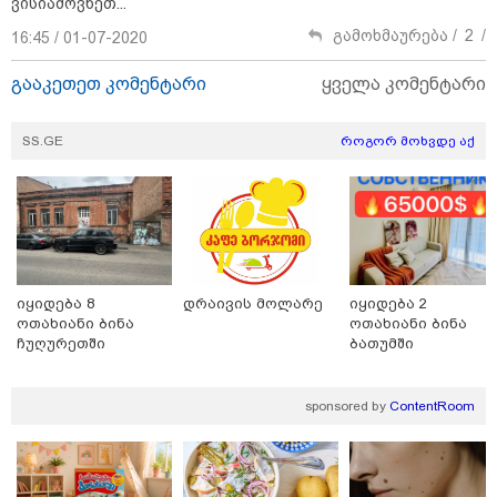
ვისიამოვნეთ...
გამოხმაურება /
2
/
16:45 / 01-07-2020
გააკეთეთ კომენტარი
ყველა კომენტარი
SS.GE
როგორ მოხვდე აქ
იყიდება 8
დრაივის მოლარე
იყიდება 2
11:36 / 08-08-2026
ოთახიანი ბინა
ოთახიანი ბინა
ჩუღურეთში
ბათუმში
წელიწადნახევარში საქართველოში 164
ადამიანი დაიკარგა - 57 პირს ამ დრომდე
ეძებენ
sponsored by
ContentRoom
17:01 / 08-08-2026
"პროკურატურის მიერ გია