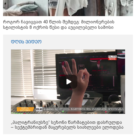
კობახიძის განცხადებას?
როგორ ჩავიცვათ 40 წლის შემდეგ: მილიონერების
კატეგორიის ყველა სიახლე
სტილისტის 8 ოქროს წესი და აუცილებელი სამოსი
დღის ვიდეო
აზერბაიჯანის რკინიგზა ბაქო-
თბილისი-ბაქოს საერთაშორისო
მარშრუტზე ბილეთების გაყიდვის
პერიოდს ახანგრძლივებს
„წარმოებულია საქართველოში“ -
ქართული თაფლი ჩინეთის
ბაზარზე გასასვლელად ემზადება
- დეტალები
„პალიტრანიუსზე“ სეზონი წარმატებით დასრულდა
– სექტემბრიდან მაყურებელს სიახლეები ელოდება
მსოფლიო სასიცოცხლოდ