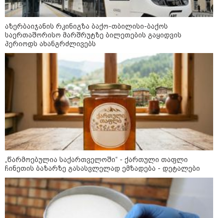
"ეს ის ადგილია, საიდანაც
გუშინდელი ვიდეო ვირუსულად
აზერბაიჯანის რკინიგზა ბაქო-თბილისი-ბაქოს
გავრცელდა.... დანარჩენი თქვენ
საერთაშორისო მარშრუტზე ბილეთების გაყიდვის
განსაჯეთ, რამდენად
პერიოდს ახანგრძლივებს
შესაძლებელია აქ ადამიანის
გადავარდნა" - რა კადრებს
აქვეყნებს კობა ახალაძე
სექტემბრიდან ამოქმედდება და
მლეთიდან, სადაც 12 წლის წინ
60 წელს გადაცილებულ პირებს
გურამ დადიანიძე გაუჩინარდა?
შეეხებათ! - საქართველოს
ეროვნული ბანკი განცხადებას
ავრცელებს
პოლიტიკა
„წარმოებულია საქართველოში“ - ქართული თაფლი
ჩინეთის ბაზარზე გასასვლელად ემზადება - დეტალები