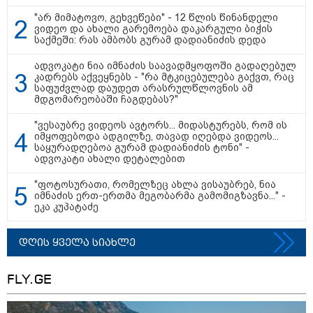
11:13 / 05-08-2026
"არ მიმატოვო, გეხვეწები" - 12 წლის წინანდელი
Hisense წარმოგიდგენთ გზავნილს "ინოვაციები
ვიდეო და ახალი გარემოება დაკარგული ბიჭის
უკეთესი ცხოვრებისათვის" FIFA-ს 2026 წლის
საქმეში: რას ამბობს გურამ დადიანიძის დედა
მსოფლიო ჩემპიონატზე™
ადვოკატი ნია იმნაძის საავადმყოფოში გადაღებულ
კადრებს აქვეყნებს - "რა მტკიცებულება გაქვთ, რაც
საფუძვლად დაუდეთ არასრულწლოვნის ამ
მდგომარეობაში ჩაგდებას?"
"ვესაუბრე ვიდეოს ავტორს... მიდასტურებს, რომ ის
იმყოფებოდა ადგილზე, თავად იღებდა ვიდეოს...
საყურადღებოა გურამ დადიანიძის ტონი" -
ადვოკატი ახალი დეტალებით
"ფოტოსურათი, რომელზეც ახლა ვისაუბრებ, ნია
იმნაძის ერთ-ერთმა მეგობარმა გამომიგზავნა..." -
ეკა კუპატაძე
15:49 / 06-08-2026
შეიძინე ალდაგის სამოგზაურო დაზღვევა და
მიიღე გაორმაგებული ინტერნეტი
დღის ყველა სიახლე
საზოგადოება
FLY.GE