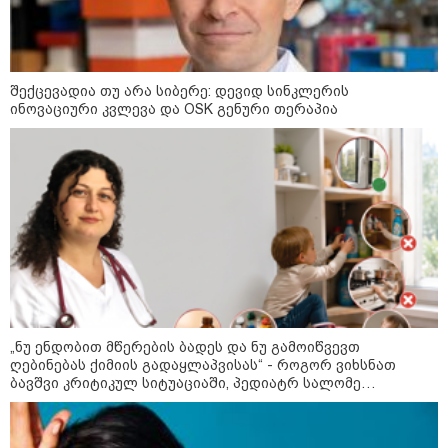
შექცევადია თუ არა სიბერე: დევიდ სინკლერის
ინოვაციური კვლევა და OSK გენური თერაპია
13:15 / 08-08-2026
უძველესი სენი და ეპიდემია: აშშ-ში
ერთდროულად კეთრს და ნაწლავურ
ინფექციას ებრძვიან - რა უნდა ვიცოდეთ
„ნუ ენდობით მწერების ბადეს და ნუ გამოიწვევთ
და რამდენად სახიფათოა
ღებინებას ქიმიის გადაყლაპვისას“ - როგორ ვიხსნათ
ბავშვი კრიტიკულ სიტუაციაში, პედიატრ სალომე
ახვლედიანის რჩევები
21:17 / 08-08-2026
აშშ-მა საქართველოში