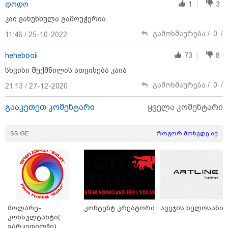
დოდო
1
3
კაი ვახუნხულა გამოუჭერია
გამოხმაურება /
0
/
11:46 / 25-10-2022
hehebooii
73
8
სხვისი შექმნილის ათვისება კაია
გამოხმაურება /
0
/
21:13 / 27-12-2020
გააკეთეთ კომენტარი
ყველა კომენტარი
11:17 / 08-08-2026
არშემდგარი ქორწინება 15 წლით უფროს
ქართველთან - ალინა კაბაევას საიდუმლო
SS.GE
როგორ მოხვდე აქ
ცხოვრება: როგორ გამოიყურებოდა ის პლასტიკურ
ოპერაციებამდე
21:17 / 08-08-2026
აშშ-მა საქართველოში
დაფუძნებული კრიპტოკომპანია
მოლარე-
კონტენტ კრეატორი
ავეჯის ხელოსანი
დაასანქცირა
კონსულტანტი(
ვარკეთილში)