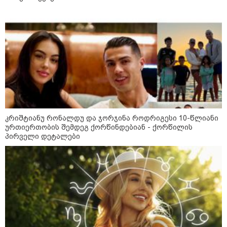
ინტერნეტში ამაღელვებელი
კადრები ვრცელდება - როგორ
გადაარჩინა 56 წლის კაცმა
ბავშვები აბობოქრებულ ზღვაში
დახრჩობას
კატეგორიის ყველა სიახლე
კრიშტიანუ რონალდუ და ჯორჯინა როდრიგესი 10-წლიანი
ურთიერთობის შემდეგ ქორწინდებიან - ქორწილის
პირველი დეტალები
"უნდა დაგვხვრიტოთ? - არა,
თქვენი დახვრეტა რაში გვაწყობს,
გუდაუთაში ქართველ ტყვეებში
უნდა გადაგცვალოთ..."
როდის დაიწყო რეალურად
საქართველო-რუსეთის ომი და
მთავარი შეცდომა, რომელიც
საბედისწერო გამოდგა