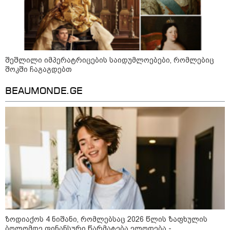
„ნაციონალური მოძრაობა“ -
სიმბოლურია, რომ კობახიძის
მოღალატეობრივი განცხადება
საქართველოს
თავისუფლებისთვის შეწირული
შეშლილი იმპერატრიცების საიდუმლოებები, რომლებიც
გმირების მემორიალზე გაკეთდა
შოკში ჩაგაგდებთ
პაატა ზაქარეიშვილი -
შეუძლებელია ბარამიძის
BEAUMONDE.GE
განცხადება შეესაბამებოდეს
სინამდვილეს, ეს არის მისი
მოსაზრება, აბსოლუტურად
ამოვარდნილი რეალობიდან - არ
მიმაჩნია, რომ ამის გამო მის
წინააღმდეგ სისხლის სამართლის
საქმე უნდა აღიძრას
მოზაიკა
ზოდიაქოს 4 ნიშანი, რომლებსაც 2026 წლის ზაფხულის
ბოლომდე ფინანსური წარმატება ელოდება -