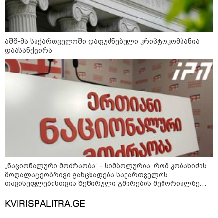
აშშ-მა საქართველოში დაფუძნებული კრიპტოკომპანია
12:46 / 07-08-2026
დაასანქცირა
ოკუპირებულ აფხაზეთში საწვავის
დეფიციტია, კილომეტრიანი რიგები და
შეზღუდვა საწვავის ჩასხმაზე - რა
ინფორმაციას აქვეყნებს "დემოკრატიის
კვლევის ინსტიტუტი“
14:23 / 05-08-2026
ევროპელმა და რუსმა ყოფილმა
მაღალჩინოსნებმა უკრაინაში
ომთან დაკავშირებით
„ნაციონალური მოძრაობა“ - სიმბოლურია, რომ კობახიძის
მოლაპარაკებები გამართეს - რა
მოღალატეობრივი განცხადება საქართველოს
არის ცნობილი შეხვედრაზე
თავისუფლებისთვის შეწირული გმირების მემორიალზე
გაკეთდა
KVIRISPALITRA.GE
09:55 / 05-08-2026
მორიგი თავდასხმა Wildberries-