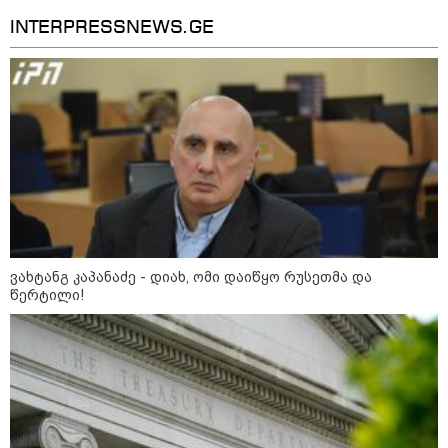
მნიშვნელოვანი პროდუქტის
INTERPRESSNEWS.GE
დეფიციტის წინაშე დგას
კონფლიქტები
ვახტანგ კაპანაძე - დიახ, ომი დაიწყო რუსეთმა და
წერტილი!