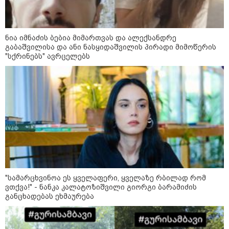
"ზურგს უკან ლაჩრულად
მომეპარნენ და თავს დამესხნენ
- ასფალტზე თავი მრავალჯერ
დამარტყმევინეს, მირტყეს
ნია იმნაძის ბებია მიმართვას და ალექსანდრე
მუშტები" - რას ჰყვება კურიერი,
რომელსაც
გაბაშვილისა და ანი ნასყიდაშვილის პირადი მიმოწერის
არასრულწლოვანები სასტიკად
"სქრინებს" ავრცელებს
გაუსწორდნენ?
კატეგორიის ყველა სიახლე
მკითხველის რჩევით
"სა­მარ­ცხვი­ნოა ეს ყვე­ლა­ფე­რი, ყვე­ლა­ზე რბი­ლად რომ
ვთქვა!" - ნანკა კალატოზიშვილი გიორგი ბარამიძის
განცხადებას ეხმაურება