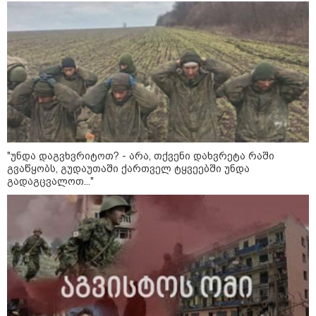
ის საწყობზე - დრონებით
თავდასხმის შემდეგ, ტულას
ოლქში მდებარე საწყობში
ხანძარია
09:12 / 05-08-2026
14 გარდაცვლილი, 22
დაშავებული, მასშტაბური
ხანძარი - რუსეთმა კიევზე
იერიში ბალისტიკური
რაკეტებით მიიტანა
"უნდა დაგვხვრიტოთ? - არა, თქვენი დახვრეტა რაში
გვაწყობს, გუდაუთაში ქართველ ტყვეებში უნდა
გადაგცვალოთ..."
14:13 / 04-08-2026
მორიგი თავდასხმა რუსეთში,
ნავთობგადამამუშავებელ
ქარხანაზე - რა დეტალებია
ცნობილი
კატეგორიის ყველა სიახლე