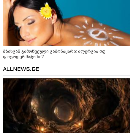
დაფუძნებული კრიპტოკომპანია
დაასანქცირა
18:35 / 08-08-2026
"ბულგარეთის საჰაერო
სივრცეში დრონი აფეთქდა" -
მზისგან გამოწვეული გამონაყარი: ალერგია თუ
ბულგარეთის პრემიერ-მინისტრი
ფოტოდერმატოზი?
ALLNEWS.GE
17:13 / 08-08-2026
"დასავლეთმა საქართველო
ჩვენ წინააღმდეგ
გეოპოლიტიკური ბრძოლის
უგუნურ იარაღად გამოიყენა" -
დიმიტრი მედვედევი
23:40 / 07-08-2026
იტალიამ ყველა ქალაქში