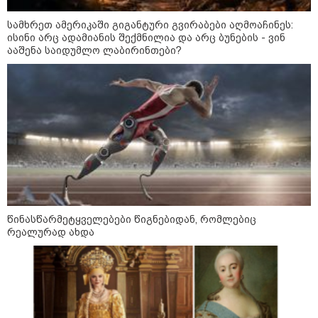
განგაშის წითელი დონე
გამოაცხადა
სამხრეთ ამერიკაში გიგანტური გვირაბები აღმოაჩინეს:
ისინი არც ადამიანის შექმნილია და არც ბუნების - ვინ
ააშენა საიდუმლო ლაბირინთები?
კატეგორიის ყველა სიახლე
ვახტანგ კაპანაძე - დიახ, ომი
დაიწყო რუსეთმა და წერტილი!
წინასწარმეტყველებები წიგნებიდან, რომლებიც
რეალურად ახდა
აშშ-მა საქართველოში
დაფუძნებული კრიპტოკომპანია
დაასანქცირა