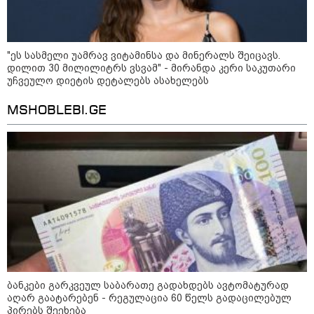
"ქალაქი დავთმე, მაგრამ
ქალურობა - არა. ვერ იჯერებენ
ფერმერი თუ ვარ" - როგორ
ცხოვრობს ახალგაზრდა ქალი,
რომელიც ქალაქიდან სოფლად
"ეს სასმელი უამრავ ვიტამინსა და მინერალს შეიცავს.
გადავიდა და ფერმერი გახდა
დილით 30 მილილიტრს ვსვამ" - მირანდა კერი საკუთარი
უჩვეულო დიეტის დეტალებს ასახელებს
09:36 / 08-08-2026
MSHOBLEBI.GE
"ბავშვობიდან ასე ვარ..
ფანატიკურად ვარ შეყვარებული
საქართველოზე" - გაიცანით
მარტინ გუიმჯიანი, ქართულ
ენასა და საქართველოზე
შეყვარებული სომეხი ბიჭი
23:15 / 07-08-2026
ამოუცნობი ანომალიური
მოვლენები - ტრამპის
ადმინისტრაციამ “UFO”- ს
ფაილების მორიგი პაკეტი
გამოაქვეყნა
ბანკები გარკვეულ საბარათე გადახდებს ავტომატურად
აღარ გაატარებენ - რეგულაცია 60 წელს გადაცილებულ
22:30 / 07-08-2026
პირებს შეეხება