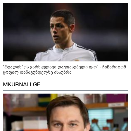
ფული ამ ზოდიაქოს ნიშნების
ხელში აღმოჩნდება: ვინ
გამდიდრდება?
როგორ ჩავიცვათ 40 წლის
შემდეგ: მილიონერების
სტილისტის 8 ოქროს წესი და
აუცილებელი სამოსი
"რეალის" ეს ვარსკვლავი დაუფასებელი იყო" - ჩიჩარიტომ
ყოფილ თანაგუნდელზე ისაუბრა
MKURNALI.GE
მსოფლიო