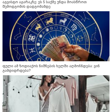
თავისუფლებისთვის შეწირული
აგვისტო აგარაკზე: ეს 5 საქმე უნდა მოასწროთ
გმირების მემორიალზე
შემოდგომის დადგომამდე
გაკეთდა" - "ნაციონალური
მოძრაობა"
19:03 / 08-08-2026
"მკაცრად ვგმობთ ირაკლი
კობახიძის განცხადებას" -
"კოალიცია ცვლილებისთვის"
16:33 / 08-08-2026
"გიორგი ბარამიძემ რაღაც
არასწორად ჩამოაყალიბა,
ფული ამ ზოდიაქოს ნიშნების ხელში აღმოჩნდება: ვინ
მაგრამ ნამდვილად არ
გამდიდრდება?
ეკუთვნის წიხლი ივანიშვილის
ღალატზე დაფუძნებული
დიქტატურის მსახურებისგან" -
მიხეილ სააკაშვილი
16:22 / 08-08-2026
"აი, ეს არის სამშობლოს
ღალატი" - როგორ ეხმაურება
ნიკა გვარამია აგვისტოს ომთან
დაკავშირებით ირაკლი