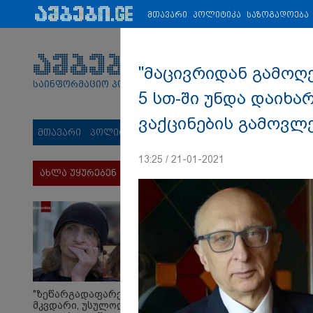
პარტნიორები:
ახალი ამბები
ეკონომიკა
ვიდეო
ჯანმრ
მთავარი
პოლიტიკა
საზოგადოება
"მაცივრიდან გამოღე
საინფორმაციო პორტალი
5 სთ-ში უნდა დაიხარ
ვაქცინების გამოვლე
მთავარი
პოლიტიკა
საზოგადოება
სამართალი
მს
13:25 / 21-01-2021
ახლა უყურებენ
"ზეწარგადაფარებული
მკვდარი, უსულოდ