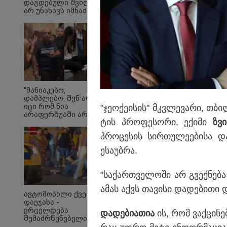
დაგდებული შვილი
არ უნახავს იმნაძის
დედას" - ეკა
კუპატაძის პირველი
ემოციური კომენტარი
ნია იმნაძის
დაკავებაზე
საქართველოს ელექტ
სრული გათიშვა ენგუ
"მანიაკებო,
დამპლებო, შენ არ
მიმდინარე დაგეგმილ
იცი რომ ნია
"ჯე­ო­ქე­ი­სის" მკვლე­ვა­რი, თბი
არაფერშუაში არაა?!"
ტის პრო­ფე­სო­რი, ექი­მი
ზვი
- გიგა ავალიანის
საქმეზე ნია იმნაძეს
პრო­ცე­სის სირ­თუ­ლე­ე­ბი­სა დ
აკავებენ
ესა­უბ­რა.
"სა­ქარ­თვე­ლო­ში არ გვექ­ნე­ბა
ამას აქვს თა­ვი­სი და­დე­ბი­თი 
ავტომობილი ქვეითს
დაეჯახა -
ვრცელდება
და­დე­ბი­ა­თია
ის, რომ ვაქ­ცი­ნე­
შემაძრწუნებელი
კადრები მერაბ