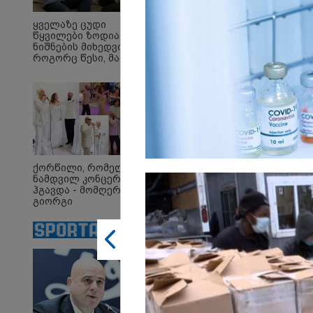
ყველაზე ცუდი
წყვილები ზოდიაქოს
ნიშნების მიხედვით -
როგორც წესი, მათ არ
აქვთ ჰარმონიული
23:45 
ურთიერთობა
ტრაგ
- 35 
ქალი
მკვლ
ბრალ
ქორწილი, რომელიც
12:38 
ნამდვილ კონცერტს
იტალ
ჰგავდა - მომღერალი
ლატა
გიორგი
რომე
მეფისაშვილი
შემთ
დაქორწინდა (ვიდეო)
გადა
დასუ
სამს
თანა
მანქა