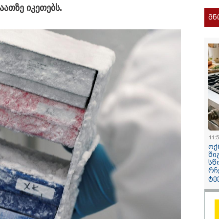
ბოკუჩავა ყრილ
ათ­ზე იკე­თებს.
დაესწროს" - ან
მნ
11:
ოქ
/ 05-08-2026
17:07 / 05-08-
ში
სწ
 5 წელია ვუძლებ
"ნაციონალ
რჩ
 მძიმე პირობებს,
მოძრაობის
ტე
აციას, გავუძელი
მმართველო
ას, მოწამვლას,
ხელმძღვან
რივ ლანძღვას და
ფავლენიშვ
ცხყოფას..." - რას
ა მიხილ
აშვილის