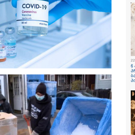
/ 05-08-2026
13:22 / 05-08-
ედია შოტლანდიაში
საფრანგეთ
წლის მამას 9 წლის
ტყის ხანძრ
შვილის
მეორე მსო
ელობაში ედება
დროინდელ
ი
ჭურვი აღმო
22
"რიგრიგო
6
ფეთქდებოდნ
პ
/ 05-08-2026
11:10 / 05-08-
ბ
პ
იაში ქალმა,
"სირცხვილ
რიის ბილეთი,
მღრღნიდა“ - FBI
ლმაც 1 მლნ მოიგო,
აგენტმა აღ
ხვევით ნაგავში
"მტრული ქვ
აგდო - ის
ანგარიშებ
ფთავების
მილიონი 
ახურის
მოიპარა
მშრომლებმა ნაგვის
კატეგორიის ყველა სიახლე
ნაში იპოვეს