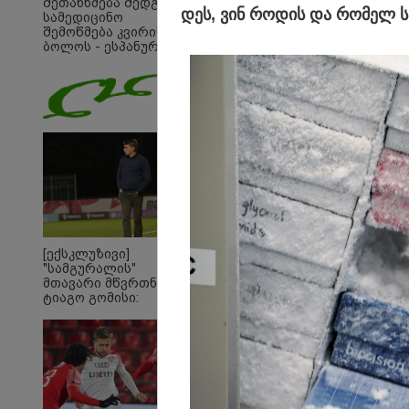
შეთანხმება შედგა,
დეს, ვინ რო­დის და რო­მელ სა­
სამედიცინო
შემოწმება კვირის
ბოლოს - ესპანურმა
პრესამ
ქოჩორაშვილის
ახალი გუნდი
დაასახელა
[ექსკლუზივი]
"სამგურალის"
მთავარი მწვრთნელი
17:55 
ტიაგო გომისი:
"უკვე
"საქართველო
ციხის
ტალანტების
იზოლ
ქვეყანაა"!
წამებ
ორმხ
შეურა
წერი
სააკ