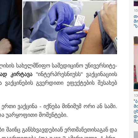
შვილი არ უნახავ
ავალიანის დედ
15
კომენტარი ნია 
თ
დაკავებაზე
მ
"
რამ გამოიწვია
საქართველოს
ელექტროენერგ
სისტემის სრული
როენერგეტიკული სისტემის
რას ამბობს სემე
რჰესის აგრეგატებზე
 ტესტირებას უკავშირდება
საფრანგეთის 
­ლი­სის სა­ხელ­მწი­ფო სა­მე­დი­ცი­ნო უნი­ვერ­სი­ტე­
ტყის ხანძრის შ
­ად კირ­ტა­ვა
"ინ­ტერპრეს­ნი­უსს" ვაქ­ცი­ნა­ცი­ის
მსოფლიო ომის
ასობით ჭურვი ა
ა ვაქ­ცი­ნე­ბის გვერ­დი­თი ეფექ­ტე­ბის შე­სა­ხებ
"რიგრიგობით
ფეთქდებოდნენ..
13
"
SpaceX-ის რაკე
 ერთი ვაქ­ცი­ნა - იქ­ნე­ბა მი­ნი­მუმ ორი ან სამი.
მ
5-სართულიანი 
ც
ზომის ობიექტი 
და უარ­ყო­ფი­თი მო­მენ­ტე­ბი.
დ
მთვარეს დაეჯახ
მ
მოხდება?
ბი მა­ინც გან­სხვავ­დე­ბი­ან ერ­თმა­ნე­თი­სა­გან და