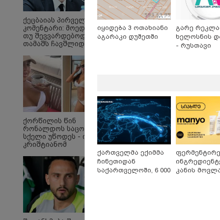
ქეცბაიას პირველი
იყიდება 3 ოთახიანი
გარე რეკლა
კომენტარი: მოედანზე
თუ შევვარდებოდი და
აგარაკი დუშეთში
ხელოსნის დ
თამაშს ჩავშლიდი,
- რუსთავი
თორემ...
"ზეწარგადაფარებული
"მა
მკვდარი, უსულოდ
შენ
დაგდებული შვილი არ
არ
ქორწილის წინ
უნახავს იმნაძის დედას"
გი
რონალდოს საცოლეს
- ეკა კუპატაძის
ნია
სქელი უწოდეს - ის
პირველი ემოციური
კრიშტიანომ
კომენტარი ნია იმნაძის
დაამშვიდა და
ქართველმა ექიმმა
ფერმენტირ
დაკავებაზე
მორგანიც
ჩინეთიდან
ინგრედიენტ
გამოექომაგა
საქართველოში, 6 000
კანის მოვლა
პოლიტიკა
კილომეტრის
კორეული
დაშორებით,
ინოვაციური
ტელერობოტული
Manyo
ოპერაცია ჩაატარა -
საქართველ
ისტორია დაწერილია