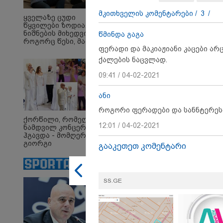
მკითხველის კომენტარები /
3
/
ყველაზე ცუდი
წყვილები ზოდიაქოს
ნიშნების მიხედვით -
წმინდა გაგა
როგორც წესი, მათ არ
ფერადი და მაკიაჟიანი კაცები არ
აქვთ ჰარმონიული
23:45 
ურთიერთობა
ქალების ნაცვლად.
ტრაგ
- 35 
09:41 / 04-02-2021
ქალი
მკვლ
ბრალ
ანი
როგორი ფერადები და სანნტერეს
ქორწილი, რომელიც
12:38 
12:01 / 04-02-2021
ნამდვილ კონცერტს
იტალ
ჰგავდა - მომღერალი
ლატა
გიორგი
გააკეთეთ კომენტარი
რომე
მეფისაშვილი
შემთ
დაქორწინდა (ვიდეო)
გადა
დასუ
SS.GE
სამს
თანა
მანქა