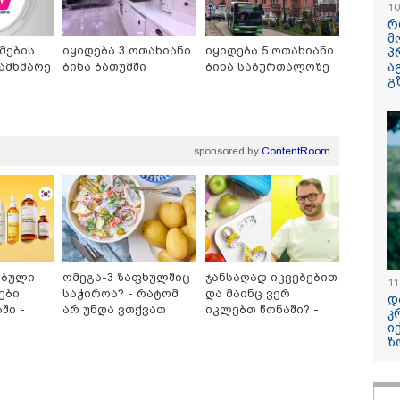
10
რ
მ
მების
იყიდება 3 ოთახიანი
იყიდება 5 ოთახიანი
პ
ამხმარე
ბინა ბათუმში
ბინა საბურთალოზე
ა
გ
sponsored by
ContentRoom
ნიაკებო, დამპლებო,
ავტომობილი ქვეითს
რამ გამოწვ
 არ იცი რომ ნია
დაეჯახა - ვრცელდება
საქართვე
აფერშუაში არაა?!" -
შემაძრწუნებელი
ელექტროენ
გა ავალიანის საქმეზე
კადრები მერაბ
სისტემის 
 იმნაძეს აკავებენ
კოსტავას ქუჩიდან
გათიშვა - 
ხდება ცნო
ებული
ომეგა-3 ზაფხულშიც
ჯანსაღად იკვებებით
11
ები
საჭიროა? - რატომ
და მაინც ვერ
დ
ში -
არ უნდა ვთქვათ
იკლებთ წონაში? -
კ
უარი თევზზე ცხელ
ლაშა უჩავა მთავარ
ი
 ბრენდი
დღეებში
მიზეზებზე საუბრობს
ზ
13:53 / 05-08-2026
ოშია
"ვისურვებდით, 