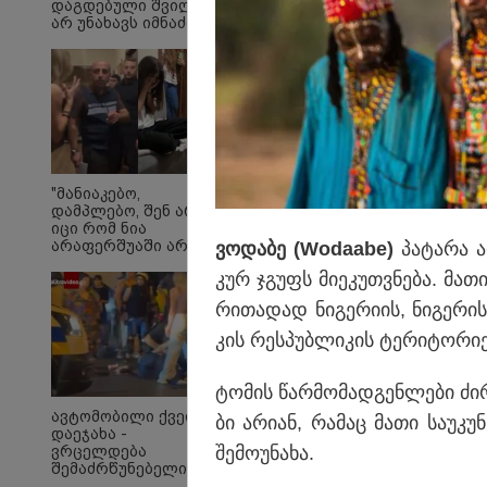
დაგდებული შვილი
არ უნახავს იმნაძის
დედას" - ეკა
კუპატაძის პირველი
ემოციური კომენტარი
ნია იმნაძის
დაკავებაზე
საქართველოს ელექტ
სრული გათიშვა ენგუ
"მანიაკებო,
დამპლებო, შენ არ
მიმდინარე დაგეგმილ
იცი რომ ნია
არაფერშუაში არაა?!"
ვო­და­ბე (Wodaabe)
პა­ტა­რა ა
- გიგა ავალიანის
კურ ჯგუფს მი­ე­კუთ­ვნე­ბა. მათ
საქმეზე ნია იმნაძეს
აკავებენ
რი­თა­დად ნი­გე­რი­ის, ნი­გე­რი
კის რეს­პუბ­ლი­კის ტე­რი­ტო­რი­
ტო­მის წარ­მო­მად­გენ­ლე­ბი ძი
ავტომობილი ქვეითს
ბი არი­ან, რა­მაც მათი სა­უ­კუ­
დაეჯახა -
შე­მო­უ­ნა­ხა.
ვრცელდება
შემაძრწუნებელი
კადრები მერაბ