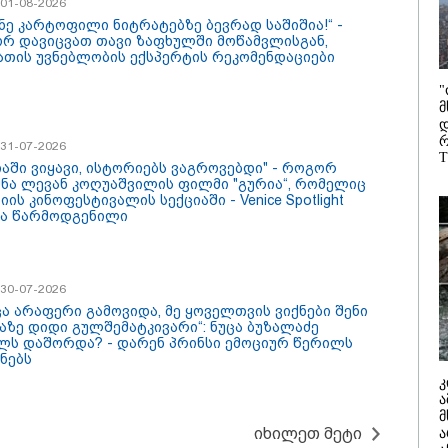
/ 01-08-2026
/ 05-08-2026
16:11 / 05-08-
რთვაში, რომელიც
ანე კარტოფილი ნიტრატებზე ბევრად საშიშია!“ -
იის ყრილობაზე
 მე-7 და მე-10
"სკოლის ფ
რ დავიცვათ თავი ზაფხულში მოწამვლისგან,
წრე საზოგადოებას
ელებს სკოლებში
რეალიზაცი
ათის უვნებლობის ექსპერტის რეკომენდაციები
ნეს?
ი
სექტემბრი
ლმძღვანელოები,
და იქნება
"
ი პროგრამები
საცალო, ა
მ
დებათ -
გაყიდვის რ
დ
კვეთილო პროცესში
მიქანაძე
რ
ფონების
/ 31-07-2026
კატეგორიის ყველა სიახლე
T
ყენება იზღუდება
იაში ვიყავი, ისტორიებს ვაგროვებდი" - როგორ
მნა ლევან კოღუაშვილის ფილმი "გურია“, რომელიც
იის კინოფესტივალის სექციაში - Venice Spotlight
ბა წარმოდგენილი
/ 30-07-2026
ცა არაფერი გამოვიდა, მე ყოველთვის ვიქნები შენი
აზე დიდი გულშემატკივარი“: ნუცა ბუზალაძე
ლს დაშორდა? - დარენ პრინსი ემოციურ წერილს
ნებს
კ
ა
რთი მხრივ დენი
რა მანძილზე
მ
ირდება, მისი მეოცედი
აფიქსირებს კამერა
იხილეთ მეტი
ა
ნინგში მიდის" - სად
გზებზე მანქანის