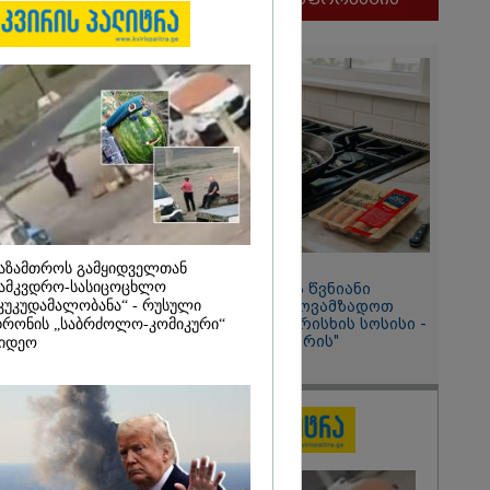
ობას
ი წითლიძე
აზამთროს გამყიდველთან
11:58 / 03-08-2026
ამკვდრო-სასიცოცხლო
ოქროსფერი კანი და წვნიანი
კუკუდამალობანა“ - რუსული
შიგთავსი: როგორ მოვამზადოთ
სწორად პრემიუმ ხარისხის სოსისი -
რონის „საბრძოლო-კომიკური“
2026
რჩევები "შეფმაისტერის"
იდეო
ტექნოლოგისგან
ური
“
ბითი საბჭოს
ელი ირაკლი
ილი გახდა