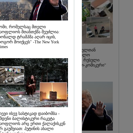
2026
ორმების
ა 1-ელი
დან დაიწყება
 როგორც
ომი, რომელსაც მთელი
სევე ონლაინ
სოფლიოს შთანთქმა შეუძლია:
ეჟიმი" - გივი
ონალდ ტრამპმა აღარ იცის,
ოგორ მოიქცეს" -The New York
imes
საზამთროს გამყიდველთან
სამკვდრო-სასიცოცხლო
„კუკუდამალობანა“ - რუსული
დრონის „საბრძოლო-კომიკური“
ვიდეო
იევი ისევ სასტიკად დაიბომბა -
მდენი ბალისტიკური რაკეტა
სოფლიოს არც ერთი ქალაქისკენ
რ გაუშვიათ: პუტინის ახალი