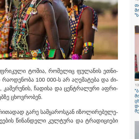
შვილი არ უნახავ
თ
ავალიანის დედ
მ
კომენტარი ნია 
"
დაკავებაზე
რამ გამოიწვია
საქართველოს
ელექტროენერგ
სისტემის სრული
როენერგეტიკული სისტემის
რას ამბობს სემე
რჰესის აგრეგატებზე
 ტესტირებას უკავშირდება
საფრანგეთის 
ტყის ხანძრის შ
ფ­რი­კუ­ლი ტო­მია, რო­მე­ლიც ფუ­ლა­ნის ეთ­ნი­
მსოფლიო ომის
ი რა­ო­დე­ნო­ბა 100 000-ს არ აღე­მა­ტე­ბა და ძი­
ასობით ჭურვი ა
"რიგრიგობით
13
ს, კა­მე­რუ­ნის, ჩა­დი­სა და ცენ­ტრა­ლუ­რი აფ­რი­
ფეთქდებოდნენ..
"
მ
ებ­ზე ცხოვ­რო­ბენ.
ც
SpaceX-ის რაკე
დ
5-სართულიანი 
მ
­რი­თა­დად გარე სამ­ყა­როს­გან იზო­ლი­რე­ბუ­ლე­
ზომის ობიექტი 
მთვარეს დაეჯახ
ნე­ე­ბის წი­ნან­დე­ლი კულ­ტუ­რა და ტრა­დი­ცი­ე­ბი
მოხდება?