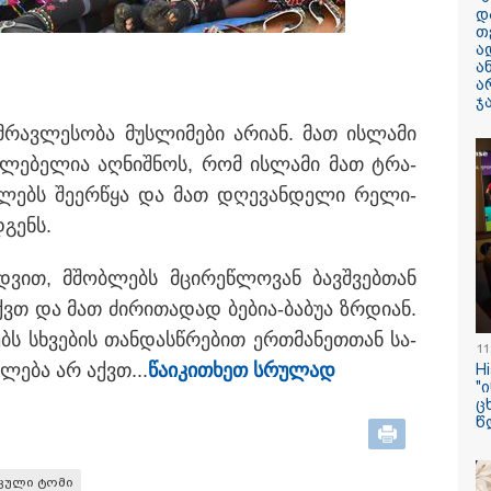
დ
თ
ილისი - ჰერაკლიონი
თბილისი - ბუდაპეშტი
თბილისი - 
ა
56.90 ლარიდან
1403.00 ლარიდან
ლარიდან
ა
ა
ჯ
­რავ­ლე­სო­ბა მუს­ლი­მე­ბი არი­ან. მათ ის­ლა­მი
უ­ცი­ლე­ბე­ლია აღ­ნიშ­ნოს, რომ ის­ლა­მი მათ ტრა­
­ლებს შე­ერ­წყა და მათ დღე­ვან­დე­ლი რე­ლი­
14:08 / 05-08-2026
­გენს.
ლაიფციგის აე
უკრაინულ
ხედ­ვით, მშობ­ლებს მცი­რე­წლო­ვან ბავ­შვებ­თან
თვითმფრინავთ
ქვთ და მათ ძი­რი­თა­დად ბე­ბია-ბა­ბუა ზრდი­ან.
ასაფეთქებელი
ბს სხვე­ბის თან­დას­წრე­ბით ერ­თმა­ნეთ­თან სა­
მოწყობილობით
11
­ლე­ბა არ აქვთ...
წა­ი­კი­თხეთ სრუ­ლად
H
აღჭურვილი დრ
"
აღმოაჩინეს - რ
ც
წ
მედია
კული ტომი