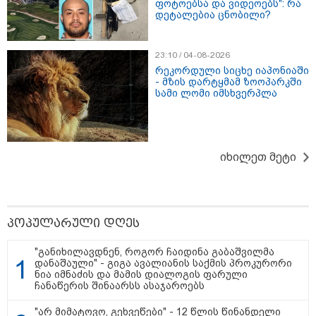
ფოტოებსა და ვიდეოებს": რა
დეტალებია ცნობილი?
23:10 / 04-08-2026
რეკორდული სიცხე იაპონიაში
- მზის დარტყმამ ზოოპარკში
თბილისი - ანტალია 780.80
სამი ლომი იმსხვერპლა
ლარიდან
იხილეთ მეტი
თბილისი - ჰერაკლიონი 1103.80
ლარიდან
პოპულარული დღეს
"განიხილავდნენ, როგორ ჩაიდინა გაბაშვილმა
თბილისი - ბუდაპეშტი 1421.00
დანაშაული" - გიგა ავალიანის საქმის პროკურორი
ლარიდან
ნია იმნაძის და მამის დიალოგის ფარული
ჩანაწერის შინაარსს ასაჯაროებს
"არ მიმატოვო, გეხვეწები" - 12 წლის წინანდელი