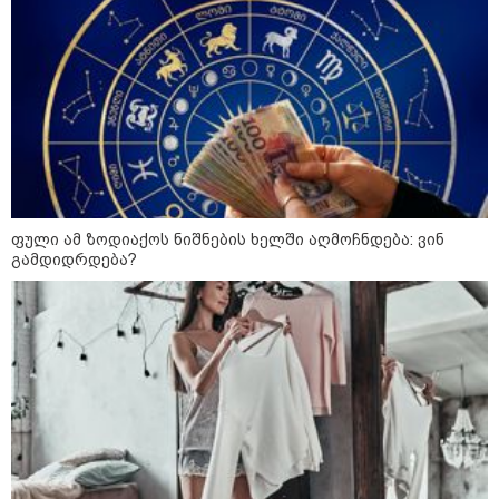
ფული ამ ზოდიაქოს ნიშნების ხელში აღმოჩნდება: ვინ
გამდიდრდება?
12:34 / 08-08-2026
რას აცხადებს ირაკლი კობახიძე
ელექტროენერგიის რამდენჯერმე
გათიშვასთან დაკავშირებით?
19:32 / 08-08-2026
"სიმბოლურია, რომ კობახიძის
მოღალატეობრივი განცხადება
საქართველოს