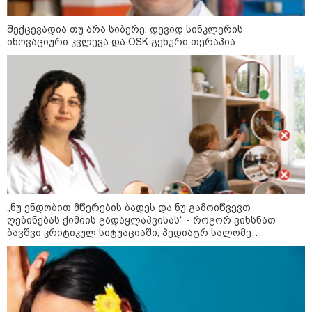
შექცევადია თუ არა სიბერე: დევიდ სინკლერის
ფული ამ ზოდიაქოს ნიშნების
ინოვაციური კვლევა და OSK გენური თერაპია
ხელში აღმოჩნდება: ვინ
გამდიდრდება?
როგორ ჩავიცვათ 40 წლის
შემდეგ: მილიონერების
სტილისტის 8 ოქროს წესი და
აუცილებელი სამოსი
„ნუ ენდობით მწერების ბადეს და ნუ გამოიწვევთ
ღებინებას ქიმიის გადაყლაპვისას“ - როგორ ვიხსნათ
ბავშვი კრიტიკულ სიტუაციაში, პედიატრ სალომე
მსოფლიო
ახვლედიანის რჩევები