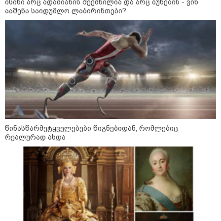
ისინი არც ადამიანის შექმნილია და არც ბუნების - ვინ
დაფუძნებული კრიპტოკომპანია
ააშენა საიდუმლო ლაბირინთები?
დაასანქცირა
18:35 / 08-08-2026
"ბულგარეთის საჰაერო
სივრცეში დრონი აფეთქდა" -
ბულგარეთის პრემიერ-მინისტრი
წინასწარმეტყველებები წიგნებიდან, რომლებიც
17:13 / 08-08-2026
რეალურად ახდა
"დასავლეთმა საქართველო
ჩვენ წინააღმდეგ
გეოპოლიტიკური ბრძოლის
უგუნურ იარაღად გამოიყენა" -
დიმიტრი მედვედევი
23:40 / 07-08-2026
იტალიამ ყველა ქალაქში