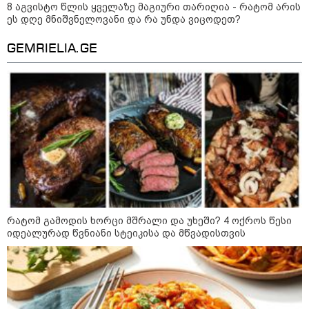
ინტერნეტში ამაღელვებელი
8 აგვისტო წლის ყველაზე მაგიური თარიღია - რატომ არის
კადრები ვრცელდება - როგორ
ეს დღე მნიშვნელოვანი და რა უნდა ვიცოდეთ?
გადაარჩინა 56 წლის კაცმა
ბავშვები აბობოქრებულ ზღვაში
დახრჩობას
GEMRIELIA.GE
კატეგორიის ყველა სიახლე
"უნდა დაგვხვრიტოთ? - არა,
თქვენი დახვრეტა რაში გვაწყობს,
გუდაუთაში ქართველ ტყვეებში
რატომ გამოდის ხორცი მშრალი და უხეში? 4 ოქროს წესი
უნდა გადაგცვალოთ..."
იდეალურად წვნიანი სტეიკისა და მწვადისთვის
როდის დაიწყო რეალურად
საქართველო-რუსეთის ომი და
მთავარი შეცდომა, რომელიც
საბედისწერო გამოდგა