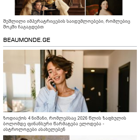
განგაშის წითელი დონე
გამოაცხადა
შეშლილი იმპერატრიცების საიდუმლოებები, რომლებიც
შოკში ჩაგაგდებთ
კატეგორიის ყველა სიახლე
BEAUMONDE.GE
ვახტანგ კაპანაძე - დიახ, ომი
დაიწყო რუსეთმა და წერტილი!
აშშ-მა საქართველოში
ზოდიაქოს 4 ნიშანი, რომლებსაც 2026 წლის ზაფხულის
დაფუძნებული კრიპტოკომპანია
ბოლომდე ფინანსური წარმატება ელოდება -
დაასანქცირა
ასტროლოგები ასახელებენ