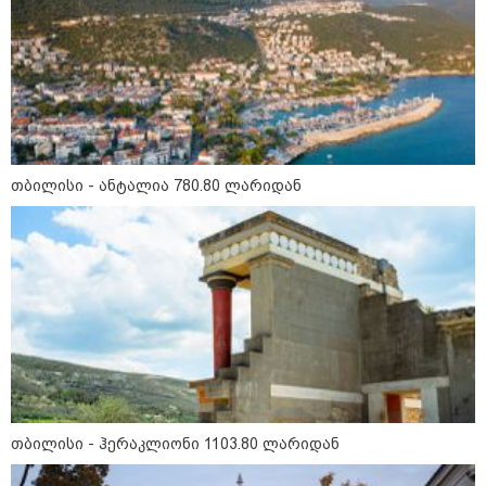
11:13 / 05-08-2026
Hisense წარმოგიდგენთ გზავნილს "ინოვაციები
უკეთესი ცხოვრებისათვის" FIFA-ს 2026 წლის
მსოფლიო ჩემპიონატზე™
თბილისი - ანტალია 780.80 ლარიდან
15:49 / 06-08-2026
შეიძინე ალდაგის სამოგზაურო დაზღვევა და
მიიღე გაორმაგებული ინტერნეტი
საზოგადოება
თბილისი - ჰერაკლიონი 1103.80 ლარიდან