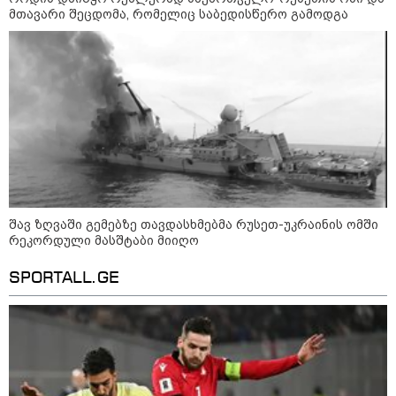
ის საწყობზე - დრონებით
მთავარი შეცდომა, რომელიც საბედისწერო გამოდგა
თავდასხმის შემდეგ, ტულას
ოლქში მდებარე საწყობში
ხანძარია
09:12 / 05-08-2026
14 გარდაცვლილი, 22
დაშავებული, მასშტაბური
ხანძარი - რუსეთმა კიევზე
იერიში ბალისტიკური
რაკეტებით მიიტანა
შავ ზღვაში გემებზე თავდასხმებმა რუსეთ-უკრაინის ომში
რეკორდული მასშტაბი მიიღო
14:13 / 04-08-2026
მორიგი თავდასხმა რუსეთში,
ნავთობგადამამუშავებელ
SPORTALL.GE
ქარხანაზე - რა დეტალებია
ცნობილი
კატეგორიის ყველა სიახლე