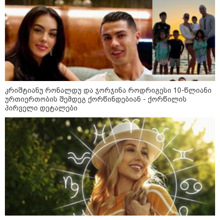
"ქალაქი დავთმე, მაგრამ
ქალურობა - არა. ვერ იჯერებენ
ფერმერი თუ ვარ" - როგორ
ცხოვრობს ახალგაზრდა ქალი,
რომელიც ქალაქიდან სოფლად
გადავიდა და ფერმერი გახდა
09:36 / 08-08-2026
"ბავშვობიდან ასე ვარ..
ფანატიკურად ვარ შეყვარებული
კრიშტიანუ რონალდუ და ჯორჯინა როდრიგესი 10-წლიანი
საქართველოზე" - გაიცანით
ურთიერთობის შემდეგ ქორწინდებიან - ქორწილის
მარტინ გუიმჯიანი, ქართულ
პირველი დეტალები
ენასა და საქართველოზე
შეყვარებული სომეხი ბიჭი
23:15 / 07-08-2026
ამოუცნობი ანომალიური
მოვლენები - ტრამპის
ადმინისტრაციამ “UFO”- ს
ფაილების მორიგი პაკეტი
გამოაქვეყნა
22:30 / 07-08-2026