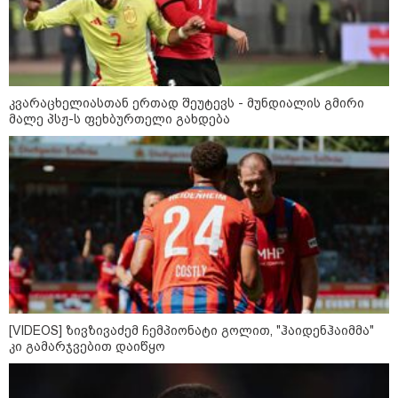
კვარაცხელიასთან ერთად შეუტევს - მუნდიალის გმირი
მალე პსჟ-ს ფეხბურთელი გახდება
[VIDEOS] ზივზივაძემ ჩემპიონატი გოლით, "ჰაიდენჰაიმმა"
კატეგორიები
კი გამარჯვებით დაიწყო