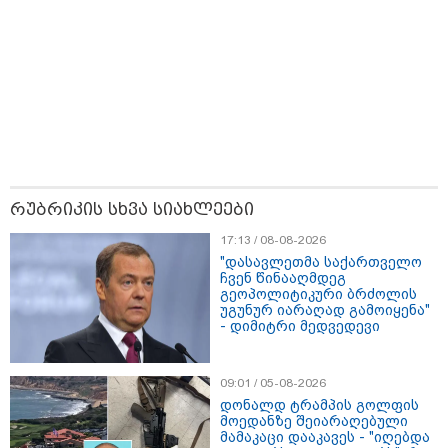
16:41 / 08-08-2026
"კაპროვანში ზღვამ კიდევ ერთი
ჭურვი გამორიყა, ადგილზე
მობილიზებულია პოლიცია და
სამაშველო" - რას წერს და რა
კადრებს აქვეყნებს თათია
ნიკოლაშვილი?
რუბრიკის სხვა სიახლეები
12:18 / 08-08-2026
"რუსეთმა განახორციელა
17:13 / 08-08-2026
საქართველოს ტერიტორიების
"დასავლეთმა საქართველო
20%-ის ოკუპაცია და
ჩვენ წინააღმდეგ
სააკაშვილის, მისი რეჟიმის
გეოპოლიტიკური ბრძოლის
ღალატი ვერანაირად ვერ
უგუნურ იარაღად გამოიყენა"
გადაფარავს ამ დანაშაულს" -
- დიმიტრი მედვედევი
ირაკლი კობახიძე
13:16 / 08-08-2026
"ძალიან ბევრ ინფორმაციას
09:01 / 05-08-2026
ვიღებთ ხალხისგან" - რას წერს
დონალდ ტრამპის გოლფის
ადვოკატი ტარიელ კაკაბაძე
მოედანზე შეიარაღებული
მამაკაცი დააკავეს - "იღებდა