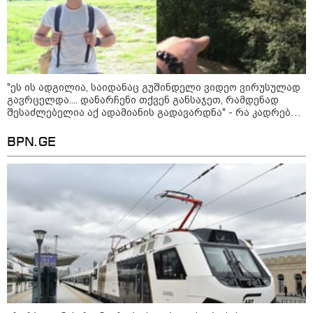
"ზურგს უკან ლაჩრულად
მომეპარნენ და თავს დამესხნენ
- ასფალტზე თავი მრავალჯერ
დამარტყმევინეს, მირტყეს
მუშტები" - რას ჰყვება კურიერი,
რომელსაც
არასრულწლოვანები სასტიკად
გაუსწორდნენ?
"ეს ის ადგილია, საიდანაც გუშინდელი ვიდეო ვირუსულად
კატეგორიის ყველა სიახლე
გავრცელდა.... დანარჩენი თქვენ განსაჯეთ, რამდენად
შესაძლებელია აქ ადამიანის გადავარდნა" - რა კადრებს
აქვეყნებს კობა ახალაძე მლეთიდან, სადაც 12 წლის წინ
გურამ დადიანიძე გაუჩინარდა?
BPN.GE
მკითხველის რჩევით