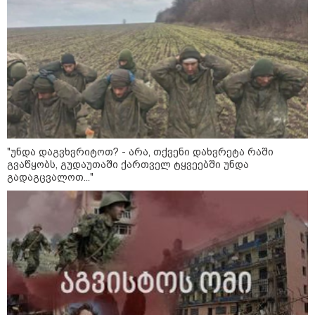
ხელში აღმოჩნდება: ვინ
გამდიდრდება?
როგორ ჩავიცვათ 40 წლის
შემდეგ: მილიონერების
სტილისტის 8 ოქროს წესი და
აუცილებელი სამოსი
"უნდა დაგვხვრიტოთ? - არა, თქვენი დახვრეტა რაში
გვაწყობს, გუდაუთაში ქართველ ტყვეებში უნდა
გადაგცვალოთ..."
მსოფლიო