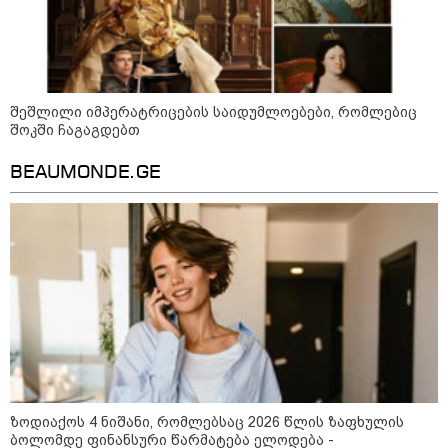
დახრჩობას
კატეგორიის ყველა სიახლე
შეშლილი იმპერატრიცების საიდუმლოებები, რომლებიც
შოკში ჩაგაგდებთ
BEAUMONDE.GE
"უნდა დაგვხვრიტოთ? - არა,
თქვენი დახვრეტა რაში გვაწყობს,
გუდაუთაში ქართველ ტყვეებში
უნდა გადაგცვალოთ..."
როდის დაიწყო რეალურად
საქართველო-რუსეთის ომი და
მთავარი შეცდომა, რომელიც
საბედისწერო გამოდგა
ზოდიაქოს 4 ნიშანი, რომლებსაც 2026 წლის ზაფხულის
ბოლომდე ფინანსური წარმატება ელოდება -