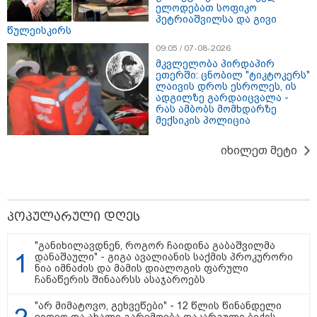
ელოდებათ სოფიკო
გაფრთხილება: რომელ
პეტრიაშვილსა და გივი
რეგიონებში უნდა ველოდოთ
წულეისკირს
ელჭექს, სეტყვასა და ქარის
გაძლიერებას?
09:05 / 07-08-2026
მკვლელობა პირდაპირ
18:51 / 08-08-2026
ეთერში: ცნობილ "ტიკტოკერს"
"ზურგს უკან ლაჩრულად
ლაივის დროს ესროლეს, ის
მომეპარნენ და თავს დამესხნენ
ადგილზე გარდაიცვალა -
- ასფალტზე თავი მრავალჯერ
რას ამბობს მომხდარზე
დამარტყმევინეს, მირტყეს
მექსიკის პოლიცია
მუშტები" - რას ჰყვება კურიერი,
რომელსაც
არასრულწლოვანები სასტიკად
იხილეთ მეტი
გაუსწორდნენ?
18:11 / 08-08-2026
"ფოტოსურათი, რომელზეც
ახლა ვისაუბრებ, ნია იმნაძის
ერთ-ერთმა მეგობარმა
პოპულარული დღეს
გამომიგზავნა..." - ეკა კუპატაძე
"განიხილავდნენ, როგორ ჩაიდინა გაბაშვილმა
დანაშაული" - გიგა ავალიანის საქმის პროკურორი
ნია იმნაძის და მამის დიალოგის ფარული
17:01 / 08-08-2026
ჩანაწერის შინაარსს ასაჯაროებს
"პროკურატურის მიერ გია
ბარამიძის მიმართ დაწყებულ
"არ მიმატოვო, გეხვეწები" - 12 წლის წინანდელი
საქმეს მინდა გამოვეხმაურო" -
ვიდეო და ახალი გარემოება დაკარგული ბიჭის