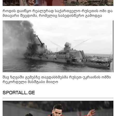
როდის დაიწყო რეალურად საქართველო-რუსეთის ომი და
მთავარი შეცდომა, რომელიც საბედისწერო გამოდგა
13:15 / 08-08-2026
უძველესი სენი და ეპიდემია: აშშ-ში
ერთდროულად კეთრს და ნაწლავურ
ინფექციას ებრძვიან - რა უნდა ვიცოდეთ
შავ ზღვაში გემებზე თავდასხმებმა რუსეთ-უკრაინის ომში
და რამდენად სახიფათოა
რეკორდული მასშტაბი მიიღო
SPORTALL.GE
18:35 / 08-08-2026
"ბულგარეთის საჰაერო
სივრცეში დრონი აფეთქდა" -
ბულგარეთის პრემიერ-მინისტრი