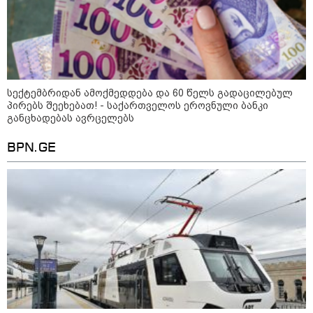
19:03 / 08-08-2026
"მკაცრად ვგმობთ ირაკლი
კობახიძის განცხადებას" -
"კოალიცია ცვლილებისთვის"
სექტემბრიდან ამოქმედდება და 60 წელს გადაცილებულ
პირებს შეეხებათ! - საქართველოს ეროვნული ბანკი
განცხადებას ავრცელებს
16:33 / 08-08-2026
"გიორგი ბარამიძემ რაღაც
არასწორად ჩამოაყალიბა,
BPN.GE
მაგრამ ნამდვილად არ
ეკუთვნის წიხლი ივანიშვილის
ღალატზე დაფუძნებული
დიქტატურის მსახურებისგან" -
მიხეილ სააკაშვილი
16:22 / 08-08-2026
"აი, ეს არის სამშობლოს
ღალატი" - როგორ ეხმაურება
ნიკა გვარამია აგვისტოს ომთან
დაკავშირებით ირაკლი
კობახიძის განცხადებას?