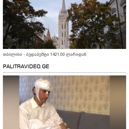
შეეხებათ! - საქართველოს
ეროვნული ბანკი განცხადებას
ავრცელებს
"ფოტოსურათი, რომელზეც ახლა
ვისაუბრებ, ნია იმნაძის ერთ-
ერთმა მეგობარმა გამომიგზავნა..."
- ეკა კუპატაძე
თბილისი - ბუდაპეშტი 1421.00 ლარიდან
PALITRAVIDEO.GE
პოლიტიკა