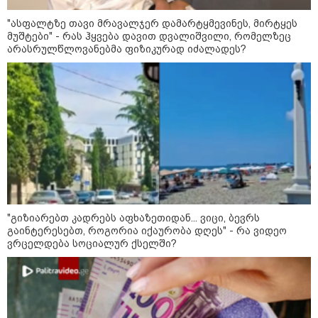
"ასფალტზე თავი მრავალჯერ დამარტყმევინეს, მირტყეს
მუშტები" - რას ჰყვება დავით დვალიშვილი, რომელზეც
არასრულწლოვანებმა ფიზიკურად იძალადეს?
12:34 / 08-08-2026
რას აცხადებს ირაკლი კობახიძე
ელექტროენერგიის რამდენჯერმე
გათიშვასთან დაკავშირებით?
"გიზიარებთ კადრებს აფხაზეთიდან... ვიცი, ბევრს
გაინტერესებთ, როგორია იქაურობა დღეს" - რა ვიდეო
19:32 / 08-08-2026
ვრცელდება სოციალურ ქსელში?
"სიმბოლურია, რომ კობახიძის
მოღალატეობრივი განცხადება
საქართველოს
თავისუფლებისთვის შეწირული
გმირების მემორიალზე
გაკეთდა" - "ნაციონალური
მოძრაობა"