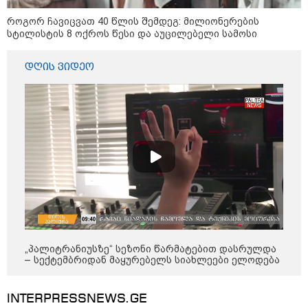
ხანძარია
როგორ ჩავიცვათ 40 წლის შემდეგ: მილიონერების
სტილისტის 8 ოქროს წესი და აუცილებელი სამოსი
09:12 / 05-08-2026
14 გარდაცვლილი, 22
დღის ვიდეო
დაშავებული, მასშტაბური
ხანძარი - რუსეთმა კიევზე
იერიში ბალისტიკური
რაკეტებით მიიტანა
14:13 / 04-08-2026
მორიგი თავდასხმა რუსეთში,
ნავთობგადამამუშავებელ
ქარხანაზე - რა დეტალებია
ცნობილი
„პალიტრანიუსზე“ სეზონი წარმატებით დასრულდა
კატეგორიის ყველა სიახლე
– სექტემბრიდან მაყურებელს სიახლეები ელოდება
INTERPRESSNEWS.GE