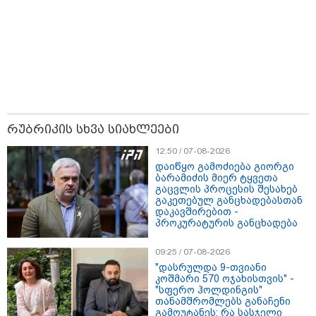
რუბრიკის სხვა სიახლეები
12:50 / 07-08-2026
დაიწყო გამოძიება გიორგი
ბარამიძის მიერ ტყვეთა
11:36 / 08-08-2026
გაცვლის პროცესის შესახებ
გაკეთებულ განცხადებასთან
წელიწადნახევარში საქართველოში 164
დაკავშირებით -
ადამიანი დაიკარგა - 57 პირს ამ დრომდე
პროკურატურის განცხადება
ეძებენ
09:25 / 07-08-2026
"დასრულდა 9-თვიანი
კოშმარი 570 ოჯახისთვის" -
19:52 / 08-08-2026
"სფერო ჰოლდინგის"
"სანაპირო რაიონებში
თანამშრომლებს განაჩენი
მოსალოდნელია წვიმა" -
გამოუტანეს: რა სასჯელი
გარემოს ეროვნული სააგენტოს