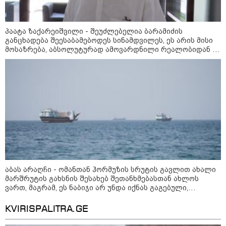
პროგნოზი
აგვისტო
პაატა ზაქარეიშვილი - შეუძლებელია ბარამიძის
8 აგვისტო ახალ შთაგონებასა და ემოციურ სიახლოვეს
განცხადება შეესაბამებოდეს სინამდვილეს, ეს არის მისი
მოსაზრება, აბსოლუტურად ამოვარდნილი რეალობიდან -
მოიტანს. გაიზრდება ინტერესი შემოქმედებითი საქმიანობისა
არ მიმაჩნია, რომ ამის გამო მის წინააღმდეგ სისხლის
და კულტურული ღონისძიებების მიმართ. საღამო
სამართლის საქმე უნდა აღიძრას
განსაკუთრებით ხელსაყრელია საყვარელ ადამიანებთან
დროის გასატარებლად და თბილი, გულახდილი
საუბრებისთვის.
აგვისტო აგარაკზე: ეს 5 საქმე
აბას არაღჩი - ომანთან ჰორმუზის სრუტის გავლით ახალი
უნდა მოასწროთ შემოდგომის
მარშრუტის გახსნის შესახებ შეთანხმებასთან ახლოს
დადგომამდე
ვართ, მაგრამ, ეს ნაბიჯი არ უნდა იქნას გაგებული,
როგორც ჰორმუზის სრუტის ხელახლა გახსნა
KVIRISPALITRA.GE
ფული ამ ზოდიაქოს ნიშნების