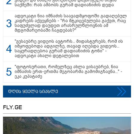
იაგო ხვიჩია განცხადებას
საქმეში: რას ამბობს გურამ დადიანიძის დედა
ავრცელებს
ადვოკატი ნია იმნაძის საავადმყოფოში გადაღებულ
კადრებს აქვეყნებს - "რა მტკიცებულება გაქვთ, რაც
საფუძვლად დაუდეთ არასრულწლოვნის ამ
კატეგორიის ყველა სიახლე
მდგომარეობაში ჩაგდებას?"
"ვესაუბრე ვიდეოს ავტორს... მიდასტურებს, რომ ის
იმყოფებოდა ადგილზე, თავად იღებდა ვიდეოს...
საყურადღებოა გურამ დადიანიძის ტონი" -
მკითხველის რჩევით
ადვოკატი ახალი დეტალებით
"ფოტოსურათი, რომელზეც ახლა ვისაუბრებ, ნია
იმნაძის ერთ-ერთმა მეგობარმა გამომიგზავნა..." -
ეკა კუპატაძე
დღის ყველა სიახლე
FLY.GE
19:52 / 08-08-2026
19:32 / 08-08-2026
19:03 / 08-08
"სანაპირო რაიონებში
"სიმბოლურია, რომ
"მკაცრად
მოსალოდნელია წვიმა"
კობახიძის
ირაკლი კ