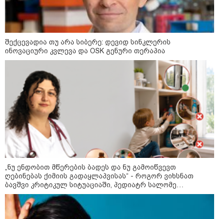
სრუტის გავლით ახალი
საქმე უნდა აღიძრას
მარშრუტის გახსნის შესახებ
შეთანხმებასთან ახლოს ვართ,
მაგრამ, ეს ნაბიჯი არ უნდა იქნას
გაგებული, როგორც ჰორმუზის
შექცევადია თუ არა სიბერე: დევიდ სინკლერის
სრუტის ხელახლა გახსნა
ინოვაციური კვლევა და OSK გენური თერაპია
ვოლოდიმირ ზელენსკი - უკრაინას
აშშ-სთან Patriot-ის რაკეტების
ყოველთვიურად მიწოდების
შესახებ შეთანხმება აქვს
მოზაიკა
„ნუ ენდობით მწერების ბადეს და ნუ გამოიწვევთ
ღებინებას ქიმიის გადაყლაპვისას“ - როგორ ვიხსნათ
ბავშვი კრიტიკულ სიტუაციაში, პედიატრ სალომე
ახვლედიანის რჩევები