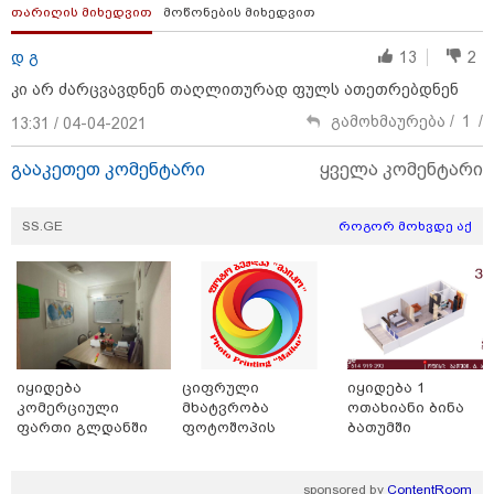
თარიღის მიხედვით
მოწონების მიხედვით
დ გ
13
2
კი არ ძარცვავდნენ თაღლითურად ფულს ათეთრებდნენ
გამოხმაურება /
1
/
13:31 / 04-04-2021
გააკეთეთ კომენტარი
ყველა კომენტარი
მნიშვნელოვანი ინფორმაცია
SS.GE
როგორ მოხვდე აქ
იყიდება
ციფრული
იყიდება 1
კომერციული
მხატვრობა
ოთახიანი ბინა
ფართი გლდანში
ფოტოშოპის
ბათუმში
მცოდნე
11:13 / 05-08-2026
Hisense წარმოგიდგენთ გზავნილს "ინოვაციები
sponsored by
ContentRoom
უკეთესი ცხოვრებისათვის" FIFA-ს 2026 წლის