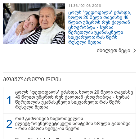
"საჩუქარი" და ჩაშლილი
11:36 / 05-08-2026
წვეულება: ახალი დეტალები
ცოლს "დედოფალს" ეძახდა,
ხოლო 20 წელი თავისზე 46
12:56 / 06-08-2026
წლით უმცროს რუს ქალთან
70 წელზე მეტი ხნის შემდეგ
ცხოვრობდა - ზურაბ
პირველად, ყაზახეთში ვეფხვი
წერეთლის უკანასკნელი
ველურ ბუნებაში გაუშვეს -
სიყვარული: რას წერს
ქვეყნდება კადრები
რუსული მედია
იხილეთ მეტი
14:09 / 06-08-2026
დამტკიცდა საგზაო
უსაფრთხოების ეროვნული
პოპულარული დღეს
სტრატეგია, რომელიც საგზაო
შემთხვევების შედეგად
დაშავებულთა და დაღუპულთა
ცოლს "დედოფალს" ეძახდა, ხოლო 20 წელი თავისზე
რაოდენობის 25%-ით
46 წლით უმცროს რუს ქალთან ცხოვრობდა - ზურაბ
შემცირებას ითვალისწინებს -
წერეთლის უკანასკნელი სიყვარული: რას წერს
რას მოიცავს ის?
რუსული მედია
რამ გამოიწვია საქართველოს
ელექტროენერგეტიკული სისტემის სრული გათიშვა
- რას ამბობს სემეკ-ის წევრი
თბილისი - ანტალია 716.70
ლარიდან