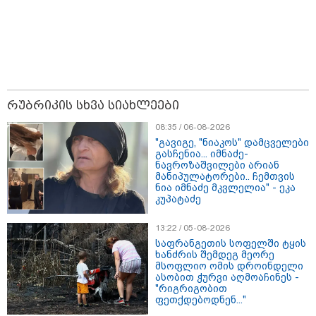
08:44 / 06-08-2026
"მიტროპოლიტი გერასიმე სამღვდელოებასთან
ერთად იმყოფებოდა ლანა ლატარიას სახლში და
გარდაცვლილის სულის საოხად პანაშვიდი
აღავლინა" - საპატრიარქო
რუბრიკის სხვა სიახლეები
08:35 / 06-08-2026
"გავიგე, "ნიაკოს" დამცველები
გასჩენია... იმნაძე-
13:52 / 06-08-2026
ნავროზაშვილები არიან
4 წლით პატიმრობა მიესაჯა
მანიპულატორები.. ჩემთვის
სანიტარს, რომელმაც შვილი
ნია იმნაძე მკვლელია" - ეკა
ბათუმში, კლინიკის
კუპატაძე
საპირფარეშოში გააჩინა,
შემდეგ კი დაზიანებები მიაყენა
13:22 / 05-08-2026
საფრანგეთის სოფელში ტყის
ხანძრის შემდეგ მეორე
11:16 / 06-08-2026
მსოფლიო ომის დროინდელი
ცნობილი ხდება, რომ
ასობით ჭურვი აღმოაჩინეს -
მოსკოვში, რესტორანში
"რიგრიგობით
მომხდარ აფეთქებას რუსი
ფეთქდებოდნენ..."
გენერალი ემსხვერპლა -
კურიერის მიერ მიტანილი