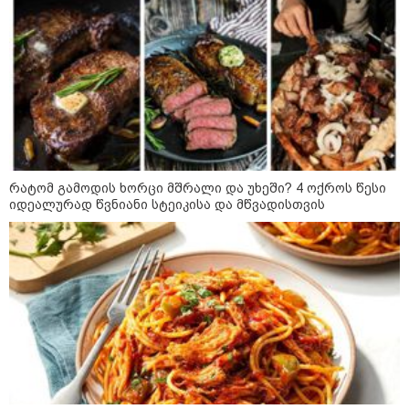
ბავშვმა, რომელიც 9 თვის
განმავლობაში
წარმოუდგენელი
ფსიქოლოგიური ტერორის ქვეშ
არის" - რას აცხადებს ნია
კატეგორიის ყველა სიახლე
იმნაძის ადვოკატი?
რატომ გამოდის ხორცი მშრალი და უხეში? 4 ოქროს წესი
რატომ ჩაბნელდა საქართველო
იდეალურად წვნიანი სტეიკისა და მწვადისთვის
მესამედ: საბოტაჟი, ტექნიკური
ხარვეზი თუ
არაპროფესიონალიზმი?! -
სანდრო თვალჭრელიძის ანალიზი
ჩაკეტილი „პოლიტიკური
სამკუთხედი“ - კულუარული
თამაშები, რომლებიც დიდი
სისხლის ფასად ჯდება
„ოქტომბრისთვის საქართველოს