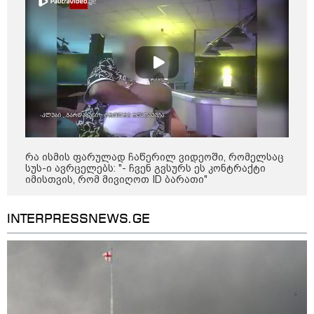
09:33 / 05-08-2026
"მამის მიერ ცოტნესთვის
დატოვებულ სახლში
თვითნებურად ცხოვრობს
ადამიანი, რომელიც ზვიადის
ანდერძში ერთი სიტყვითაც კი
არ არის მოხსენიებული" - ანა
ჯაბაური
09:32 / 05-08-2026
"4 დღე უწყლოდ და უპუროდ
გაატარეს, მათ სიცოცხლე
დავუბრუნეთ" - ქართველი
მეზღვაური წერს, რომ 36
რა ისმის ფარულად ჩაწერილ ვიდეოში, რომელსაც
მიგრანტი, მათ შორის, ორსული
სუს-ი ავრცელებს: "- ჩვენ გვსურს ეს კონტრაქტი
გოგონა გადაარჩინა
იმისთვის, რომ მივიღოთ ID ბარათი"
12:20 / 04-08-2026
INTERPRESSNEWS.GE
"როცა კანონიკიდან
გამომდინარე, მართებულად
მიგვაჩნია, რომ ადამიანის
გასვენება ტაძრიდან არ მოხდეს,
ეს მგლოვიარეს ისეთი
სიყვარულითა უნდა ავუხსნათ,
რომ შფოთვა არ დაიბადოს" -
დედა სიდონია