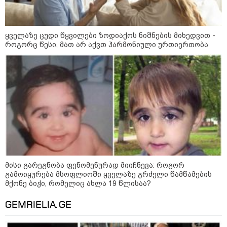
დაკავშირებით ერთობლივ
განცხადებას ავრცელებენ
ყველაზე ცუდი წყვილები ზოდიაქოს ნიშნების მიხედვით -
22:35 / 06-08-2026
როგორც წესი, მათ არ აქვთ ჰარმონიული ურთიერთობა
"კიდევ ერთხელ მოვუწოდებ
საქართველოს მთავრობას, მისი
დაუყოვნებლივი და უპირობო
გათავისუფლებისკენ" - რას
წერს ეუთო-ს წარმომადგენელი
მზია ამაღლობელზე?
21:38 / 06-08-2026
"ჩვენთვის ეს ეგზოტიკაა, ჩვენს
სტუმრებს ასე ვუხსნით - ბევრი
სანთელი, ეგზოტიკა და
რომანტიკული საღამოები" -
შალვა ალავერდაშვილი
ელექტროენერგიის გათიშვებზე
მისი გარეგნობა ფენომენურად მიიჩნევა: როგორ
გამოიყურება მსოფლიოში ყველაზე გრძელი წამწამების
მქონე ბიჭი, რომელიც ახლა 19 წლისაა?
21:08 / 06-08-2026
"არ ვიცი, თუ ვინმე იცის, რასთან
GEMRIELIA.GE
არის დაკავშირებული ნია
იმნაძის 10 თვის თავზე დაკავება
- რა უნდა თქვას 16 წლის