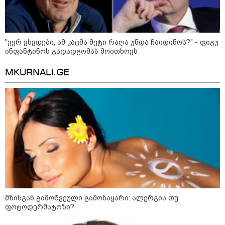
დღის ზოგადი
6
ასტროლოგიური
პროგნოზი
"ვერ ვხვდები, ამ კაცმა მეტი რაღა უნდა ჩაიდინოს?" - ფიგუ
აგვისტო
ინფანტინოს გადადგომას მოითხოვს
ეს დღე გამოირჩევა სტაბილური და მშვიდი ენერგიით. კარგი
MKURNALI.GE
პერიოდია დაწყებული საქმეების ბოლომდე მოსაყვანად,
ფინანსური საკითხების გადასამოწმებლად და სამუშაო
სივრცის მოწესრიგებისთვის. თანმიმდევრული მოქმედება და
პრაქტიკული მიდგომა სასურველ შედეგს უდანაკარგოდ
მოგიტანთ.
როგორ მოვამზადოთ
მზისგან გამოწვეული გამონაყარი: ალერგია თუ
ვეგეტარიანული ფალაფელი
ფოტოდერმატოზი?