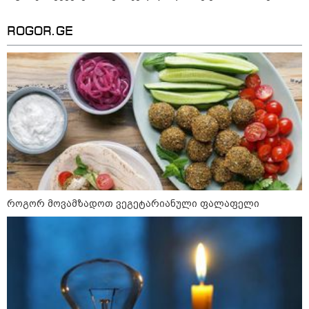
ROGOR.GE
ნია იმნაძეს და ანასტასია
ბერუაშვილს ბრალდება
წარედგინათ - რამდენ წლიანი
პატიმრობა ემუქრებათ
არასრულწლოვნებს?
რა გახდა “სამგორის” მეტროში
სტუდენტის გარდაცვალების
მიზეზი - ცნობილია ექსპერტიზის
პასუხი
როგორ მოვამზადოთ ვეგეტარიანული ფალაფელი
Faceამბები