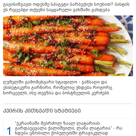
არჩევანის გაკეთება მოუწევს...
გაგისინჯავთ ოდესმე სპაგეტი ბარბექიუს სოუსით? პასტის
„ორ სკამზე ჯდომის“
ეს რეცეპტი თქვენი საყვარელი ვახშამი გახდება
შესაძლებლობა შეიძლება
დასრულდეს“ - მირიან
მირიანაშვილის ანალიზი
ჯარისკაცი, რომელიც 29 წელი
იბრძოდა, რადგან ომის
დამთავრების არ სჯეროდა...
ღუმელში გამომცხვარი სტაფილო - ჯანსაღი და
ესთეტიკური გარნირი, რომელიც უხდება როგორც
მეცნიერება
ხორცეულს, ისე თევზსა და ბოსტნეულის კერძებს
კვირის კითხვადი სტატიები
“უკრაინაში მებრძოლ ზაალ ლატარიას
გარდაეცვალა ქალიშვილი, ლანა ლატარია“ - რა
ხდება ცნობილი ქობულეთში ტრაგიკულად