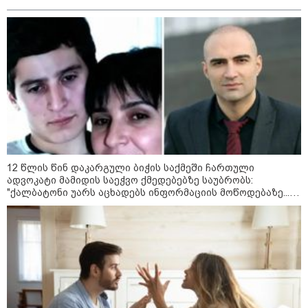
21:03 / 05-08-2026
12 წლის წინ დაკარგული ბიჭის საქმეში ჩართული
ადვოკატი მამიდის საეჭვო ქმედებებზე საუბრობს:
რამ გამოიწვია საქართველოს
"ქალბატონი უარს აცხადებს ინფორმაციის მოწოდებაზე...
ელექტროენერგეტიკული სისტემის სრული
წლობით მიმდინარეობდა საქმის ჩაფარცხვის ოპერაცია"
გათიშვა - რას ამბობს სემეკ-ის წევრი
23:14 / 06-08-2026
სამოქალაქო საზოგადოების
წარმომადგენლები 2008 წლის
რუსეთ-საქართველოს აგვისტოს
ომის 18 წლისთავთან