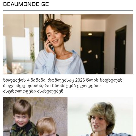
მსოფლიო ომის დროინდელი
BEAUMONDE.GE
ასობით ჭურვი აღმოაჩინეს -
"რიგრიგობით
ფეთქდებოდნენ..."
კატეგორიის ყველა სიახლე
2008 წლის რუსეთ-საქართველოს
ომიდან 18 წელი გავიდა
ზოდიაქოს 4 ნიშანი, რომლებსაც 2026 წლის ზაფხულის
ბოლომდე ფინანსური წარმატება ელოდება -
ასტროლოგები ასახელებენ
სამოქალაქო საზოგადოების
წარმომადგენლები 2008 წლის
რუსეთ-საქართველოს აგვისტოს
ომის 18 წლისთავთან
დაკავშირებით ერთობლივ
განცხადებას ავრცელებენ