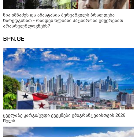
15:54 / 06-08-2026
"ბრალი არის აბურდული -
ნია იმნაძეს და ანასტასია ბერუაშვილს ბრალდება
სამწუხაროა, რომ სრულიად
წარედგინათ - რამდენ წლიანი პატიმრობა ემუქრებათ
უდანაშაულო ბავშვის ცხოვრება
არასრულწლოვნებს?
დაანგრიეს"- გიგა ავალიანის
საქმეზე დაკავებული ანასტასია
ბერუაშვილის ადვოკატი
BPN.GE
კატეგორიის ყველა სიახლე
მკითხველის რჩევით
ყველაზე კარგი/ცუდი ქვეყნები ემიგრანტებისთვის 2026
წელს