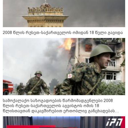
16:02 / 03-08-2026
"15 წლის წინ ჩადენილი
დანაშაული, 5-ჯერ შეცვლილი
მოსამართლე, 4-ჯერ თავიდან
დაწყებული საქმე... მადლობა
პროკურატურას, მათ გარეშე ეს
შედეგი არ დადგებოდა" - ქეთა
2008 წლის რუსეთ-საქართველოს ომიდან 18 წელი გავიდა
ხარძიანი
კატეგორიის ყველა სიახლე
ყველაზე კარგი/ცუდი ქვეყნები
ემიგრანტებისთვის 2026 წელს
სამოქალაქო საზოგადოების წარმომადგენლები 2008
წლის რუსეთ-საქართველოს აგვისტოს ომის 18
წლისთავთან დაკავშირებით ერთობლივ განცხადებას
2026 წლის ყველაზე გაყიდვადი
ავრცელებენ
ავტომობილები - Focus2Move-ის
რეიტინგი