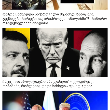
რატომ ჩაბნელდა საქართველო მესამედ: საბოტაჟი,
ტექნიკური ხარვეზი თუ არაპროფესიონალიზმი?! - სანდრო
თვალჭრელიძის ანალიზი
14:14 / 06-08-2026
"მეც ერთ-ერთი მათგანი ვიყავი, ვინც
ლიფტში გაიჭედა" - ლევან მახაშვილი
16:37 / 06-08-2026
"აბსოლუტურად ყალბი
შინაარსი იქმნება სოციალურ
ჩაკეტილი „პოლიტიკური სამკუთხედი“ - კულუარული
მედიაში, არარსებული
თამაშები, რომლებიც დიდი სისხლის ფასად ჯდება
ადამიანები, საუბრობენ,
თითქოს საქართველოში
უარყოფითი გარემოა რუსი
ტურისტებისთვის" - პრემიერი
16:14 / 06-08-2026