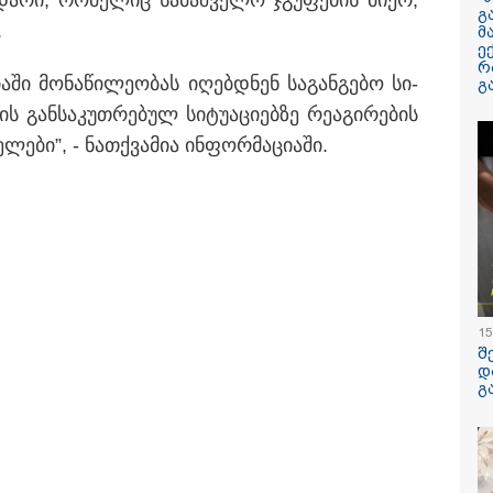
და­რი, რო­მე­ლიც სა­მაშ­ვე­ლო ჯგუ­ფე­ბის მიერ,
გ
.
მ
ე
ილისი - ჰერაკლიონი
თბილისი - ბუდაპეშტი
თბილისი - 
რ
40.90 ლარიდან
1283.80 ლარიდან
ლარიდან
ი­ა­ში მო­ნა­წი­ლე­ო­ბას იღებ­დნენ სა­გან­გე­ბო სი­
გ
ის გან­სა­კუთ­რე­ბულ სი­ტუ­ა­ცი­ებ­ზე რე­ა­გი­რე­ბის
ლე­ბი”, - ნათ­ქვა­მია ინ­ფორ­მა­ცი­ა­ში.
09:35 / 07-08-2026
"საქართველო
გადავარჩინეთ,
რუსეთმა ვერ მი
15
ვერცერთ სტრა
შ
მიზანს" - რას წ
დ
გ
სააკაშვილი აგვ
ომზე