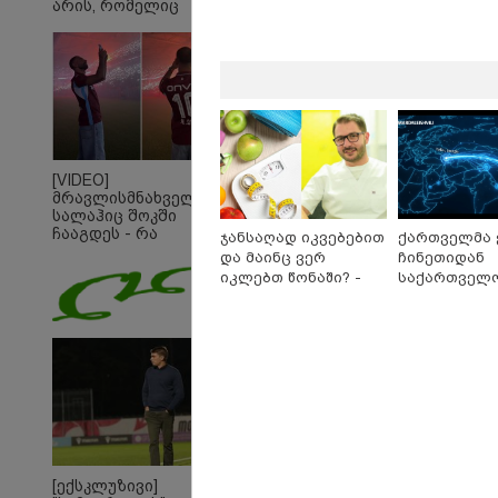
არის, რომელიც
გვინდოდა
[VIDEO]
მრავლისმნახველი
სალაჰიც შოკში
ჩააგდეს - რა
ჯანსაღად იკვებებით
ქართველმა 
ხდებოდა ტრაბზონში
და მაინც ვერ
ჩინეთიდან
ეგვიპტელი
იკლებთ წონაში? -
საქართველოშ
ფეხბურთელის
ლაშა უჩავა მთავარ
კილომეტრი
წარდგენისას
მიზეზებზე საუბრობს
დაშორებით,
ტელერობოტ
ოპერაცია ჩა
09:52 
ისტორია და
მიიღ
გამოძ
რაიმე
პასუხ
იმნა
[ექსკლუზივი]