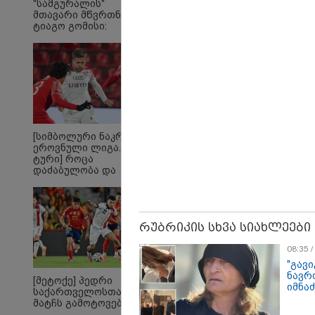
"სამგურალის"
მთავარი მწვრთნელი
19:42 
ტიაგო გომისი:
"იმნა
"საქართველო
ალექ
ტალანტების
და გ
ქვეყანაა"!
უთხრ
მასწ
ავალ
ყურა
მიმა
გაბაშ
პროკ
[სიმბოლური ნაკრები.
ეროვნული ლიგა. XXX
ტური] როცა
დაძაბულობა და
ხარისხი ერთად არ
არიან...
რუბრიკის სხვა სიახლეები
08:35 
"გავი
ნავრ
[მეტოქე] პედრი
იმნაძ
საქართველოსთან
„დიდი რაოდენობით
„ფა
მატჩს გამოტოვებს
ბაღები ნადგურდება,
გა