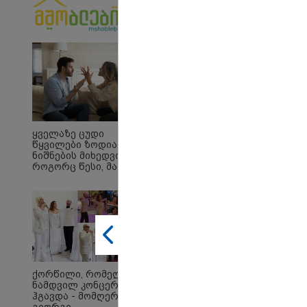
10:45 
"აშშ
შეშფ
მიერ
ტერი
ყველაზე ცუდი
განგ
წყვილები ზოდიაქოს
ოკუპა
ნიშნების მიხედვით -
საელ
როგორც წესი, მათ არ
აქვთ ჰარმონიული
16:37 
ურთიერთობა
"აბს
შინაა
სოცი
არარ
საუბ
საქა
უარყ
რუსი 
ქორწილი, რომელიც
პრემ
ნამდვილ კონცერტს
ჰგავდა - მომღერალი