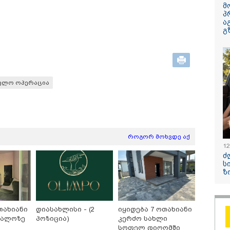
მ
პ
ა
გ
ველო ოპერაცია
ცელდება
"რატომ იყრება პირად
ნია იმნაძეს
ვლელობის მომენტში
მესენჯერში რაღაც
ანასტასია 
დაღებული უმძიმესი
გაუგებარი ფოტოები,
ბრალდება 
ეო: კადრებში ჩანს,
როგორ დავაღწიო
- რამდენ წ
როგორ მოხვდე აქ
გორ ესროლეს
თავი?" - შესაძლებელია
პატიმრობა
12
ობილ "ტიკტოკერს"
თუ არა ამ ფუნქციის
არასრულწ
ძ
ივის დროს - რას
წაშლა?
ს
ბობს მომხდარზე
ზ
ქსიკის პოლიცია
თახიანი
დიასახლისი - (2
იყიდება 7 ოთახიანი
11:40 / 07-08-2026
თალოზე
პოზიცია)
კერძო სახლი
სოფელ დიღომში