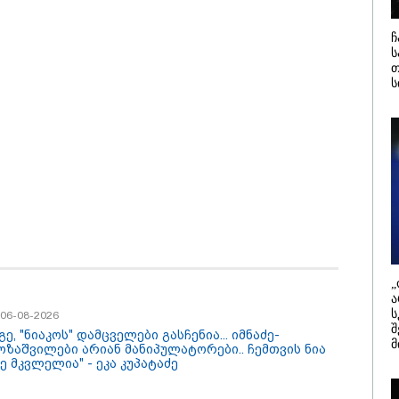
და გივი წ
/ 06-08-2026
19:33 / 06-08-
ჩ
ძემ მის მეგობრებს
რა სასჯელი
ს
სანდრე გაბაშვილს
იმნაძეს? -
თ
იორგი მალანიას
პროკურატუ
ს
ა, თითქოსდა მისი
ბრალდება 
ავლებელი, გიგა
იანი ზედმეტ
დღებას იჩენდა მის
რთ, რითაც
კატეგორიის ყველა სიახლე
ვილი წააქეზა" -
ურატურა
„
ა
ს
/ 06-08-2026
შ
გე, "ნიაკოს" დამცველები გასჩენია... იმნაძე-
მ
ოზაშვილები არიან მანიპულატორები.. ჩემთვის ნია
ე მკვლელია" - ეკა კუპატაძე
სები 2-3 წელში
ყველაზე კარგი/ცუდი
ორმაგდება“ -
ქვეყნები