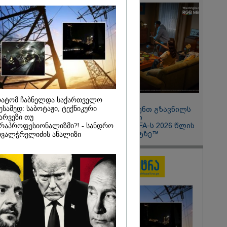
 პირი,
ემატურად
ნობილი
ბულ
მელებს" -
მსახური
ატომ ჩაბნელდა საქართველო
11:13 / 05-08-2026
ესამედ: საბოტაჟი, ტექნიკური
Hisense წარმოგიდგენთ გზავნილს
არვეზი თუ
"ინოვაციები უკეთესი
ცხოვრებისათვის" FIFA-ს 2026 წლის
რაპროფესიონალიზმი?! - სანდრო
მსოფლიო ჩემპიონატზე™
ვალჭრელიძის ანალიზი
2026
 9-თვიანი
0 ოჯახისთვის"
ჰოლდინგის"
მლებს
ამოუტანეს: რა
ელოდებათ
ტრიაშვილსა