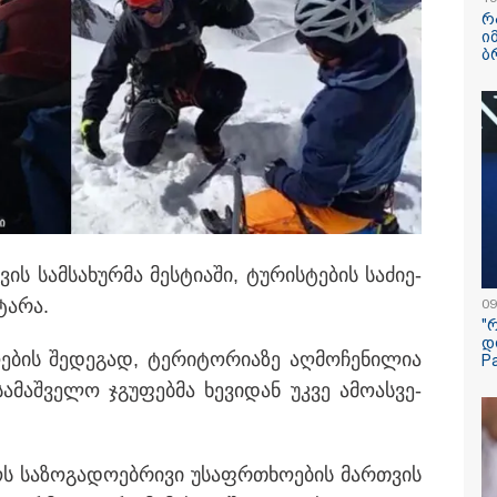
რ
ი
რატომ ჩაბნელდ
ბ
საქართველო მე
გველოდება თუ 
ზამთარში მასშ
ენერგოკრიზისი 
"პრობლემის მო
დაახლოებით ე
დასჭირდება"
 ადა­მი­ა­ნი იმ­სხვერ­პლა: 170
რე, ში­ნა­გან საქ­მე­თა სა­მი­ნის­
გამოქვეყნდა Sp
ლი და 224 მშვი­დო­ბი­ა­ნი მო­ქა­
რაკეტის ფრაგმ
მთვარესთან შეჯ
ამსახველი კადრ
თვის სამ­სა­ხურ­მა მეს­ტი­ა­ში, ტუ­რის­ტე­ბის სა­ძი­ე­
ორბიტალურმა ა
მთვარის ზედაპ
ტა­რა.
09
შეჯახებამდე და
"
შემდეგ გადაიღ
დ
­ე­ბის შე­დე­გად, ტე­რი­ტო­რი­ა­ზე აღ­მო­ჩე­ნი­ლია
P
მიიღო თუ არა გ
­მაშ­ვე­ლო ჯგუ­ფებ­მა ხე­ვი­დან უკვე ამო­ას­ვე­
"მეტასგან" რაიმ
მონაცემები? - რ
კითხვაზე ნია იმ
ადვოკატი
როს სა­ზო­გა­დო­ებ­რი­ვი უსაფრ­თხო­ე­ბის მარ­თვის