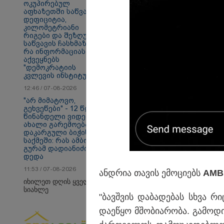
ოკუპირებულ
აფხაზეთში საწვავის
თბილისი - ანტალია
თბ
დეფიციტია,
840.80 ლარიდან
15
კილომეტრიანი
რიგები და შეზღუდვა
საწვავის ჩასხმაზე -
რა ინფორმაციას
აქვეყნებს
პოლიტიკა
"დემოკრატიის
კვლევის ინსტიტუტი“
12:46 / 07-08-2026
"არ მიმატოვო,
გეხვეწები" - 12 წლის
წინანდელი ვიდეო და
ახალი გარემოება
დაკარგული ბიჭის
საქმეში: რას ამბობს
გურამ დადიანიძის
დედა
11:53 / 07-08-2026
ან­დრია თა­ვის ემო­ცი­ებს
AMB
იხილეთ დღის ყველა
სიახლე
"ბავ­შვის და­ბა­დე­ბას სხვა რ
და­ე­წყო მშო­ბი­ა­რო­ბა. გა­მო­