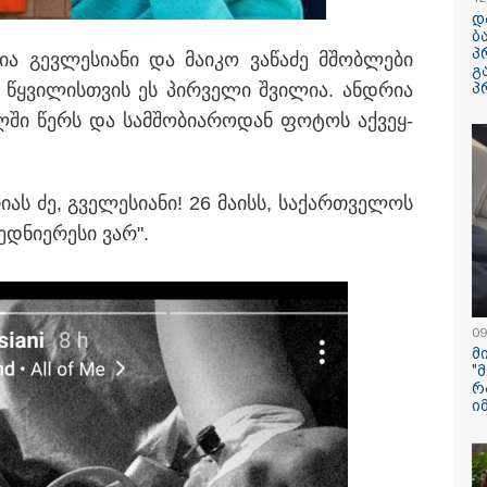
რატომ ჩაბნელდ
დ
საქართველო მე
ბ
გველოდება თუ 
პ
ია გევ­ლე­სი­ა­ნი და მა­ი­კო ვა­წა­ძე მშობ­ლე­ბი
ზამთარში მასშ
გ
ენერგოკრიზისი 
თ, წყვი­ლის­თვის ეს პირ­ვე­ლი შვი­ლია. ან­დრია
პ
"პრობლემის მო
დაახლოებით ე
ლ­ში წერს და სამ­შო­ბი­ა­რო­დან ფო­ტოს აქ­ვეყ­
დასჭირდება"
ლურ ქსელებში ვირუსულად
სპა, აუზები, პა
დოდ ლომისაზე გადაღებული
ხედები - ცნობ
­ას ძე, გვე­ლე­სი­ა­ნი! 26 მა­ისს, სა­ქარ­თვე­ლოს
კუნძულ მადეირა
რად ისმის სავარაუდოდ
რონალდუ და ჯ
დ­ნი­ე­რე­სი ვარ".
ურიკა) დადიანიძის
დაქორწინდებია
გამოქვეყნდა Sp
რაკეტის ფრაგმ
მთვარესთან შეჯ
09
ამსახველი კადრ
მ
ორბიტალურმა ა
"
მთვარის ზედაპ
რ
შეჯახებამდე და
ი
შემდეგ გადაიღ
 07-08-2026
10:45 / 07-08-