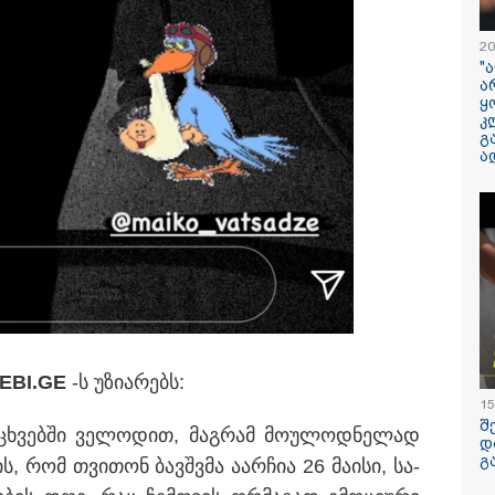
ილისი - ჰერაკლიონი
თბილისი - ბუდაპეშტი
თბილისი - 
40.90 ლარიდან
1296.20 ლარიდან
ლარიდან
20
"
ა
ყ
კ
გ
ა
09:35 / 07-08-2026
"საქართველო
გადავარჩინეთ,
რუსეთმა ვერ მი
ვერცერთ სტრა
მიზანს" - რას წ
სააკაშვილი აგვ
EBI.GE
-ს უზი­ა­რებს:
ომზე
15
შ
ი­ცხვებ­ში ვე­ლო­დით, მაგ­რამ მო­უ­ლოდ­ნე­ლად
დ
გ
დის, რომ თვი­თონ ბავ­შვმა აარ­ჩია 26 მა­ი­სი, სა­