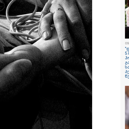
ლინა ჯოლის ძმა
"აშშ კვლა
 დაშორდა და
შეშფოთებუ
ა, რომ გეია -
მიერ საქა
შვობაში გიჟურად
ტერიტორი
არდა დისნეის
განგრძობა
ესები"
ოკუპაციით"
საელჩო
/ 07-08-2026
23:45 / 06-08-
09
ელობა პირდაპირ
ექსპედიცია
"
ში: ცნობილ
ობიექტი“ -
5
ტოკერს" ლაივის
შემდეგ, მფ
ჰ
 ესროლეს, ის
ამელია ერ
გ
ლზე გარდაიცვალა -
დაკარგულ
ს
ამბობს მომხდარზე
თვითმფრინ
პ
იკის პოლიცია
კვლავ გან
წ