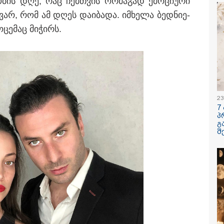
ო­ბის დღე, რაც ჩემ­თვის ორ­მა­გად ემო­ცი­უ­რი
 ვარ, რომ ამ დღეს და­ი­ბა­და. იმ­ხე­ლა ბედ­ნი­ე­
­ცე­მაც მი­ჭირს.
/ 07-08-2026
09:00 / 07-08-
 კვლავაც ღრმად
18 წელი ა
ოთებულია რუსეთის
ომიდან - 
 საქართველოს
მოვლენები
ტორიის
ქრონოლოგ
რძობადი
შესაძლოა,
ციით" - აშშ-ის
გვახსოვს
23
ჩო
7
/ 06-08-2026
16:14 / 06-08-
პ
გ
ოლუტურად ყალბი
"დღეს ვიმ
შ
რსი იქმნება
მატარებლი
ალურ მედიაში,
ახალი სიჩ
სებული ადამიანები,
მოძრაობს, 
რობენ, თითქოს
ბათუმამდე
რთველოში
დრო იყო 5,
ოფითი გარემოა
ახლა არის
ტურისტებისთვის" -
შემცირებუ
კატეგორიის ყველა სიახლე
იერი
კობახიძე