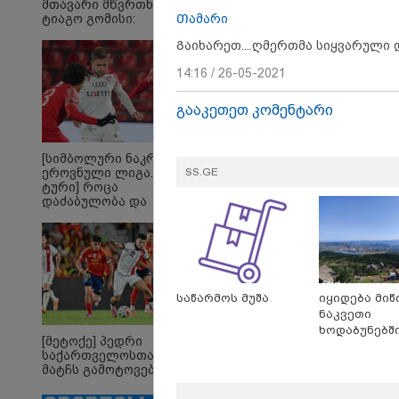
მთავარი მწვრთნელი
მიიღ
Თამარი
ტიაგო გომისი:
გამოძ
"საქართველო
რაიმე
Გაიხარეთ....ღმერთმა სიყვარული 
ტალანტების
პასუხ
ქვეყანაა"!
იმნა
14:16 / 26-05-2021
გააკეთეთ კომენტარი
[სიმბოლური ნაკრები.
SS.GE
ეროვნული ლიგა. XXX
ტური] როცა
დაძაბულობა და
ხარისხი ერთად არ
არიან...
საწარმოს მუშა
იყიდება მიწ
ნაკვეთი
ხოდაბუნებშ
[მეტოქე] პედრი
რა ვალდებულებები
„დ
საქართველოსთან
აქვს დამსაქმებელს, თუ
ბა
მატჩს გამოტოვებს
სამუშაოები მაღალი
მთ
ტემპერატურის
უეც