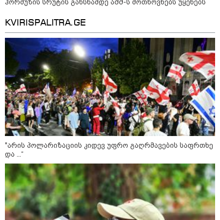
ჰორმუზის სრუტის გახსნამდე აშშ-ს მოთხოვნებს უყენებს
KVIRISPALITRA.GE
კატეგორიები
"არის პოლარიზაციის კიდევ უფრო გაღრმავების საფრთხე
და ...“
დღის ზოგადი
9
ასტროლოგიური
პროგნოზი
აგვისტო