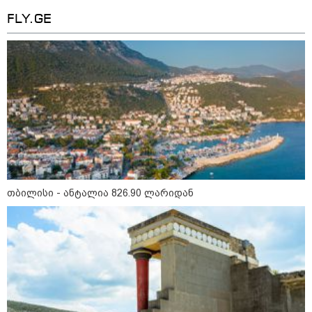
17:12 / 09-08-2026
უნცია ოქრო დღიურად 101
FLY.GE
დოლარით გაძვირდა - რა ღირს
გრამი საქართველოში?
16:49 / 09-08-2026
ქუთაისში, ბრალდებული
დაზარალებულის ბინაში შეიჭრა
და შეეცადა ოქროს
სამკაულების დაუფლებას -
დეტალებს პროკურატურა
ასაჯაროებს
თბილისი - ანტალია 826.90 ლარიდან
16:06 / 09-08-2026
"ტრაგედიამდე ალექსანდრე
გაბაშვილი ChatGPT-ის აწვდის
თავისი ელექტროშოკის
ინფორმაციებს და ეუბნება:
გათიშავს თუ არა პიროვნებას,
თან ეუბნება, დაივიწყე, რაც
გითხარი" - გიგა ავალიანის
დედა
კატეგორიის ყველა სიახლე