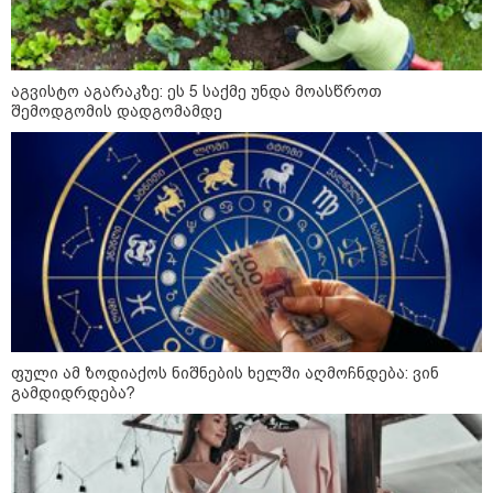
ოქროს ფასი ბოლო 2 თვის
აგვისტო აგარაკზე: ეს 5 საქმე უნდა მოასწროთ
მაქსიმუმზეა - რა დგას ძვირფასი
შემოდგომის დადგომამდე
ლითონის მკვეთრი გაძვირების
უკან?
უნცია ოქრო დღიურად 101
დოლარით გაძვირდა - რა ღირს
გრამი საქართველოში?
„ტურისტების შემცირების მთავარი
მიზეზი ალბათ, ის პრორუსული,
პროჩინური, პროირანული
ფული ამ ზოდიაქოს ნიშნების ხელში აღმოჩნდება: ვინ
პოლიტიკაა, რომელსაც ქვეყანა
გამდიდრდება?
ატარებს“ - ცოტნე ჯაფარიძე