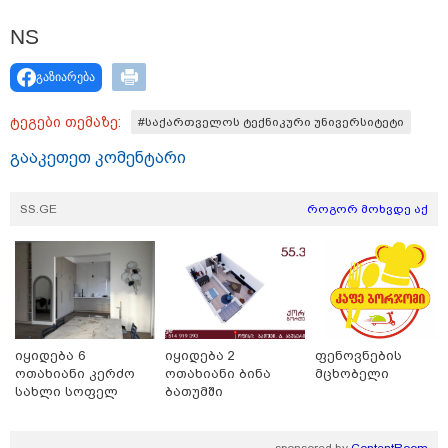
კადრებს აქვეყნებს თათია
ნიკოლაშვილი?
NS
12:18 / 08-08-2026
გაზიარება
"რუსეთმა განახორციელა
საქართველოს ტერიტორიების
ტეგები თემაზე:
20%-ის ოკუპაცია და
#საქართველოს ტექნიკური უნივერსიტეტი
სააკაშვილის, მისი რეჟიმის
ღალატი ვერანაირად ვერ
გააკეთეთ კომენტარი
გადაფარავს ამ დანაშაულს" -
ირაკლი კობახიძე
SS.GE
როგორ მოხვდე აქ
13:16 / 08-08-2026
"ძალიან ბევრ ინფორმაციას
ვიღებთ ხალხისგან" - რას წერს
ადვოკატი ტარიელ კაკაბაძე
იყიდება 6
იყიდება 2
ფენოვნების
ოთახიანი კერძო
ოთახიანი ბინა
მცხობელი
სახლი სოფელ
ბათუმში
დიღომში
თბილისი - ანტალია 826.90
sponsored by
ContentRoom