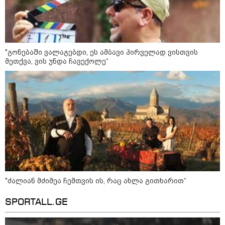
აგვისტო აგარაკზე: ეს 5 საქმე
უნდა მოასწროთ შემოდგომის
"გონებაში ვალაგებდი, ეს ამბავი პირველად ვისთვის
დადგომამდე
მეთქვა, ვის უნდა ჩავექოლე“
ფული ამ ზოდიაქოს ნიშნების
ხელში აღმოჩნდება: ვინ
გამდიდრდება?
როგორ ჩავიცვათ 40 წლის
შემდეგ: მილიონერების
სტილისტის 8 ოქროს წესი და
"ძალიან მძიმეა ჩემთვის ის, რაც ახლა გითხარით“
აუცილებელი სამოსი
SPORTALL.GE