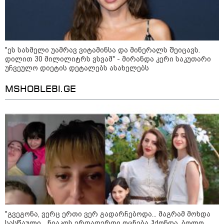
"გონებაში ვალაგებდი, ეს ამბავი
"ეს სასმელი უამრავ ვიტამინსა და მინერალს შეიცავს.
პირველად ვისთვის მეთქვა, ვის
დილით 30 მილილიტრს ვსვამ" - მირანდა კერი საკუთარი
უნდა ჩავექოლე“
უჩვეულო დიეტის დეტალებს ასახელებს
MSHOBLEBI.GE
"ძალიან მძიმეა ჩემთვის ის, რაც
ახლა გითხარით“
"ეს უზნეო გზა
ხელისუფლებისთვის ცუდად
მთავრდება ხოლმე“
"გვეგონა, ვერც ერთი ვერ გადარჩებოდა... მაგრამ მოხდა
სასწაული... ნიაკოს ერთადერთი ოცნება ჰქონდა, ბოლო