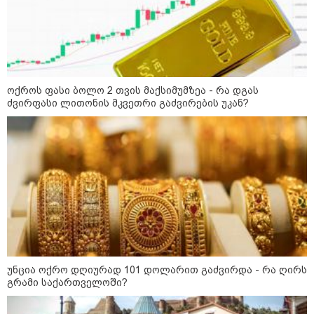
12:34 / 08-08-2026
ოქროს ფასი ბოლო 2 თვის მაქსიმუმზეა - რა დგას
რას აცხადებს ირაკლი კობახიძე
ძვირფასი ლითონის მკვეთრი გაძვირების უკან?
ელექტროენერგიის რამდენჯერმე
გათიშვასთან დაკავშირებით?
19:32 / 08-08-2026
"სიმბოლურია, რომ კობახიძის
მოღალატეობრივი განცხადება
საქართველოს
თავისუფლებისთვის შეწირული
გმირების მემორიალზე
გაკეთდა" - "ნაციონალური
მოძრაობა"
უნცია ოქრო დღიურად 101 დოლარით გაძვირდა - რა ღირს
19:03 / 08-08-2026
გრამი საქართველოში?
"მკაცრად ვგმობთ ირაკლი
კობახიძის განცხადებას" -
"კოალიცია ცვლილებისთვის"