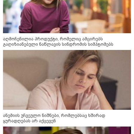
დაარტყეს, არიან დაღუპულები
და დაშავებულები - რა
ინფორმაციას ავრცელებს
ხარკოვის მერი?
10:02 / 09-08-2026
აღმოჩენილია პროდუქტი, რომელიც ამცირებს
"ქართული ოცნება” ხელს
გაღიზიანებული ნაწლავის სინდრომის სიმპტომებს
უწყობს ირანული
ტერორისტული ქსელების
უკანონო გაფართოებას, თუმცა
მაინც ამერიკას უყენებს
მოთხოვნებს?" - ჯო უილსონი
კატეგორიის ყველა სიახლე
ანემიის უჩვეულო ნიშნები, რომლებსაც ხშირად
ყურადღებას არ აქცევენ
ოკუპირებული ცხინვალის ე.წ.
საგარეო უწყება - საქართველოს
პოლიტიკურმა ხელმძღვანელობამ,