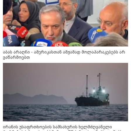
14 გარდაცვლილი, 22
დაშავებული, მასშტაბური
ხანძარი - რუსეთმა კიევზე
იერიში ბალისტიკური
რაკეტებით მიიტანა
14:13 / 04-08-2026
მორიგი თავდასხმა რუსეთში,
ნავთობგადამამუშავებელ
აბას არაღჩი - ამერიკასთან ამჟამად მოლაპარაკებებს არ
ქარხანაზე - რა დეტალებია
ცნობილი
ვაწარმოებთ
კატეგორიის ყველა სიახლე
ირანის უსაფრთხოების სამსახურის ხელმძღვანელი