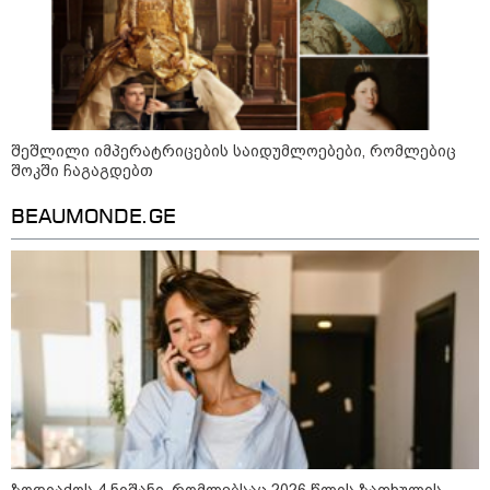
ქართველთან - ალინა კაბაევას
საიდუმლო ცხოვრება: როგორ
გამოიყურებოდა ის პლასტიკურ
ოპერაციებამდე
შეშლილი იმპერატრიცების საიდუმლოებები, რომლებიც
14:20 / 08-08-2026
შოკში ჩაგაგდებთ
"ქალაქი დავთმე, მაგრამ
ქალურობა - არა. ვერ იჯერებენ
BEAUMONDE.GE
ფერმერი თუ ვარ" - როგორ
ცხოვრობს ახალგაზრდა ქალი,
რომელიც ქალაქიდან სოფლად
გადავიდა და ფერმერი გახდა
09:36 / 08-08-2026
"ბავშვობიდან ასე ვარ..
ფანატიკურად ვარ შეყვარებული
საქართველოზე" - გაიცანით
მარტინ გუიმჯიანი, ქართულ
ენასა და საქართველოზე
შეყვარებული სომეხი ბიჭი
23:15 / 07-08-2026