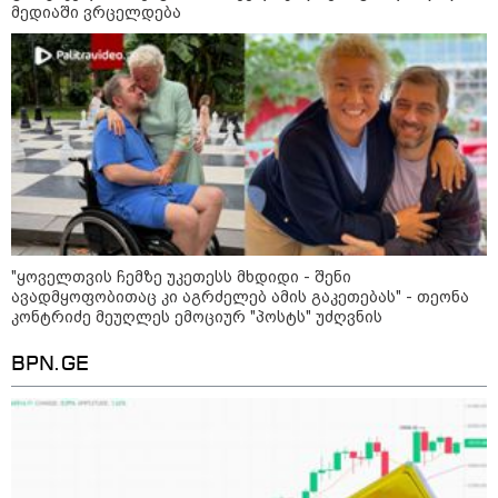
პოლიციამ ,,გლოვოს” კურიერზე
მედიაში ვრცელდება
თავდასხმის ბრალდებით 3 პირი,
მათ შორის 2 არასრულწლოვანი
დააკავა - შსს ინფორმაციას
ავრცელებს
პოლიტიკა
"ყოველთვის ჩემზე უკეთესს მხდიდი - შენი
ავადმყოფობითაც კი აგრძელებ ამის გაკეთებას" - თეონა
კონტრიძე მეუღლეს ემოციურ "პოსტს" უძღვნის
BPN.GE