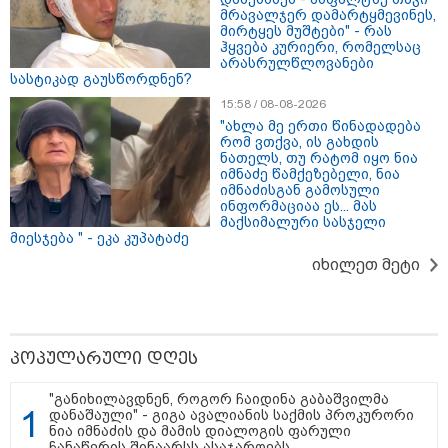
მრავალჯერ დამარტყმევინეს,
მირტყეს მუშტები" - რას
ჰყვება კურიერი, რომელსაც
არასრულწლოვანები
სასტიკად გაუსწორდნენ?
15:58 / 08-08-2026
"ახლა მე ერთი წინადადება
რომ ვთქვა, ის გახდის
15:49 / 06-08-2026
ნათელს, თუ რატომ იყო ნია
შეიძინე ალდაგის სამოგზაურო დაზღვევა და
იმნაძე წამქეზებელი, ნია
იმნაძისგან გამოსული
მიიღე გაორმაგებული ინტერნეტი
ინფორმაციაა ეს... მას
მაქსიმალური სასჯელი
მიესჯება " - ეკა კუპატაძე
საზოგადოება
იხილეთ მეტი
პოპულარული დღეს
"განიხილავდნენ, როგორ ჩაიდინა გაბაშვილმა
დანაშაული" - გიგა ავალიანის საქმის პროკურორი
ნია იმნაძის და მამის დიალოგის ფარული
ჩანაწერის შინაარსს ასაჯაროებს