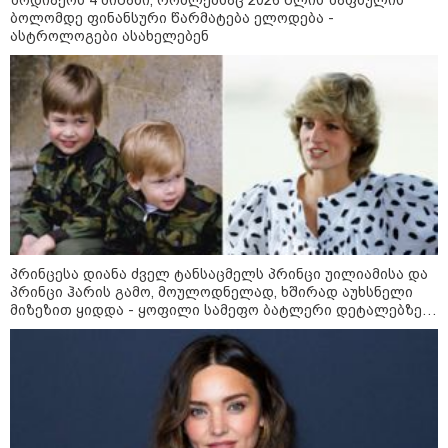
ზოდიაქოს 4 ნიშანი, რომლებსაც 2026 წლის ზაფხულის
ამოუცნობი ანომალიური
ბოლომდე ფინანსური წარმატება ელოდება -
მოვლენები - ტრამპის
ასტროლოგები ასახელებენ
ადმინისტრაციამ “UFO”- ს
ფაილების მორიგი პაკეტი
გამოაქვეყნა
22:30 / 07-08-2026
ინტერნეტში ამაღელვებელი
კადრები ვრცელდება - როგორ
გადაარჩინა 56 წლის კაცმა
ბავშვები აბობოქრებულ ზღვაში
დახრჩობას
პრინცესა დიანა ძველ ტანსაცმელს პრინცი უილიამისა და
კატეგორიის ყველა სიახლე
პრინცი ჰარის გამო, მოულოდნელად, ხშირად აუხსნელი
მიზეზით ყიდდა - ყოფილი სამეფო ბატლერი დეტალებზე
საკუთარ წიგნში საუბრობს
"არის პოლარიზაციის კიდევ უფრო
გაღრმავების საფრთხე და ...“