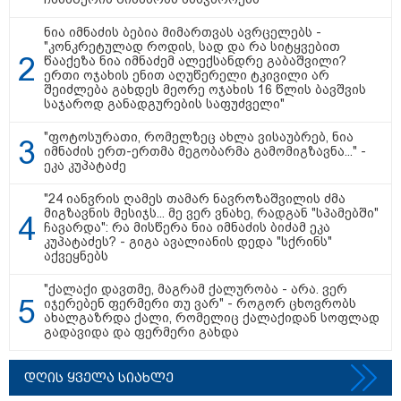
ნია იმნაძის ბებია მიმართვას ავრცელებს -
"კონკრეტულად როდის, სად და რა სიტყვებით
წააქეზა ნია იმნაძემ ალექსანდრე გაბაშვილი?
ერთი ოჯახის ენით აღუწერელი ტკივილი არ
შეიძლება გახდეს მეორე ოჯახის 16 წლის ბავშვის
საჯაროდ განადგურების საფუძველი"
"ფოტოსურათი, რომელზეც ახლა ვისაუბრებ, ნია
11:36 / 08-08-2026
იმნაძის ერთ-ერთმა მეგობარმა გამომიგზავნა..." -
ეკა კუპატაძე
წელიწადნახევარში საქართველოში 164
"24 იანვრის ღამეს თამარ ნავროზაშვილის ძმა
ადამიანი დაიკარგა - 57 პირს ამ დრომდე
მიგზავნის მესიჯს... მე ვერ ვნახე, რადგან "სპამებში"
ეძებენ
ჩავარდა": რა მისწერა ნია იმნაძის ბიძამ ეკა
კუპატაძეს? - გიგა ავალიანის დედა "სქრინს"
აქვეყნებს
17:32 / 09-08-2026
"ქალაქი დავთმე, მაგრამ ქალურობა - არა. ვერ
კიდევ ერთ დაკარგულს ოჯახი
იჯერებენ ფერმერი თუ ვარ" - როგორ ცხოვრობს
10 წელია ეძებს - რას ამბობს 26
ახალგაზრდა ქალი, რომელიც ქალაქიდან სოფლად
წლის ახალაგაზრდის დედა?
გადავიდა და ფერმერი გახდა
დღის ყველა სიახლე