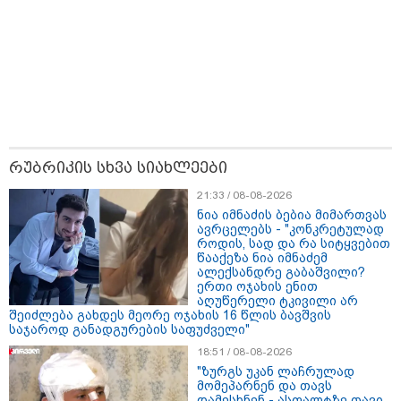
მნიშვნელოვანი ინფორმაცია
რუბრიკის სხვა სიახლეები
21:33 / 08-08-2026
ნია იმნაძის ბებია მიმართვას
ავრცელებს - "კონკრეტულად
როდის, სად და რა სიტყვებით
წააქეზა ნია იმნაძემ
ალექსანდრე გაბაშვილი?
ერთი ოჯახის ენით
11:13 / 05-08-2026
აღუწერელი ტკივილი არ
Hisense წარმოგიდგენთ გზავნილს "ინოვაციები
შეიძლება გახდეს მეორე ოჯახის 16 წლის ბავშვის
უკეთესი ცხოვრებისათვის" FIFA-ს 2026 წლის
საჯაროდ განადგურების საფუძველი"
მსოფლიო ჩემპიონატზე™
18:51 / 08-08-2026
"ზურგს უკან ლაჩრულად
მომეპარნენ და თავს
დამესხნენ - ასფალტზე თავი