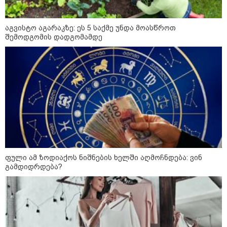
პატრიოტიზმია" - ნიკა გვარამია
აგვისტო აგარაკზე: ეს 5 საქმე უნდა მოასწროთ
შემოდგომის დადგომამდე
13:42 / 07-08-2026
"საქართველო მშვიდი ქვეყანაა,
სტუმართმოყვარე ხალხი ვართ
და ყველას შეუძლია ჩამოვიდეს,
არავინ შეზღუდული არაა" - კახა
კალაძე
13:27 / 07-08-2026
"სტუმართმოყვარე ხალხი ვართ
- რუსს, ყაზახს, უკრაინელს,
შვეიცარიელს, იტალიელს,
ამერიკელს, შეუძლია
ჩამოვიდეს, დახარჯოს ფული...
ფული ამ ზოდიაქოს ნიშნების ხელში აღმოჩნდება: ვინ
არავინ შეზღუდული არაა" -
გამდიდრდება?
კალაძე
10:45 / 07-08-2026
"აშშ კვლავაც ღრმად
შეშფოთებულია რუსეთის მიერ
საქართველოს ტერიტორიის
განგრძობადი ოკუპაციით" -
აშშ-ის საელჩო