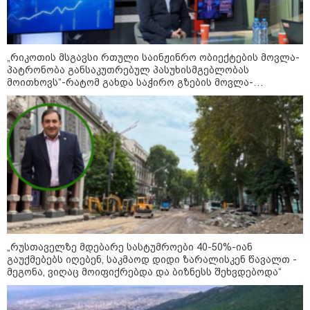
როდესაც დავურეკე გურამის
დედას ცალსახად განაცხადა..." -
რას ამბობს ადვოკატი ტარიელ
კაკაბაძე?
„რიკოთის მსგავსი რთული საინჟინრო ობიექტების მოვლა-
პატრონობა განსაკუთრებულ პასუხისმგებლობას
"- გათა***ბულო, წადი და დაწერე
მოითხოვს“-რატომ გახდა საჭირო გზების მოვლა-
განცხადება თუ დანაშაულს
პატრონობისთვის სახელმწიფო კომპანიის შექმნა
ჩავდივარ...- მემუქრები?" -
სოციალურ ქსელში სკანდალური
კადრები ვრცელდება
პოლიტიკა
„რუსთაველზე მდებარე სასტუმროები 40-50%-იან
გაუქმებებს იღებენ, საკმაოდ დიდი ზარალისკენ წავალთ -
მეგონა, ვიღაც მოიფიქრებდა და ბიზნესს შეხვდებოდა“