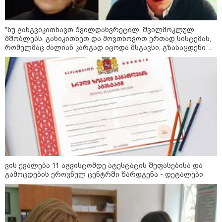
მზია ამაღლობელზე?
კატეგორიის ყველა სიახლე
"ნუ განგვიკითხავთ შვილდახვრეტილ, შვილმოკლულ
მშობლებს, განიკითხეთ და მოვთხოვოთ ერთად სისტემას,
რომელმაც ძალიან კარგად იცოდა მსგავსი, გზასაცდენილი
ახალგაზრდების არსებობა და არაფერი გააკეთა მათ
სწორ გზაზე დასაყენებლად…" - იზა ომაძე
აგვისტოს ომში, გორში
საბრძოლო ნათლობა მიღებული
რუსული „ისკანდერი“ დღეს კიევის
მთავარ კოშმარად იქცა
კრეისერ "ედინბურგის" საიდუმლო:
როგორ იპოვეს 40 წლის შემდეგ 5
ვის ევალება 11 აგვისტომდე ატესტატის შეფასებისა და
ტონა "სტალინის ოქრო"
გამოცდების ეროვნულ ცენტრში წარდგენა - დეტალები
ედუარდ შევარდნაძის
სკანდალური საჩუქარი პუტინს და