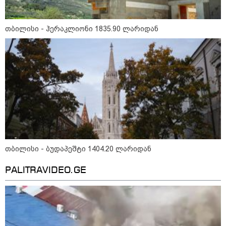
დღევანდელი "პოსტაობა"
საკუთარ თავთან
შეგარცხვენთ... თქვენი
შეცდომა არის დანაშაულის
თბილისი - ჰერაკლიონი 1835.90 ლარიდან
ტოლფასი" - ეკა კუპატაძე ნანუკა
ჟორჟოლიანს
09:33 / 05-08-2026
"მამის მიერ ცოტნესთვის
დატოვებულ სახლში
თვითნებურად ცხოვრობს
ადამიანი, რომელიც ზვიადის
ანდერძში ერთი სიტყვითაც კი
არ არის მოხსენიებული" - ანა
ჯაბაური
09:32 / 05-08-2026
"4 დღე უწყლოდ და უპუროდ
თბილისი - ბუდაპეშტი 1404.20 ლარიდან
გაატარეს, მათ სიცოცხლე
დავუბრუნეთ" - ქართველი
მეზღვაური წერს, რომ 36
PALITRAVIDEO.GE
მიგრანტი, მათ შორის, ორსული
გოგონა გადაარჩინა
12:20 / 04-08-2026
"როცა კანონიკიდან
გამომდინარე, მართებულად