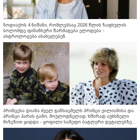
ზოდიაქოს 4 ნიშანი, რომლებსაც 2026 წლის ზაფხულის
ბოლომდე ფინანსური წარმატება ელოდება -
ასტროლოგები ასახელებენ
09:00 / 07-08-2026
18 წელი აგვისტოს ომიდან - ტრაგიკული
მოვლენების ქრონოლოგია, რომელიც
შესაძლოა, აღარ გვახსოვს
პრინცესა დიანა ძველ ტანსაცმელს პრინცი უილიამისა და
14:38 / 07-08-2026
პრინცი ჰარის გამო, მოულოდნელად, ხშირად აუხსნელი
სასკოლო ფორმების ჩინეთიდან
მიზეზით ყიდდა - ყოფილი სამეფო ბატლერი დეტალებზე
საქართველოში მოწოდება სამ
საკუთარ წიგნში საუბრობს
ეტაპად მოხდება - დეტალები