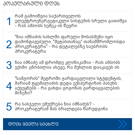
პოპულარული დღეს
რამ გამოიწვია საქართველოს
ელექტროენერგეტიკული სისტემის სრული გათიშვა
- რას ამბობს სემეკ-ის წევრი
"ნია იმნაძის სახლში ფარული მოსასმენი იყო
დამონტაჟებული, "მეტასთანაც" თანამშრომლობდა
პროკურატურა" - რა დეტალებზე საუბრობს
პროკურატურა
15:49 / 06-08-2026
ნია იმნაძე ამ დრომდე კლინიკაშია - რას ამბობს
შეიძინე ალდაგის სამოგზაურო დაზღვევა და
ექიმი: ცნობილია ასევე, რა მუხლით დააკავეს ის
მიიღე გაორმაგებული ინტერნეტი
"სამგორის" მეტროში გარდაცვლილი სტუდენტის,
მარიამ ტყემალაძის დედა ექსპერტიზის პასუხს
Faceამბები
აქვეყნებს - რა გახდა გოგონას გარდაცვალების
მიზეზი?
რა სასჯელი ემუქრება ნია იმნაძეს? -
პროკურატურამ მას ბრალდება წარუდგინა
დღის ყველა სიახლე