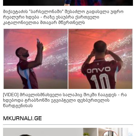
ფული ამ ზოდიაქოს ნიშნების
მიქაუტაძის "ბარსელონაში" შესაძლო გადასვლა უფრო
ხელში აღმოჩნდება: ვინ
რეალური ხდება - რაზე ესაუბრა ქართველი
გამდიდრდება?
კატალონიელთა მთავარ მწვრთნელს
როგორ ჩავიცვათ 40 წლის
შემდეგ: მილიონერების
სტილისტის 8 ოქროს წესი და
აუცილებელი სამოსი
[VIDEO] მრავლისმნახველი სალაჰიც შოკში ჩააგდეს - რა
ხდებოდა ტრაბზონში ეგვიპტელი ფეხბურთელის
მსოფლიო
წარდგენისას
MKURNALI.GE