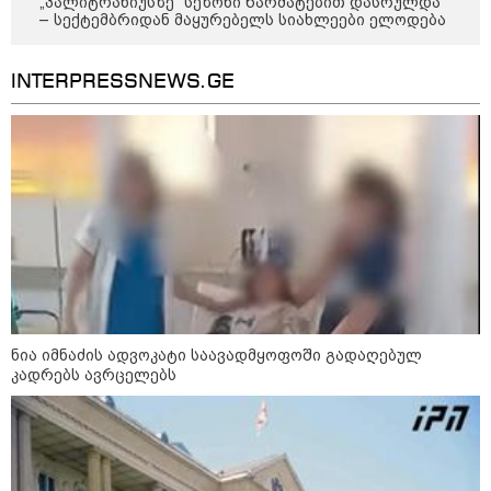
„პალიტრანიუსზე“ სეზონი წარმატებით დასრულდა
- ლოკაციები თბილისის
– სექტემბრიდან მაყურებელს სიახლეები ელოდება
შემოგარენში, სადაც შესაძლოა,
მიწები გაძვირდეს
INTERPRESSNEWS.GE
სამართალი
ნია იმნაძის ადვოკატი საავადმყოფოში გადაღებულ
კადრებს ავრცელებს