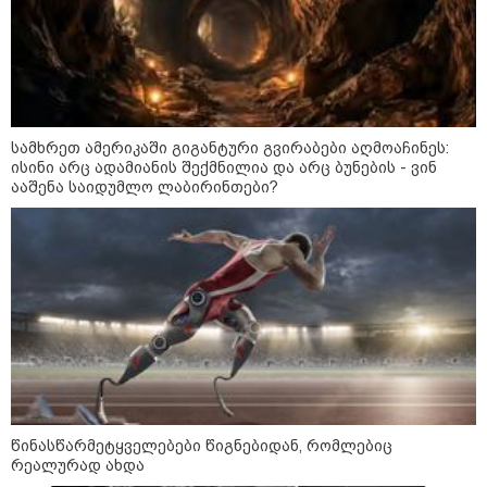
ჰეგსეთს დაუპირისპირდა:
დეტალები
კატეგორიის ყველა სიახლე
სამხრეთ ამერიკაში გიგანტური გვირაბები აღმოაჩინეს:
ისინი არც ადამიანის შექმნილია და არც ბუნების - ვინ
ააშენა საიდუმლო ლაბირინთები?
ნია იმნაძის ადვოკატი
საავადმყოფოში გადაღებულ
კადრებს ავრცელებს
სასამართლოში გიგა ავალიანის
საქმეზე დაკავებული
არასრულწლოვნების - ნია
იმნაძისა და ანასტასია
ბერუაშვილის პროცესი
წინასწარმეტყველებები წიგნებიდან, რომლებიც
მიმდინარეობს
რეალურად ახდა