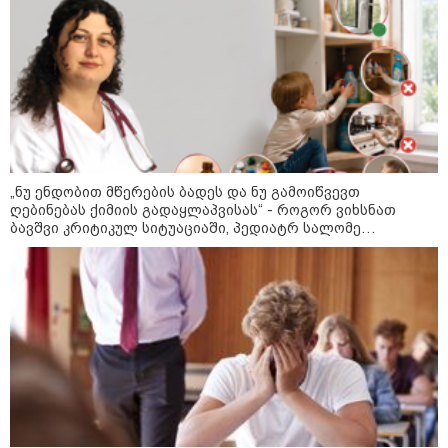
„ნუ ენდობით მწერების ბადეს და ნუ გამოიწვევთ
ღებინებას ქიმიის გადაყლაპვისას“ - როგორ ვიხსნათ
ბავშვი კრიტიკულ სიტუაციაში, პედიატრ სალომე
ახვლედიანის რჩევები
09:52 / 07-08-2026
"რაკეტები ჩვენც გვჭირდება" - დონალდ
ტრამპი უკრაინისთვის Patriot-ის
რაკეტების გაგზავნაზე
13:24 / 07-08-2026
ევროპაში საწვავის ფასები
მკვეთრად შეიცვალა - რომელ
ქვეყნებშია ბენზინი ყველაზე