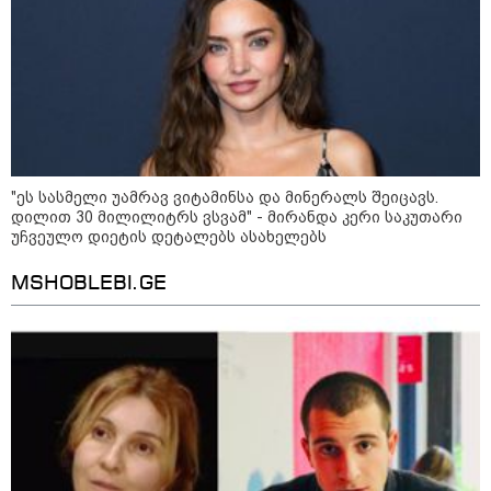
11:42 / 07-08-2026
რატომ ჩაბნელდა საქართველო
მესამედ და გველოდება თუ არა
ზამთარში მასშტაბური
ენერგოკრიზისი - "პრობლემის
მოგვარებას დაახლოებით ერთი
თვე დასჭირდება"
"ეს სასმელი უამრავ ვიტამინსა და მინერალს შეიცავს.
დილით 30 მილილიტრს ვსვამ" - მირანდა კერი საკუთარი
23:14 / 06-08-2026
უჩვეულო დიეტის დეტალებს ასახელებს
სამოქალაქო საზოგადოების
წარმომადგენლები 2008 წლის
MSHOBLEBI.GE
რუსეთ-საქართველოს აგვისტოს
ომის 18 წლისთავთან
დაკავშირებით ერთობლივ
განცხადებას ავრცელებენ
22:35 / 06-08-2026
"კიდევ ერთხელ მოვუწოდებ
საქართველოს მთავრობას, მისი
დაუყოვნებლივი და უპირობო
გათავისუფლებისკენ" - რას
წერს ეუთო-ს წარმომადგენელი