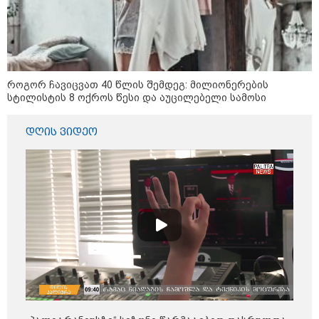
კატეგორიის ყველა სიახლე
როგორ ჩავიცვათ 40 წლის შემდეგ: მილიონერების
სტილისტის 8 ოქროს წესი და აუცილებელი სამოსი
დღის ვიდეო
„რიკოთის მსგავსი რთული
საინჟინრო ობიექტების მოვლა-
პატრონობა განსაკუთრებულ
პასუხისმგებლობას მოითხოვს“-
რატომ გახდა საჭირო გზების
მოვლა-პატრონობისთვის
სახელმწიფო კომპანიის შექმნა
„რუსთაველზე მდებარე
სასტუმროები 40-50%-იან
გაუქმებებს იღებენ, საკმაოდ დიდი
ზარალისკენ წავალთ - მეგონა,
ვიღაც მოიფიქრებდა და ბიზნესს
შეხვდებოდა“
„ფასები 2-3 წელში გაორმაგდება“