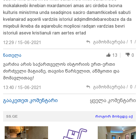
mokalakeebi iknebian mxardamceri amas arc cirdeba txovna
kulturis ministrma unda seadqinos saciro damamtkicebeli sabuti
kvelanairad aqcerili vardziis istoriul adqimdlmdebareobaze da da
miqebuli ikneba da aqiarebulic mopliosi radqan vardzias bevri
istoriuli aseve kristianuli ram aertes ertad
13:27 / 07-08-2026
გამოხმაურება /
1
/
12:29 / 15-06-2021
"სტუმართმოყვარე ხალხი ვართ - რუსს, ყაზახს,
უკრაინელს, შვეიცარიელს, იტალიელს, ამერიკელს,
შეუძლია ჩამოვიდეს, დახარჯოს ფული... არავინ
ნათელა
13
0
შეზღუდული არაა" - კალაძე
ვარძია არის საქართველოს ისტორიის ერთ-ერთი
ძირძველი მატიანე, თავისი წარსულით, აწმყოთი და
მომავლითაც!
11:22 / 07-08-2026
გამოხმაურება /
0
/
13:40 / 15-06-2021
ანჯელინა ჯოლის ძმა ცოლს
დაშორდა და აღიარა, რომ გეია
- "ბავშვობაში გიჟურად
გააკეთეთ კომენტარი
ყველა კომენტარი
მიყვარდა დისნეის პრინცესები"
SS.GE
როგორ მოხვდე აქ
09:50 / 07-08-2026
გამოქვეყნდა SpaceX-ის