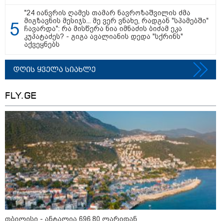
11:13 / 05-08-2026
"24 იანვრის ღამეს თამარ ნავროზაშვილის ძმა
Hisense წარმოგიდგენთ გზავნილს "ინოვაციები
მიგზავნის მესიჯს... მე ვერ ვნახე, რადგან "სპამებში"
უკეთესი ცხოვრებისათვის" FIFA-ს 2026 წლის
ჩავარდა": რა მისწერა ნია იმნაძის ბიძამ ეკა
მსოფლიო ჩემპიონატზე™
კუპატაძეს? - გიგა ავალიანის დედა "სქრინს"
აქვეყნებს
დღის ყველა სიახლე
FLY.GE
15:49 / 06-08-2026
შეიძინე ალდაგის სამოგზაურო დაზღვევა და
მიიღე გაორმაგებული ინტერნეტი
საზოგადოება
თბილისი - ანტალია 696.80 ლარიდან