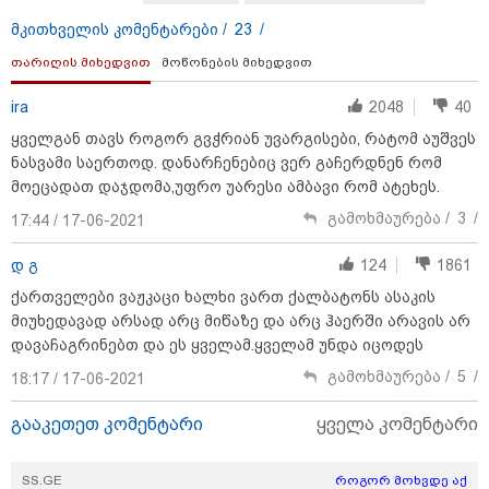
მკითხველის კომენტარები /
23
/
თარიღის მიხედვით
მოწონების მიხედვით
ira
2048
40
ყველგან თავს როგორ გვჭრიან უვარგისები, რატომ აუშვეს
ნასვამი საერთოდ. დანარჩენებიც ვერ გაჩერდნენ რომ
მოეცადათ დაჯდომა,უფრო უარესი ამბავი რომ ატეხეს.
გამოხმაურება /
3
/
17:44 / 17-06-2021
დ გ
124
1861
ქართველები ვაჟკაცი ხალხი ვართ ქალბატონს ასაკის
18:51 / 08-08-2026
მიუხედავად არსად არც მიწაზე და არც ჰაერში არავის არ
"ზურგს უკან ლაჩრულად მომეპარნენ და თავს
დავაჩაგრინებთ და ეს ყველამ.ყველამ უნდა იცოდეს
დამესხნენ - ასფალტზე თავი მრავალჯერ
დამარტყმევინეს, მირტყეს მუშტები" - რას ჰყვება
გამოხმაურება /
5
/
18:17 / 17-06-2021
კურიერი, რომელსაც არასრულწლოვანები სასტიკად
გაუსწორდნენ?
გააკეთეთ კომენტარი
ყველა კომენტარი
SS.GE
როგორ მოხვდე აქ