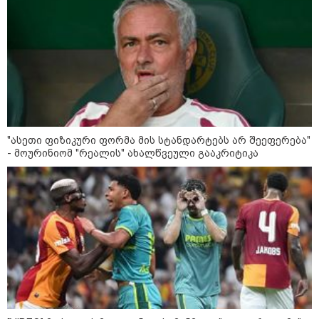
დღის ზოგადი
9
ასტროლოგიური
პროგნოზი
აგვისტო
"ასეთი ფიზიკური ფორმა მის სტანდარტებს არ შეეფერება"
- მოურინიომ "რეალის" ახალწვეული გააკრიტიკა
აგვისტო აგარაკზე: ეს 5 საქმე
უნდა მოასწროთ შემოდგომის
დადგომამდე
ფული ამ ზოდიაქოს ნიშნების
ხელში აღმოჩნდება: ვინ
გამდიდრდება?