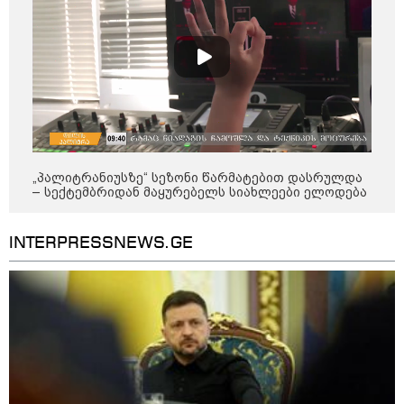
კობახიძის განცხადებას?
კატეგორიის ყველა სიახლე
„პალიტრანიუსზე“ სეზონი წარმატებით დასრულდა
უნცია ოქრო დღიურად 101
– სექტემბრიდან მაყურებელს სიახლეები ელოდება
დოლარით გაძვირდა - რა ღირს
გრამი საქართველოში?
INTERPRESSNEWS.GE
„ტურისტების შემცირების მთავარი
მიზეზი ალბათ, ის პრორუსული,
პროჩინური, პროირანული
პოლიტიკაა, რომელსაც ქვეყანა
ატარებს“ - ცოტნე ჯაფარიძე
„გაჩნდა მოთხოვნა სააგარაკე