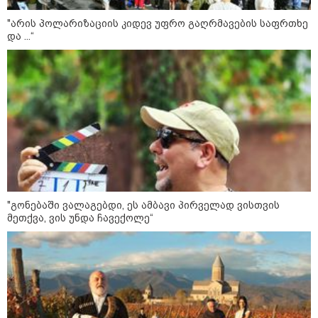
ის საწყობზე - დრონებით
თავდასხმის შემდეგ, ტულას
"არის პოლარიზაციის კიდევ უფრო გაღრმავების საფრთხე
ოლქში მდებარე საწყობში
და ...“
ხანძარია
09:12 / 05-08-2026
14 გარდაცვლილი, 22
დაშავებული, მასშტაბური
ხანძარი - რუსეთმა კიევზე
იერიში ბალისტიკური
რაკეტებით მიიტანა
14:13 / 04-08-2026
მორიგი თავდასხმა რუსეთში,
"გონებაში ვალაგებდი, ეს ამბავი პირველად ვისთვის
ნავთობგადამამუშავებელ
მეთქვა, ვის უნდა ჩავექოლე“
ქარხანაზე - რა დეტალებია
ცნობილი
კატეგორიის ყველა სიახლე