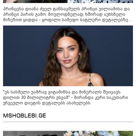
პრინცესა დიანა ძველ ტანსაცმელს პრინცი უილიამისა და
პრინცი ჰარის გამო, მოულოდნელად, ხშირად აუხსნელი
მიზეზით ყიდდა - ყოფილი სამეფო ბატლერი დეტალებზე
საკუთარ წიგნში საუბრობს
11:17 / 08-08-2026
არშემდგარი ქორწინება 15 წლით უფროს
ქართველთან - ალინა კაბაევას
საიდუმლო ცხოვრება: როგორ
გამოიყურებოდა ის პლასტიკურ
ოპერაციებამდე
14:20 / 08-08-2026
"ეს სასმელი უამრავ ვიტამინსა და მინერალს შეიცავს.
"ქალაქი დავთმე, მაგრამ
დილით 30 მილილიტრს ვსვამ" - მირანდა კერი საკუთარი
ქალურობა - არა. ვერ იჯერებენ
ფერმერი თუ ვარ" - როგორ
უჩვეულო დიეტის დეტალებს ასახელებს
ცხოვრობს ახალგაზრდა ქალი,
რომელიც ქალაქიდან სოფლად
MSHOBLEBI.GE
გადავიდა და ფერმერი გახდა
09:36 / 08-08-2026