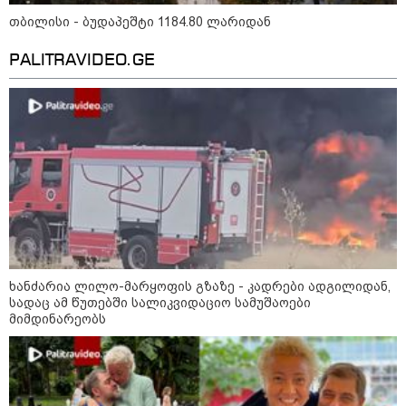
წალენჯიხის არტ-მეურნეობაში,
თბილისი - ბუდაპეშტი 1184.80 ლარიდან
ნიკო კვარაცხელიას სახელობის
IT სკოლის კურსამთავრებულებს
სერტიფიკატები გადაეცათ
PALITRAVIDEO.GE
11:59 / 09-08-2026
ხანძარი ლილო-მარტყოფის
გზაზე - რა ვითარებაა ადგილზე
ამ წუთებში? (ვიდეო)
10:29 / 09-08-2026
"ვერასდროს ვიფიქრებდი, რომ
ხანძარია ლილო-მარყოფის გზაზე - კადრები ადგილიდან,
ჩვენი ცხოვრება შენთან ერთად
სადაც ამ წუთებში სალიკვიდაციო სამუშაოები
ასეთ არარომანტიკულ ფაზაში
მიმდინარეობს
შევიდოდა" - თეონა კონტრიძე
ქორწინებიდან 18 წლის თავზე
ქმარს ემოციურ "პოსტს" უძღვნის
09:25 / 09-08-2026