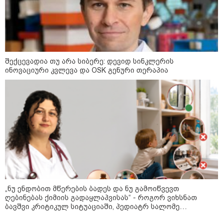
13:15 / 08-08-2026
შექცევადია თუ არა სიბერე: დევიდ სინკლერის
უძველესი სენი და ეპიდემია: აშშ-ში
ინოვაციური კვლევა და OSK გენური თერაპია
ერთდროულად კეთრს და ნაწლავურ
ინფექციას ებრძვიან - რა უნდა ვიცოდეთ
და რამდენად სახიფათოა
12:47 / 09-08-2026
რუსული მხარის ინფორმაციით,
უკრაინამ ბელგოროდზე
დრონებით იერიში მიიტანა,
დაიღუპა 3 ადამიანი და
დაშავდა 25
„ნუ ენდობით მწერების ბადეს და ნუ გამოიწვევთ
ღებინებას ქიმიის გადაყლაპვისას“ - როგორ ვიხსნათ
ბავშვი კრიტიკულ სიტუაციაში, პედიატრ სალომე
10:17 / 09-08-2026
ახვლედიანის რჩევები
რუსებმა ხარკოვს და ოდესას