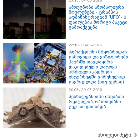
23:15 / 07-08-2026
ამოუცნობი ანომალიური
მოვლენები - ტრამპის
ადმინისტრაციამ “UFO”- ს
ფაილების მორიგი პაკეტი
გამოაქვეყნა
თბილისი - ანტალია 696.80
ლარიდან
22:10 / 06-08-2026
ატრაქციონი მწყობრიდან
გამოვიდა და ვიზიტორები
ჰაერში თავდაყირა
დაკიდებული დატოვა -
ამსხევლი კადრები
თბილისი - ჰერაკლიონი 1778.80
ინტერნეტში ვირუსულად
ლარიდან
გავრცელდა (ნიუ-ჯერსი)
20:06 / 29-07-2026
პენსილვანიაში იშვიათი
რეპტილია, ორთავიანი
გეკონი დაიბადა
თბილისი - ბუდაპეშტი 1184.80
ლარიდან
იხილეთ მეტი