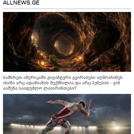
დაარტყეს, არიან დაღუპულები
ALLNEWS.GE
და დაშავებულები - რა
ინფორმაციას ავრცელებს
ხარკოვის მერი?
10:02 / 09-08-2026
"ქართული ოცნება” ხელს
უწყობს ირანული
ტერორისტული ქსელების
უკანონო გაფართოებას, თუმცა
მაინც ამერიკას უყენებს
მოთხოვნებს?" - ჯო უილსონი
სამხრეთ ამერიკაში გიგანტური გვირაბები აღმოაჩინეს:
21:17 / 08-08-2026
ისინი არც ადამიანის შექმნილია და არც ბუნების - ვინ
აშშ-მა საქართველოში
დაფუძნებული კრიპტოკომპანია
ააშენა საიდუმლო ლაბირინთები?
დაასანქცირა
კატეგორიის ყველა სიახლე