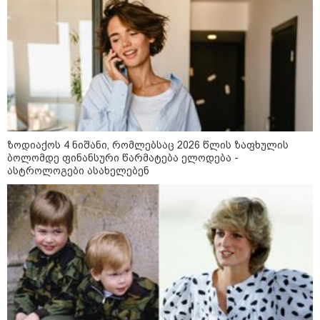
თბილისსა და რეგიონებში
უკანონო ცეცხლსასროლი
იარაღები და საბრძოლო მასალა
ამოიღეს - დაკავებულია ხუთი
პირი
მოზაიკა
ზოდიაქოს 4 ნიშანი, რომლებსაც 2026 წლის ზაფხულის
ბოლომდე ფინანსური წარმატება ელოდება -
ასტროლოგები ასახელებენ