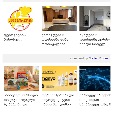
ფენოვნების
ქირავდება 6
იყიდება 6
მცხობელი
ოთახიანი ბინა
ოთახიანი კერძო
ორთაჭალაში
სახლი სოფელ
დიღომში
sponsored by
ContentRoom
17:13 / 08-08-2026
"დასავლეთმა საქართველო ჩვენ წინააღმდეგ
გეოპოლიტიკური ბრძოლის უგუნურ იარაღად
გამოიყენა" - დიმიტრი მედვედევი
21:17 / 08-08-2026
საბავშვო ჟურნალი,
ფერმენტირებული
ქართველმა ექიმმ
აშშ-მა საქართველოში
ილუსტრირებული
ინგრედიენტები
ჩინეთიდან
დაფუძნებული კრიპტოკომპანია
ზღაპრები და
კანის მოვლაში -
საქართველოში, 6
დაასანქცირა
მაგნიტური
კორეული
000 კილომეტრის