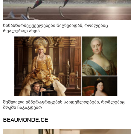
წინასწარმეტყველებები წიგნებიდან, რომლებიც
ვოლოდიმირ ზელენსკი - რუსეთი
რეალურად ახდა
აგრძელებს ბალისტიკურ
ტერორზე ფსონის დადებას -
გვჭირდება მეტი ზეწოლა
რუსული მხარის ინფორმაციით,
უკრაინამ ბელგოროდზე
დრონებით იერიში მიიტანა,
დაიღუპა სამი ადამიანი და
დაშავდა 25
ირაკლი ფავლენიშვილი აგვისტოს
შეშლილი იმპერატრიცების საიდუმლოებები, რომლებიც
ომზე ხელისუფლების
შოკში ჩაგაგდებთ
წარმომადგენლების
განცხადებებზე - ეს არის
BEAUMONDE.GE
ეროვნული ინტერესების აშკარა
ღალატი - არავის შერჩება
რუსული სქემის ნაწილად ყოფნა