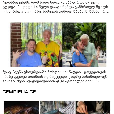
"უთხარი ექიმს, რომ ავად ხარ... უთხარი, რომ მუცელი
გტკივა..." - დედა 14 წელი დაატარებდა ჯანმრთელ შვილს
ექიმებში, კვლევებზე, ასმევდა უამრავ წამალს, სანამ ერთ
დღესაც ერთი ექიმი არ დაეჭვდა
"არის პოლარიზაციის კიდევ უფრო
გაღრმავების საფრთხე და ...“
"გონებაში ვალაგებდი, ეს ამბავი
პირველად ვისთვის მეთქვა, ვის
უნდა ჩავექოლე“
"დაე, ჩვენს ცხოვრებაში მოხდეს სასწაული... ყოველთვის
იმაზე უკეთეს ადამიანად მაქცევდი, ვიდრე სინამდვილეში
ვიყავი. შენი ავადმყოფობითაც კი აგრძელებ ამას..." -
თეონა კონტრიძის მიმართვა მეუღლეს
"ძალიან მძიმეა ჩემთვის ის, რაც
GEMRIELIA.GE
ახლა გითხარით“