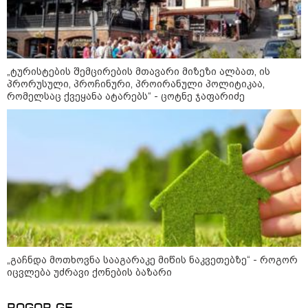
პოლიციამ ,,გლოვოს” კურიერზე
თავდასხმის ბრალდებით 3 პირი,
მათ შორის 2 არასრულწლოვანი
დააკავა - შსს ინფორმაციას
ავრცელებს
„ტურისტების შემცირების მთავარი მიზეზი ალბათ, ის
პრორუსული, პროჩინური, პროირანული პოლიტიკაა,
"ეს ის ადგილია, საიდანაც
რომელსაც ქვეყანა ატარებს“ - ცოტნე ჯაფარიძე
გუშინდელი ვიდეო ვირუსულად
გავრცელდა.... დანარჩენი თქვენ
განსაჯეთ, რამდენად
შესაძლებელია აქ ადამიანის
გადავარდნა" - რა კადრებს
აქვეყნებს კობა ახალაძე
მლეთიდან, სადაც 12 წლის წინ
გურამ დადიანიძე გაუჩინარდა?
პოლიტიკა
„გაჩნდა მოთხოვნა სააგარაკე მიწის ნაკვეთებზე“ - როგორ
იცვლება უძრავი ქონების ბაზარი