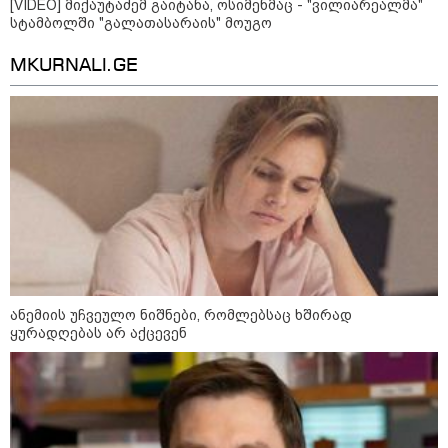
[VIDEO] მიქაუტაძემ გაიტანა, ოსიმენმაც - "ვილიარეალმა"
როგორ ჩავიცვათ 40 წლის
სტამბოლში "გალათასარაის" მოუგო
შემდეგ: მილიონერების
სტილისტის 8 ოქროს წესი და
აუცილებელი სამოსი
MKURNALI.GE
მსოფლიო
ანემიის უჩვეულო ნიშნები, რომლებსაც ხშირად
ყურადღებას არ აქცევენ