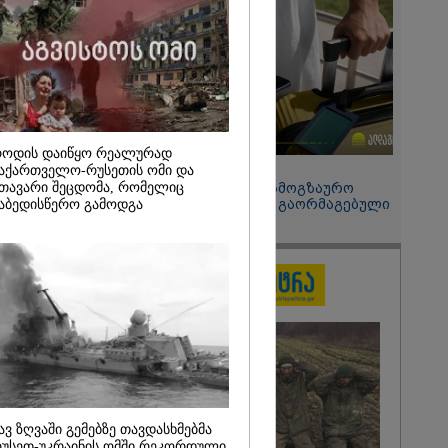
ტრაგედიიდან
2026
ჩვენც
" - დონალდ
რაინისთვის
რაკეტების
ე
ოდის დაიწყო რეალურად
15:49 / 06-08-2026
აქართველო-რუსეთის ომი და
თავარი შეცდომა, რომელიც
შეიძინე ალდაგის სამოგზაურო
დაზღვევა და მიიღე გაორმაგებული
აბედისწერო გამოდგა
ინტერნეტი
ავ ზღვაში გემებზე თავდასხმებმა
უსეთ-უკრაინის ომში რეკორდული