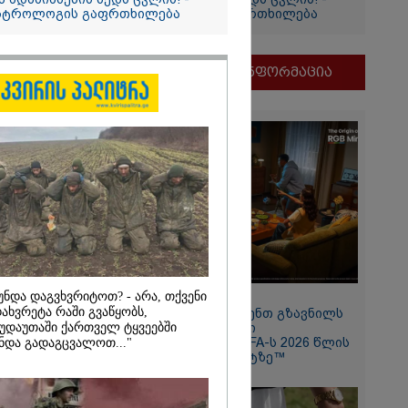
სტროლოგის გაფრთხილება
ასტროლოგის გაფრთხილება
და
ი
ეთრს და
მნიშვნელოვანი ინფორმაცია
ქციას
ნდა
მდენად
უნდა დაგვხვრიტოთ? - არა, თქვენი
11:13 / 05-08-2026
2026
ახვრეტა რაში გვაწყობს,
Hisense წარმოგიდგენთ გზავნილს
უდაუთაში ქართველ ტყვეებში
"ინოვაციები უკეთესი
ოზარდმა
ცხოვრებისათვის" FIFA-ს 2026 წლის
ნდა გადაგცვალოთ..."
აპა და ბებია
მსოფლიო ჩემპიონატზე™
დეგ კი
ეცხლი გახსნა
ლები ხდება
ანგკოკში