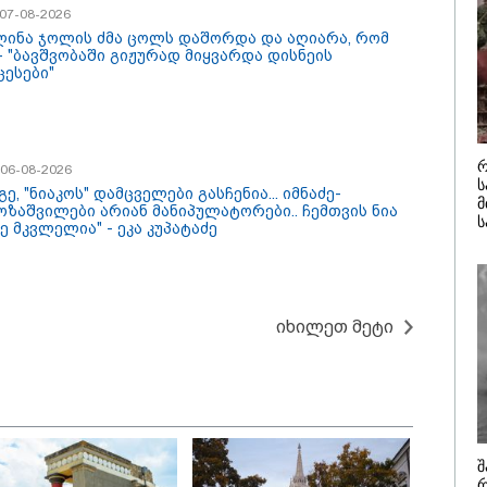
/ 07-08-2026
მომხდარი 
ლინა ჯოლის ძმა ცოლს დაშორდა და აღიარა, რომ
/ 07-08-2026
09:52 / 07-08-
 - "ბავშვობაში გიჟურად მიყვარდა დისნეის
პაში საწვავის
"რაკეტები 
ცესები"
ბი მკვეთრად
გვჭირდება
ვალა - რომელ
ტრამპი უკ
ებშია ბენზინი
Patriot-ის 
აზე ძვირი და
გაგზავნაზ
აზე იაფი
რ
/ 06-08-2026
ს
გე, "ნიაკოს" დამცველები გასჩენია... იმნაძე-
კატეგორიის ყველა სიახლე
მ
ოზაშვილები არიან მანიპულატორები.. ჩემთვის ნია
ს
ე მკვლელია" - ეკა კუპატაძე
იხილეთ მეტი
შ
ნსხვავდება თუ არა
მსოფლიო
რ