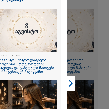
ავს დაესხნენ
თავს დაესხნენ
2026
ე გმირია,
თავი დადო
თვის -
სააკაშვილი და
ზე დაიბრალა
:13 / 07-08-2026
23:13 / 07-08-2026
ს გმირობა" -
 აგვისტოს ასტროლოგიური
8 აგვისტოს ასტროლოგიური
ბახიძე
როგნოზი - დღე, როდესაც
პროგნოზი - დღე, როდესაც
2026
ნტუიცია და გაბედული ნაბიჯები
ინტუიცია და გაბედული ნაბიჯები
არმატებისკენ მიგიყვანთ
წარმატებისკენ მიგიყვანთ
სავლეთი და
 რადიკალები
ვკასიაში
ახალ
ავანტიურებში
ცდილობენ" -
აგარეო უწყება