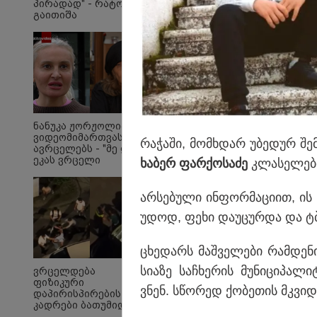
პირადად" - რატომ
გაითიშა
ელექტროენერგია
საქართველოს
მასშტაბით
რამდენჯერმე: რას
ამბობს ირაკლი
კობახიძე?
სონიძის განმარტებით
შვილს ეუბნება, რო
ნანუკა ჟორჟოლიანი
ვიდეომიმართვას
ქმედება არ უნდა ჩა
რა­ჭა­ში, მომ­ხდარ უბე­დურ შ
ავრცელებს - "მე და
ეკას ვრცელი
ხა­ბერ ფარ­ქო­სა­ძე
კლა­სე­ლებ­
მიმოწერა გვქონდა"
არ­სე­ბუ­ლი ინ­ფორ­მა­ცი­ით, ის 
უ­დოდ, ფეხი და­უ­ცურ­და და ტბა
ცხე­დარს მაშ­ვე­ლე­ბი რამ­დე­ნი
სი­ა­ზე სა­ჩხე­რის მუ­ნი­ცი­პა
ვრცელდება
ფიზიკური
ვნენ. სწო­რედ ქო­ბე­თის მკვიდ
დაპირისპირების
კადრები ბათუმიდან -
რა მოხდა