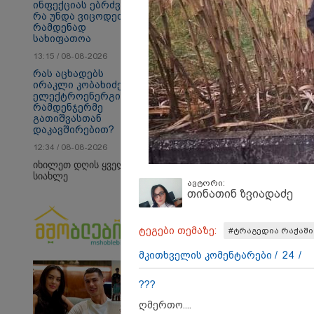
ინფექციას ებრძვიან -
რა უნდა ვიცოდეთ და
რამდენად
სახიფათოა
თბილისი - ანტალია
თბ
13:15 / 08-08-2026
950.80 ლარიდან
16
რას აცხადებს
ირაკლი კობახიძე
ელექტროენერგიის
რამდენჯერმე
გათიშვასთან
პოლიტიკა
დაკავშირებით?
12:34 / 08-08-2026
იხილეთ დღის ყველა
სიახლე
ავტორი:
თინათინ ზვიადაძე
ტეგები თემაზე:
#ტრაგედია რაჭაში
მკითხველის კომენტარები /
24
/
???
ღმერთო....