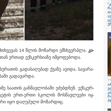
პოპულარული გ
"
რეალურ ცხოვრ
რ
თ
ა
"ბავშვობიდან ას
ც
ფანატიკურად ვ
უ
შეყვარებული
საქართველოზე" 
მარტინ გუიმჯია
ენასა და საქა
, ჩანაწერში ვალერ იმნაძე
შეყვარებული სო
მ ბრალდებულს აღნიშნული
ედინა და არასწორად მოიქცა
ემ­თხვე­ვას 14 წლის მო­ზარ­დი ემსხვერ­პლა.
კა­
"განიხილავდნე
ჩაიდინა გაბაშვ
თან ერ­თად ექ­სკურ­სი­ა­ზე იმ­ყო­ფე­ბო­და.
დანაშაული" - გ
ავალიანის საქმ
პროკურორი ნია 
სუ­რა­თის გა­და­სა­ღე­ბად ქვა­ზე ავი­და, სა­ვა­რა­
მამის დიალოგი
­ში გა­და­ვარ­და.
ჩანაწერის შინა
ასაჯაროებს
11
ა
­მე სა­ა­თის გან­მავ­ლო­ბა­ში ეძებ­დნენ. ექ­სკურ­
უ
დედამიწაზე სი
კ
­ლი­ტე­ტის ერთ-ერთი სკო­ლის მოს­წავ­ლე­ე­ბი იყ­
წარმოშობის შეს
რ
არსებული თეორ
პ
­რი იყო და­ღუ­პუ­ლი მო­ზარ­დიც.
თავდაყირა დგებ
აღმოაჩინეს მეც