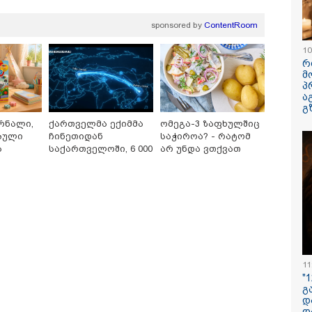
sponsored by
ContentRoom
10
რ
მ
პ
ა
გ
რნალი,
ქართველმა ექიმმა
ომეგა-3 ზაფხულშიც
ბული
ჩინეთიდან
საჭიროა? - რატომ
ა
საქართველოში, 6 000
არ უნდა ვთქვათ
ნუკა ჟორჟოლიანი
ვრცელდება ფიზიკური
"ლაზარეს
სათამაშო
კილომეტრის
უარი თევზზე ცხელ
დეომიმართვას
დაპირისპირების
გადარჩენი
დაშორებით,
დღეებში
ცელებს - "მე და ეკას
კადრები ბათუმიდან -
იბრძოლა, 
ტელერობოტული
ცელი მიმოწერა
რა მოხდა ბაგრატიონის
უშვებდა… ც
ოპერაცია ჩაატარა -
ქონდა"
ქუჩაზე?
ისწავლე, ს
სერია
ისტორია დაწერილია
დაასრულე 
ხორციელი
ცხოვრებიდა
წერს ხობშ
11
დედა-შვილ
"
ახლობელი
გ
დ
13:15 / 08-08-2026
დ