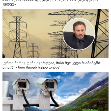
კატეგორიის ყველა სიახლე
კვლევა
მასწავლებელ გიგა ავალიანის
საქმეზე დაკავებული ნია იმნაძე
კლინიკაში გადაჰყავთ
„ერთი მხრივ დენი ძვირდება, მისი მეოცედი მაინინგში
გიგა ავალიანის საქმეზე აკავებენ
მიდის" - სად მიდის ჩვენი დენი?
ანასტასია ბერუაშვილსაც
გიგა ავალიანის დედა - ჩემი
შვილი მიატოვეს, მიაგდეს, რომ
მომკვდარიყო! - ნია იმნაძის
დედას რეანიმაციაში
ზეწარგადაფარებული შვილი არ