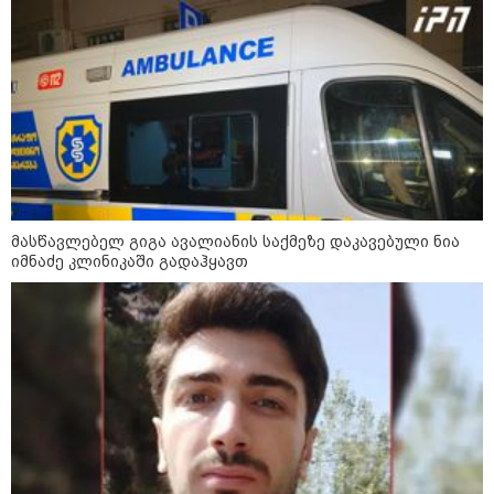
კატეგორიის ყველა სიახლე
საზამთროს გამყიდველთან
სამკვდრო-სასიცოცხლო
„კუკუდამალობანა“ - რუსული
დრონის „საბრძოლო-კომიკური“
ვიდეო
მასწავლებელ გიგა ავალიანის საქმეზე დაკავებული ნია
იმნაძე კლინიკაში გადაჰყავთ
"ომი, რომელსაც მთელი
მსოფლიოს შთანთქმა შეუძლია:
დონალდ ტრამპმა აღარ იცის,
როგორ მოიქცეს" -The New York
Times
კიევი ისევ სასტიკად დაიბომბა -
ამდენი ბალისტიკური რაკეტა
მსოფლიოს არც ერთი ქალაქისკენ
არ გაუშვიათ: პუტინის ახალი
ანტირეკორდი