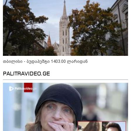
რა უნდა იყოს იდეალურ პლაჟის
ჩანთაში: სრული ჩეკლისტი
ზღვაზე წასვლამდე
კონფლიქტები
თბილისი - ბუდაპეშტი 1403.00 ლარიდან
PALITRAVIDEO.GE