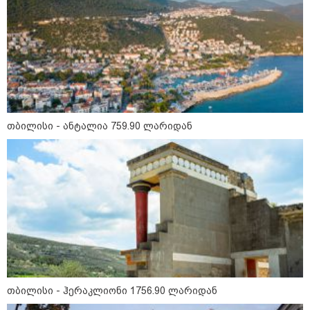
დღის ზოგადი
6
ასტროლოგიური
პროგნოზი
აგვისტო
თბილისი - ანტალია 759.90 ლარიდან
1-დღიანი ტურები თბილისიდან:
სად წავიდეთ დილით და
დავბრუნდეთ საღამოს?
ბოსტანი აივანზე: რომელი
ბოსტნეული და მწვანილი
იზრდება მარტივად ქოთნებში
თბილისი - ჰერაკლიონი 1756.90 ლარიდან