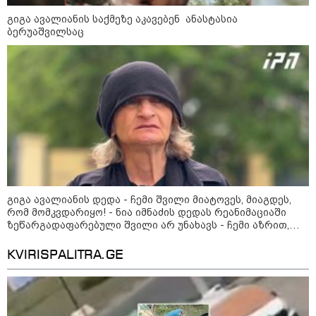
გიგა ავალიანის საქმეზე აკავებენ ანასტასია
შტურმი ტვინზე და პოლიტიკური
ბერუაშვილსაც
პოლარიზაციის მეტასტაზები: რა
ემართება ადამიანის ფსიქიკას,
როდესაც მედიიდან და
სოცქსელებიდან მუდმივად
ლანძღვა-გინება ესმის?! -
ფსიქოლოგ ზურა მხეიძის ანალიზი
სამართალი
გიგა ავალიანის დედა - ჩემი შვილი მიატოვეს, მიაგდეს,
რომ მომკვდარიყო! - ნია იმნაძის დედას რეანიმაციაში
ზეწარგადაფარებული შვილი არ უნახავს - ჩემი აზრით,
ანასტასია ბერუაშვილსაც დაიჭერენ
KVIRISPALITRA.GE