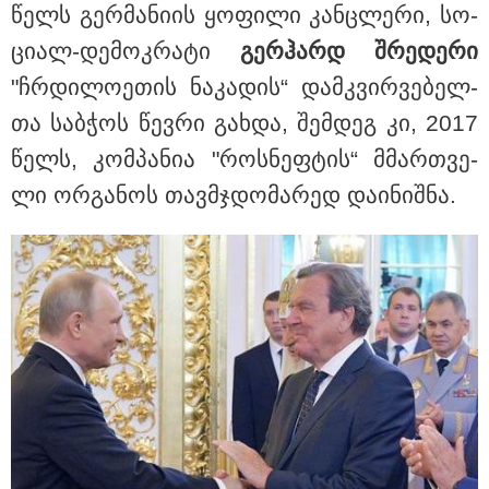
წელს გერ­მა­ნი­ის ყო­ფი­ლი კან­ცლე­რი, სო­
ცი­ალ-დე­მოკ­რა­ტი
გერ­ჰარდ შრე­დე­რი
"ჩრდი­ლო­ე­თის ნა­კა­დის“ დამ­კვირ­ვე­ბელ­
მნიშვნელოვანი ინფორმაცია
თა საბ­ჭოს წევ­რი გახ­და, შემ­დეგ კი, 2017
წელს, კომ­პა­ნია "როს­ნეფ­ტის“ მმარ­თვე­
ლი ორ­გა­ნოს თავ­მჯდო­მა­რედ და­ი­ნიშ­ნა.
11:58 / 03-08-2026
ოქროსფერი კანი და წვნიანი შიგთავსი: როგორ
მოვამზადოთ სწორად პრემიუმ ხარისხის სოსისი -
რჩევები "შეფმაისტერის" ტექნოლოგისგან