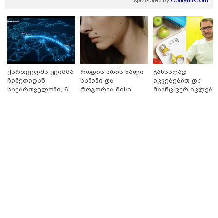
sponsored by
ContentRoom
რა მანძილზე აფიქსირებს კამერა
გზებზე მანქანის სიჩქარეს -
მითები ფოტორადარებზე
ქართველმა ექიმმა
როდის არის ხალი
ჯანსაღად
ჩინეთიდან
საშიში და
იკვებებით და
საქართველოში, 6
როგორია მისი
მაინც ვერ იკლებთ
000 კილომეტრის
მოშორების
წონაში? - ლაშა
დაშორებით,
მარტივი და
უჩავა მთავარ
ტელერობოტული
უსაფრთხო გზები
მიზეზებზე
სამხედრო
ოპერაცია ჩაატარა
საუბრობს
- ისტორია
დაწერილია