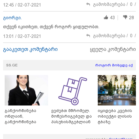
"სკოლის ფორმების
გამოხმაურება /
0
/
12:45 / 02-07-2021
რეალიზაცია 1-ელი
სექტემბრიდან დაიწყება და
იქნება როგორც საცალო, ასევე
გიორგი.
43
28
ონლაინ გაყიდვის რეჟიმი" -
თქვენ იკითხეთ, თქვენ როგორ ყიდულობთ.
გივი მიქანაძე
გამოხმაურება /
0
/
13:01 / 02-07-2021
კატეგორიის ყველა სიახლე
გააკეთეთ კომენტარი
ყველა კომენტარი
SS.GE
როგორ მოხვდე აქ
2027 წელს დასასრულებელი
ბინების 68% გაყიდულია - კვლევა
განქორწინება
ვეძებთ მშრომელ.
იყიდება კვების
ონლაინ,
მოწესრიგებულ და
ობიექტი ლისის
„ერთი მხრივ დენი ძვირდება, მისი
განქორწინება
პასუხისმგებლიან
ტბაზე
მეოცედი მაინინგში მიდის" - სად
ემიგრანტებისათვის
თანამშრომელს.
მიდის ჩვენი დენი?
საქართველოში
ჩამოსვლის გარეშე