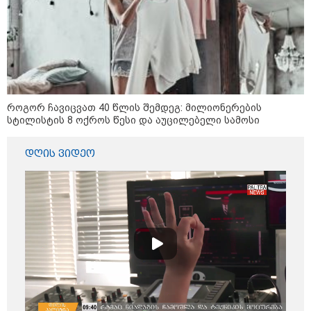
საქართველოს
თავისუფლებისთვის შეწირული
გმირების მემორიალზე
გაკეთდა" - "ნაციონალური
მოძრაობა"
19:03 / 08-08-2026
"მკაცრად ვგმობთ ირაკლი
კობახიძის განცხადებას" -
"კოალიცია ცვლილებისთვის"
როგორ ჩავიცვათ 40 წლის შემდეგ: მილიონერების
სტილისტის 8 ოქროს წესი და აუცილებელი სამოსი
დღის ვიდეო
16:33 / 08-08-2026
"გიორგი ბარამიძემ რაღაც
არასწორად ჩამოაყალიბა,
მაგრამ ნამდვილად არ
ეკუთვნის წიხლი ივანიშვილის
ღალატზე დაფუძნებული
დიქტატურის მსახურებისგან" -
მიხეილ სააკაშვილი
16:22 / 08-08-2026
"აი, ეს არის სამშობლოს
ღალატი" - როგორ ეხმაურება
ნიკა გვარამია აგვისტოს ომთან