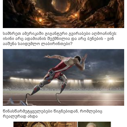
რუსული მხარის ინფორმაციით,
უკრაინამ ბელგოროდზე
დრონებით იერიში მიიტანა,
დაიღუპა 3 ადამიანი და
დაშავდა 25
სამხრეთ ამერიკაში გიგანტური გვირაბები აღმოაჩინეს:
ისინი არც ადამიანის შექმნილია და არც ბუნების - ვინ
10:17 / 09-08-2026
ააშენა საიდუმლო ლაბირინთები?
რუსებმა ხარკოვს და ოდესას
დაარტყეს, არიან დაღუპულები
და დაშავებულები - რა
ინფორმაციას ავრცელებს
ხარკოვის მერი?
10:02 / 09-08-2026
"ქართული ოცნება” ხელს
უწყობს ირანული
ტერორისტული ქსელების
უკანონო გაფართოებას, თუმცა
მაინც ამერიკას უყენებს
მოთხოვნებს?" - ჯო უილსონი
წინასწარმეტყველებები წიგნებიდან, რომლებიც
რეალურად ახდა
კატეგორიის ყველა სიახლე