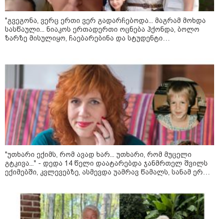
09:36 / 08-08-2026
"ბავშვობიდან ასე ვარ..
"გვეგონა, ვერც ერთი ვერ გადარჩებოდა... მაგრამ მოხდა
ფანატიკურად ვარ შეყვარებული
საქართველოზე" - გაიცანით
სასწაული... ნიაკოს ერთადერთი ოცნება ჰქონდა, ბოლო
მარტინ გუიმჯიანი, ქართულ
ზარზე მისულიყო, ჩაებარებინა და სტუდენტი
ენასა და საქართველოზე
გამხდარიყო..." - ერთ წამში შეცვლილი ცხოვრება და
შეყვარებული სომეხი ბიჭი
დედა, რომელიც შვილებისთვის იბრძვის
23:15 / 07-08-2026
ამოუცნობი ანომალიური
მოვლენები - ტრამპის
ადმინისტრაციამ “UFO”- ს
ფაილების მორიგი პაკეტი
გამოაქვეყნა
22:30 / 07-08-2026
"უთხარი ექიმს, რომ ავად ხარ... უთხარი, რომ მუცელი
ინტერნეტში ამაღელვებელი
გტკივა..." - დედა 14 წელი დაატარებდა ჯანმრთელ შვილს
კადრები ვრცელდება - როგორ
გადაარჩინა 56 წლის კაცმა
ექიმებში, კვლევებზე, ასმევდა უამრავ წამალს, სანამ ერთ
ბავშვები აბობოქრებულ ზღვაში
დღესაც ერთი ექიმი არ დაეჭვდა
დახრჩობას