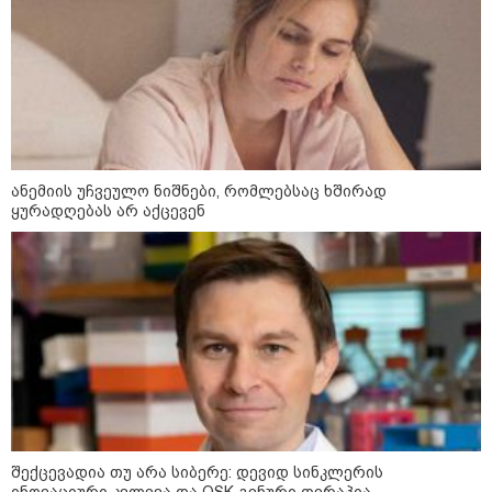
როგორ ჩავიცვათ 40 წლის
შემდეგ: მილიონერების
სტილისტის 8 ოქროს წესი და
აუცილებელი სამოსი
ანემიის უჩვეულო ნიშნები, რომლებსაც ხშირად
ყურადღებას არ აქცევენ
მსოფლიო
შექცევადია თუ არა სიბერე: დევიდ სინკლერის