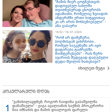
"მამის მიერ ცოტნესთვის
დატოვებულ სახლში
თვითნებურად ცხოვრობს
ადამიანი, რომელიც ზვიადის
ანდერძში ერთი სიტყვითაც
კი არ არის მოხსენიებული" -
ანა ჯაბაური
18:52 / 18-07-2026
თბილისი - ანტალია 826.90
"რომ არ დამეწერა,
ლარიდან
ბოღმისგან ვიხრჩობი...
რომელ საუკუნეში არ იყო
დატირება ტაძრებში,
მაინტერესებს" - რას წერს
ავარიის შედეგად დაღუპული
დედა-შვილის ნათესავი?
თბილისი - ჰერაკლიონი 2603.10
იხილეთ მეტი
ლარიდან
პოპულარული დღეს
თბილისი - ბუდაპეშტი 725.30
ლარიდან
"განიხილავდნენ, როგორ ჩაიდინა გაბაშვილმა
დანაშაული" - გიგა ავალიანის საქმის პროკურორი
ნია იმნაძის და მამის დიალოგის ფარული