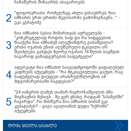
ჩანაწერის შინაარსს ასაჯაროებს
"ფოტოსურათი, რომელზეც ახლა ვისაუბრებ, ნია
თბილისი - რომი 1316.70 ლარიდან
იმნაძის ერთ-ერთმა მეგობარმა გამომიგზავნა..." -
ეკა კუპატაძე
ნია იმნაძის ბებია მიმართვას ავრცელებს -
"კონკრეტულად როდის, სად და რა სიტყვებით
წააქეზა ნია იმნაძემ ალექსანდრე გაბაშვილი?
ერთი ოჯახის ენით აღუწერელი ტკივილი არ
შეიძლება გახდეს მეორე ოჯახის 16 წლის ბავშვის
საჯაროდ განადგურების საფუძველი"
ადვოკატი ნია იმნაძის საავადმყოფოში გადაღებულ
მნიშვნელოვანი ინფორმაცია
კადრებს აქვეყნებს - "რა მტკიცებულება გაქვთ, რაც
საფუძვლად დაუდეთ არასრულწლოვნის ამ
მდგომარეობაში ჩაგდებას?"
"24 იანვრის ღამეს თამარ ნავროზაშვილის ძმა
მიგზავნის მესიჯს... მე ვერ ვნახე, რადგან "სპამებში"
ჩავარდა": რა მისწერა ნია იმნაძის ბიძამ ეკა
კუპატაძეს? - გიგა ავალიანის დედა "სქრინს"
აქვეყნებს
დღის ყველა სიახლე