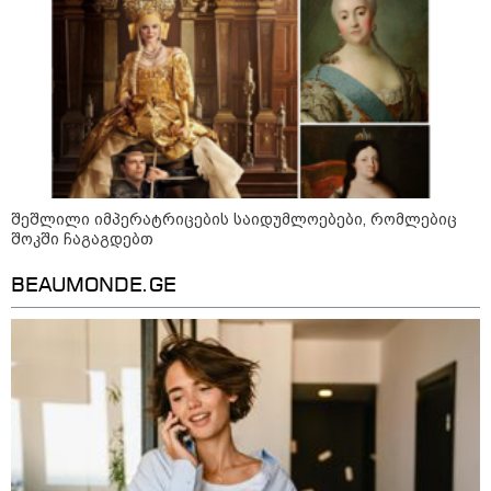
ტარიელ კაკაბაძე - ნატა
ვიბლიანის საქმეზე საზოგადოება
უახლოეს დღეებში გაიგებს
სიახლეს, დაიდება პირველი
მნიშვნელოვანი შედეგი და
შეშლილი იმპერატრიცების საიდუმლოებები, რომლებიც
ოფიციალურად ცნობენ
შოკში ჩაგაგდებთ
დაზარალებულად
ყვარელში თვითნებურად
მოწყობილ ავტორბოლაზე
BEAUMONDE.GE
არასრუწლოვნის დაღუპვის
საქმეზე 2 პირს ბრალი წარედგინა
პროკურატურამ 2024 წელს
სამტრედიაში წინასაარჩევნო
კამპანიის დროს ძალადობის
ფაქტზე სამ პირს, მათ შორის ნიკა
მელიას თანმხლებ პირებს
ბრალდება წარუდგინა