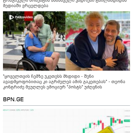
ტრაგიკული მომენტის ამსახველი კადრები ტაილანდიდან
10:29 / 09-08-2026
მედიაში ვრცელდება
"ვერასდროს ვიფიქრებდი, რომ
ჩვენი ცხოვრება შენთან ერთად
ასეთ არარომანტიკულ ფაზაში
შევიდოდა" - თეონა კონტრიძე
ქორწინებიდან 18 წლის თავზე
ქმარს ემოციურ "პოსტს" უძღვნის
კატეგორიის ყველა სიახლე
მკითხველის რჩევით
"ყოველთვის ჩემზე უკეთესს მხდიდი - შენი
ავადმყოფობითაც კი აგრძელებ ამის გაკეთებას" - თეონა
კონტრიძე მეუღლეს ემოციურ "პოსტს" უძღვნის
BPN.GE