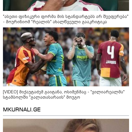
დღის ზოგადი
9
"ასეთი ფიზიკური ფორმა მის სტანდარტებს არ შეეფერება"
ასტროლოგიური
- მოურინიომ "რეალის" ახალწვეული გააკრიტიკა
პროგნოზი
აგვისტო
აგვისტო აგარაკზე: ეს 5 საქმე
უნდა მოასწროთ შემოდგომის
დადგომამდე
[VIDEO] მიქაუტაძემ გაიტანა, ოსიმენმაც - "ვილიარეალმა"
სტამბოლში "გალათასარაის" მოუგო
ფული ამ ზოდიაქოს ნიშნების
MKURNALI.GE
ხელში აღმოჩნდება: ვინ
გამდიდრდება?