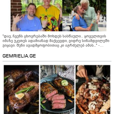
კატეგორიის ყველა სიახლე
"დაე, ჩვენს ცხოვრებაში მოხდეს სასწაული... ყოველთვის
"არის პოლარიზაციის კიდევ უფრო
იმაზე უკეთეს ადამიანად მაქცევდი, ვიდრე სინამდვილეში
გაღრმავების საფრთხე და ...“
ვიყავი. შენი ავადმყოფობითაც კი აგრძელებ ამას..." -
თეონა კონტრიძის მიმართვა მეუღლეს
GEMRIELIA.GE
"გონებაში ვალაგებდი, ეს ამბავი
პირველად ვისთვის მეთქვა, ვის
უნდა ჩავექოლე“
"ძალიან მძიმეა ჩემთვის ის, რაც
ახლა გითხარით“