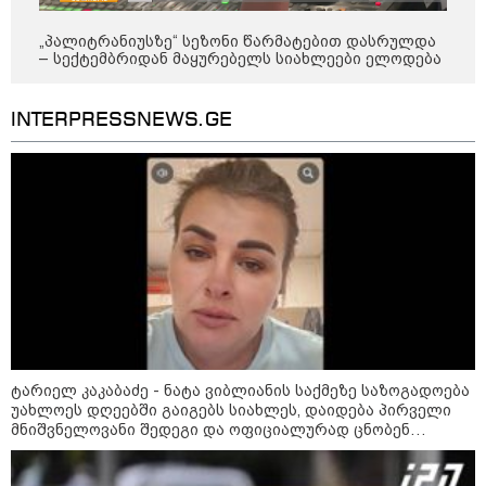
დაკავშირებით ირაკლი
კობახიძის განცხადებას?
„პალიტრანიუსზე“ სეზონი წარმატებით დასრულდა
– სექტემბრიდან მაყურებელს სიახლეები ელოდება
კატეგორიის ყველა სიახლე
INTERPRESSNEWS.GE
ოქროს ფასი ბოლო 2 თვის
მაქსიმუმზეა - რა დგას ძვირფასი
ლითონის მკვეთრი გაძვირების
უკან?
უნცია ოქრო დღიურად 101
ტარიელ კაკაბაძე - ნატა ვიბლიანის საქმეზე საზოგადოება
დოლარით გაძვირდა - რა ღირს
უახლოეს დღეებში გაიგებს სიახლეს, დაიდება პირველი
გრამი საქართველოში?
მნიშვნელოვანი შედეგი და ოფიციალურად ცნობენ
დაზარალებულად