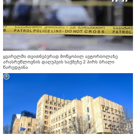
„ტურისტების შემცირების მთავარი
მიზეზი ალბათ, ის პრორუსული,
პროჩინური, პროირანული
პოლიტიკაა, რომელსაც ქვეყანა
ატარებს“ - ცოტნე ჯაფარიძე
ყვარელში თვითნებურად მოწყობილ ავტორბოლაზე
კონფლიქტები
არასრუწლოვნის დაღუპვის საქმეზე 2 პირს ბრალი
წარედგინა