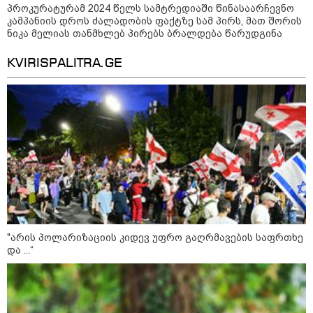
პროკურატურამ 2024 წელს სამტრედიაში წინასაარჩევნო
კამპანიის დროს ძალადობის ფაქტზე სამ პირს, მათ შორის
ნიკა მელიას თანმხლებ პირებს ბრალდება წარუდგინა
KVIRISPALITRA.GE
12:46 / 07-08-2026
ოკუპირებულ აფხაზეთში საწვავის
დეფიციტია, კილომეტრიანი რიგები და
შეზღუდვა საწვავის ჩასხმაზე - რა
ინფორმაციას აქვეყნებს "დემოკრატიის
კვლევის ინსტიტუტი“
14:23 / 05-08-2026
ევროპელმა და რუსმა ყოფილმა
მაღალჩინოსნებმა უკრაინაში
"არის პოლარიზაციის კიდევ უფრო გაღრმავების საფრთხე
ომთან დაკავშირებით
და ...“
მოლაპარაკებები გამართეს - რა
არის ცნობილი შეხვედრაზე
09:55 / 05-08-2026