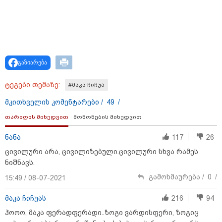
"კონკრეტულად როდის, სად და რა სიტყვებით
წააქეზა ნია იმნაძემ ალექსანდრე გაბაშვილი? ერთი
ოჯახის ენით აღუწერელი ტკივილი არ შეიძლება
გახდეს მეორე ოჯახის 16 წლის ბავშვის საჯაროდ
განადგურების საფუძველი"
გაზიარება
ტეგები თემაზე:
#მაკა ჩიჩუა
მკითხველის კომენტარები /
49
/
თარიღის მიხედვით
მოწონების მიხედვით
ნანა
117
26
ცივილური არა, ცივილიზებული.ცივილური სხვა რამეს
ნიშნავს.
გამოხმაურება /
0
/
15:49 / 08-07-2021
20:31 / 08-08-2026
"ის ამბავი ხომ გახსოვთ, ნიკა მელიას რომ თავს
მაკა ჩიჩუას
216
94
დაესხნენ სამტრედიაში, სწორედ იმ ამბავზე, ხვალ,
ჰოოო, მაკა ფერადფერადი..ზოგი ვარდისფერი, ზოგიც
პროკურატურა 126-ე მუხლის პირველი ნაწილით