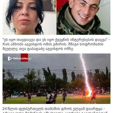
14:07 / 09-08-2026
თბილისის ზღვაზე 17 წლის ბიჭი
დაიხრჩო - ცნობილი ხდება მისი
ვინაობა
"ეს იყო თავდაცვა და ეს იყო ქვეყნის ინტერესების დაცვა" -
12:27 / 09-08-2026
რას ამბობს აგვისტოს ომის გმირის, შმაგი სოფრომაძის
წალენჯიხის არტ-მეურნეობაში,
მეუღლე, თეა ტაბატაძე აგვისტოს ომზე
ნიკო კვარაცხელიას სახელობის
IT სკოლის კურსამთავრებულებს
სერტიფიკატები გადაეცათ
11:59 / 09-08-2026
ხანძარი ლილო-მარტყოფის
გზაზე - რა ვითარებაა ადგილზე
ამ წუთებში? (ვიდეო)
24 წლის ფეხბურთელს თამაშის დროს ელვამ დაარტყა -