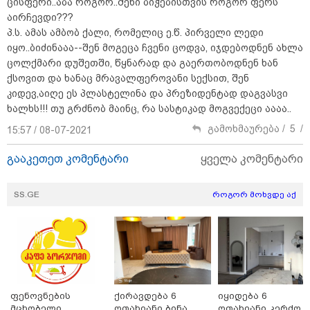
ცისფერი..აბა როგორ..შენი ბიჭებისთვის როგორ ფერს
ბრალს წამიყენებს" - ცოტნე მირცხულავა
აირჩევდი???
პ.ს. ამას ამბობ ქალი, რომელიც ე.წ. პირველი ლედი
იყო..ბიძინააა--შენ მოგეცა ჩვენი ცოდვა, იჯდებოდნენ ახლა
ცოლქმარი დუშეთში, წყნარად და გაერთობოდნენ ხან
ქსოვით და ხანაც მრავალფეროვანი სექსით, შენ
კიდევ,აიღე ეს პლასტელინა და პრეზიდენტად დაგვასვი
ხალხს!!! თუ გრძნობ მაინც, რა სასტიკად მოგვექეცი აააა..
გამოხმაურება /
5
/
15:57 / 08-07-2021
გააკეთეთ კომენტარი
ყველა კომენტარი
SS.GE
როგორ მოხვდე აქ
18:51 / 08-08-2026
"ზურგს უკან ლაჩრულად მომეპარნენ და თავს
დამესხნენ - ასფალტზე თავი მრავალჯერ
დამარტყმევინეს, მირტყეს მუშტები" - რას ჰყვება
კურიერი, რომელსაც არასრულწლოვანები სასტიკად
გაუსწორდნენ?
ფენოვნების
ქირავდება 6
იყიდება 6
მცხობელი
ოთახიანი ბინა
ოთახიანი კერძო