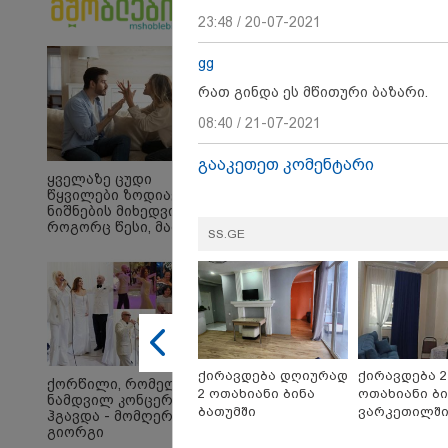
23:48 / 20-07-2021
19:42 
"იმნა
gg
ალექ
და გ
რათ გინდა ეს მწითური ბაზარი.
უთხრ
მასწ
08:40 / 21-07-2021
ავალ
ყურა
გააკეთეთ კომენტარი
მიმა
19:30 
ყველაზე ცუდი
გაბაშ
წყვილები ზოდიაქოს
პროკ
გიგა 
ნიშნების მიხედვით -
ნია ი
როგორც წესი, მათ არ
ბერუ
SS.GE
აქვთ ჰარმონიული
წარუ
ურთიერთობა
ქირავდება დღიურად
ქირავდება 2
ქორწილი, რომელიც
2 ოთახიანი ბინა
ოთახიანი ბი
ნამდვილ კონცერტს
ბათუმში
ვარკეთილშ
ჰგავდა - მომღერალი
გიორგი