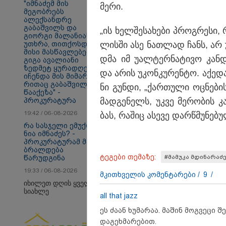
"იმნაძემ მის
მერი.
მეგობრებს
ალექსანდრე
გაბაშვილს და
„ის ხელ­შე­სა­ხე­ბი პროგ­რე­ს
გიორგი მალანიას
სამართალი
უთხრა, თითქოსდა
ლის­ში ასე ნათ­ლად ჩანს, არ 
მისი მასწავლებელი,
დმა იმ უალ­ტერ­ნა­ტი­ვო კან­დი
გიგა ავალიანი
ზედმეტ ყურადღებას
და არის უკონ­კუ­რენ­ტო. აქე­და
იჩენდა მის მიმართ,
რითაც გაბაშვილი
ნი გუნ­დი, „ქარ­თუ­ლი ოც­ნე­ბ
წააქეზა" -
პროკურატურა
მად­გე­ნელს, უკვე მე­რო­ბის კა
19:42 / 06-08-2026
ბას, რა­შიც ასე­ვე დარ­წმუ­ნე­ბუ­
რა სასჯელი ემუქრება
ნია იმნაძეს? -
პროკურატურამ მას
ბრალდება
ტეგები თემაზე:
#მამუკა მდინარაძ
წარუდგინა
19:33 / 06-08-2026
მკითხველის კომენტარები /
9
/
იხილეთ დღის ყველა
სიახლე
all that jazz
ეს ძაან ხუმარაა. მაშინ მოგვეცი შ
დაგეხმარებით.