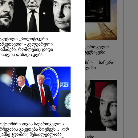
იდან
საქმე...
რას, მათ
შედეგი არ
" - ქეთა
აკეტილი „პოლიტიკური
ამკუთხედი“ - კულუარული
რატომ ჩაბნელდა საქართველო
ამაშები, რომლებიც დიდი
მესამედ: საბოტაჟი, ტექნიკური
ისხლის ფასად ჯდება
ხარვეზი თუ
არაპროფესიონალიზმი?! - სანდრო
თვალჭრელიძის ანალიზი
ოქტომბრისთვის საქართველოს
რჩევანის გაკეთება მოუწევს... „ორ
კამზე ჯდომის“ შესაძლებლობა
ჩაკეტილი „პოლიტიკური