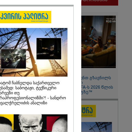
ლფასი" -
ნუკა
2026
11:13 / 05-08-2026
ყლოდ და
Hisense წარმოგიდგენთ გზავნილს
ატარეს, მათ
"ინოვაციები უკეთესი
ატომ ჩაბნელდა საქართველო
დავუბრუნეთ" -
ცხოვრებისათვის" FIFA-ს 2026 წლის
ესამედ: საბოტაჟი, ტექნიკური
მეზღვაური
მსოფლიო ჩემპიონატზე™
არვეზი თუ
36 მიგრანტი,
რაპროფესიონალიზმი?! - სანდრო
, ორსული
ვალჭრელიძის ანალიზი
დაარჩინა
2026
ინ ჩადენილი
 5-ჯერ
მოსამართლე,