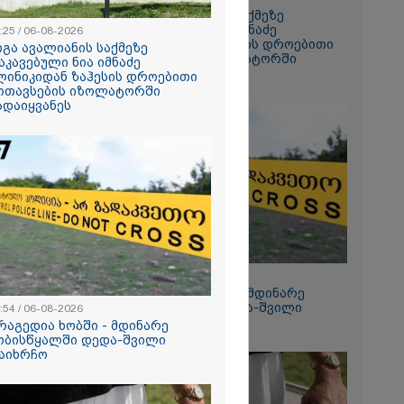
გიგა ავალიანის საქმეზე
დაკავებული ნია იმნაძე
:25 / 06-08-2026
ანიკო,
კლინიკიდან ზაჰესის დროებითი
იგა ავალიანის საქმეზე
ვადება არ
მოთავსების იზოლატორში
აკავებული ნია იმნაძე
კლი
გადაიყვანეს
ლინიკიდან ზაჰესის დროებითი
ლინიკაში
ოთავსების იზოლატორში
ანილი - რას
ადაიყვანეს
ვოკატი?
ეტიკული
 გათიშვა -
კ-ის წევრი
ქრება ნია
კურატურამ
12:54 / 06-08-2026
წარუდგინა
ტრაგედია ხობში - მდინარე
ხობისწყალში დედა-შვილი
:54 / 06-08-2026
დაიხრჩო
რაგედია ხობში - მდინარე
ობისწყალში დედა-შვილი
2026
აიხრჩო
დება, რომ
 რესტორანში
ფეთქებას