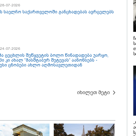
დამიანის გასვენება
4-ჯერ თავ
/ 28-07-2026
დან არ მოხდეს, ეს
დაწყებული 
ის საელჩო საქართველოში განცხადებას ავრცელებს
ვიარეს ისეთი
მადლობა
არულითა უნდა
პროკურატუ
სნათ, რომ შფოთვა
გარეშე ეს 
კატეგორიის ყველა სიახლე
აიბადოს" - დედა
დადგებოდა
ნია
ხარძიანი
ჩ
ს
თ
/ 24-07-2026
ს
მა ცეცხლის შეწყვეტის ბოლო წინადადება უარყო,
ი კი ახალ “მასშტაბურ შეტევას“ აანონსებს -
ესი ცნობები ახლო აღმოსავლეთიდან
იხილეთ მეტი
ტლანდიიდან
რა მანძილზე
როპის კონტინენტურ
აფიქსირებს კამერა
წილში შესაძლოა,
გზებზე მანქანის
ძილე მატარებლები
სიჩქარეს - მითები
„
ოქმედდეს - მიზანი
ფოტორადარებზე
ა
ჰაერო მოგზაურობაზე
ს
მოკიდებულების