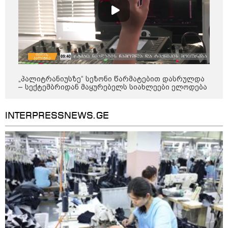
„პალიტრანიუსზე“ სეზონი წარმატებით დასრულდა
– სექტემბრიდან მაყურებელს სიახლეები ელოდება
INTERPRESSNEWS.GE
09:52 / 07-08-2026
"რაკეტები ჩვენც გვჭირდება" - დონალდ
ტრამპი უკრაინისთვის Patriot-ის
რაკეტების გაგზავნაზე
13:24 / 07-08-2026
ევროპაში საწვავის ფასები
მკვეთრად შეიცვალა - რომელ