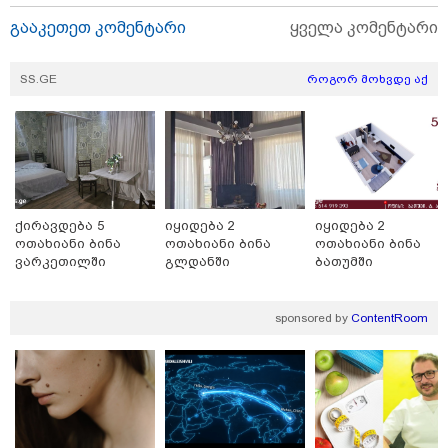
გამოქვეყნდა SpaceX-ის
რაკეტის ფრაგმენტის
გააკეთეთ კომენტარი
ყველა კომენტარი
მთვარესთან შეჯახების
ამსახველი კადრები -
ორბიტალურმა აპარატმა
SS.GE
როგორ მოხვდე აქ
მთვარის ზედაპირი შეჯახებამდე
და შეჯახების შემდეგ გადაიღო
10:45 / 07-08-2026
"აშშ კვლავაც ღრმად
შეშფოთებულია რუსეთის მიერ
საქართველოს ტერიტორიის
განგრძობადი ოკუპაციით" -
აშშ-ის საელჩო
ქირავდება 5
იყიდება 2
იყიდება 2
ოთახიანი ბინა
ოთახიანი ბინა
ოთახიანი ბინა
ვარკეთილში
გლდანში
ბათუმში
09:05 / 07-08-2026
მკვლელობა პირდაპირ ეთერში:
ცნობილ "ტიკტოკერს" ლაივის
sponsored by
ContentRoom
დროს ესროლეს, ის ადგილზე
გარდაიცვალა - რას ამბობს
მომხდარზე მექსიკის პოლიცია