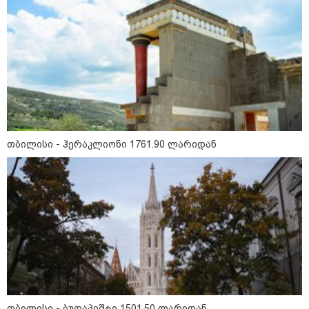
- რუსს, ყაზახს, უკრაინელს,
შვეიცარიელს, იტალიელს,
ამერიკელს, შეუძლია
ჩამოვიდეს, დახარჯოს ფული...
არავინ შეზღუდული არაა" -
კალაძე
10:45 / 07-08-2026
"აშშ კვლავაც ღრმად
შეშფოთებულია რუსეთის მიერ
საქართველოს ტერიტორიის
განგრძობადი ოკუპაციით" -
აშშ-ის საელჩო
თბილისი - ჰერაკლიონი 1761.90 ლარიდან
კატეგორიის ყველა სიახლე
მკითხველის რჩევით
თბილისი - ბუდაპეშტი 1501.50 ლარიდან