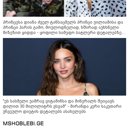
ომის 18 წლისთავთან
დაკავშირებით ერთობლივ
განცხადებას ავრცელებენ
პრინცესა დიანა ძველ ტანსაცმელს პრინცი უილიამისა და
22:35 / 06-08-2026
პრინცი ჰარის გამო, მოულოდნელად, ხშირად აუხსნელი
"კიდევ ერთხელ მოვუწოდებ
მიზეზით ყიდდა - ყოფილი სამეფო ბატლერი დეტალებზე
საქართველოს მთავრობას, მისი
საკუთარ წიგნში საუბრობს
დაუყოვნებლივი და უპირობო
გათავისუფლებისკენ" - რას
წერს ეუთო-ს წარმომადგენელი
მზია ამაღლობელზე?
კატეგორიის ყველა სიახლე
"ეს სასმელი უამრავ ვიტამინსა და მინერალს შეიცავს.
დილით 30 მილილიტრს ვსვამ" - მირანდა კერი საკუთარი
აგვისტოს ომში, გორში
უჩვეულო დიეტის დეტალებს ასახელებს
საბრძოლო ნათლობა მიღებული
რუსული „ისკანდერი“ დღეს კიევის
მთავარ კოშმარად იქცა
MSHOBLEBI.GE