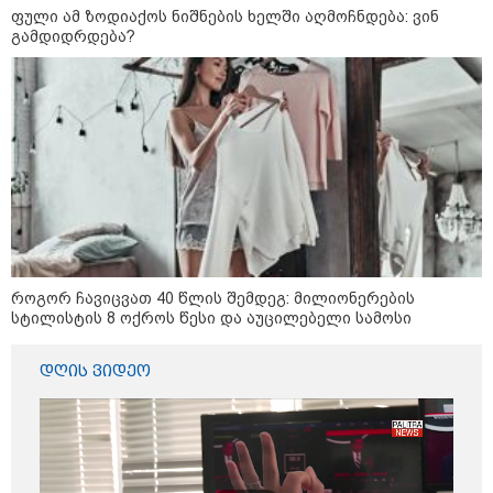
ვიღაც მოიფიქრებდა და ბიზნესს
ფული ამ ზოდიაქოს ნიშნების ხელში აღმოჩნდება: ვინ
შეხვდებოდა“
გამდიდრდება?
17.2 მლნ ლარი თბილისის
საბავშვო ბაღების საკვებისთვის -
რა პროდუქტებს ყიდულობს
სახელმწიფო
„ფასები 2-3 წელში გაორმაგდება“
- ლოკაციები თბილისის
შემოგარენში, სადაც შესაძლოა,
მიწები გაძვირდეს
როგორ ჩავიცვათ 40 წლის შემდეგ: მილიონერების
სტილისტის 8 ოქროს წესი და აუცილებელი სამოსი
დღის ვიდეო
მსოფლიო