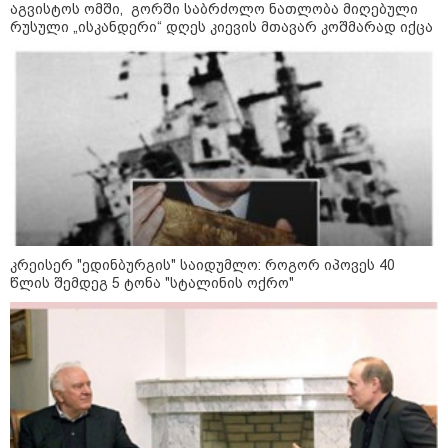
აგვისტოს ომში, გორში საბრძოლო ნათლობა მიღებული
რუსული „ისკანდერი“ დღეს კიევის მთავარ კოშმარად იქცა
კატეგორიები
დღის ზოგადი
7
ასტროლოგიური
პროგნოზი
აგვისტო
ეს დღე გამოირჩევა სტაბილური და მშვიდი ენერგიით. კარგი
კრეისერ "ედინბურგის" საიდუმლო: როგორ იპოვეს 40
პერიოდია დაწყებული საქმეების ბოლომდე მოსაყვანად,
წლის შემდეგ 5 ტონა "სტალინის ოქრო"
ფინანსური საკითხების გადასამოწმებლად და სამუშაო
სივრცის მოწესრიგებისთვის. თანმიმდევრული მოქმედება და
პრაქტიკული მიდგომა სასურველ შედეგს უდანაკარგოდ
მოგიტანთ.