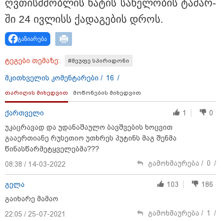
ღვთის­მშობ­ლის ხა­ტის სა­ხე­ლო­ბის ტა­ძარ­
ში 24 ივ­ლისს ქა­და­გე­ბის დროს.
გაზიარება
ტეგები თემაზე:
#მეუფე სპირიდონი
მკითხველის კომენტარები /
16
/
15:49 / 06-08-2026
თარიღის მიხედვით
მოწონების მიხედვით
შეიძინე ალდაგის სამოგზაურო დაზღვევა და მიიღე
გაორმაგებული ინტერნეტი
ქართველი
1
0
უკაცრავად და უდანაშაულო ბავშვების ხოცვით
გააერთიანე რუსეთიო უთხრეს პუტინს მაგ შენმა
11:22 / 07-08-2026
წინასწარმეტყველებმა???
ანჯელინა ჯოლის ძმა ცოლს
დაშორდა და აღიარა, რომ გეია
გამოხმაურება /
0
/
08:38 / 14-03-2022
- "ბავშვობაში გიჟურად
მიყვარდა დისნეის პრინცესები"
გელა
103
186
გაიხარე მამაო
გამოხმაურება /
1
/
22:05 / 25-07-2021
09:50 / 07-08-2026