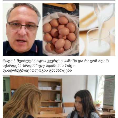
კრეისერ "ედინბურგის" საიდუმლო:
როგორ იპოვეს 40 წლის შემდეგ 5
ტონა "სტალინის ოქრო"
ედუარდ შევარდნაძის
სკანდალური საჩუქარი პუტინს და
რუსეთის პრეზიდენტის მუქარა,
რომელიც 6 წლის შემდეგ
აასრულა
რატომ შეიძლება იყოს კვერცხი საშიში და რატომ აღარ
სჭირდება ზრდასრულ ადამიანს რძე -
ფსიქონუტრიციოლოგის განმარტება
სექტემბერ-ოქტომბერში პუტინი
აღმოსავლეთ ევროპას
დაარტყამს?! - ლაშა
ძებისაშვილის ანალიზი: "რუსები
მობი­ლიზაციისთვის ემზადებიან -
500 000-მდე კაცი უნდა გაიწვიონ
ომში"