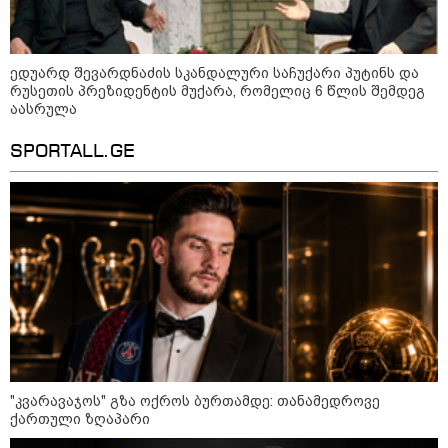
აგვისტო აგარაკზე: ეს 5 საქმე
ედუარდ შევარდნაძის სკანდალური საჩუქარი პუტინს და
უნდა მოასწროთ შემოდგომის
რუსეთის პრეზიდენტის მუქარა, რომელიც 6 წლის შემდეგ
დადგომამდე
აასრულა
SPORTALL.GE
ფული ამ ზოდიაქოს ნიშნების
ხელში აღმოჩნდება: ვინ
გამდიდრდება?
როგორ ჩავიცვათ 40 წლის
შემდეგ: მილიონერების
სტილისტის 8 ოქროს წესი და
აუცილებელი სამოსი
"კვარავაჯოს" გზა ოქროს ბურთამდე: თანამედროვე
ქართული ზღაპარი