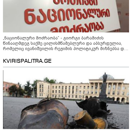
ცნობით, დონალდ ტრამპი პიტ
ჰეგსეთს დაუპირისპირდა:
დეტალები
კატეგორიის ყველა სიახლე
„ნაციონალური მოძრაობა” - გიორგი ბარამიძის
წინააღმდეგ საქმე ცილისმწამებლური და აბსურდულია,
რომელიც ივანიშვილის რეჟიმის პოლიტიკურ მიზნებსა და
რუსული პროპაგანდის ამოცანებს ემსახურება - ეს
შეთითხნილი საქმე დასტურია ამ რეჟიმის რუსული ბუნების
KVIRISPALITRA.GE