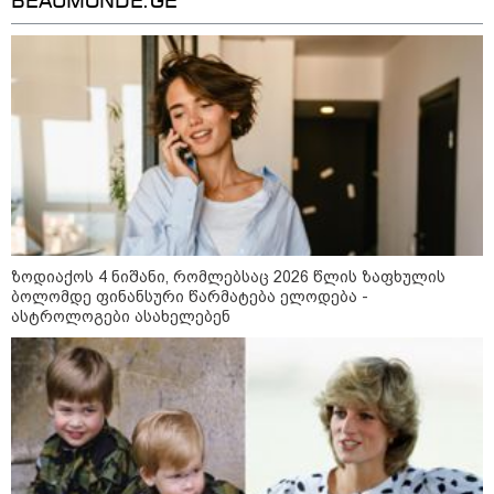
BEAUMONDE.GE
მოვლენების ქრონოლოგია, რომელიც
შესაძლოა, აღარ გვახსოვს
14:38 / 07-08-2026
სასკოლო ფორმების ჩინეთიდან
საქართველოში მოწოდება სამ
ეტაპად მოხდება - დეტალები
11:42 / 07-08-2026
ზოდიაქოს 4 ნიშანი, რომლებსაც 2026 წლის ზაფხულის
რატომ ჩაბნელდა საქართველო
ბოლომდე ფინანსური წარმატება ელოდება -
მესამედ და გველოდება თუ არა
ასტროლოგები ასახელებენ
ზამთარში მასშტაბური
ენერგოკრიზისი - "პრობლემის
მოგვარებას დაახლოებით ერთი
თვე დასჭირდება"
23:14 / 06-08-2026
სამოქალაქო საზოგადოების
წარმომადგენლები 2008 წლის
რუსეთ-საქართველოს აგვისტოს