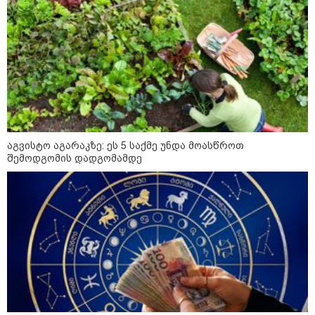
ახალი გარემოება დაკარგული
ბიჭის საქმეში: რას ამბობს
გურამ დადიანიძის დედა
09:52 / 07-08-2026
მიიღო თუ არა გამოძიებამ
"მეტასგან" რაიმე მონაცემები? -
რას პასუხობს კითხვაზე ნია
იმნაძის ადვოკატი
აგვისტო აგარაკზე: ეს 5 საქმე უნდა მოასწროთ
შემოდგომის დადგომამდე
კატეგორიის ყველა სიახლე
„რუსთაველზე მდებარე
სასტუმროები 40-50%-იან
გაუქმებებს იღებენ, საკმაოდ დიდი
ზარალისკენ წავალთ - მეგონა,