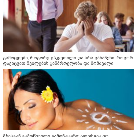
გამომდინარე, მართებულად
მიგვაჩნია, რომ ადამიანის
გასვენება ტაძრიდან არ მოხდეს,
ეს მგლოვიარეს ისეთი
სიყვარულითა უნდა ავუხსნათ,
რომ შფოთვა არ დაიბადოს" -
დედა სიდონია
16:02 / 03-08-2026
"15 წლის წინ ჩადენილი
დანაშაული, 5-ჯერ შეცვლილი
მოსამართლე, 4-ჯერ თავიდან
დაწყებული საქმე... მადლობა
გამოცდები, როგორც გაკვეთილი და არა განაჩენი: როგორ
პროკურატურას, მათ გარეშე ეს
დავიცვათ შვილების ჯანმრთელობა და მომავალი
შედეგი არ დადგებოდა" - ქეთა
ხარძიანი
კატეგორიის ყველა სიახლე
სასკოლო ფორმების ჩინეთიდან
საქართველოში მოწოდება სამ
ეტაპად მოხდება - ფორმების
მზისგან გამოწვეული გამონაყარი: ალერგია თუ