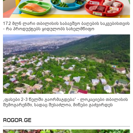
ბრენდების ფალსიფიცირებულ ვისკისა და
სხვა ალკოჰოლურ სასმელებს" -
საგამოძიებო სამსახური
17.2 მლნ ლარი თბილისის საბავშვო ბაღების საკვებისთვის
- რა პროდუქტებს ყიდულობს სახელმწიფო
13:52 / 07-08-2026
"ანასტასია არათუ იცნობდა მის
შვილს, სახელი და გვარიც არ
იცოდა და სიკვდილი რა
მოტივით ენდომებოდა უცნობი
ადამიანის?!" - რას წერს გიგა
ავალიანის საქმეზე დაკავებული
ანასტასია ბერუაშვილის დედა
12:50 / 07-08-2026
დაიწყო გამოძიება გიორგი
ბარამიძის მიერ ტყვეთა
გაცვლის პროცესის შესახებ
გაკეთებულ განცხადებასთან
დაკავშირებით - პროკურატურის
„ფასები 2-3 წელში გაორმაგდება“ - ლოკაციები თბილისის
განცხადება
შემოგარენში, სადაც შესაძლოა, მიწები გაძვირდეს
11:53 / 07-08-2026
ROGOR.GE
"არ მიმატოვო, გეხვეწები" - 12
წლის წინანდელი ვიდეო და