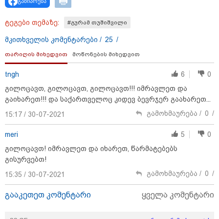
გაზიარება
"ვერასდროს ვიფიქრებდი, რომ
ჩვენი ცხოვრება შენთან ერთად
ტეგები თემაზე:
#გურამ თუშიშვილი
ასეთ არარომანტიკულ ფაზაში
შევიდოდა" - თეონა კონტრიძე
ქორწინებიდან 18 წლის თავზე
მკითხველის კომენტარები /
25
/
ქმარს ემოციურ "პოსტს" უძღვნის
თარიღის მიხედვით
მოწონების მიხედვით
09:25 / 09-08-2026
tngh
6
0
შეკვეთილის სანაპიროზე ზღვამ
უპილოტო საფრენი აპარატის
გილოცავთ, გილოცავთ, გილოცავთ!!! იმრავლეთ და
ფრაგმენტი გამორიყა
გაიხარეთ!!! და საქართველოც კიდევ ბევრჯერ გაახარეთ...
გამოხმაურება /
0
/
15:17 / 30-07-2021
meri
5
0
08:54 / 09-08-2026
გილოცავთ! იმრავლეთ და იხარეთ, წარმატებებს
“დიახ, ომი დაიწყო რუსეთმა და
წერტილი!” - ვახტანგ კაპანაძე
გისურვებთ!
გამოხმაურება /
0
/
15:35 / 30-07-2021
გააკეთეთ კომენტარი
ყველა კომენტარი
22:29 / 08-08-2026