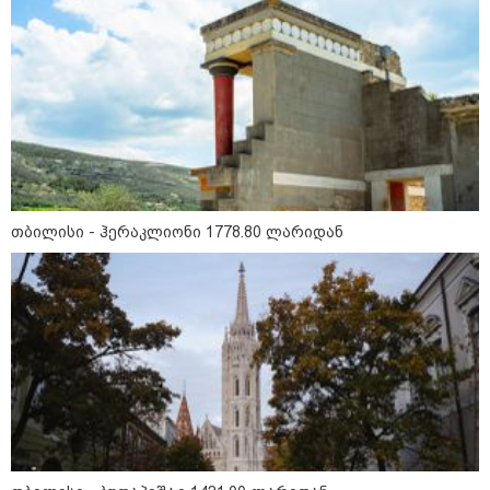
კობახიძის განცხადებას?
კატეგორიის ყველა სიახლე
„გადავწყვიტეთ, უკვე
თბილისი - ჰერაკლიონი 1778.80 ლარიდან
დასრულებული სივრცის
მონახულების შესაძლებლობა
ახლავე მოგცეთ“ - თბილისის
ახალი ზოოპარკი სატესტო
რეჟიმში იხსნება
რა არის ცნობილი,
საქართველოში დაფუძნებულ
კრიპტოკომპანიაზე, რომელიც
აშშ-ს სახაზინო დეპარტამენტმა
დაასანქცირა
აზერბაიჯანის რკინიგზა ბაქო-