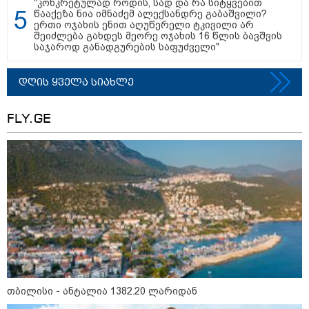
"კონკრეტულად როდის, სად და რა სიტყვებით
გმირების მემორიალზე
წააქეზა ნია იმნაძემ ალექსანდრე გაბაშვილი?
გაკეთდა" - "ნაციონალური
ერთი ოჯახის ენით აღუწერელი ტკივილი არ
მოძრაობა"
შეიძლება გახდეს მეორე ოჯახის 16 წლის ბავშვის
საჯაროდ განადგურების საფუძველი"
19:03 / 08-08-2026
"მკაცრად ვგმობთ ირაკლი
კობახიძის განცხადებას" -
დღის ყველა სიახლე
"კოალიცია ცვლილებისთვის"
FLY.GE
16:33 / 08-08-2026
"გიორგი ბარამიძემ რაღაც
არასწორად ჩამოაყალიბა,
მაგრამ ნამდვილად არ
ეკუთვნის წიხლი ივანიშვილის
ღალატზე დაფუძნებული
დიქტატურის მსახურებისგან" -
მიხეილ სააკაშვილი
16:22 / 08-08-2026
"აი, ეს არის სამშობლოს
ღალატი" - როგორ ეხმაურება
ნიკა გვარამია აგვისტოს ომთან
თბილისი - ანტალია 1382.20 ლარიდან
დაკავშირებით ირაკლი