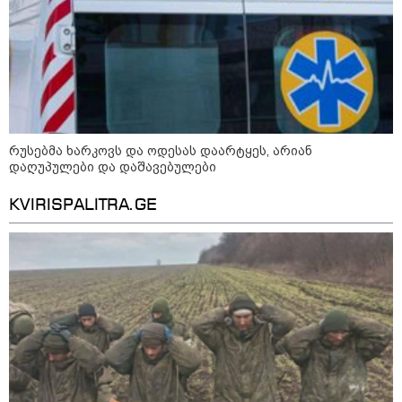
შსს - პოლიციამ თბილისში
კურიერზე ჯგუფურად ძალადობის
ბრალდებით 3 პირი, მათ შორის 2
არასრულწლოვანი დააკავა -
რუსებმა ხარკოვს და ოდესას დაარტყეს, არიან
კიდევ 2 პირის დაკავების მიზნით
დაღუპულები და დაშავებულები
კი შესაბამისი ღონისძიებები
ტარდება
სებ - აშშ-ის სახაზინო
KVIRISPALITRA.GE
დეპარტამენტის მიერ
სანქცირებული პირი არ
წარმოადგენს საქართველოს
ეროვნული ბანკის რეგულირებულ
სუბიექტს
რუსებმა ხარკოვს და ოდესას
დაარტყეს, არიან დაღუპულები და
დაშავებულები