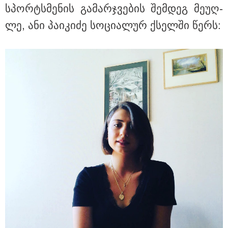
სპორ­ტსმე­ნის გა­მარ­ჯვე­ბის შემ­დეგ მე­უღ­
თბილისი - რომი 1419.50 ლარიდან
ლე, ანი პა­ი­კი­ძე სო­ცი­ა­ლურ ქსელ­ში წერს:
მნიშვნელოვანი ინფორმაცია