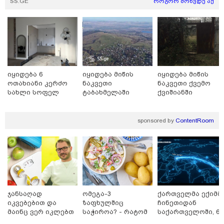
SS.GE
როგორ მოხვდე აქ
"24 იანვრის ღამეს თამარ
ნავროზაშვილის ძმა მიგზავნის
მესიჯს... მე ვერ ვნახე, რადგან
"სპამებში" ჩავარდა": რა
მისწერა ნია იმნაძის ბიძამ ეკა
კუპატაძეს? - გიგა ავალიანის
დედა "სქრინს" აქვეყნებს
კატეგორიის ყველა სიახლე
იყიდება 6
იყიდება მიწის
იყიდება მიწის
ოთახიანი კერძო
ნაკვეთი
ნაკვეთი ქვემო
სახლი სოფელ
ტაბახმელაში
ქვიშიანში
დიღომში
მკითხველის რჩევით
sponsored by
ContentRoom
ჯანსაღად
ომეგა-3
ქართველმა ექიმმ
იკვებებით და
ზაფხულშიც
ჩინეთიდან
მაინც ვერ იკლებთ
საჭიროა? - რატომ
საქართველოში, 6
წონაში? - ლაშა
არ უნდა ვთქვათ
000 კილომეტრის