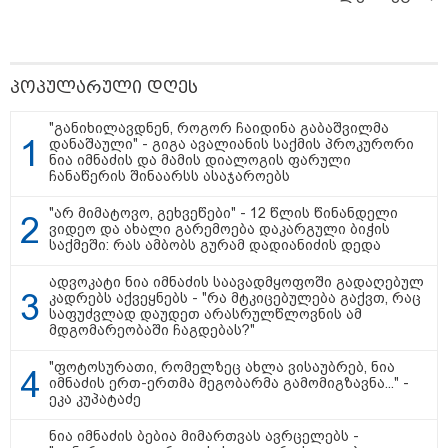
პოპულარული დღეს
"განიხილავდნენ, როგორ ჩაიდინა გაბაშვილმა
დანაშაული" - გიგა ავალიანის საქმის პროკურორი
ნია იმნაძის და მამის დიალოგის ფარული
ჩანაწერის შინაარსს ასაჯაროებს
"არ მიმატოვო, გეხვეწები" - 12 წლის წინანდელი
ვიდეო და ახალი გარემოება დაკარგული ბიჭის
12:34 / 08-08-2026
საქმეში: რას ამბობს გურამ დადიანიძის დედა
რას აცხადებს ირაკლი კობახიძე
ადვოკატი ნია იმნაძის საავადმყოფოში გადაღებულ
ელექტროენერგიის რამდენჯერმე
კადრებს აქვეყნებს - "რა მტკიცებულება გაქვთ, რაც
საფუძვლად დაუდეთ არასრულწლოვნის ამ
გათიშვასთან დაკავშირებით?
მდგომარეობაში ჩაგდებას?"
"ფოტოსურათი, რომელზეც ახლა ვისაუბრებ, ნია
19:32 / 08-08-2026
იმნაძის ერთ-ერთმა მეგობარმა გამომიგზავნა..." -
"სიმბოლურია, რომ კობახიძის
ეკა კუპატაძე
მოღალატეობრივი განცხადება
საქართველოს
ნია იმნაძის ბებია მიმართვას ავრცელებს -
თავისუფლებისთვის შეწირული