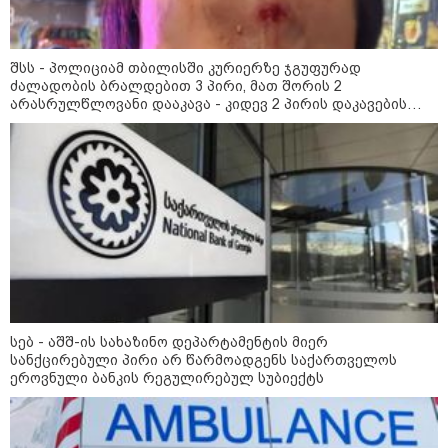
უწყობს ირანული
ტერორისტული ქსელების
უკანონო გაფართოებას, თუმცა
მაინც ამერიკას უყენებს
მოთხოვნებს?" - ჯო უილსონი
შსს - პოლიციამ თბილისში კურიერზე ჯგუფურად
ძალადობის ბრალდებით 3 პირი, მათ შორის 2
არასრულწლოვანი დააკავა - კიდევ 2 პირის დაკავების
21:17 / 08-08-2026
მიზნით კი შესაბამისი ღონისძიებები ტარდება
აშშ-მა საქართველოში
დაფუძნებული კრიპტოკომპანია
დაასანქცირა
18:35 / 08-08-2026
"ბულგარეთის საჰაერო
სივრცეში დრონი აფეთქდა" -
ბულგარეთის პრემიერ-მინისტრი
სებ - აშშ-ის სახაზინო დეპარტამენტის მიერ
სანქცირებული პირი არ წარმოადგენს საქართველოს
ეროვნული ბანკის რეგულირებულ სუბიექტს
კატეგორიის ყველა სიახლე