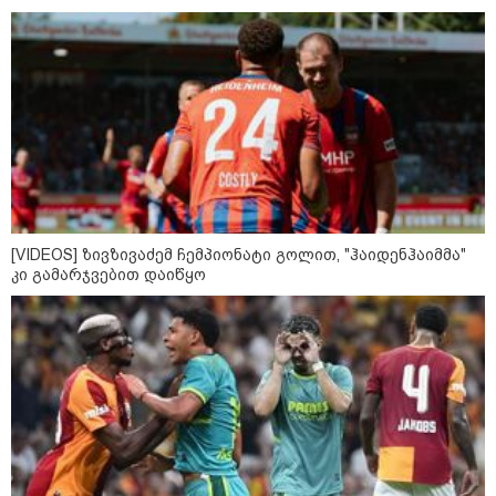
"ბავშვობიდან ასე ვარ..
ფანატიკურად ვარ შეყვარებული
საქართველოზე" - გაიცანით
მარტინ გუიმჯიანი, ქართულ
ენასა და საქართველოზე
შეყვარებული სომეხი ბიჭი
23:15 / 07-08-2026
ამოუცნობი ანომალიური
მოვლენები - ტრამპის
ადმინისტრაციამ “UFO”- ს
ფაილების მორიგი პაკეტი
გამოაქვეყნა
[VIDEOS] ზივზივაძემ ჩემპიონატი გოლით, "ჰაიდენჰაიმმა"
კი გამარჯვებით დაიწყო
22:30 / 07-08-2026
ინტერნეტში ამაღელვებელი
კადრები ვრცელდება - როგორ
გადაარჩინა 56 წლის კაცმა
ბავშვები აბობოქრებულ ზღვაში
დახრჩობას
კატეგორიის ყველა სიახლე