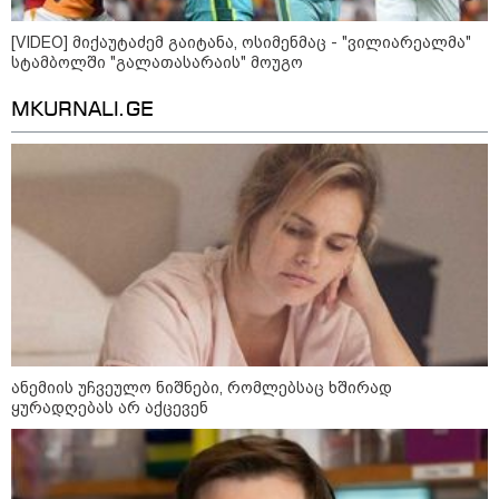
[VIDEO] მიქაუტაძემ გაიტანა, ოსიმენმაც - "ვილიარეალმა"
სტამბოლში "გალათასარაის" მოუგო
MKURNALI.GE
"უნდა დაგვხვრიტოთ? - არა,
თქვენი დახვრეტა რაში გვაწყობს,
გუდაუთაში ქართველ ტყვეებში
უნდა გადაგცვალოთ..."
როდის დაიწყო რეალურად
საქართველო-რუსეთის ომი და
მთავარი შეცდომა, რომელიც
საბედისწერო გამოდგა
ანემიის უჩვეულო ნიშნები, რომლებსაც ხშირად
შავ ზღვაში გემებზე
ყურადღებას არ აქცევენ
თავდასხმებმა რუსეთ-უკრაინის
ომში რეკორდული მასშტაბი
მიიღო