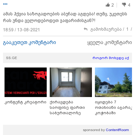
ძვირი და ყველაზე იაფი
***
2
4
ამას ჰქვია საზოგადოების აბუჩად აგდება! თუმც, უკეთესს
რას უნდა ველოდებოდეთ ჯაფარიძისგან?!
09:05 / 07-08-2026
გამოხმაურება /
1
/
18:59 / 13-08-2021
მკვლელობა პირდაპირ ეთერში:
ცნობილ "ტიკტოკერს" ლაივის
გააკეთეთ კომენტარი
ყველა კომენტარი
დროს ესროლეს, ის ადგილზე
გარდაიცვალა - რას ამბობს
მომხდარზე მექსიკის პოლიცია
SS.GE
როგორ მოხვდე აქ
23:15 / 06-08-2026
“არ მინდა, ბაიდენივით
სცენიდან გადავარდეს“ -
დონალდ ტრამპის სიტყვით
გამოსვლისას დამსწრეები
სახალისო შემთხვევის მოწმენი
გახდნენ
კონტენტ კრეატორი
ქირავდება
იყიდება 7
საოფისე ფართი
ოთახიანი აგარაკ
საბურთალოზე
კოჭობაში
10:52 / 06-08-2026
ვაშინგტონს რაკეტების
დეფიციტი აქვს? - მედიის
sponsored by
ContentRoom
ცნობით, დონალდ ტრამპი პიტ