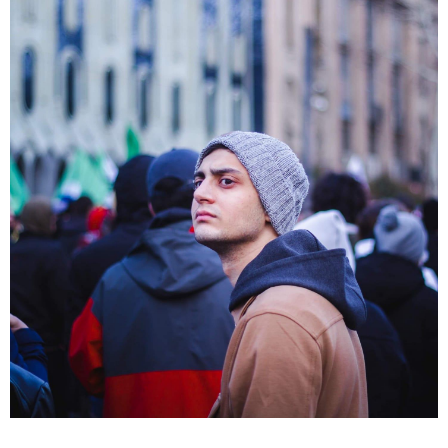
კატეგორიის ყველა სიახლე
„რიკოთის მსგავსი რთული
საინჟინრო ობიექტების მოვლა-
პატრონობა განსაკუთრებულ
პასუხისმგებლობას მოითხოვს“-
რატომ გახდა საჭირო გზების
მოვლა-პატრონობისთვის
სახელმწიფო კომპანიის შექმნა
„რუსთაველზე მდებარე
სასტუმროები 40-50%-იან
გაუქმებებს იღებენ, საკმაოდ დიდი
ზარალისკენ წავალთ - მეგონა,
ვიღაც მოიფიქრებდა და ბიზნესს
შეხვდებოდა“
„ფასები 2-3 წელში გაორმაგდება“