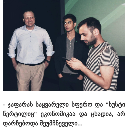
15:49 / 06-08-2026
შეიძინე ალდაგის სამოგზაურო დაზღვევა და
მიიღე გაორმაგებული ინტერნეტი
Faceამბები
- ჯა­ფა­რას საყ­ვა­რე­ლი სფე­რო და "სუს­ტი
წერ­ტი­ლიც" ეკო­ნო­მი­კაა და ცხა­დია, არ
დარ­ჩე­ბო­და შე­უმ­ჩნე­ვე­ლი...