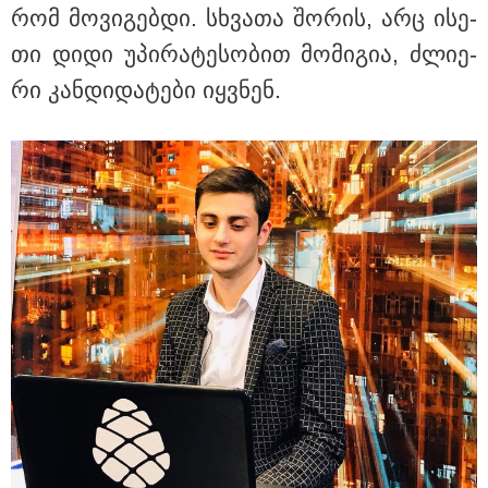
რომ მო­ვი­გებ­დი. სხვა­თა შო­რის, არც ისე­
თი დიდი უპი­რა­ტე­სო­ბით მო­მი­გია, ძლი­ე­
რი კან­დი­და­ტე­ბი იყ­ვნენ.
15:47 / 07-08-2026
Tower Group და BREEAM - ხარისხის საერთაშორისო
სტანდარტი ქართულ დეველოპმენტში