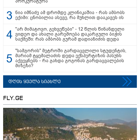
პროკურატურა
ნია იმნაძე ამ დრომდე კლინიკაშია - რას ამბობს
ექიმი: ცნობილია ასევე, რა მუხლით დააკავეს ის
17:24 / 07-08-2026
"მარტო როცა ვარ, ხშირად
"არ მიმატოვო, გეხვეწები" - 12 წლის წინანდელი
ველაპარაკები, ვიცი, რომ
ვიდეო და ახალი გარემოება დაკარგული ბიჭის
მისმენს, ვფიქრობ, თავზე
საქმეში: რას ამბობს გურამ დადიანიძის დედა
მადგას და მეფერება - სხვებს
ხომ არ ვაჩვენებ ცრემლებს" -
"სამგორის" მეტროში გარდაცვლილი სტუდენტის,
გიორგი კეკელიძე გმირი
მარიამ ტყემალაძის დედა ექსპერტიზის პასუხს
ანწუხელიძის გამზრდელი
აქვეყნებს - რა გახდა გოგონას გარდაცვალების
მამიდის ემოციურ მონათხრობს
მიზეზი?
აქვეყნებს
17:01 / 07-08-2026
დედა, რომელიც მდინარე
ხობისწყალში შვილის
გადასარჩენად შევიდა,
დღის ყველა სიახლე
მაშველებმა გარდაცვლილი
იპოვეს
FLY.GE
14:38 / 07-08-2026
სასკოლო ფორმების ჩინეთიდან
საქართველოში მოწოდება სამ
ეტაპად მოხდება - დეტალები