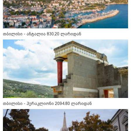
კატეგორიის ყველა სიახლე
თბილისი - ანტალია 830.20 ლარიდან
პაატა ზაქარეიშვილის მწვავე
პასუხი გიორგი ბარამიძის
სკანდალურ განცხადებაზე -
"ყველაფერი დეტალურად ვიცი...
კამანში მოკლული ქართველები მე
გადმოვასვენე... ბარამიძე კი
ტყუის"
აგვისტოს ომში, გორში
საბრძოლო ნათლობა მიღებული
რუსული „ისკანდერი“ დღეს კიევის
თბილისი - ჰერაკლიონი 2094.80 ლარიდან
მთავარ კოშმარად იქცა
კრეისერ "ედინბურგის" საიდუმლო:
როგორ იპოვეს 40 წლის შემდეგ 5