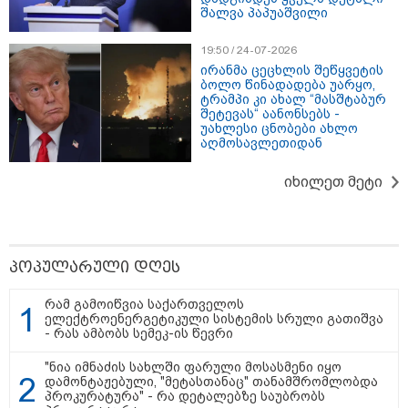
შალვა პაპუაშვილი
19:50 / 24-07-2026
ირანმა ცეცხლის შეწყვეტის
ბოლო წინადადება უარყო,
ტრამპი კი ახალ “მასშტაბურ
შეტევას“ აანონსებს -
უახლესი ცნობები ახლო
აღმოსავლეთიდან
იხილეთ მეტი
09:00 / 07-08-2026
18 წელი აგვისტოს ომიდან - ტრაგიკული
მოვლენების ქრონოლოგია, რომელიც
პოპულარული დღეს
შესაძლოა, აღარ გვახსოვს
რამ გამოიწვია საქართველოს
ელექტროენერგეტიკული სისტემის სრული გათიშვა
- რას ამბობს სემეკ-ის წევრი
17:56 / 07-08-2026
ჟურნალისტ ანა კალანდაძეს,
რომელიც მძიმე სენს ებრძვის,
"ნია იმნაძის სახლში ფარული მოსასმენი იყო
საზოგადოების დახმარება
დამონტაჟებული, "მეტასთანაც" თანამშრომლობდა
სჭირდება
პროკურატურა" - რა დეტალებზე საუბრობს