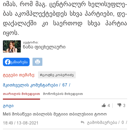
იმას, რომ მაგ. ცენ­ტრა­ლურ ხე­ლი­სუფ­ლე­
ბას აკომ­პლექ­ტებ­დეს სხვა პარ­ტი­ე­ბი, დე­
და­ქა­ლაქ­ში კი სა­ერ­თოდ სხვა პარ­ტია
იყოს.
ავტორი:
ნანა ფიცხელაური
გაზიარება
09:52 / 07-08-2026
ტეგები თემაზე:
#ცოტნე კობერიძე
"რაკეტები ჩვენც გვჭირდება" - დონალდ
მკითხველის კომენტარები /
67
/
ტრამპი უკრაინისთვის Patriot-ის
თარიღის მიხედვით
მოწონების მიხედვით
რაკეტების გაგზავნაზე
გოგი
4
3
Meti მოსაწევი თბილისს მეტიიი თბილუსიიი ტოოო
13:24 / 07-08-2026
ევროპაში საწვავის ფასები
გამოხმაურება /
0
/
18:49 / 13-08-2021
მკვეთრად შეიცვალა - რომელ
ქვეყნებშია ბენზინი ყველაზე