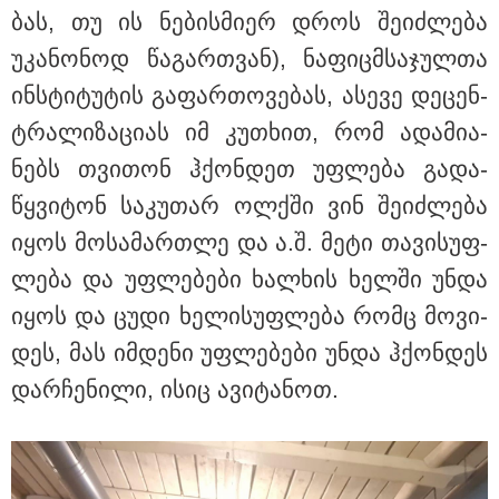
ბას, თუ ის ნე­ბის­მი­ერ დროს შე­იძ­ლე­ბა
უკა­ნო­ნოდ წა­გარ­თვან), ნა­ფიცმსა­ჯულ­თა
ინ­სტი­ტუ­ტის გა­ფარ­თო­ვე­ბას, ასე­ვე დე­ცენ­
ტრა­ლი­ზა­ცი­ას იმ კუ­თხით, რომ ადა­მი­ა­
ნებს თვი­თონ ჰქონ­დეთ უფ­ლე­ბა გა­და­
წყვი­ტონ სა­კუ­თარ ოლ­ქში ვინ შე­იძ­ლე­ბა
იყოს მო­სა­მარ­თლე და ა.შ. მეტი თა­ვი­სუფ­
ლე­ბა და უფ­ლე­ბე­ბი ხალ­ხის ხელ­ში უნდა
იყოს და ცუდი ხე­ლი­სუფ­ლე­ბა რომც მო­ვი­
დეს, მას იმ­დე­ნი უფ­ლე­ბე­ბი უნდა ჰქონ­დეს
დარ­ჩე­ნი­ლი, ისიც ავი­ტა­ნოთ.
კატეგორიები