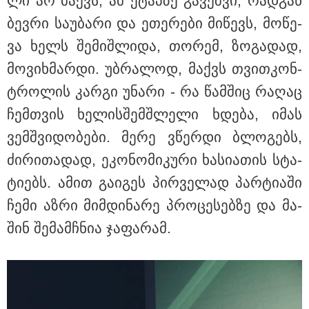
ლი არ მაქვს, ამ ეტაპ­ზე გა­ვეშ­ვი, რად­გან
ბევ­რი სა­უ­ბა­რი და ეთე­რე­ბი მი­წევს, მო­წე­
ვა ხელს შე­მიშ­ლი­და, თო­რემ, ზო­გა­დად,
მო­ვიხ­მარ­დი. უბ­რა­ლოდ, მაქვს თვით­კონ­
მნიშვნელოვანი ინფორმაცია
ტრო­ლის კარ­გი უნა­რი - რა წამ­შიც რა­ღაც
ჩემ­თვის ხე­ლის­შემ­შლე­ლი ხდე­ბა, იმას
ვემ­შვი­დო­ბე­ბი. მერე ვწერ­დი ბლო­გებს,
ძი­რი­თა­დად, ეკო­ნო­მი­კუ­რი ხა­სი­ა­თის სტა­
ტი­ებს. ამით გა­ი­გეს პირ­ვე­ლად პარ­ტი­ა­ში
ჩემი აზრი მიმ­დი­ნა­რე პრო­ცე­სებ­ზე და მა­
შინ შე­მამ­ჩნია ჯა­ფა­რამ.
11:13 / 05-08-2026
Hisense წარმოგიდგენთ გზავნილს "ინოვაციები
უკეთესი ცხოვრებისათვის" FIFA-ს 2026 წლის
მსოფლიო ჩემპიონატზე™