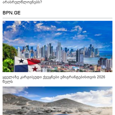
არასრულწლოვნებს?
BPN.GE
აფრიკის ქვეყნები ამერიკულ
დოლარზე უარს ამბობენ
პოლიტიკა
ყველაზე კარგი/ცუდი ქვეყნები ემიგრანტებისთვის 2026
წელს