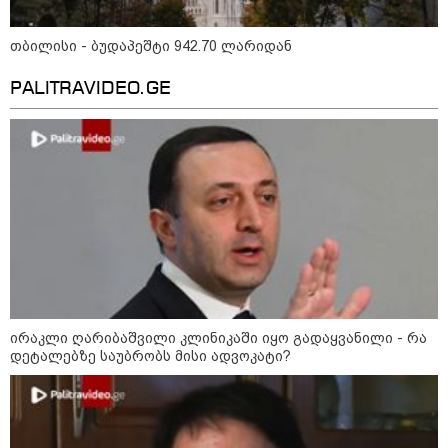
09:33 / 05-08-2026
"მამის მიერ ცოტნესთვის
დატოვებულ სახლში
თბილისი - ბუდაპეშტი 942.70 ლარიდან
თვითნებურად ცხოვრობს
ადამიანი, რომელიც ზვიადის
PALITRAVIDEO.GE
ანდერძში ერთი სიტყვითაც კი
არ არის მოხსენიებული" - ანა
ჯაბაური
09:32 / 05-08-2026
"4 დღე უწყლოდ და უპუროდ
გაატარეს, მათ სიცოცხლე
დავუბრუნეთ" - ქართველი
მეზღვაური წერს, რომ 36
მიგრანტი, მათ შორის, ორსული
გოგონა გადაარჩინა
12:20 / 04-08-2026
"როცა კანონიკიდან
გამომდინარე, მართებულად
ირაკლი ღარიბაშვილი კლინიკაში იყო გადაყვანილი - რა
მიგვაჩნია, რომ ადამიანის
დეტალებზე საუბრობს მისი ადვოკატი?
გასვენება ტაძრიდან არ მოხდეს,
ეს მგლოვიარეს ისეთი
სიყვარულითა უნდა ავუხსნათ,
რომ შფოთვა არ დაიბადოს" -
დედა სიდონია