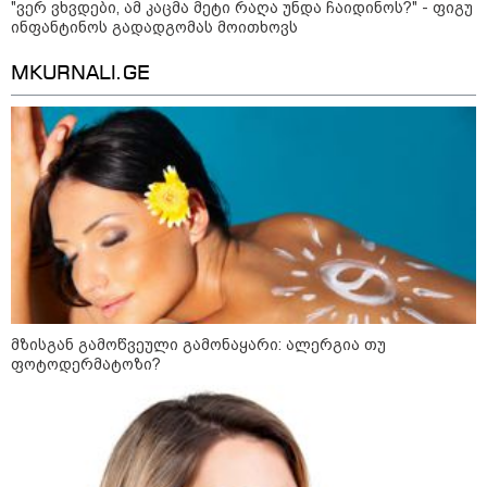
"ვერ ვხვდები, ამ კაცმა მეტი რაღა უნდა ჩაიდინოს?" - ფიგუ
ინფანტინოს გადადგომას მოითხოვს
MKURNALI.GE
21:03 / 05-08-2026
რამ გამოიწვია საქართველოს
ელექტროენერგეტიკული სისტემის სრული
მზისგან გამოწვეული გამონაყარი: ალერგია თუ
გათიშვა - რას ამბობს სემეკ-ის წევრი
ფოტოდერმატოზი?
23:14 / 06-08-2026
სამოქალაქო საზოგადოების
წარმომადგენლები 2008 წლის
რუსეთ-საქართველოს აგვისტოს
ომის 18 წლისთავთან