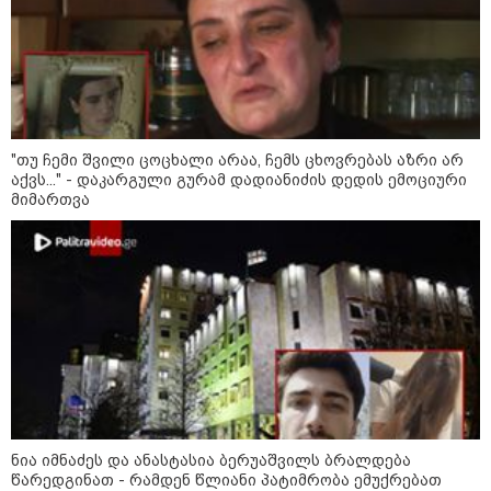
16:02 / 03-08-2026
"15 წლის წინ ჩადენილი
დანაშაული, 5-ჯერ შეცვლილი
მოსამართლე, 4-ჯერ თავიდან
დაწყებული საქმე... მადლობა
პროკურატურას, მათ გარეშე ეს
შედეგი არ დადგებოდა" - ქეთა
ხარძიანი
"თუ ჩემი შვილი ცოცხალი არაა, ჩემს ცხოვრებას აზრი არ
კატეგორიის ყველა სიახლე
აქვს..." - დაკარგული გურამ დადიანიძის დედის ემოციური
მიმართვა
ყველაზე კარგი/ცუდი ქვეყნები
ემიგრანტებისთვის 2026 წელს
2026 წლის ყველაზე გაყიდვადი
ნია იმნაძეს და ანასტასია ბერუაშვილს ბრალდება
ავტომობილები - Focus2Move-ის
წარედგინათ - რამდენ წლიანი პატიმრობა ემუქრებათ
რეიტინგი