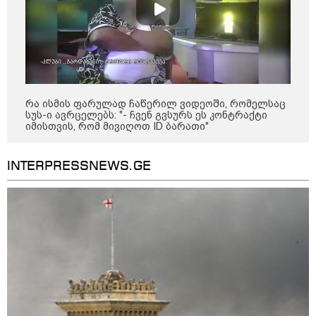
დღის ზოგადი
6
ასტროლოგიური
პროგნოზი
აგვისტო
ეს დღე გამოირჩევა სტაბილური და მშვიდი ენერგიით. კარგი
რა ისმის ფარულად ჩაწერილ ვიდეოში, რომელსაც
პერიოდია დაწყებული საქმეების ბოლომდე მოსაყვანად,
სუს-ი ავრცელებს: "- ჩვენ გვსურს ეს კონტრაქტი
იმისთვის, რომ მივიღოთ ID ბარათი"
ფინანსური საკითხების გადასამოწმებლად და სამუშაო
სივრცის მოწესრიგებისთვის. თანმიმდევრული მოქმედება და
INTERPRESSNEWS.GE
პრაქტიკული მიდგომა სასურველ შედეგს უდანაკარგოდ
მოგიტანთ.
როგორ მოვამზადოთ
ვეგეტარიანული ფალაფელი