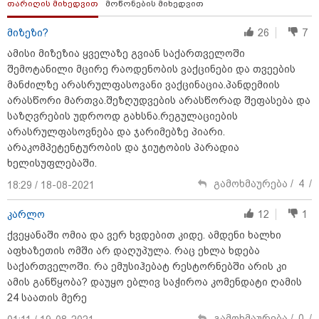
თარიღის მიხედვით
მოწონების მიხედვით
მიზეზი?
26
7
მნიშვნელოვანი ინფორმაცია
ამისი მიზეზია ყველაზე გვიან საქართველოში
შემოტანილი მცირე რაოდენობის ვაქცინები და თვეების
მანძილზე არასრულფასოვანი ვაქცინაცია.პანდემიის
არასწორი მართვა.შეზღუდვების არასწორად შეფასება და
საზღვრების უდროოდ გახსნა.რეგულაციების
არასრულფასოვნება და ჯარიმებზე პიარი.
არაკომპეტენტურობის და ჯიუტობის პარადია
ხელისუფლებაში.
გამოხმაურება /
4
/
18:29 / 18-08-2021
კარლო
12
1
11:13 / 05-08-2026
Hisense წარმოგიდგენთ გზავნილს "ინოვაციები
ქვეყანაში ომია და ვერ ხვდებით კიდე. ამდენი ხალხი
უკეთესი ცხოვრებისათვის" FIFA-ს 2026 წლის
აფხაზეთის ომში არ დაღუპულა. რაც ეხლა ხდება
მსოფლიო ჩემპიონატზე™
საქართველოში. რა ემუსიჰებატ რესტორნებში არის კი
ამის განწყობა? დაუყო ებლივ საჭიროა კომენდატი ღამის
24 საათის მერე
სამართალი
გამოხმაურება /
0
/