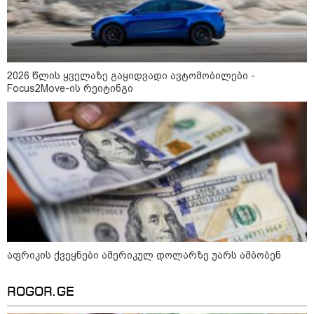
2026 წლის ყველაზე გაყიდვადი ავტომობილები -
Focus2Move-ის რეიტინგი
14:14 / 06-08-2026
"მეც ერთ-ერთი მათგანი ვიყავი, ვინც
ლიფტში გაიჭედა" - ლევან მახაშვილი
16:37 / 06-08-2026
"აბსოლუტურად ყალბი
შინაარსი იქმნება სოციალურ
მედიაში, არარსებული
ადამიანები, საუბრობენ,
აფრიკის ქვეყნები ამერიკულ დოლარზე უარს ამბობენ
თითქოს საქართველოში
უარყოფითი გარემოა რუსი
ტურისტებისთვის" - პრემიერი
ROGOR.GE
16:14 / 06-08-2026