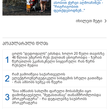
ასობით ჭურვი აღმოაჩინეს -
"რიგრიგობით
ფეთქდებოდნენ..."
23:45 / 06-08-2026
23:15 / 06-08-2026
23:14 / 06-08
ექსპედიცია “ტარაიას
“არ მინდა, ბაიდენივით
სამოქალ
ობიექტი“ - 89 წლის
სცენიდან გადავარდეს“
საზოგადო
იხილეთ მეტი
შემდეგ, მფრინავი
- დონალდ ტრამპის
წარმომად
ამელია ერჰარტის
სიტყვით გამოსვლისას
წლის რუს
დაკარგული
დამსწრეები სახალისო
საქართვ
თვითმფრინავის ძებნა
შემთხვევის მოწმენი
აგვისტოს 
კვლავ განახლდა
გახდნენ
წლისთავ
დაკავშირ
პოპულარული დღეს
ერთობლი
განცხადე
ცოლს "დედოფალს" ეძახდა, ხოლო 20 წელი თავისზე
ავრცელებ
46 წლით უმცროს რუს ქალთან ცხოვრობდა - ზურაბ
წერეთლის უკანასკნელი სიყვარული: რას წერს
რუსული მედია
ირაკლი ღარიბაშვილი კლინიკაში
იყო გადაყვანილი - რა
რამ გამოიწვია საქართველოს
დეტალებზე საუბრობს მისი
ელექტროენერგეტიკული სისტემის სრული გათიშვა
ადვოკატი?
- რას ამბობს სემეკ-ის წევრი
"ნია იმნაძის სახლში ფარული მოსასმენი იყო
"თუ ჩემი შვილი ცოცხალი არაა,
დამონტაჟებული, "მეტასთანაც" თანამშრომლობდა
ჩემს ცხოვრებას აზრი არ აქვს..." -
პროკურატურა" - რა დეტალებზე საუბრობს
დაკარგული გურამ დადიანიძის
პროკურატურა
დედის ემოციური მიმართვა