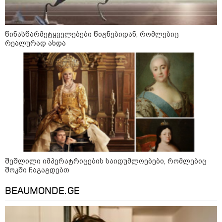
არჩევანის გაკეთება მოუწევს...
„ორ სკამზე ჯდომის“
შესაძლებლობა შეიძლება
დასრულდეს“ - მირიან
წინასწარმეტყველებები წიგნებიდან, რომლებიც
მირიანაშვილის ანალიზი
რეალურად ახდა
ჯარისკაცი, რომელიც 29 წელი
იბრძოდა, რადგან ომის
დამთავრების არ სჯეროდა...
მეცნიერება
შეშლილი იმპერატრიცების საიდუმლოებები, რომლებიც
შოკში ჩაგაგდებთ
BEAUMONDE.GE