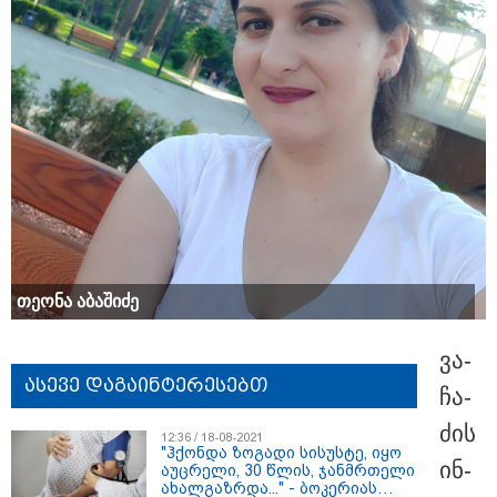
15:49 / 06-08-2026
შეიძინე ალდაგის სამოგზაურო დაზღვევა და მიიღე
თე­ო­ნა აბა­ში­ძე
გაორმაგებული ინტერნეტი
ვა­
ასევე დაგაინტერესებთ
ჩა­
ძის
12:36 / 18-08-2021
"ჰქონდა ზოგადი სისუსტე, იყო
ინ­
აუცრელი, 30 წლის, ჯანმრთელი
ახალგაზრდა..." - ბოკერიას