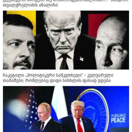
დონალდ ტრამპის სიტყვით
თვალჭრელიძის ანალიზი
გამოსვლისას დამსწრეები
სახალისო შემთხვევის მოწმენი
გახდნენ
23:45 / 05-08-2026
ტრაგედია შოტლანდიაში - 35
წლის მამას 9 წლის
ქალიშვილის მკვლელობაში
ედება ბრალი
14:08 / 05-08-2026
ჩაკეტილი „პოლიტიკური სამკუთხედი“ - კულუარული
ლაიფციგის აეროპორტში
თამაშები, რომლებიც დიდი სისხლის ფასად ჯდება
უკრაინულ თვითმფრინავთან
ახლოს ასაფეთქებელი
მოწყობილობით აღჭურვილი
დრონი აღმოაჩინეს - რას წერს
მედია
13:22 / 05-08-2026
საფრანგეთის სოფელში ტყის
ხანძრის შემდეგ მეორე