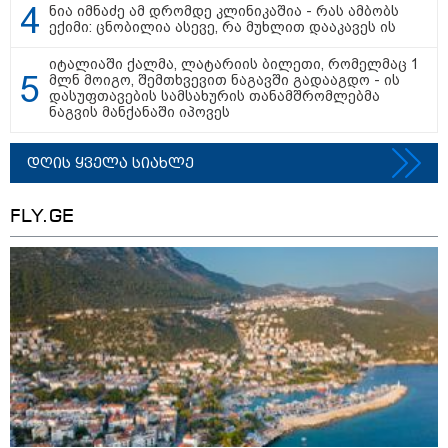
ნია იმნაძე ამ დრომდე კლინიკაშია - რას ამბობს
ექიმი: ცნობილია ასევე, რა მუხლით დააკავეს ის
ნია იმნაძეს და ანასტასია
იტალიაში ქალმა, ლატარიის ბილეთი, რომელმაც 1
ბერუაშვილს ბრალდება
მლნ მოიგო, შემთხვევით ნაგავში გადააგდო - ის
წარედგინათ - რამდენ წლიანი
დასუფთავების სამსახურის თანამშრომლებმა
პატიმრობა ემუქრებათ
ნაგვის მანქანაში იპოვეს
არასრულწლოვნებს?
დღის ყველა სიახლე
რა გახდა “სამგორის” მეტროში
სტუდენტის გარდაცვალების
მიზეზი - ცნობილია ექსპერტიზის
FLY.GE
პასუხი
Faceამბები