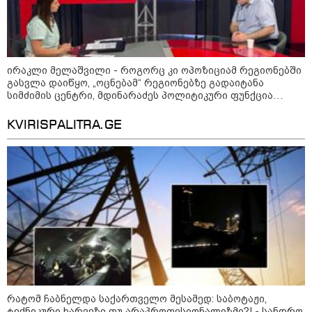
ირაკლი მელაშვილი - როგორც კი ოპოზიციამ რეგიონებში
გასვლა დაიწყო, „ოცნებამ“ რეგიონებზე გადაიტანა
სიმძიმის ცენტრი, მდინარაძეს პოლიტიკური ფუნქცია
ექნება: არჩევნებისთვის მოამზადოს საქართველო - მათი
ამოცანაა, მაქსიმალური უზრუნველყოფა ოპოზიციის
KVIRISPALITRA.GE
დასაქსაქსად
10:52 / 06-08-2026
ვაშინგტონს რაკეტების დეფიციტი აქვს? -
მედიის ცნობით, დონალდ ტრამპი პიტ
ჰეგსეთს დაუპირისპირდა: დეტალები
23:15 / 06-08-2026
“არ მინდა, ბაიდენივით
რატომ ჩაბნელდა საქართველო მესამედ: საბოტაჟი,
სცენიდან გადავარდეს“ -
ტექნიკური ხარვეზი თუ არაპროფესიონალიზმი?! - სანდრო