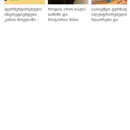
ფერმენტირებული
როდის არის ხალი
საბავშვო ჟურნალი
19:42 / 06-08-2026
ინგრედიენტები
საშიში და
ილუსტრირებული
"იმნაძემ მის მეგობრებს
ალექსანდრე გაბაშვილს და
კანის მოვლაში -
როგორია მისი
ზღაპრები და
გიორგი მალანიას უთხრა,
კორეული
მოშორების
მაგნიტური
თითქოსდა მისი მასწავლებელი,
ინოვაციური
მარტივი და
სათამაშო 9.90
გიგა ავალიანი ზედმეტ
ბრენდი Manyo
უსაფრთხო გზები
ლარად - "საბავშვ
ყურადღებას იჩენდა მის
საქართველოშია
კარუსელში"
მიმართ, რითაც გაბაშვილი
ზღაპრების სერია
წააქეზა" - პროკურატურა
დაიწყო
19:33 / 06-08-2026
რა სასჯელი ემუქრება ნია
იმნაძეს? - პროკურატურამ მას
ბრალდება წარუდგინა
19:30 / 06-08-2026
გიგა ავალიანის საქმეზე ნია
იმნაძეს და ანასტასია
ბერუაშვილს ბრალდება
წარუდგინეს