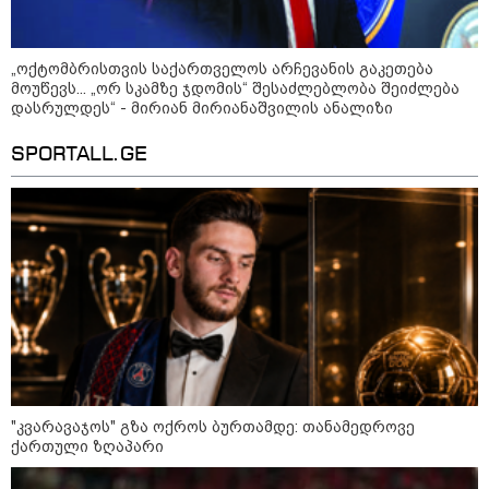
მსოფლიო ომის დროინდელი
ასობით ჭურვი აღმოაჩინეს -
"რიგრიგობით
ფეთქდებოდნენ..."
„ოქტომბრისთვის საქართველოს არჩევანის გაკეთება
მოუწევს... „ორ სკამზე ჯდომის“ შესაძლებლობა შეიძლება
დასრულდეს“ - მირიან მირიანაშვილის ანალიზი
კატეგორიის ყველა სიახლე
SPORTALL.GE
2008 წლის რუსეთ-საქართველოს
ომიდან 18 წელი გავიდა
სამოქალაქო საზოგადოების
წარმომადგენლები 2008 წლის
რუსეთ-საქართველოს აგვისტოს
"კვარავაჯოს" გზა ოქროს ბურთამდე: თანამედროვე
ომის 18 წლისთავთან
ქართული ზღაპარი
დაკავშირებით ერთობლივ
განცხადებას ავრცელებენ