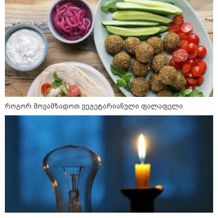
"დღეს ვიმგზავრეთ
მატარებლით, რომელიც ახალი
სიჩქარით მოძრაობს, მანამდე
ბათუმამდე მგზავრობის დრო
იყო 5,5 საათი და ახლა არის 4
საათამდე შემცირებული" -
ირაკლი კობახიძე
15:17 / 06-08-2026
შემოსავლების სამსახურში
აზერბაიჯანული მედიის მიერ
გავრცელებულ ინფორმაციას
პასუხობენ
როგორ მოვამზადოთ ვეგეტარიანული ფალაფელი
13:39 / 06-08-2026
ბაქომ საქართველოს საგარეო
უწყებას დიპლომატური ნოტა
გაუგზავნა - მიზეზი
აზერბაიჯანული სანომრე ნიშნის
მქონე სატვირთოების
საზღვარზე შეფერხებაა:
დეტალები
კატეგორიის ყველა სიახლე