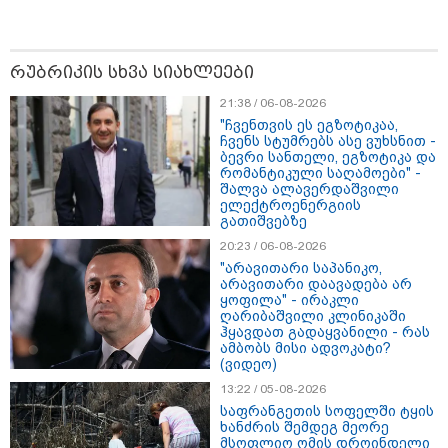
15:54 / 06-08-2026
"ბრალი არის აბურდული -
სამწუხაროა, რომ სრულიად
რუბრიკის სხვა სიახლეები
უდანაშაულო ბავშვის ცხოვრება
დაანგრიეს"- გიგა ავალიანის
21:38 / 06-08-2026
საქმეზე დაკავებული ანასტასია
ბერუაშვილის ადვოკატი
"ჩვენთვის ეს ეგზოტიკაა,
ჩვენს სტუმრებს ასე ვუხსნით -
ბევრი სანთელი, ეგზოტიკა და
კატეგორიის ყველა სიახლე
რომანტიკული საღამოები" -
შალვა ალავერდაშვილი
ელექტროენერგიის
გათიშვებზე
20:23 / 06-08-2026
მკითხველის რჩევით
"არავითარი საპანიკო,
არავითარი დაავადება არ
ყოფილა" - ირაკლი
ღარიბაშვილი კლინიკაში
ჰყავდათ გადაყვანილი - რას
ამბობს მისი ადვოკატი?
(ვიდეო)
13:22 / 05-08-2026
საფრანგეთის სოფელში ტყის
ხანძრის შემდეგ მეორე
მსოფლიო ომის დროინდელი