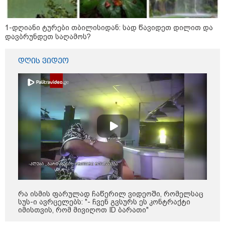
სამსახურის თანამშრომლებმა
ნაგვის მანქანაში იპოვეს
1-დღიანი ტურები თბილისიდან: სად წავიდეთ დილით და
დავბრუნდეთ საღამოს?
კატეგორიის ყველა სიახლე
დღის ვიდეო
აზერბაიჯანის საგარეო საქმეთა
მინისტრმა და ვოლოდიმირ
ზელენსკიმ კიევში შეხვედრაზე
განიხილეს თავდაცვითი
თანამშრომლობა, მათ შორის
დრონების, ენერგეტიკის,
ნავთობისა და გაზის სფეროში
სასამართლომ „სფერო
ჰოლდინგის" დამფუძნებელს, გივი
წულეისკირს და კომპანიის
თანამშრომელს 12 და 8 წლით
რა ისმის ფარულად ჩაწერილ ვიდეოში, რომელსაც
თავისუფლების აღკვეთა
სუს-ი ავრცელებს: "- ჩვენ გვსურს ეს კონტრაქტი
განუსაზღვრა -
იმისთვის, რომ მივიღოთ ID ბარათი"
მსჯავრდადებულებს
ადვოკატის განცხადებით, მისთვის