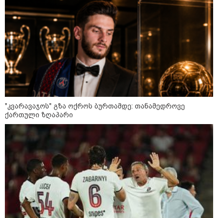
„ორ სკამზე ჯდომის“
შესაძლებლობა შეიძლება
დასრულდეს“ - მირიან
მირიანაშვილის ანალიზი
ჯარისკაცი, რომელიც 29 წელი
იბრძოდა, რადგან ომის
დამთავრების არ სჯეროდა...
"კვარავაჯოს" გზა ოქროს ბურთამდე: თანამედროვე
ქართული ზღაპარი
მეცნიერება