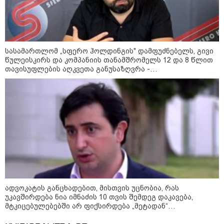
სასამართლომ „სფერო ჰოლდინგის" დამფუძნებელს, გივი
წულეისკირს და კომპანიის თანამშრომელს 12 და 8 წლით
თავისუფლების აღკვეთა განუსაზღვრა -
მსჯავრდადებულებს დაზარალებულებისთვის
კომპენსაციის გადახდის ვალდებულება დაეკისრათ
21:03 / 05-08-2026
რამ გამოიწვია საქართველოს
ელექტროენერგეტიკული სისტემის სრული
გათიშვა - რას ამბობს სემეკ-ის წევრი
21:38 / 06-08-2026
"ჩვენთვის ეს ეგზოტიკაა, ჩვენს
ადვოკატის განცხადებით, მისთვის უცნობია, რას
სტუმრებს ასე ვუხსნით - ბევრი
უკავშირდება ნია იმნაძის 10 თვის შემდეგ დაკავება,
სანთელი, ეგზოტიკა და
მტკიცებულებებში არ ფიქსირდება „მეტადან“
რომანტიკული საღამოები" -
გამოთხოვილი ინფორმაცია და შესაძლოა უწყებებზე
შალვა ალავერდაშვილი