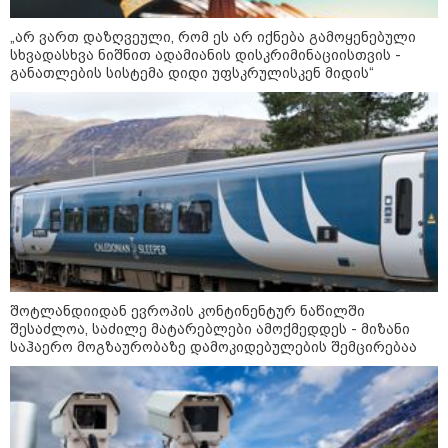
რა უნდა გავაკეთოთ პირველ
„არ ვართ დაზღვეული, რომ ეს არ იქნება გამოყენებული
რიგში შუქის გამორთვისას: 5
სხვადასხვა ნიშნით ადამიანის დისკრიმინაციისთვის -
მნიშვნელოვანი ნაბიჯი
განათლების სისტემა დიდი უფსკრულისკენ მიდის“
1-დღიანი ტურები თბილისიდან:
სად წავიდეთ დილით და
დავბრუნდეთ საღამოს?
შოტლანდიიდან ევროპის კონტინენტურ ნაწილში
მსოფლიო
შესაძლოა, საძილე მატარებლები ამოქმედდეს - მიზანი
საჰაერო მოგზაურობაზე დამოკიდებულების შემცირებაა