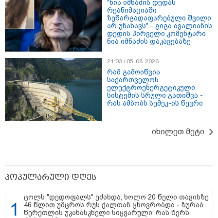
16:02 / 03-08-2026
"ნია იმნაძის დედას
"15 წლის წინ ჩადენილი
რეანიმაციაში
დანაშაული, 5-ჯერ შეცვლილი
ზეწარგადაფარებული შვილი
მოსამართლე, 4-ჯერ თავიდან
არ უნახავს" - გიგა ავალიანის
დაწყებული საქმე... მადლობა
დედის პირველი კომენტარი
პროკურატურას, მათ გარეშე ეს
ნია იმნაძის დაკავებაზე
შედეგი არ დადგებოდა" - ქეთა
ხარძიანი
21:03 / 05-08-2026
რამ გამოიწვია
კატეგორიის ყველა სიახლე
საქართველოს
ელექტროენერგეტიკული
სისტემის სრული გათიშვა -
რას ამბობს სემეკ-ის წევრი
იხილეთ მეტი
„არ ვართ დაზღვეული, რომ ეს არ
იქნება გამოყენებული სხვადასხვა
ნიშნით ადამიანის
დისკრიმინაციისთვის -
განათლების სისტემა დიდი
პოპულარული დღეს
უფსკრულისკენ მიდის“
შოტლანდიიდან ევროპის
ცოლს "დედოფალს" ეძახდა, ხოლო 20 წელი თავისზე
46 წლით უმცროს რუს ქალთან ცხოვრობდა - ზურაბ
კონტინენტურ ნაწილში შესაძლოა,
წერეთლის უკანასკნელი სიყვარული: რას წერს
საძილე მატარებლები