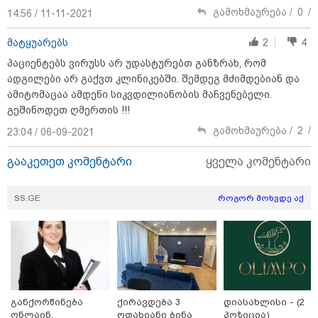
გამოხმაურება /
0
/
14:56 / 11-11-2021
ნია იმნაძეს და ანასტასია
მატყუარებს
2
4
ბერუაშვილს ბრალდება
პაციენტებს ვირუსს არ უდასტურებთ განზრახ, რომ
წარედგინათ - რამდენ წლიანი
პატიმრობა ემუქრებათ
ადგილები არ გაქვთ კლინიკებში. შემდეგ მძიმდებიან და
არასრულწლოვნებს?
ამიტომაცაა ამდენი სიკვდილიანობის მაჩვენებელი.
გეშინოდეთ ღმერთის !!!
რა გახდა “სამგორის” მეტროში
გამოხმაურება /
2
/
23:04 / 06-09-2021
სტუდენტის გარდაცვალების
მიზეზი - ცნობილია ექსპერტიზის
პასუხი
გააკეთეთ კომენტარი
ყველა კომენტარი
SS.GE
როგორ მოხვდე აქ
Faceამბები
განქორწინება
ქირავდება 3
დიასახლისი - (2
ონლაინ,
ოთახიანი ბინა
პოზიცია)