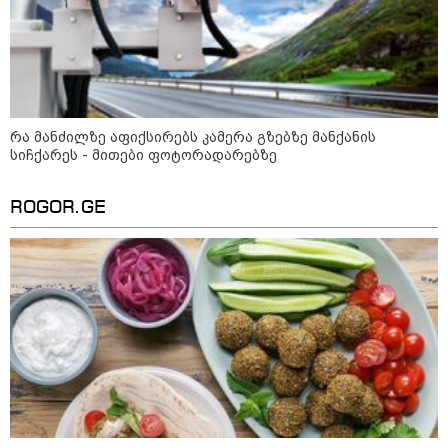
რა მანძილზე აფიქსირებს კამერა გზებზე მანქანის
სიჩქარეს - მითები ფოტორადარებზე
ROGOR.GE
10:52 / 06-08-2026
ვაშინგტონს რაკეტების დეფიციტი აქვს? -
მედიის ცნობით, დონალდ ტრამპი პიტ
ჰეგსეთს დაუპირისპირდა: დეტალები
23:45 / 05-08-2026
ტრაგედია შოტლანდიაში - 35
წლის მამას 9 წლის
ქალიშვილის მკვლელობაში