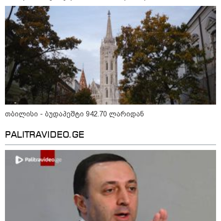
"დღეს ვიმგზავრეთ
მატარებლით, რომელიც ახალი
სიჩქარით მოძრაობს, მანამდე
ბათუმამდე მგზავრობის დრო
იყო 5,5 საათი და ახლა არის 4
საათამდე შემცირებული" -
ირაკლი კობახიძე
15:17 / 06-08-2026
შემოსავლების სამსახურში
აზერბაიჯანული მედიის მიერ
გავრცელებულ ინფორმაციას
პასუხობენ
თბილისი - ბუდაპეშტი 942.70 ლარიდან
PALITRAVIDEO.GE
13:39 / 06-08-2026
ბაქომ საქართველოს საგარეო
უწყებას დიპლომატური ნოტა
გაუგზავნა - მიზეზი
აზერბაიჯანული სანომრე ნიშნის
მქონე სატვირთოების
საზღვარზე შეფერხებაა:
დეტალები
კატეგორიის ყველა სიახლე