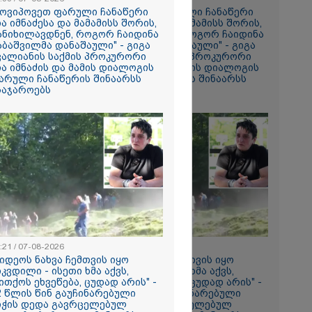
ის ამ
მოვიპოვეთ ფარული ჩანაწერი
"მოვიპოვეთ ფარული ჩანაწერი
 ჩაგდებას?"
ია იმნაძესა და მამამისს შორის,
ნია იმნაძესა და მამამისს შორის,
ანიხილავდნენ, როგორ ჩაიდინა
განიხილავდნენ, როგორ ჩაიდინა
აბაშვილმა დანაშაული" - გიგა
გაბაშვილმა დანაშაული" - გიგა
ა-შვილს
ვალიანის საქმის პროკურორი
ავალიანის საქმის პროკურორი
ია იმნაძის და მამის დიალოგის
ნია იმნაძის და მამის დიალოგის
ნია იმნაძე
არული ჩანაწერის შინაარსს
ფარული ჩანაწერის შინაარსს
ს ახდენს,
საჯაროებს
ასაჯაროებს
ოლოდ
 რაც მოხდა,
ულ
ორმაციასაც
ისმის ფარულ
ც იმნაძე
ა?
ა
სამედ და
არა
ტაბური
-
გვარებას
:21 / 07-08-2026
18:21 / 07-08-2026
რთი თვე
ვიდეოს ნახვა ჩემთვის იყო
"ვიდეოს ნახვა ჩემთვის იყო
იკვდილი - ისეთი ხმა აქვს,
სიკვდილი - ისეთი ხმა აქვს,
ითქოს ეხვეწება, ცუდად არის" -
თითქოს ეხვეწება, ცუდად არის" -
2 წლის წინ გაუჩინარებული
12 წლის წინ გაუჩინარებული
ების
იჭის დედა გავრცელებულ
ბიჭის დედა გავრცელებულ
ართველოში