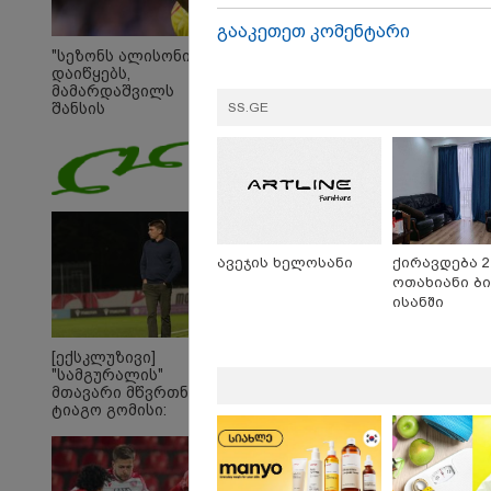
გააკეთეთ კომენტარი
"სეზონს ალისონი
დაიწყებს,
მამარდაშვილს
SS.GE
შანსის
გამოსაყენებლად
მოთმინება სჭირდება,
რომელსაც 100%-ით
მიიღებს" - განაცხადა
"ლივერპულის"
ყოფილმა მეკარემ
ავეჯის ხელოსანი
ქირავდება 2
ოთახიანი ბი
ისანში
[ექსკლუზივი]
"სამგურალის"
მთავარი მწვრთნელი
ტიაგო გომისი:
"საქართველო
19:05 
ტალანტების
"200
ქვეყანაა"!
გადავ
წლის 