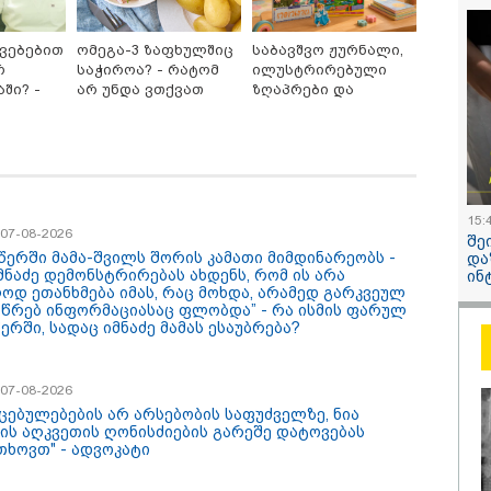
ეთ, სწორედ ეგ იყო
რაიმეში არ
ული ისტორიული
ეჭვი, გიორ
კვებებით
ომეგა-3 ზაფხულშიც
საბავშვო ჟურნალი,
სტროფა და რაც
პატრიოტიზმ
ა ჯარით ვერ აიღო,
გვარამია
რ
საჭიროა? - რატომ
ილუსტრირებული
 ღალატით
ში? -
არ უნდა ვთქვათ
ზღაპრები და
/ 07-08-2026
13:27 / 07-08-
ღდა" - მიხეილ
მთავარ
უარი თევზზე ცხელ
მაგნიტური სათამაშო
აშვილი
ართველო მშვიდი
"სტუმართმ
აუბრობს
დღეებში
9.90 ლარად -
ნაა,
ვართ - რუსს
"საბავშვო
ართმოყვარე ხალხი
უკრაინელს
კარუსელში"
 და ყველას
შვეიცარიე
ზღაპრების სერია
ლია ჩამოვიდეს,
იტალიელს,
დაიწყო
ინ შეზღუდული
შეუძლია ჩა
15:
 - კახა კალაძე
დახარჯოს ფ
/ 07-08-2026
შე
შეზღუდული
აწერში მამა-შვილს შორის კამათი მიმდინარეობს -
კატეგორიის ყველა სიახლე
და
კალაძე
იმნაძე დემონსტრირებას ახდენს, რომ ის არა
ინ
ოდ ეთანხმება იმას, რაც მოხდა, არამედ გარკვეულ
სწრებ ინფორმაციასაც ფლობდა” - რა ისმის ფარულ
ერში, სადაც იმნაძე მამას ესაუბრება?
/ 07-08-2026
იცებულებების არ არსებობის საფუძველზე, ნია
ძის აღკვეთის ღონისძიების გარეშე დატოვებას
თხოვთ" - ადვოკატი