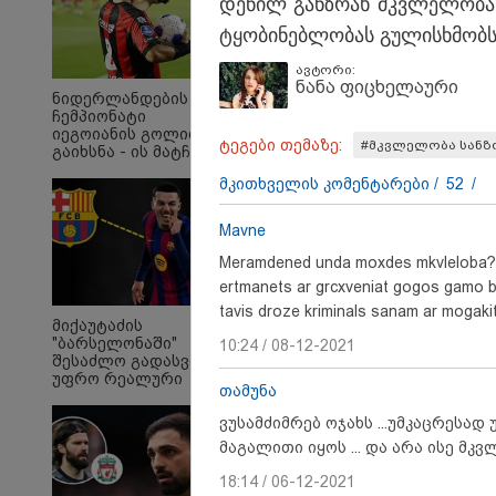
დე­ნილ გან­ზრახ მკვლე­ლო­ბას დ
ტყო­ბი­ნებ­ლო­ბას გუ­ლის­ხმობს" 
ავტორი:
ნანა ფიცხელაური
ნიდერლანდების
ჩემპიონატი
იეგოიანის გოლით
ტეგები თემაზე:
#მკვლელობა სანზ
გაიხსნა - ის მატჩის
MVP გახდა
მკითხველის კომენტარები /
52
/
Mavne
Meramdened unda moxdes mkvleloba?ara
ertmanets ar grcxveniat gogos gamo b
"Soos! ამ წუთებში თავს
"ი
tavis droze kriminals sanam ar mogaki
მიქაუტაძის
დაესხნენ
ვის
"ბარსელონაში"
10:24 / 08-12-2021
არასრულწლოვანების
სე
შესაძლო გადასვლა
და სავარაუდოდ არა
ავ
უფრო რეალური
მარტო
გამ
თამუნა
ხდება - რაზე ესაუბრა
არასრულწლოვანების
ლა
ქართველი
ჯგუფი" - რა
სა
ვუსამძიმრებ ოჯახს ...უმკაცრესად
კატალონიელთა
ინფორმაციას
ეკა
მაგალითი იყოს ... და არა ისე მ
მთავარ მწვრთნელს
ავრცელებს ადვოკატი?
გა
ავ
18:14 / 06-12-2021
პოლიტიკა