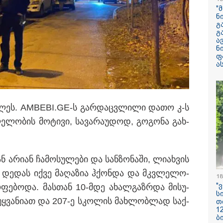
არასრულწლოვნ
"
მდგომარეობაში
ნ
გ
გ
"ჩანაწერში მამ
ა
შორის კამათი
ნ
მიმდინარეობს - 
ფ
დემონსტრირება
ა
რომ ის არა მხ
ეთანხმება იმას,
წერში, სადაც იმნაძე მამას
არამედ გარკვე
წინმსწრებ ინფ
ფლობდა” - რა 
ოკ­ლეს. AMBEBI.GE-ს გარ­დაც­ვლი­ლი დათო კ-ს
ჩანაწერში, სადა
მამას ესაუბრებ
­ლო­ბის მო­ტი­ვი, სა­ვა­რა­უ­დოდ, გო­გო­ნა გახ­
რატომ ჩაბნელდ
საქართველო მე
გველოდება თუ 
არი­ან ჩა­მო­სუ­ლე­ბი და სან­ზო­ნა­ში, ლი­ახ­ვის
ზამთარში მასშ
ენერგოკრიზისი 
ნ. დე­დას იქვე მა­ღა­ზია ჰქონ­და და მკვლე­ლო­
"პრობლემის მო
18
დაახლოებით ე
"
ო­ფე­ბო­და. მას­თან 10-მდე ახალ­გაზ­რდა მი­სუ­
დასჭირდება"
ს
­უყ­ვა­ნი­ათ და 207-ე სკო­ლის მახ­ლობ­ლად საქ­
თ
1
სასკოლო ფორმ
ბ
ჩინეთიდან საქ