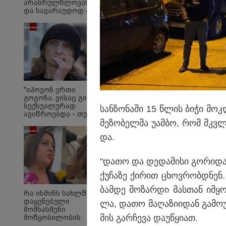
არასრულწლოვანების
და სავარაუდოდ არა
მარტო
არასრულწლოვანების
ჯგუფი" - რა
ინფორმაციას
ავრცელებს
ადვოკატი?
რა ისმის ფარულ ჩანა
ესაუბრება?
"იპოვონ ერთი
გოგონა, ვისაც გიგა
სექსუალურად
სან­ზო­ნა­ში 15 წლის ბიჭი მ
ავიწროებდა - თუ
მე­ზო­ბელ­მა უამ­ბო, რომ მკვლე
გამოჩნდება 10 000
ლარს
და.
ოფიციალურად,
სახალხოდ გადავცემ"
- ეკა კუპატაძე
"დათო და დე­და­მი­სი გო­რი­დან 
განცხადებას
ავრცელებს
ქუ­ჩა­ზე ქი­რით ცხოვ­რობ­დნე
ბამ­დე მო­ზარ­დი მას­თან იმ­ყ
რა ისმინს სახლში
დაყენებული
ლა, დათო მა­ღა­ზი­ი­დან გა­მო
მომსასმენი
მის გარ­ჩე­ვა და­უ­წყი­ათ.
მოწყობილობის
ჩანაწერში, სადაც ნია